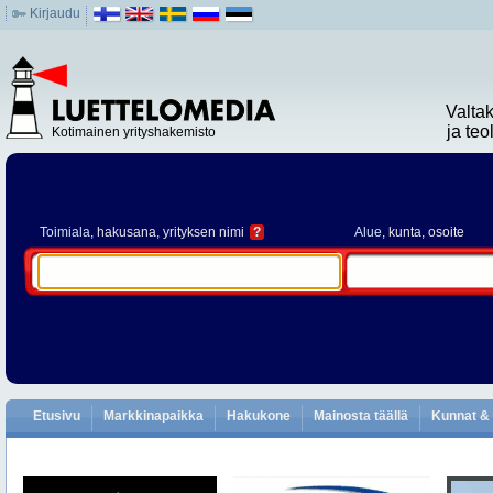
Kirjaudu
Valta
ja te
Kotimainen yrityshakemisto
Toimiala
, hakusana, yrityksen nimi
?
Alue
, kunta, osoite
Etusivu
Markkinapaikka
Hakukone
Mainosta täällä
Kunnat & 