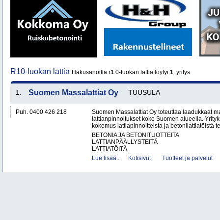
R10-luokan lattia
Hakusanoilla r
1
.0-luokan lattia löytyi
1
. yritys
1.
Suomen Massalattiat Oy
TUUSULA
Puh. 0400 426 218
Suomen Massalattiat Oy toteuttaa laadukkaat mas
lattianpinnoitukset koko Suomen alueella. Yrityk
kokemus lattiapinnoitteista ja betonilattiatöistä te
BETONIA JA BETONITUOTTEITA
LATTIANPÄÄLLYSTEITÄ
LATTIATÖITÄ
Lue lisää..
Kotisivut
Tuotteet ja palvelut