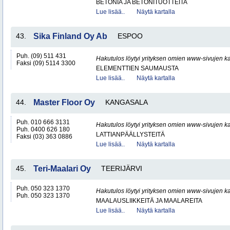
BETONIA JA BETONITUOTTEITA
Lue lisää..
Näytä kartalla
43.
Sika Finland Oy Ab
ESPOO
Puh. (09) 511 431
Hakutulos löytyi yrityksen omien www-sivujen ka
Faksi (09) 5114 3300
ELEMENTTIEN SAUMAUSTA
Lue lisää..
Näytä kartalla
44.
Master Floor Oy
KANGASALA
Puh. 010 666 3131
Hakutulos löytyi yrityksen omien www-sivujen ka
Puh. 0400 626 180
LATTIANPÄÄLLYSTEITÄ
Faksi (03) 363 0886
Lue lisää..
Näytä kartalla
45.
Teri-Maalari Oy
TEERIJÄRVI
Puh. 050 323 1370
Hakutulos löytyi yrityksen omien www-sivujen ka
Puh. 050 323 1370
MAALAUSLIIKKEITÄ JA MAALAREITA
Lue lisää..
Näytä kartalla