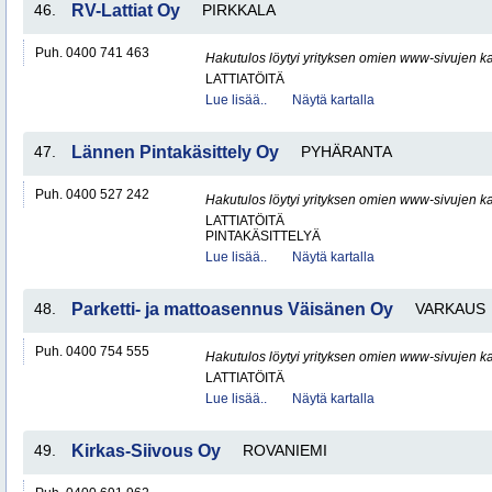
46.
RV-Lattiat Oy
PIRKKALA
Puh. 0400 741 463
Hakutulos löytyi yrityksen omien www-sivujen ka
LATTIATÖITÄ
Lue lisää..
Näytä kartalla
47.
Lännen Pintakäsittely Oy
PYHÄRANTA
Puh. 0400 527 242
Hakutulos löytyi yrityksen omien www-sivujen ka
LATTIATÖITÄ
PINTAKÄSITTELYÄ
Lue lisää..
Näytä kartalla
48.
Parketti- ja mattoasennus Väisänen Oy
VARKAUS
Puh. 0400 754 555
Hakutulos löytyi yrityksen omien www-sivujen ka
LATTIATÖITÄ
Lue lisää..
Näytä kartalla
49.
Kirkas-Siivous Oy
ROVANIEMI