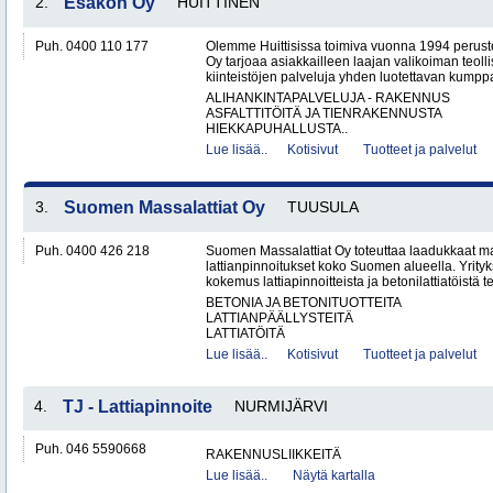
2.
Esakon Oy
HUITTINEN
Puh. 0400 110 177
Olemme Huittisissa toimiva vuonna 1994 peruste
Oy tarjoaa asiakkailleen laajan valikoiman teol
kiinteistöjen palveluja yhden luotettavan kumppa
ALIHANKINTAPALVELUJA - RAKENNUS
ASFALTTITÖITÄ JA TIENRAKENNUSTA
HIEKKAPUHALLUSTA..
Lue lisää..
Kotisivut
Tuotteet ja palvelut
3.
Suomen Massalattiat Oy
TUUSULA
Puh. 0400 426 218
Suomen Massalattiat Oy toteuttaa laadukkaat mas
lattianpinnoitukset koko Suomen alueella. Yrityk
kokemus lattiapinnoitteista ja betonilattiatöistä te
BETONIA JA BETONITUOTTEITA
LATTIANPÄÄLLYSTEITÄ
LATTIATÖITÄ
Lue lisää..
Kotisivut
Tuotteet ja palvelut
4.
TJ - Lattiapinnoite
NURMIJÄRVI
Puh. 046 5590668
RAKENNUSLIIKKEITÄ
Lue lisää..
Näytä kartalla