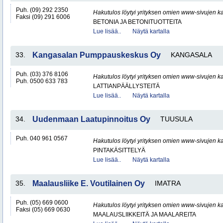
Puh. (09) 292 2350
Hakutulos löytyi yrityksen omien www-sivujen ka
Faksi (09) 291 6006
BETONIA JA BETONITUOTTEITA
Lue lisää..
Näytä kartalla
33.
Kangasalan Pumppauskeskus Oy
KANGASALA
Puh. (03) 376 8106
Hakutulos löytyi yrityksen omien www-sivujen ka
Puh. 0500 633 783
LATTIANPÄÄLLYSTEITÄ
Lue lisää..
Näytä kartalla
34.
Uudenmaan Laatupinnoitus Oy
TUUSULA
Puh. 040 961 0567
Hakutulos löytyi yrityksen omien www-sivujen ka
PINTAKÄSITTELYÄ
Lue lisää..
Näytä kartalla
35.
Maalausliike E. Voutilainen Oy
IMATRA
Puh. (05) 669 0600
Hakutulos löytyi yrityksen omien www-sivujen ka
Faksi (05) 669 0630
MAALAUSLIIKKEITÄ JA MAALAREITA