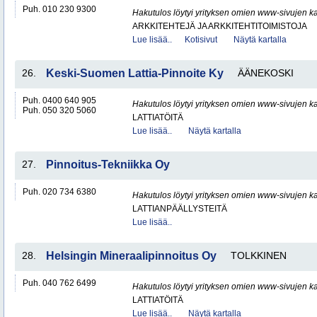
Puh. 010 230 9300
Hakutulos löytyi yrityksen omien www-sivujen ka
ARKKITEHTEJÄ JA ARKKITEHTITOIMISTOJA
Lue lisää..
Kotisivut
Näytä kartalla
26.
Keski-Suomen Lattia-Pinnoite Ky
ÄÄNEKOSKI
Puh. 0400 640 905
Hakutulos löytyi yrityksen omien www-sivujen ka
Puh. 050 320 5060
LATTIATÖITÄ
Lue lisää..
Näytä kartalla
27.
Pinnoitus-Tekniikka Oy
Puh. 020 734 6380
Hakutulos löytyi yrityksen omien www-sivujen ka
LATTIANPÄÄLLYSTEITÄ
Lue lisää..
28.
Helsingin Mineraalipinnoitus Oy
TOLKKINEN
Puh. 040 762 6499
Hakutulos löytyi yrityksen omien www-sivujen ka
LATTIATÖITÄ
Lue lisää..
Näytä kartalla