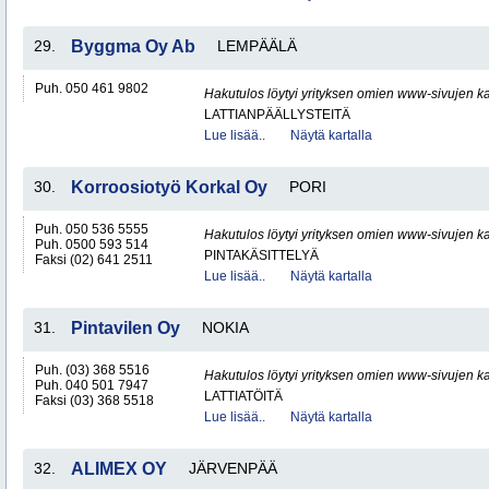
29.
Byggma Oy Ab
LEMPÄÄLÄ
Puh. 050 461 9802
Hakutulos löytyi yrityksen omien www-sivujen ka
LATTIANPÄÄLLYSTEITÄ
Lue lisää..
Näytä kartalla
30.
Korroosiotyö Korkal Oy
PORI
Puh. 050 536 5555
Hakutulos löytyi yrityksen omien www-sivujen ka
Puh. 0500 593 514
PINTAKÄSITTELYÄ
Faksi (02) 641 2511
Lue lisää..
Näytä kartalla
31.
Pintavilen Oy
NOKIA
Puh. (03) 368 5516
Hakutulos löytyi yrityksen omien www-sivujen ka
Puh. 040 501 7947
LATTIATÖITÄ
Faksi (03) 368 5518
Lue lisää..
Näytä kartalla
32.
ALIMEX OY
JÄRVENPÄÄ