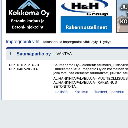
Impregnointi vihti
Hakusanoilla impregnointi vihti löytyi
1
. yritys
1.
Saumapartio oy
VANTAA
Puh. 010 212 3770
Saumapartio Oy – elementtisaumaus, julkisivu
Puh. 040 528 7937
UudellamaallaSaumapartio Oy on kotimainen s
joka toteuttaa elementtisaumaukset, julkisivusa
ALIHANKINTAPALVELUJA - MUU TEOLLISUUS
ALIHANKINTAPALVELUJA - RAKENNUS
BETONITÖITÄ..
Lue lisää..
Kotisivut
Tuotteet ja palvelut