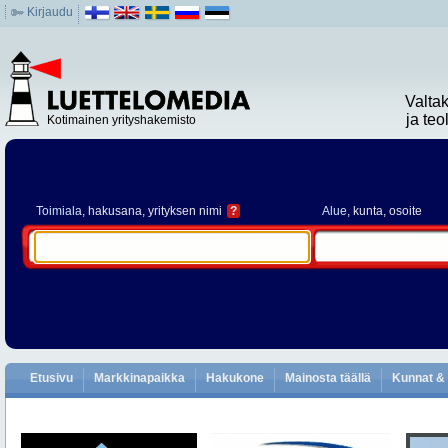
Kirjaudu
Valta
ja te
Kotimainen yrityshakemisto
Toimiala
, hakusana, yrityksen nimi
?
Alue
, kunta, osoite
Etusivu
Markkinapaikka
Hakukone
Mainosta täällä
Kunnat & 