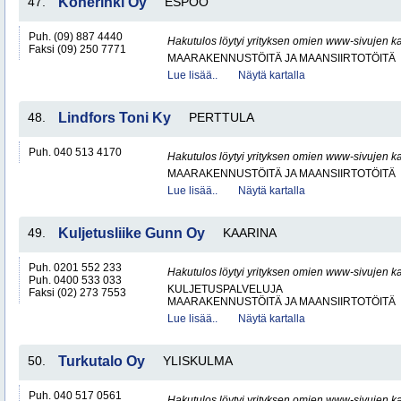
47.
Konerinki Oy
ESPOO
Puh. (09) 887 4440
Hakutulos löytyi yrityksen omien www-sivujen ka
Faksi (09) 250 7771
MAARAKENNUSTÖITÄ JA MAANSIIRTOTÖITÄ
Lue lisää..
Näytä kartalla
48.
Lindfors Toni Ky
PERTTULA
Puh. 040 513 4170
Hakutulos löytyi yrityksen omien www-sivujen ka
MAARAKENNUSTÖITÄ JA MAANSIIRTOTÖITÄ
Lue lisää..
Näytä kartalla
49.
Kuljetusliike Gunn Oy
KAARINA
Puh. 0201 552 233
Hakutulos löytyi yrityksen omien www-sivujen ka
Puh. 0400 533 033
KULJETUSPALVELUJA
Faksi (02) 273 7553
MAARAKENNUSTÖITÄ JA MAANSIIRTOTÖITÄ
Lue lisää..
Näytä kartalla
50.
Turkutalo Oy
YLISKULMA
Puh. 040 517 0561
Hakutulos löytyi yrityksen omien www-sivujen ka