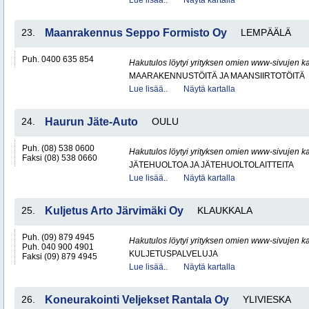
Lue lisää..
Näytä kartalla
23.
Maanrakennus Seppo Formisto Oy
LEMPÄÄLÄ
Puh. 0400 635 854
Hakutulos löytyi yrityksen omien www-sivujen ka
MAARAKENNUSTÖITÄ JA MAANSIIRTOTÖITÄ
Lue lisää..
Näytä kartalla
24.
Haurun Jäte-Auto
OULU
Puh. (08) 538 0600
Hakutulos löytyi yrityksen omien www-sivujen ka
Faksi (08) 538 0660
JÄTEHUOLTOA JA JÄTEHUOLTOLAITTEITA
Lue lisää..
Näytä kartalla
25.
Kuljetus Arto Järvimäki Oy
KLAUKKALA
Puh. (09) 879 4945
Hakutulos löytyi yrityksen omien www-sivujen ka
Puh. 040 900 4901
KULJETUSPALVELUJA
Faksi (09) 879 4945
Lue lisää..
Näytä kartalla
26.
Koneurakointi Veljekset Rantala Oy
YLIVIESKA