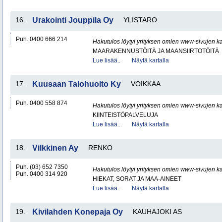
16.
Urakointi Jouppila Oy
YLISTARO
Puh. 0400 666 214
Hakutulos löytyi yrityksen omien www-sivujen ka
MAARAKENNUSTÖITÄ JA MAANSIIRTOTÖITÄ
Lue lisää..
Näytä kartalla
17.
Kuusaan Talohuolto Ky
VOIKKAA
Puh. 0400 558 874
Hakutulos löytyi yrityksen omien www-sivujen ka
KIINTEISTÖPALVELUJA
Lue lisää..
Näytä kartalla
18.
Vilkkinen Ay
RENKO
Puh. (03) 652 7350
Hakutulos löytyi yrityksen omien www-sivujen ka
Puh. 0400 314 920
HIEKAT, SORAT JA MAA-AINEET
Lue lisää..
Näytä kartalla
19.
Kivilahden Konepaja Oy
KAUHAJOKI AS