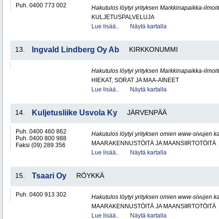
Puh. 0400 773 002
Hakutulos löytyi yrityksen Markkinapaikka-ilmoi
KULJETUSPALVELUJA
Lue lisää..
Näytä kartalla
13.
Ingvald Lindberg Oy Ab
KIRKKONUMMI
Hakutulos löytyi yrityksen Markkinapaikka-ilmoi
HIEKAT, SORAT JA MAA-AINEET
Lue lisää..
Näytä kartalla
14.
Kuljetusliike Usvola Ky
JÄRVENPÄÄ
Puh. 0400 460 862
Hakutulos löytyi yrityksen omien www-sivujen ka
Puh. 0400 800 988
MAARAKENNUSTÖITÄ JA MAANSIIRTOTÖITÄ
Faksi (09) 289 356
Lue lisää..
Näytä kartalla
15.
Tsaari Oy
RÖYKKÄ
Puh. 0400 913 302
Hakutulos löytyi yrityksen omien www-sivujen ka
MAARAKENNUSTÖITÄ JA MAANSIIRTOTÖITÄ
Lue lisää..
Näytä kartalla