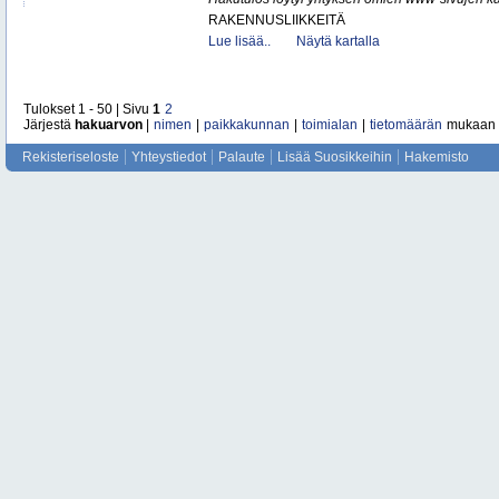
RAKENNUSLIIKKEITÄ
Lue lisää..
Näytä kartalla
Tulokset 1 - 50 | Sivu
1
2
Järjestä
hakuarvon
|
nimen
|
paikkakunnan
|
toimialan
|
tietomäärän
mukaan
Rekisteriseloste
Yhteystiedot
Palaute
Lisää Suosikkeihin
Hakemisto