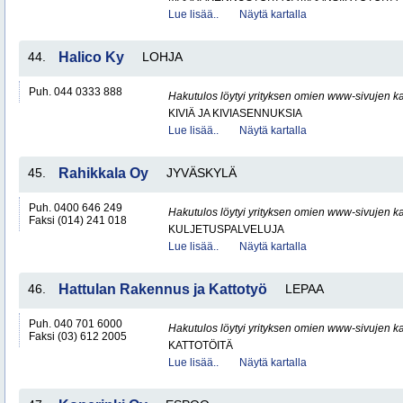
Lue lisää..
Näytä kartalla
44.
Halico Ky
LOHJA
Puh. 044 0333 888
Hakutulos löytyi yrityksen omien www-sivujen ka
KIVIÄ JA KIVIASENNUKSIA
Lue lisää..
Näytä kartalla
45.
Rahikkala Oy
JYVÄSKYLÄ
Puh. 0400 646 249
Hakutulos löytyi yrityksen omien www-sivujen ka
Faksi (014) 241 018
KULJETUSPALVELUJA
Lue lisää..
Näytä kartalla
46.
Hattulan Rakennus ja Kattotyö
LEPAA
Puh. 040 701 6000
Hakutulos löytyi yrityksen omien www-sivujen ka
Faksi (03) 612 2005
KATTOTÖITÄ
Lue lisää..
Näytä kartalla