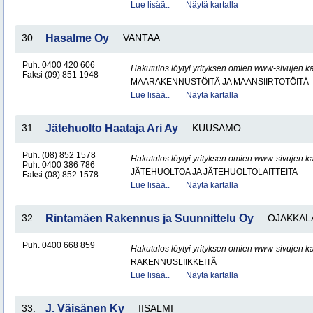
Lue lisää..
Näytä kartalla
30.
Hasalme Oy
VANTAA
Puh. 0400 420 606
Hakutulos löytyi yrityksen omien www-sivujen ka
Faksi (09) 851 1948
MAARAKENNUSTÖITÄ JA MAANSIIRTOTÖITÄ
Lue lisää..
Näytä kartalla
31.
Jätehuolto Haataja Ari Ay
KUUSAMO
Puh. (08) 852 1578
Hakutulos löytyi yrityksen omien www-sivujen ka
Puh. 0400 386 786
JÄTEHUOLTOA JA JÄTEHUOLTOLAITTEITA
Faksi (08) 852 1578
Lue lisää..
Näytä kartalla
32.
Rintamäen Rakennus ja Suunnittelu Oy
OJAKKAL
Puh. 0400 668 859
Hakutulos löytyi yrityksen omien www-sivujen ka
RAKENNUSLIIKKEITÄ
Lue lisää..
Näytä kartalla
33.
J. Väisänen Ky
IISALMI