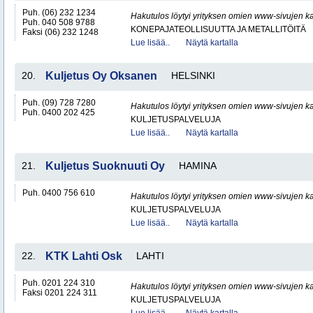
Puh. (06) 232 1234
Hakutulos löytyi yrityksen omien www-sivujen ka
Puh. 040 508 9788
KONEPAJATEOLLISUUTTA JA METALLITÖITÄ
Faksi (06) 232 1248
Lue lisää..
Näytä kartalla
20.
Kuljetus Oy Oksanen
HELSINKI
Puh. (09) 728 7280
Hakutulos löytyi yrityksen omien www-sivujen ka
Puh. 0400 202 425
KULJETUSPALVELUJA
Lue lisää..
Näytä kartalla
21.
Kuljetus Suoknuuti Oy
HAMINA
Puh. 0400 756 610
Hakutulos löytyi yrityksen omien www-sivujen ka
KULJETUSPALVELUJA
Lue lisää..
Näytä kartalla
22.
KTK Lahti Osk
LAHTI
Puh. 0201 224 310
Hakutulos löytyi yrityksen omien www-sivujen ka
Faksi 0201 224 311
KULJETUSPALVELUJA