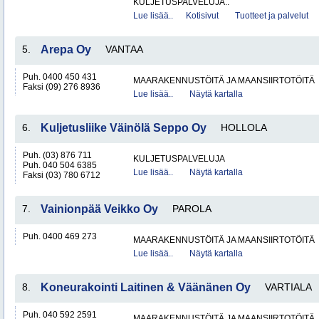
KULJETUSPALVELUJA..
Lue lisää..
Kotisivut
Tuotteet ja palvelut
5.
Arepa Oy
VANTAA
Puh. 0400 450 431
MAARAKENNUSTÖITÄ JA MAANSIIRTOTÖITÄ
Faksi (09) 276 8936
Lue lisää..
Näytä kartalla
6.
Kuljetusliike Väinölä Seppo Oy
HOLLOLA
Puh. (03) 876 711
KULJETUSPALVELUJA
Puh. 040 504 6385
Lue lisää..
Näytä kartalla
Faksi (03) 780 6712
7.
Vainionpää Veikko Oy
PAROLA
Puh. 0400 469 273
MAARAKENNUSTÖITÄ JA MAANSIIRTOTÖITÄ
Lue lisää..
Näytä kartalla
8.
Koneurakointi Laitinen & Väänänen Oy
VARTIALA
Puh. 040 592 2591
MAARAKENNUSTÖITÄ JA MAANSIIRTOTÖITÄ