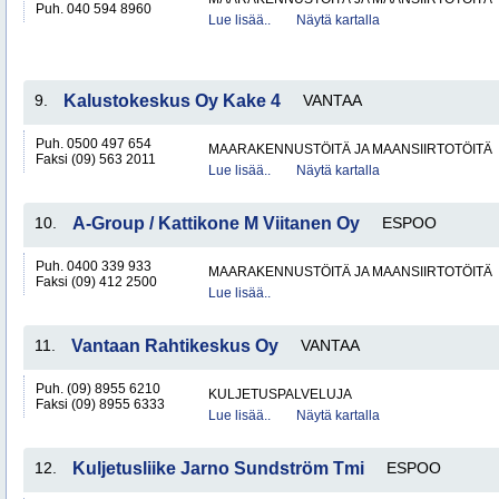
Puh. 040 594 8960
Lue lisää..
Näytä kartalla
9.
Kalustokeskus Oy Kake 4
VANTAA
Puh. 0500 497 654
MAARAKENNUSTÖITÄ JA MAANSIIRTOTÖITÄ
Faksi (09) 563 2011
Lue lisää..
Näytä kartalla
10.
A-Group / Kattikone M Viitanen Oy
ESPOO
Puh. 0400 339 933
MAARAKENNUSTÖITÄ JA MAANSIIRTOTÖITÄ
Faksi (09) 412 2500
Lue lisää..
11.
Vantaan Rahtikeskus Oy
VANTAA
Puh. (09) 8955 6210
KULJETUSPALVELUJA
Faksi (09) 8955 6333
Lue lisää..
Näytä kartalla
12.
Kuljetusliike Jarno Sundström Tmi
ESPOO