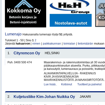
Lumenajo
Hakusanalla lumenajo löytyi
51
yritystä.
Tulokset 1 - 50 | Sivu
1
2
Järjestä
hakuarvon
|
nimen
|
paikkakunnan
|
toimialan
|
tietomäärän
mukaan
1.
Cityremcon Oy
HELSINKI
Puh. 0400 500 474
Maarakennus- ja rakennustoimintaa yli 30 vuo
pääkaupunkiseudun alueella. Purku, piikkaustyöt
ja kaivuutyöt, lumenauraus ja poissiirto, trukkipiikk
ALIHANKINTAPALVELUJA - RAKENNUS
KIVIÄ JA KIVIASENNUKSIA
MAARAKENNUSTÖITÄ JA MAANSIIRTOTÖITÄ..
Lue lisää..
Kotisivut
Tuotteet ja palvelut
2.
Kuljetusliike Kim-Johan Nuikka Oy
JAKARI