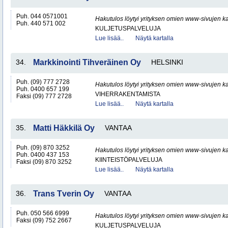
Puh. 044 0571001
Hakutulos löytyi yrityksen omien www-sivujen ka
Puh. 440 571 002
KULJETUSPALVELUJA
Lue lisää..
Näytä kartalla
34.
Markkinointi Tihveräinen Oy
HELSINKI
Puh. (09) 777 2728
Hakutulos löytyi yrityksen omien www-sivujen ka
Puh. 0400 657 199
VIHERRAKENTAMISTA
Faksi (09) 777 2728
Lue lisää..
Näytä kartalla
35.
Matti Häkkilä Oy
VANTAA
Puh. (09) 870 3252
Hakutulos löytyi yrityksen omien www-sivujen ka
Puh. 0400 437 153
KIINTEISTÖPALVELUJA
Faksi (09) 870 3252
Lue lisää..
Näytä kartalla
36.
Trans Tverin Oy
VANTAA
Puh. 050 566 6999
Hakutulos löytyi yrityksen omien www-sivujen ka
Faksi (09) 752 2667
KULJETUSPALVELUJA