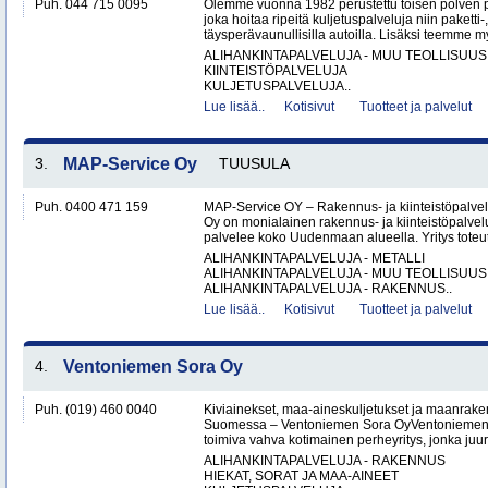
Puh. 044 715 0095
Olemme vuonna 1982 perustettu toisen polven po
joka hoitaa ripeitä kuljetuspalveluja niin paketti-
täysperävaunullisilla autoilla. Lisäksi teemme my
ALIHANKINTAPALVELUJA - MUU TEOLLISUUS
KIINTEISTÖPALVELUJA
KULJETUSPALVELUJA..
Lue lisää..
Kotisivut
Tuotteet ja palvelut
3.
MAP-Service Oy
TUUSULA
Puh. 0400 471 159
MAP-Service OY – Rakennus- ja kiinteistöpalv
Oy on monialainen rakennus- ja kiinteistöpalvel
palvelee koko Uudenmaan alueella. Yritys toteutt
ALIHANKINTAPALVELUJA - METALLI
ALIHANKINTAPALVELUJA - MUU TEOLLISUUS
ALIHANKINTAPALVELUJA - RAKENNUS..
Lue lisää..
Kotisivut
Tuotteet ja palvelut
4.
Ventoniemen Sora Oy
Puh. (019) 460 0040
Kiviainekset, maa-aineskuljetukset ja maanrake
Suomessa – Ventoniemen Sora OyVentoniemen 
toimiva vahva kotimainen perheyritys, jonka juure
ALIHANKINTAPALVELUJA - RAKENNUS
HIEKAT, SORAT JA MAA-AINEET