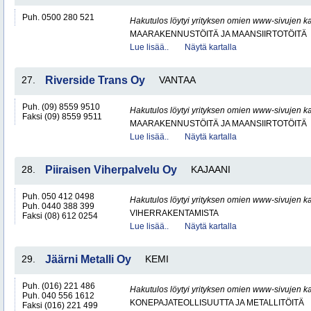
Puh. 0500 280 521
Hakutulos löytyi yrityksen omien www-sivujen ka
MAARAKENNUSTÖITÄ JA MAANSIIRTOTÖITÄ
Lue lisää..
Näytä kartalla
27.
Riverside Trans Oy
VANTAA
Puh. (09) 8559 9510
Hakutulos löytyi yrityksen omien www-sivujen ka
Faksi (09) 8559 9511
MAARAKENNUSTÖITÄ JA MAANSIIRTOTÖITÄ
Lue lisää..
Näytä kartalla
28.
Piiraisen Viherpalvelu Oy
KAJAANI
Puh. 050 412 0498
Hakutulos löytyi yrityksen omien www-sivujen ka
Puh. 0440 388 399
VIHERRAKENTAMISTA
Faksi (08) 612 0254
Lue lisää..
Näytä kartalla
29.
Jäärni Metalli Oy
KEMI
Puh. (016) 221 486
Hakutulos löytyi yrityksen omien www-sivujen ka
Puh. 040 556 1612
KONEPAJATEOLLISUUTTA JA METALLITÖITÄ
Faksi (016) 221 499