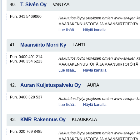
40.
T. Sivén Oy
VANTAA
Puh. 041 5469060
Hakutulos löytyi yrityksen omien www-sivujen ka
MAARAKENNUSTÖITÄ JA MAANSIIRTOTÖITÄ
Lue lisää..
Näytä kartalla
41.
Maansiirto Morri Ky
LAHTI
Puh. 0400 491 214
Hakutulos löytyi yrityksen omien www-sivujen ka
Puh. 040 354 6223
MAARAKENNUSTÖITÄ JA MAANSIIRTOTÖITÄ
Lue lisää..
Näytä kartalla
42.
Auran Kuljetuspalvelu Oy
AURA
Puh. 0400 328 537
Hakutulos löytyi yrityksen omien www-sivujen ka
Lue lisää..
Näytä kartalla
43.
KMR-Rakennus Oy
KLAUKKALA
Puh. 020 769 8485
Hakutulos löytyi yrityksen omien www-sivujen ka
MAARAKENNUSTÖITÄ JA MAANSIIRTOTÖITÄ