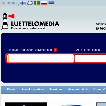
Kirjaudu
Valta
ja te
Kotimainen yrityshakemisto
Toimiala
, hakusana, yrityksen nimi
?
Alue
, kunta, osoite
Etusivu
Markkinapaikka
Hakukone
Mainosta täällä
Kunnat & 