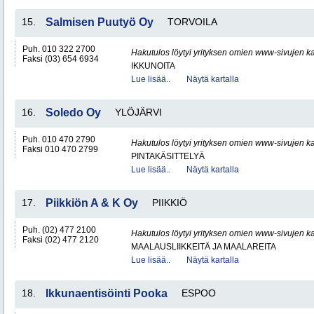
15.
Salmisen Puutyö Oy
TORVOILA
Puh. 010 322 2700
Hakutulos löytyi yrityksen omien www-sivujen ka
Faksi (03) 654 6934
IKKUNOITA
Lue lisää..
Näytä kartalla
16.
Soledo Oy
YLÖJÄRVI
Puh. 010 470 2790
Hakutulos löytyi yrityksen omien www-sivujen ka
Faksi 010 470 2799
PINTAKÄSITTELYÄ
Lue lisää..
Näytä kartalla
17.
Piikkiön A & K Oy
PIIKKIÖ
Puh. (02) 477 2100
Hakutulos löytyi yrityksen omien www-sivujen ka
Faksi (02) 477 2120
MAALAUSLIIKKEITÄ JA MAALAREITA
Lue lisää..
Näytä kartalla
18.
Ikkunaentisöinti Pooka
ESPOO