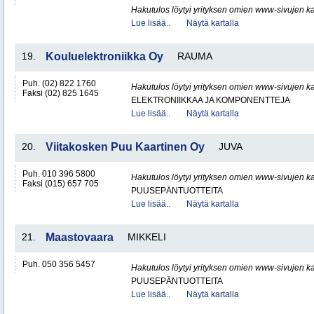
Hakutulos löytyi yrityksen omien www-sivujen ka
Lue lisää..
Näytä kartalla
19.
Kouluelektroniikka Oy
RAUMA
Puh. (02) 822 1760
Hakutulos löytyi yrityksen omien www-sivujen ka
Faksi (02) 825 1645
ELEKTRONIIKKAA JA KOMPONENTTEJA
Lue lisää..
Näytä kartalla
20.
Viitakosken Puu Kaartinen Oy
JUVA
Puh. 010 396 5800
Hakutulos löytyi yrityksen omien www-sivujen ka
Faksi (015) 657 705
PUUSEPÄNTUOTTEITA
Lue lisää..
Näytä kartalla
21.
Maastovaara
MIKKELI
Puh. 050 356 5457
Hakutulos löytyi yrityksen omien www-sivujen ka
PUUSEPÄNTUOTTEITA
Lue lisää..
Näytä kartalla