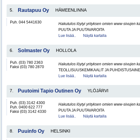
5.
Rautapuu Oy
HÄMEENLINNA
Puh. 044 5441630
Hakutulos löytyi yrityksen omien www-sivujen ka
PUUTA JA PUUTAVAROITA
Lue lisää..
Näytä kartalla
6.
Solmaster Oy
HOLLOLA
Puh. (03) 780 2363
Hakutulos löytyi yrityksen omien www-sivujen ka
Faksi (03) 780 2870
TEOLLISUUSKEMIKAALIT JA PUHDISTUSAIN
Lue lisää..
Näytä kartalla
7.
Puutoimi Tapio Outinen Oy
YLÖJÄRVI
Puh. (03) 3142 4300
Hakutulos löytyi yrityksen omien www-sivujen ka
Puh. 0400 622 777
PUUTA JA PUUTAVAROITA
Faksi (03) 3142 4330
Lue lisää..
Näytä kartalla
8.
Puuinfo Oy
HELSINKI