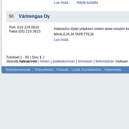
Lue lisää..
Näytä kartalla
50.
Värirengas Oy
Puh. 010 229 0620
Hakutulos löytyi yrityksen omien www-sivujen ka
Faksi (05) 210 3815
MAALEJA JA TAPETTEJA
Lue lisää..
Tulokset 1 - 50 | Sivu
1
2
Järjestä
hakuarvon
|
nimen
|
paikkakunnan
|
toimialan
|
tietomäärän
mukaan
Rekisteriseloste
Yhteystiedot
Palaute
Lisää Suosikkeihin
Hakemisto