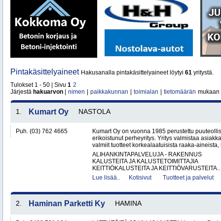
Pintakäsittelyaineet
Hakusanalla pintakäsittelyaineet löytyi
61
yritystä.
Tulokset 1 - 50 | Sivu
1
2
Järjestä
hakuarvon
|
nimen
|
paikkakunnan
|
toimialan
|
tietomäärän
mukaan
1.
Kumart Oy
NASTOLA
Puh. (03) 762 4665
Kumart Oy on vuonna 1985 perustettu puuteolli
erikoistunut perheyritys. Yritys valmistaa asiak
valmiit tuotteet korkealaatuisista raaka-aineista,
ALIHANKINTAPALVELUJA - RAKENNUS
KALUSTEITA JA KALUSTETOIMITTAJIA
KEITTIÖKALUSTEITA JA KEITTIÖVARUSTEITA..
Lue lisää..
Kotisivut
Tuotteet ja palvelut
2.
Haminan Parketti Ky
HAMINA