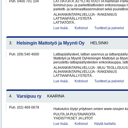
Puh. 0400 701 104
LATTIATÖITÄ JO YLI 40 VUOTTA Haminan Parket
toiminut puu- ja parkettilattioiden erikoisosaa
parketti- ja laminaattiasennukset sekä puulattioi
ALIHANKINTAPALVELUJA - RAKENNUS
LATTIANPÄÄLLYSTEITÄ
LATTIATÖITÄ..
Lue lisää..
Kotisivut
Tuotteet ja palvelut
3.
Helsingin Mattotyö ja Myynti Oy
HELSINKI
Puh. (09) 540 4000
Lattiapäällysteet, lattian asennus ja lattianpääll
Mattotyö ja Myynti OyHelsingin Mattotyö ja Myy
perustettu lattiapäällysteiden erikoiskauppa, latt
ALIHANKINTAPALVELUJA - MUU TEOLLISUUS
ALIHANKINTAPALVELUJA - RAKENNUS
LATTIANPÄÄLLYSTEITÄ..
Lue lisää..
Kotisivut
Tuotteet ja palvelut
4.
Varsipuu ry
KAARINA
Puh. (02) 469 0678
Hakutulos löytyi yrityksen omien www-sivujen ka
PUUTA JA PUUTAVAROITA
YHDISTYKSET JA LIITOT
Lue lisää..
Kotisivut
Näytä kartalla