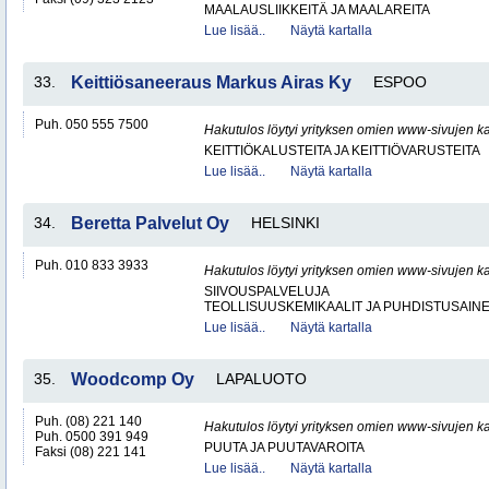
MAALAUSLIIKKEITÄ JA MAALAREITA
Lue lisää..
Näytä kartalla
33.
Keittiösaneeraus Markus Airas Ky
ESPOO
Puh. 050 555 7500
Hakutulos löytyi yrityksen omien www-sivujen ka
KEITTIÖKALUSTEITA JA KEITTIÖVARUSTEITA
Lue lisää..
Näytä kartalla
34.
Beretta Palvelut Oy
HELSINKI
Puh. 010 833 3933
Hakutulos löytyi yrityksen omien www-sivujen ka
SIIVOUSPALVELUJA
TEOLLISUUSKEMIKAALIT JA PUHDISTUSAIN
Lue lisää..
Näytä kartalla
35.
Woodcomp Oy
LAPALUOTO
Puh. (08) 221 140
Hakutulos löytyi yrityksen omien www-sivujen ka
Puh. 0500 391 949
PUUTA JA PUUTAVAROITA
Faksi (08) 221 141
Lue lisää..
Näytä kartalla