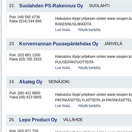
22.
Suolahden PS-Rakennus Oy
SUOLAHTI
Puh. 040 585 4736
Hakutulos löytyi yrityksen omien www-sivujen ka
Faksi (014) 544 666
RAKENNUSLIIKKEITÄ
Lue lisää..
Näytä kartalla
23.
Korvenrannan Puusepäntehdas Oy
JÄRVELÄ
Puh. (03) 881 1200
Hakutulos löytyi yrityksen omien www-sivujen ka
Faksi (03) 765 1833
PUUSEPÄNTUOTTEITA
Lue lisää..
Näytä kartalla
24.
Akateg Oy
SEINÄJOKI
Puh. (06) 421 8800
Hakutulos löytyi yrityksen omien www-sivujen ka
Faksi (06) 423 5805
PINTAKÄSITTELYLAITTEITA JA PINTAKÄSITTE
Lue lisää..
Näytä kartalla
25.
Lepo Product Oy
VILLÄHDE
Puh. (03) 871 750