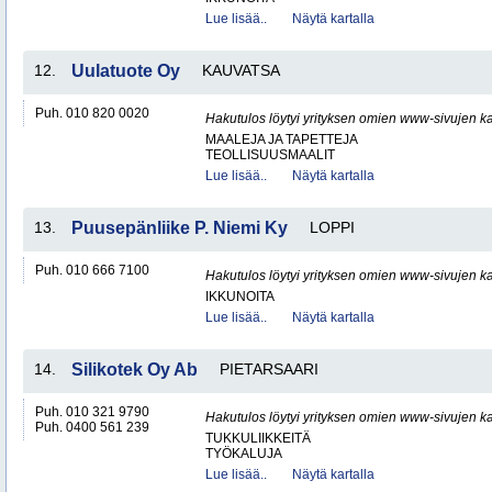
Lue lisää..
Näytä kartalla
12.
Uulatuote Oy
KAUVATSA
Puh. 010 820 0020
Hakutulos löytyi yrityksen omien www-sivujen ka
MAALEJA JA TAPETTEJA
TEOLLISUUSMAALIT
Lue lisää..
Näytä kartalla
13.
Puusepänliike P. Niemi Ky
LOPPI
Puh. 010 666 7100
Hakutulos löytyi yrityksen omien www-sivujen ka
IKKUNOITA
Lue lisää..
Näytä kartalla
14.
Silikotek Oy Ab
PIETARSAARI
Puh. 010 321 9790
Hakutulos löytyi yrityksen omien www-sivujen ka
Puh. 0400 561 239
TUKKULIIKKEITÄ
TYÖKALUJA
Lue lisää..
Näytä kartalla