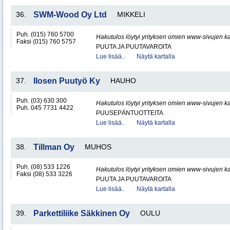
36.
SWM-Wood Oy Ltd
MIKKELI
Puh. (015) 760 5700
Hakutulos löytyi yrityksen omien www-sivujen ka
Faksi (015) 760 5757
PUUTA JA PUUTAVAROITA
Lue lisää..
Näytä kartalla
37.
Ilosen Puutyö Ky
HAUHO
Puh. (03) 630 300
Hakutulos löytyi yrityksen omien www-sivujen ka
Puh. 045 7731 4422
PUUSEPÄNTUOTTEITA
Lue lisää..
Näytä kartalla
38.
Tillman Oy
MUHOS
Puh. (08) 533 1226
Hakutulos löytyi yrityksen omien www-sivujen ka
Faksi (08) 533 3226
PUUTA JA PUUTAVAROITA
Lue lisää..
Näytä kartalla
39.
Parkettiliike Säkkinen Oy
OULU