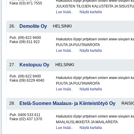
Hakutulos löytyi yrityksen omien www-sivujen ka
Faksi (03) 871 7555
JULKISTEN TILOJEN KALUSTEITA JA SISUST
Lue lisää..
Näytä kartalla
26.
Demolite Oy
HELSINKI
Puh. (09) 622 9400
Hakutulos löytyi yrityksen omien www-sivujen ka
Faksi (09) 611 922
PUUTA JA PUUTAVAROITA
Lue lisää..
Näytä kartalla
27.
Kestopuu Oy
HELSINKI
Puh. (09) 622 9400
Hakutulos löytyi yrityksen omien www-sivujen ka
Faksi (09) 6229 4040
PUUTA JA PUUTAVAROITA
Lue lisää..
Näytä kartalla
28.
Etelä-Suomen Maalaus- ja Kiinteistötyö Oy
RAISI
Puh. 0400 533 611
Hakutulos löytyi yrityksen omien www-sivujen ka
Faksi (02) 437 1370
MAALAUSLIIKKEITÄ JA MAALAREITA
Lue lisää..
Näytä kartalla