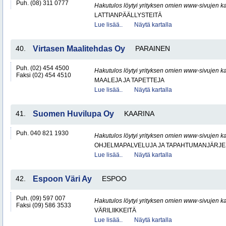
Puh. (08) 311 0777
Hakutulos löytyi yrityksen omien www-sivujen ka
LATTIANPÄÄLLYSTEITÄ
Lue lisää..
Näytä kartalla
40.
Virtasen Maalitehdas Oy
PARAINEN
Puh. (02) 454 4500
Hakutulos löytyi yrityksen omien www-sivujen ka
Faksi (02) 454 4510
MAALEJA JA TAPETTEJA
Lue lisää..
Näytä kartalla
41.
Suomen Huvilupa Oy
KAARINA
Puh. 040 821 1930
Hakutulos löytyi yrityksen omien www-sivujen ka
OHJELMAPALVELUJA JA TAPAHTUMANJÄRJE
Lue lisää..
Näytä kartalla
42.
Espoon Väri Ay
ESPOO
Puh. (09) 597 007
Hakutulos löytyi yrityksen omien www-sivujen ka
Faksi (09) 586 3533
VÄRILIIKKEITÄ
Lue lisää..
Näytä kartalla