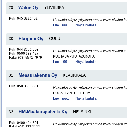
29.
Walue Oy
YLIVIESKA
Puh. 045 3221452
Hakutulos löytyi yrityksen omien www-sivujen ka
Lue lisää..
Näytä kartalla
30.
Ekopine Oy
OULU
Puh. 044 3271 603
Hakutulos löytyi yrityksen omien www-sivujen ka
Puh. 0500 688 427
PUUTA JA PUUTAVAROITA
Faksi (08) 5571 7979
Lue lisää..
Näytä kartalla
31.
Messurakenne Oy
KLAUKKALA
Puh. 050 339 5391
Hakutulos löytyi yrityksen omien www-sivujen ka
PUUSEPÄNTUOTTEITA
Lue lisää..
Näytä kartalla
32.
HM-Maalauspalvelu Ky
HELSINKI
Puh. 0400 414 891
Hakutulos löytyi yrityksen omien www-sivujen ka
Faksi (09) 323 2123