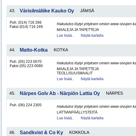
43.
Värisilmäliike Kauko Oy
JÄMSÄ
Puh. (014) 718 266
Hakutulos löytyi yrityksen omien www-sivujen ka
Faksi (014) 716 249
MAALEJA JA TAPETTEJA
Lue lisää..
Näytä kartalla
44.
Matto-Kotka
KOTKA
Puh. (05) 223 0070
Hakutulos löytyi yrityksen omien www-sivujen ka
Faksi (05) 223 0080
MAALEJA JA TAPETTEJA
TEOLLISUUSMAALIT
Lue lisää..
Näytä kartalla
45.
Närpes Golv Ab - Närpiön Lattia Oy
NÄRPES
Puh. (06) 224 2305
Hakutulos löytyi yrityksen omien www-sivujen ka
LATTIANPÄÄLLYSTEITÄ
Lue lisää..
Näytä kartalla
46.
Sandkvist & Co Ky
KOKKOLA