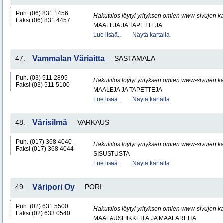
Puh. (06) 831 1456
Hakutulos löytyi yrityksen omien www-sivujen ka
Faksi (06) 831 4457
MAALEJA JA TAPETTEJA
Lue lisää..
Näytä kartalla
47.
Vammalan Väriaitta
SASTAMALA
Puh. (03) 511 2895
Hakutulos löytyi yrityksen omien www-sivujen ka
Faksi (03) 511 5100
MAALEJA JA TAPETTEJA
Lue lisää..
Näytä kartalla
48.
Värisilmä
VARKAUS
Puh. (017) 368 4040
Hakutulos löytyi yrityksen omien www-sivujen ka
Faksi (017) 368 4044
SISUSTUSTA
Lue lisää..
Näytä kartalla
49.
Väripori Oy
PORI
Puh. (02) 631 5500
Hakutulos löytyi yrityksen omien www-sivujen ka
Faksi (02) 633 0540
MAALAUSLIIKKEITÄ JA MAALAREITA