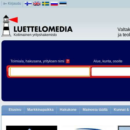
Kirjaudu
Valta
ja te
Kotimainen yrityshakemisto
Toimiala
, hakusana, yrityksen nimi
?
Alue
, kunta, osoite
Etusivu
Markkinapaikka
Hakukone
Mainosta täällä
Kunnat & 