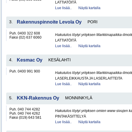
LATTIATÖITÄ
Lue lisää..
Näytä kartalla
3.
Rakennuspinnoite Levola Oy
PORI
Puh. 0400 322 608
Hakutulos löytyi yrityksen Markkinapaikka-ilmoi
Faksi (02) 637 6060
LATTIATÖITÄ
Lue lisää..
Näytä kartalla
4.
Kesmac Oy
KESÄLAHTI
Puh. 0400 991 900
Hakutulos löytyi yrityksen Markkinapaikka-ilmoi
LASERLEIKKAUSTA JA LASERLAITTEITA
Lue lisää..
Näytä kartalla
5.
KKN-Rakennus Oy
MONNINKYLÄ
Puh. 040 744 4282
Hakutulos löytyi yrityksen omien www-sivujen ka
Puh. 040 744 4262
PINTAKÄSITTELYÄ
Faksi (019) 643 581
Lue lisää..
Näytä kartalla