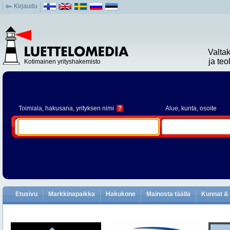
Kirjaudu
Valta
ja te
Kotimainen yrityshakemisto
Toimiala
, hakusana, yrityksen nimi
?
Alue
, kunta, osoite
Etusivu
Markkinapaikka
Hakukone
Mainosta täällä
Kunnat & 