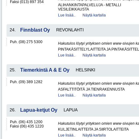
Faksi (013) 897 354
ALIHANKINTAPALVELUJA - METALLI
VESILEIKKAUSTA
Lue lisää..
Näytä kartalla
24.
Finnblast Oy
REVONLAHTI
Puh. (08) 275 5300
Hakutulos löytyi yrityksen omien www-sivujen ka
PINTAKÄSITTELYLAITTEITA JA PINTAKÄSITTE
Lue lisää..
Näytä kartalla
25.
Tiemerkintä A & E Oy
HELSINKI
Puh. (09) 389 1282
Hakutulos löytyi yrityksen omien www-sivujen ka
ASFALTTITÖITÄ JA TIENRAKENNUSTA
Lue lisää..
Näytä kartalla
26.
Lapua-ketjut Oy
LAPUA
Puh. (06) 435 1200
Hakutulos löytyi yrityksen omien www-sivujen ka
Faksi (06) 435 1220
KULJETINLAITTEITA JA SIIRTOLAITTEITA
Lue lisää..
Näytä kartalla