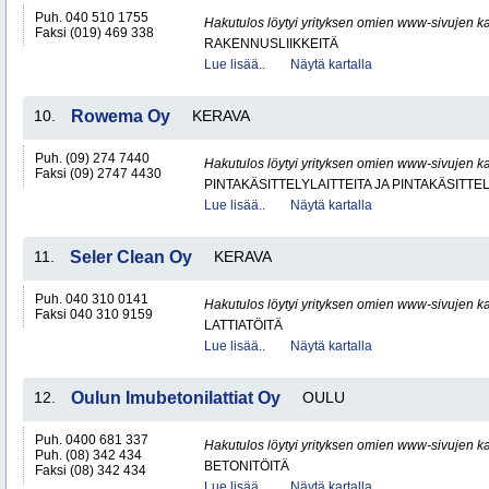
Puh. 040 510 1755
Hakutulos löytyi yrityksen omien www-sivujen ka
Faksi (019) 469 338
RAKENNUSLIIKKEITÄ
Lue lisää..
Näytä kartalla
10.
Rowema Oy
KERAVA
Puh. (09) 274 7440
Hakutulos löytyi yrityksen omien www-sivujen ka
Faksi (09) 2747 4430
PINTAKÄSITTELYLAITTEITA JA PINTAKÄSITTE
Lue lisää..
Näytä kartalla
11.
Seler Clean Oy
KERAVA
Puh. 040 310 0141
Hakutulos löytyi yrityksen omien www-sivujen ka
Faksi 040 310 9159
LATTIATÖITÄ
Lue lisää..
Näytä kartalla
12.
Oulun Imubetonilattiat Oy
OULU
Puh. 0400 681 337
Hakutulos löytyi yrityksen omien www-sivujen ka
Puh. (08) 342 434
BETONITÖITÄ
Faksi (08) 342 434
Lue lisää..
Näytä kartalla