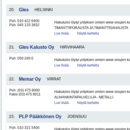
20.
Gles
HELSINKI
Puh. 010 422 6400
Hakutulos löytyi yrityksen omien www-sivujen ka
Puh. 045 133 3832
TIMANTTIPORAUSTA JA TIMANTTISAHAUSTA
Lue lisää..
Näytä kartalla
21.
Gles Kalusto Oy
HIRVIHAARA
Puh. 050 240 0
Hakutulos löytyi yrityksen omien www-sivujen ka
Lue lisää..
Näytä kartalla
22.
Memar Oy
VIRRAT
Puh. (03) 475 8000
Hakutulos löytyi yrityksen omien www-sivujen ka
Faksi (03) 475 8011
ALIHANKINTAPALVELUJA - METALLI
Lue lisää..
Näytä kartalla
23.
PLP Pääkkönen Oy
JOENSUU
Puh. 010 321 5400
Hakutulos löytyi yrityksen omien www-sivujen ka