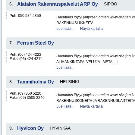
6.
Alatalon Rakennuspalvelut ARP Oy
SIPOO
Puh. 050 584 5850
Hakutulos löytyi yrityksen omien www-sivujen ka
RAKENNUSLIIKKEITÄ
Lue lisää..
Näytä kartalla
7.
Ferrum Steel Oy
Puh. (06) 424 4222
Hakutulos löytyi yrityksen omien www-sivujen ka
Faksi (06) 424 4211
ALIHANKINTAPALVELUJA - METALLI
Lue lisää..
8.
Tammiholma Oy
HELSINKI
Puh. (09) 350 5220
Hakutulos löytyi yrityksen omien www-sivujen ka
Faksi (09) 3505 2240
RAKENNUSKONEITA JA RAKENNUSLAITTEIT
Lue lisää..
Näytä kartalla
9.
Hyvicon Oy
HYVINKÄÄ