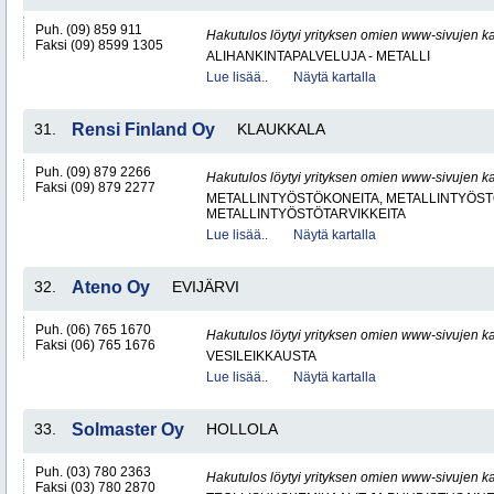
Puh. (09) 859 911
Hakutulos löytyi yrityksen omien www-sivujen ka
Faksi (09) 8599 1305
ALIHANKINTAPALVELUJA - METALLI
Lue lisää..
Näytä kartalla
31.
Rensi Finland Oy
KLAUKKALA
Puh. (09) 879 2266
Hakutulos löytyi yrityksen omien www-sivujen ka
Faksi (09) 879 2277
METALLINTYÖSTÖKONEITA, METALLINTYÖSTÖ
METALLINTYÖSTÖTARVIKKEITA
Lue lisää..
Näytä kartalla
32.
Ateno Oy
EVIJÄRVI
Puh. (06) 765 1670
Hakutulos löytyi yrityksen omien www-sivujen ka
Faksi (06) 765 1676
VESILEIKKAUSTA
Lue lisää..
Näytä kartalla
33.
Solmaster Oy
HOLLOLA
Puh. (03) 780 2363
Hakutulos löytyi yrityksen omien www-sivujen ka
Faksi (03) 780 2870