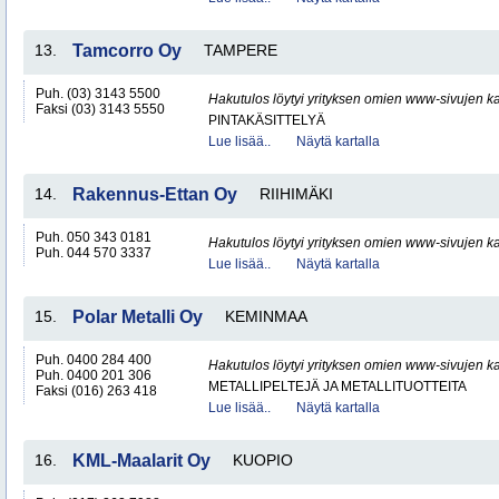
13.
Tamcorro Oy
TAMPERE
Puh. (03) 3143 5500
Hakutulos löytyi yrityksen omien www-sivujen ka
Faksi (03) 3143 5550
PINTAKÄSITTELYÄ
Lue lisää..
Näytä kartalla
14.
Rakennus-Ettan Oy
RIIHIMÄKI
Puh. 050 343 0181
Hakutulos löytyi yrityksen omien www-sivujen ka
Puh. 044 570 3337
Lue lisää..
Näytä kartalla
15.
Polar Metalli Oy
KEMINMAA
Puh. 0400 284 400
Hakutulos löytyi yrityksen omien www-sivujen ka
Puh. 0400 201 306
METALLIPELTEJÄ JA METALLITUOTTEITA
Faksi (016) 263 418
Lue lisää..
Näytä kartalla
16.
KML-Maalarit Oy
KUOPIO