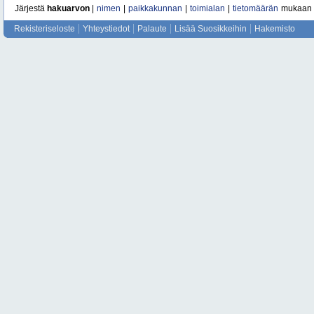
Järjestä
hakuarvon
|
nimen
|
paikkakunnan
|
toimialan
|
tietomäärän
mukaan
Rekisteriseloste
Yhteystiedot
Palaute
Lisää Suosikkeihin
Hakemisto