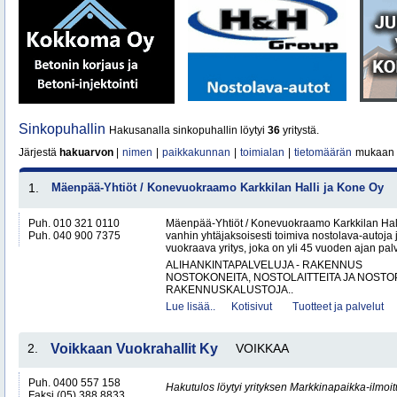
Sinkopuhallin
Hakusanalla sinkopuhallin löytyi
36
yritystä.
Järjestä
hakuarvon
|
nimen
|
paikkakunnan
|
toimialan
|
tietomäärän
mukaan
1.
Mäenpää-Yhtiöt / Konevuokraamo Karkkilan Halli ja Kone Oy
Puh. 010 321 0110
Mäenpää-Yhtiöt / Konevuokraamo Karkkilan Hal
Puh. 040 900 7375
vanhin yhtäjaksoisesti toimiva nostolava-autoja 
vuokraava yritys, joka on yli 45 vuoden ajan palv
ALIHANKINTAPALVELUJA - RAKENNUS
NOSTOKONEITA, NOSTOLAITTEITA JA NOST
RAKENNUSKALUSTOJA..
Lue lisää..
Kotisivut
Tuotteet ja palvelut
2.
Voikkaan Vuokrahallit Ky
VOIKKAA
Puh. 0400 557 158
Hakutulos löytyi yrityksen Markkinapaikka-ilmoi
Faksi (05) 388 8833