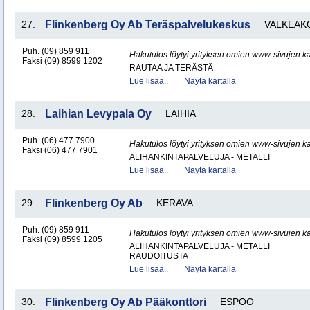
27.
Flinkenberg Oy Ab Teräspalvelukeskus
VALKEAK
Puh. (09) 859 911
Hakutulos löytyi yrityksen omien www-sivujen ka
Faksi (09) 8599 1202
RAUTAA JA TERÄSTÄ
Lue lisää..
Näytä kartalla
28.
Laihian Levypala Oy
LAIHIA
Puh. (06) 477 7900
Hakutulos löytyi yrityksen omien www-sivujen ka
Faksi (06) 477 7901
ALIHANKINTAPALVELUJA - METALLI
Lue lisää..
Näytä kartalla
29.
Flinkenberg Oy Ab
KERAVA
Puh. (09) 859 911
Hakutulos löytyi yrityksen omien www-sivujen ka
Faksi (09) 8599 1205
ALIHANKINTAPALVELUJA - METALLI
RAUDOITUSTA
Lue lisää..
Näytä kartalla
30.
Flinkenberg Oy Ab Pääkonttori
ESPOO