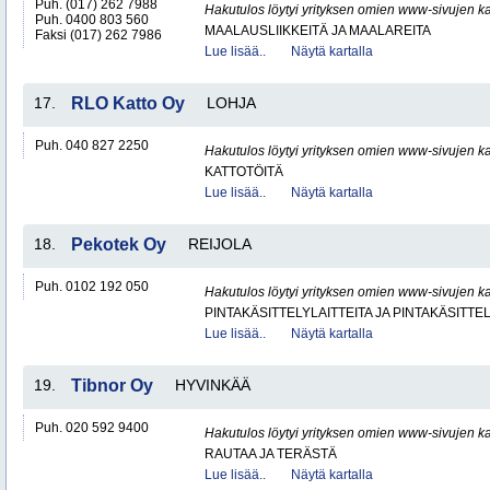
Puh. (017) 262 7988
Hakutulos löytyi yrityksen omien www-sivujen ka
Puh. 0400 803 560
MAALAUSLIIKKEITÄ JA MAALAREITA
Faksi (017) 262 7986
Lue lisää..
Näytä kartalla
17.
RLO Katto Oy
LOHJA
Puh. 040 827 2250
Hakutulos löytyi yrityksen omien www-sivujen ka
KATTOTÖITÄ
Lue lisää..
Näytä kartalla
18.
Pekotek Oy
REIJOLA
Puh. 0102 192 050
Hakutulos löytyi yrityksen omien www-sivujen ka
PINTAKÄSITTELYLAITTEITA JA PINTAKÄSITTE
Lue lisää..
Näytä kartalla
19.
Tibnor Oy
HYVINKÄÄ
Puh. 020 592 9400
Hakutulos löytyi yrityksen omien www-sivujen ka
RAUTAA JA TERÄSTÄ
Lue lisää..
Näytä kartalla