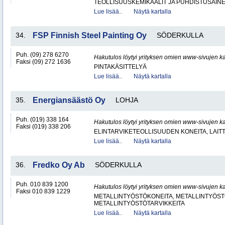
TEOLLISUUSKEMIKAALIT JA PUHDISTUSAIN
Lue lisää..
Näytä kartalla
34.
FSP Finnish Steel Painting Oy
SÖDERKULLA
Puh. (09) 278 6270
Hakutulos löytyi yrityksen omien www-sivujen ka
Faksi (09) 272 1636
PINTAKÄSITTELYÄ
Lue lisää..
Näytä kartalla
35.
Energiansäästö Oy
LOHJA
Puh. (019) 338 164
Hakutulos löytyi yrityksen omien www-sivujen ka
Faksi (019) 338 206
ELINTARVIKETEOLLISUUDEN KONEITA, LAITTE
Lue lisää..
Näytä kartalla
36.
Fredko Oy Ab
SÖDERKULLA
Puh. 010 839 1200
Hakutulos löytyi yrityksen omien www-sivujen ka
Faksi 010 839 1229
METALLINTYÖSTÖKONEITA, METALLINTYÖSTÖ
METALLINTYÖSTÖTARVIKKEITA
Lue lisää..
Näytä kartalla