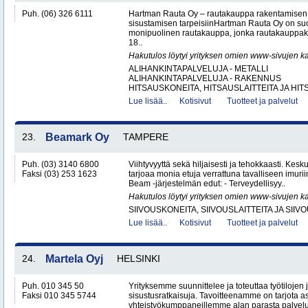
Puh. (06) 326 6111
Hartman Rauta Oy – rautakauppa rakentamisen, 
sisustamisen tarpeisiinHartman Rauta Oy on su
monipuolinen rautakauppa, jonka rautakauppak
18..
Hakutulos löytyi yrityksen omien www-sivujen ka
ALIHANKINTAPALVELUJA - METALLI
ALIHANKINTAPALVELUJA - RAKENNUS
HITSAUSKONEITA, HITSAUSLAITTEITA JA HIT
Lue lisää..
Kotisivut
Tuotteet ja palvelut
23.
Beamark Oy
TAMPERE
Puh. (03) 3140 6800
Viihtyvyyttä sekä hiljaisesti ja tehokkaasti. Kes
Faksi (03) 253 1623
tarjoaa monia etuja verrattuna tavalliseen imurii
Beam -järjestelmän edut: - Terveydellisyy..
Hakutulos löytyi yrityksen omien www-sivujen ka
SIIVOUSKONEITA, SIIVOUSLAITTEITA JA SIIV
Lue lisää..
Kotisivut
Tuotteet ja palvelut
24.
Martela Oyj
HELSINKI
Puh. 010 345 50
Yrityksemme suunnittelee ja toteuttaa työtilojen ja
Faksi 010 345 5744
sisustusratkaisuja. Tavoitteenamme on tarjota a
yhteistyökumppaneillemme alan parasta palvelua