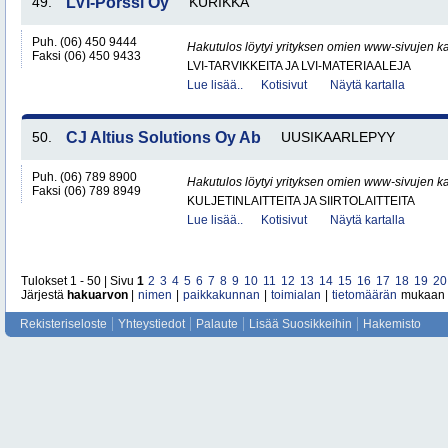
49.
LVI-Pörssi Oy
KURIKKA
Puh. (06) 450 9444
Hakutulos löytyi yrityksen omien www-sivujen ka
Faksi (06) 450 9433
LVI-TARVIKKEITA JA LVI-MATERIAALEJA
Lue lisää..
Kotisivut
Näytä kartalla
50.
CJ Altius Solutions Oy Ab
UUSIKAARLEPYY
Puh. (06) 789 8900
Hakutulos löytyi yrityksen omien www-sivujen ka
Faksi (06) 789 8949
KULJETINLAITTEITA JA SIIRTOLAITTEITA
Lue lisää..
Kotisivut
Näytä kartalla
Tulokset 1 - 50 | Sivu
1
2
3
4
5
6
7
8
9
10
11
12
13
14
15
16
17
18
19
20
Järjestä
hakuarvon
|
nimen
|
paikkakunnan
|
toimialan
|
tietomäärän
mukaan
Rekisteriseloste
Yhteystiedot
Palaute
Lisää Suosikkeihin
Hakemisto