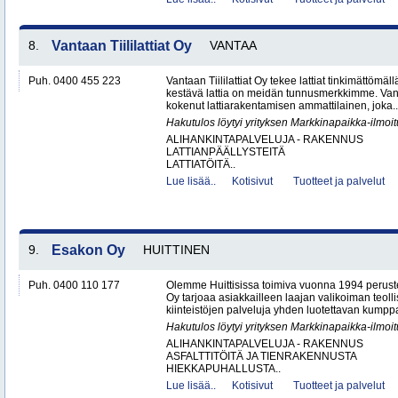
8.
Vantaan Tiililattiat Oy
VANTAA
Puh. 0400 455 223
Vantaan Tiililattiat Oy tekee lattiat tinkimättömäl
kestävä lattia on meidän tunnusmerkkimme. Vanta
kokenut lattiarakentamisen ammattilainen, joka..
Hakutulos löytyi yrityksen Markkinapaikka-ilmoi
ALIHANKINTAPALVELUJA - RAKENNUS
LATTIANPÄÄLLYSTEITÄ
LATTIATÖITÄ..
Lue lisää..
Kotisivut
Tuotteet ja palvelut
9.
Esakon Oy
HUITTINEN
Puh. 0400 110 177
Olemme Huittisissa toimiva vuonna 1994 peruste
Oy tarjoaa asiakkailleen laajan valikoiman teol
kiinteistöjen palveluja yhden luotettavan kumppa
Hakutulos löytyi yrityksen Markkinapaikka-ilmoi
ALIHANKINTAPALVELUJA - RAKENNUS
ASFALTTITÖITÄ JA TIENRAKENNUSTA
HIEKKAPUHALLUSTA..
Lue lisää..
Kotisivut
Tuotteet ja palvelut