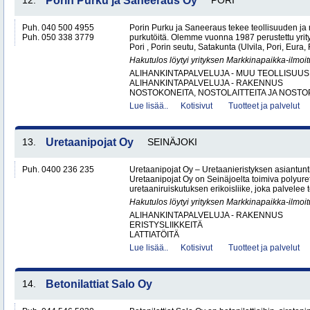
12.
Porin Purku ja Saneeraus Oy
PORI
Puh. 040 500 4955
Porin Purku ja Saneeraus tekee teollisuuden ja
Puh. 050 338 3779
purkutöitä. Olemme vuonna 1987 perustettu yri
Pori , Porin seutu, Satakunta (Ulvila, Pori, Eur
Hakutulos löytyi yrityksen Markkinapaikka-ilmoi
ALIHANKINTAPALVELUJA - MUU TEOLLISUUS
ALIHANKINTAPALVELUJA - RAKENNUS
NOSTOKONEITA, NOSTOLAITTEITA JA NOSTO
Lue lisää..
Kotisivut
Tuotteet ja palvelut
13.
Uretaanipojat Oy
SEINÄJOKI
Puh. 0400 236 235
Uretaanipojat Oy – Uretaanieristyksen asiantun
Uretaanipojat Oy on Seinäjoelta toimiva polyure
uretaaniruiskutuksen erikoisliike, joka palvelee teo
Hakutulos löytyi yrityksen Markkinapaikka-ilmoi
ALIHANKINTAPALVELUJA - RAKENNUS
ERISTYSLIIKKEITÄ
LATTIATÖITÄ
Lue lisää..
Kotisivut
Tuotteet ja palvelut
14.
Betonilattiat Salo Oy