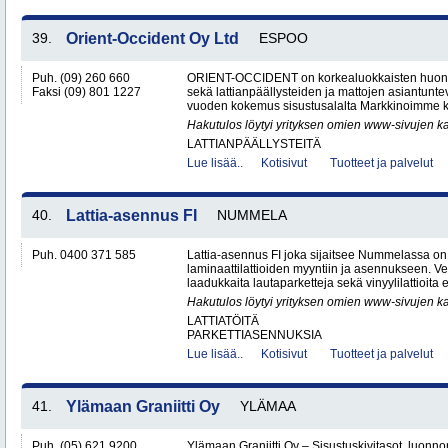
39.
Orient-Occident Oy Ltd
ESPOO
Puh. (09) 260 660
ORIENT-OCCIDENT on korkealuokkaisten huone
Faksi (09) 801 1227
sekä lattianpäällysteiden ja mattojen asiantunteva
vuoden kokemus sisustusalalta Markkinoimme k
Hakutulos löytyi yrityksen omien www-sivujen ka
LATTIANPÄÄLLYSTEITÄ
Lue lisää..
Kotisivut
Tuotteet ja palvelut
40.
Lattia-asennus FI
NUMMELA
Puh. 0400 371 585
Lattia-asennus FI joka sijaitsee Nummelassa on e
laminaattilattioiden myyntiin ja asennukseen. 
laadukkaita lautaparketteja sekä vinyylilattioita ed
Hakutulos löytyi yrityksen omien www-sivujen ka
LATTIATÖITÄ
PARKETTIASENNUKSIA
Lue lisää..
Kotisivut
Tuotteet ja palvelut
41.
Ylämaan Graniitti Oy
YLÄMAA
Puh. (05) 621 9200
Ylämaan Graniitti Oy – Sisustuskivitasot, luonnonk