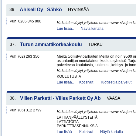
36.
Ahlsell Oy - Sähkö
HYVINKÄÄ
Puh. 0205 845 000
Hakutulos löytyi yrityksen omien www-sivujen ka
Lue lisää..
Näytä kartalla
37.
Turun ammattikorkeakoulu
TURKU
Puh. (02) 263 350
Meiltä työllistyy parhaiten Meillä on noin 9500 o
asiantuntijan monialainen koulutusyhteisö. Ta
palvelevaa koulutusta, tutkimus-, kehitys- ja inno
Hakutulos löytyi yrityksen omien www-sivujen ka
KOULUTUSTA
Lue lisää..
Kotisivut
Tuotteet ja palvelut
38.
Villen Parketti - Villes Parkett Oy Ab
VAASA
Puh. (06) 312 2799
Hakutulos löytyi yrityksen omien www-sivujen ka
LATTIANPÄÄLLYSTEITÄ
LATTIATÖITÄ
PARKETTIASENNUKSIA
Lue lisää..
Kotisivut
Näytä kartalla