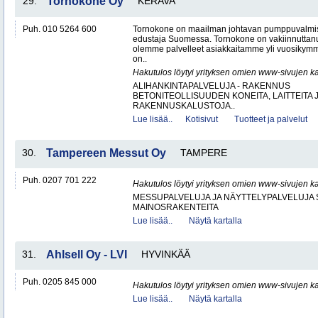
29.
Tornokone Oy
KERAVA
Puh. 010 5264 600
Tornokone on maailman johtavan pumppuvalmis
edustaja Suomessa. Tornokone on vakiinnutta
olemme palvelleet asiakkaitamme yli vuosikym
on..
Hakutulos löytyi yrityksen omien www-sivujen ka
ALIHANKINTAPALVELUJA - RAKENNUS
BETONITEOLLISUUDEN KONEITA, LAITTEITA J
RAKENNUSKALUSTOJA..
Lue lisää..
Kotisivut
Tuotteet ja palvelut
30.
Tampereen Messut Oy
TAMPERE
Puh. 0207 701 222
Hakutulos löytyi yrityksen omien www-sivujen ka
MESSUPALVELUJA JA NÄYTTELYPALVELUJA 
MAINOSRAKENTEITA
Lue lisää..
Näytä kartalla
31.
Ahlsell Oy - LVI
HYVINKÄÄ
Puh. 0205 845 000
Hakutulos löytyi yrityksen omien www-sivujen ka
Lue lisää..
Näytä kartalla