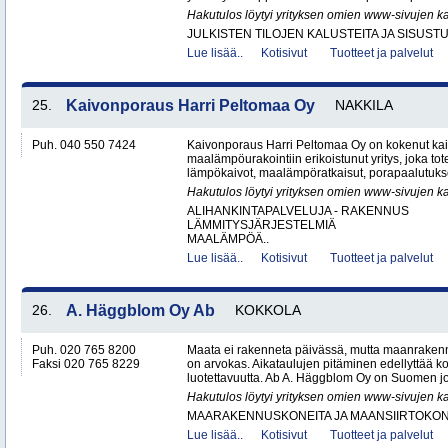
Hakutulos löytyi yrityksen omien www-sivujen ka
JULKISTEN TILOJEN KALUSTEITA JA SISUST
Lue lisää..
Kotisivut
Tuotteet ja palvelut
25.
Kaivonporaus Harri Peltomaa Oy
NAKKILA
Puh. 040 550 7424
Kaivonporaus Harri Peltomaa Oy on kokenut kai
maalämpöurakointiin erikoistunut yritys, joka tot
lämpökaivot, maalämpöratkaisut, porapaalutukset 
Hakutulos löytyi yrityksen omien www-sivujen ka
ALIHANKINTAPALVELUJA - RAKENNUS
LÄMMITYSJÄRJESTELMIÄ
MAALÄMPÖÄ..
Lue lisää..
Kotisivut
Tuotteet ja palvelut
26.
A. Häggblom Oy Ab
KOKKOLA
Puh. 020 765 8200
Maata ei rakenneta päivässä, mutta maanrakenn
Faksi 020 765 8229
on arvokas. Aikataulujen pitäminen edellyttää k
luotettavuutta. Ab A. Häggblom Oy on Suomen j
Hakutulos löytyi yrityksen omien www-sivujen ka
MAARAKENNUSKONEITA JA MAANSIIRTOKONE
Lue lisää..
Kotisivut
Tuotteet ja palvelut