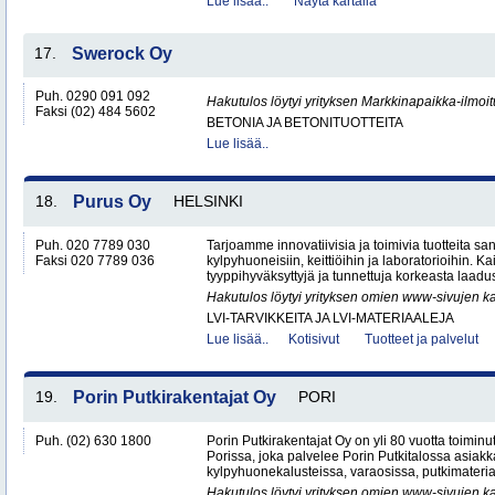
Lue lisää..
Näytä kartalla
17.
Swerock Oy
Puh. 0290 091 092
Hakutulos löytyi yrityksen Markkinapaikka-ilmoi
Faksi (02) 484 5602
BETONIA JA BETONITUOTTEITA
Lue lisää..
18.
Purus Oy
HELSINKI
Puh. 020 7789 030
Tarjoamme innovatiivisia ja toimivia tuotteita sanit
Faksi 020 7789 036
kylpyhuoneisiin, keittiöihin ja laboratorioihin. K
tyyppihyväksyttyjä ja tunnettuja korkeasta laadus
Hakutulos löytyi yrityksen omien www-sivujen ka
LVI-TARVIKKEITA JA LVI-MATERIAALEJA
Lue lisää..
Kotisivut
Tuotteet ja palvelut
19.
Porin Putkirakentajat Oy
PORI
Puh. (02) 630 1800
Porin Putkirakentajat Oy on yli 80 vuotta toiminut
Porissa, joka palvelee Porin Putkitalossa asiakka
kylpyhuonekalusteissa, varaosissa, putkimateria
Hakutulos löytyi yrityksen omien www-sivujen ka