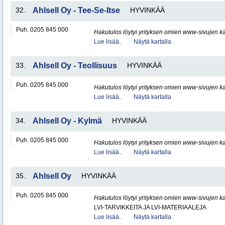
32.
Ahlsell Oy - Tee-Se-Itse
HYVINKÄÄ
Puh. 0205 845 000
Hakutulos löytyi yrityksen omien www-sivujen ka
Lue lisää..
Näytä kartalla
33.
Ahlsell Oy - Teollisuus
HYVINKÄÄ
Puh. 0205 845 000
Hakutulos löytyi yrityksen omien www-sivujen ka
Lue lisää..
Näytä kartalla
34.
Ahlsell Oy - Kylmä
HYVINKÄÄ
Puh. 0205 845 000
Hakutulos löytyi yrityksen omien www-sivujen ka
Lue lisää..
Näytä kartalla
35.
Ahlsell Oy
HYVINKÄÄ
Puh. 0205 845 000
Hakutulos löytyi yrityksen omien www-sivujen ka
LVI-TARVIKKEITA JA LVI-MATERIAALEJA
Lue lisää..
Näytä kartalla