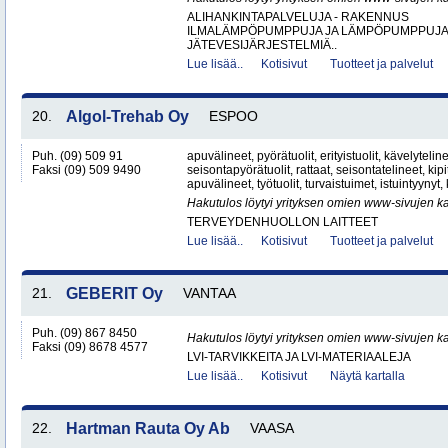
ALIHANKINTAPALVELUJA - RAKENNUS
ILMALÄMPÖPUMPPUJA JA LÄMPÖPUMPPUJ
JÄTEVESIJÄRJESTELMIÄ..
Lue lisää..
Kotisivut
Tuotteet ja palvelut
20.
Algol-Trehab Oy
ESPOO
Puh. (09) 509 91
apuvälineet, pyörätuolit, erityistuolit, kävelyteline
Faksi (09) 509 9490
seisontapyörätuolit, rattaat, seisontatelineet, kipi
apuvälineet, työtuolit, turvaistuimet, istuintyynyt, 
Hakutulos löytyi yrityksen omien www-sivujen ka
TERVEYDENHUOLLON LAITTEET
Lue lisää..
Kotisivut
Tuotteet ja palvelut
21.
GEBERIT Oy
VANTAA
Puh. (09) 867 8450
Hakutulos löytyi yrityksen omien www-sivujen ka
Faksi (09) 8678 4577
LVI-TARVIKKEITA JA LVI-MATERIAALEJA
Lue lisää..
Kotisivut
Näytä kartalla
22.
Hartman Rauta Oy Ab
VAASA