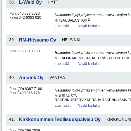
38.
L-Weld Oy
HYTTI
Puh. 040 838 3020
Hakutulos löytyi yrityksen omien www-sivujen ka
Faksi 042-8383 020
HITSAUSALAN TÖITÄ
Lue lisää..
Näytä kartalla
39.
RM-Hitsaamo Oy
HELSINKI
Puh. 0500 510 630
Hakutulos löytyi yrityksen omien www-sivujen ka
METALLIRAKENTEITA JA TERÄSRAKENTEITA
Lue lisää..
Näytä kartalla
40.
Amutek Oy
VANTAA
Puh. (09) 8387 7100
Hakutulos löytyi yrityksen omien www-sivujen ka
Puh. 0400 316 176
MUURAUSTA
RAKENNUSTARVIKKEITA JA RAKENNUSAINEI
Lue lisää..
Näytä kartalla
41.
Kirkkonummen Teollisuuspalvelu Oy
KIRKKONUM
Puh. (09) 296 2539