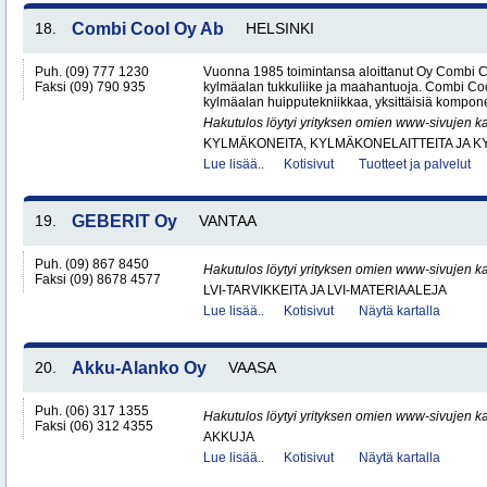
18.
Combi Cool Oy Ab
HELSINKI
Puh. (09) 777 1230
Vuonna 1985 toimintansa aloittanut Oy Combi 
Faksi (09) 790 935
kylmäalan tukkuliike ja maahantuoja. Combi Cool
kylmäalan huipputekniikkaa, yksittäisiä kompone
Hakutulos löytyi yrityksen omien www-sivujen ka
KYLMÄKONEITA, KYLMÄKONELAITTEITA JA
Lue lisää..
Kotisivut
Tuotteet ja palvelut
19.
GEBERIT Oy
VANTAA
Puh. (09) 867 8450
Hakutulos löytyi yrityksen omien www-sivujen ka
Faksi (09) 8678 4577
LVI-TARVIKKEITA JA LVI-MATERIAALEJA
Lue lisää..
Kotisivut
Näytä kartalla
20.
Akku-Alanko Oy
VAASA
Puh. (06) 317 1355
Hakutulos löytyi yrityksen omien www-sivujen ka
Faksi (06) 312 4355
AKKUJA
Lue lisää..
Kotisivut
Näytä kartalla