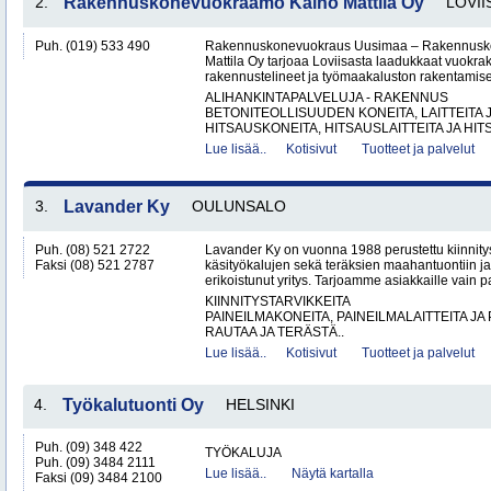
2.
Rakennuskonevuokraamo Kaino Mattila Oy
LOVII
Puh. (019) 533 490
Rakennuskonevuokraus Uusimaa – Rakennusk
Mattila Oy tarjoaa Loviisasta laadukkaat vuokrak
rakennustelineet ja työmaakaluston rakentamisen
ALIHANKINTAPALVELUJA - RAKENNUS
BETONITEOLLISUUDEN KONEITA, LAITTEITA J
HITSAUSKONEITA, HITSAUSLAITTEITA JA HIT
Lue lisää..
Kotisivut
Tuotteet ja palvelut
3.
Lavander Ky
OULUNSALO
Puh. (08) 521 2722
Lavander Ky on vuonna 1988 perustettu kiinnity
Faksi (08) 521 2787
käsityökalujen sekä teräksien maahantuontiin ja
erikoistunut yritys. Tarjoamme asiakkaille vain p
KIINNITYSTARVIKKEITA
PAINEILMAKONEITA, PAINEILMALAITTEITA JA
RAUTAA JA TERÄSTÄ..
Lue lisää..
Kotisivut
Tuotteet ja palvelut
4.
Työkalutuonti Oy
HELSINKI
Puh. (09) 348 422
TYÖKALUJA
Puh. (09) 3484 2111
Lue lisää..
Näytä kartalla
Faksi (09) 3484 2100