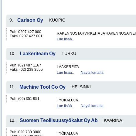
9.
Carlson Oy
KUOPIO
Puh. 0207 427 000
RAKENNUSTARVIKKEITA JA RAKENNUSAINEI
Faksi 0207 427 001
Lue lisää..
10.
Laakeriteam Oy
TURKU
Puh. (02) 487 1167
LAAKEREITA
Faksi (02) 238 3555
Lue lisää..
Näytä kartalla
11.
Machine Tool Co Oy
HELSINKI
Puh. (09) 351 951
TYÖKALUJA
Lue lisää..
Näytä kartalla
12.
Suomen Teollisuustyökalut Oy Ab
KAARINA
Puh. 020 730 3000
TYÖKALUJA