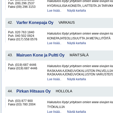
Hakutulos löytyi yrityksen omien www-sivujen ka
Puh. (09) 296 2537
HYDRAULISIA KONEITA, LAITTEITA JA TARVIK
Faksi (09) 296 3153
Lue lisää..
Näytä kartalla
42.
Varfer Konepaja Oy
VARKAUS
Puh. 020 763 1840
Hakutulos löytyi yrityksen omien www-sivujen ka
Puh. 040 502 0924
KONEPAJATEOLLISUUTTA JA METALLITÖITÄ
Faksi (017) 558 0576
Lue lisää..
Näytä kartalla
43.
Mairuen Kone ja Pultti Oy
MÄNTSÄLÄ
Puh. (019) 687 4446
Hakutulos löytyi yrityksen omien www-sivujen ka
Faksi (019) 687 4446
RASKAAN AJONEUVOKALUSTON PALVELUJA
RASKAAN AJONEUVOKALUSTON VARUSTEITA 
Lue lisää..
Näytä kartalla
44.
Pirkan Hitsaus Oy
HOLLOLA
Puh. (03) 877 900
Hakutulos löytyi yrityksen omien www-sivujen ka
Faksi (03) 780 2004
TYÖKALUJA
Lue lisää..
Näytä kartalla