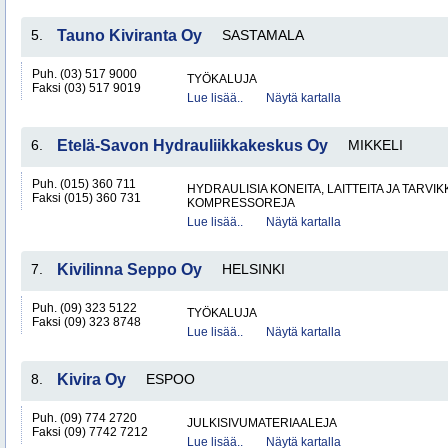
5.
Tauno Kiviranta Oy
SASTAMALA
Puh. (03) 517 9000
TYÖKALUJA
Faksi (03) 517 9019
Lue lisää..
Näytä kartalla
6.
Etelä-Savon Hydrauliikkakeskus Oy
MIKKELI
Puh. (015) 360 711
HYDRAULISIA KONEITA, LAITTEITA JA TARVIK
Faksi (015) 360 731
KOMPRESSOREJA
Lue lisää..
Näytä kartalla
7.
Kivilinna Seppo Oy
HELSINKI
Puh. (09) 323 5122
TYÖKALUJA
Faksi (09) 323 8748
Lue lisää..
Näytä kartalla
8.
Kivira Oy
ESPOO
Puh. (09) 774 2720
JULKISIVUMATERIAALEJA
Faksi (09) 7742 7212
Lue lisää..
Näytä kartalla