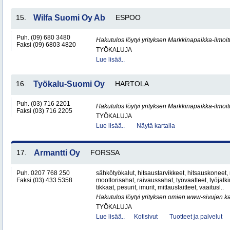
15.
Wilfa Suomi Oy Ab
ESPOO
Puh. (09) 680 3480
Hakutulos löytyi yrityksen Markkinapaikka-ilmoi
Faksi (09) 6803 4820
TYÖKALUJA
Lue lisää..
16.
Työkalu-Suomi Oy
HARTOLA
Puh. (03) 716 2201
Hakutulos löytyi yrityksen Markkinapaikka-ilmoi
Faksi (03) 716 2205
TYÖKALUJA
Lue lisää..
Näytä kartalla
17.
Armantti Oy
FORSSA
Puh. 0207 768 250
sähkötyökalut, hitsaustarvikkeet, hitsauskoneet,
Faksi (03) 433 5358
moottorisahat, raivaussahat, työvaatteet, työjalk
tikkaat, pesurit, imurit, mittauslaitteet, vaaitusl..
Hakutulos löytyi yrityksen omien www-sivujen ka
TYÖKALUJA
Lue lisää..
Kotisivut
Tuotteet ja palvelut