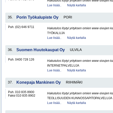
Hakutulos löytyi yrityksen omien www-sivujen ka
Lue lisää..
Näytä kartalla
35.
Porin Työkalupiste Oy
PORI
Puh. (02) 646 9711
Hakutulos löytyi yrityksen omien www-sivujen ka
TYÖKALUJA
Lue lisää..
Näytä kartalla
36.
Suomen Huutokaupat Oy
ULVILA
Puh. 0400 728 126
Hakutulos löytyi yrityksen omien www-sivujen ka
INTERNETPALVELUJA
Lue lisää..
Näytä kartalla
37.
Konepaja Mankinen Oy
RIIHIMÄKI
Puh. 010 835 8900
Hakutulos löytyi yrityksen omien www-sivujen ka
Faksi 010 835 8902
TEOLLISUUDEN KUNNOSSAPITOPALVELUJA
Lue lisää..
Näytä kartalla