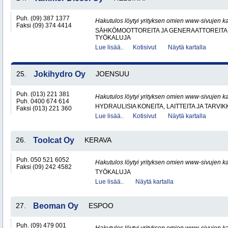
Puh. (09) 387 1377
Hakutulos löytyi yrityksen omien www-sivujen ka
Faksi (09) 374 4414
SÄHKÖMOOTTOREITA JA GENERAATTOREITA
TYÖKALUJA
Lue lisää..
Kotisivut
Näytä kartalla
25.
Jokihydro Oy
JOENSUU
Puh. (013) 221 381
Hakutulos löytyi yrityksen omien www-sivujen ka
Puh. 0400 674 614
HYDRAULISIA KONEITA, LAITTEITA JA TARVIK
Faksi (013) 221 360
Lue lisää..
Kotisivut
Näytä kartalla
26.
Toolcat Oy
KERAVA
Puh. 050 521 6052
Hakutulos löytyi yrityksen omien www-sivujen ka
Faksi (09) 242 4582
TYÖKALUJA
Lue lisää..
Näytä kartalla
27.
Beoman Oy
ESPOO
Puh. (09) 479 001