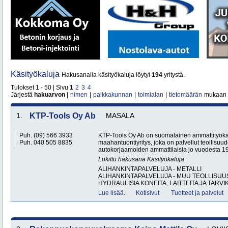
Käsityökaluja
Hakusanalla käsityökaluja löytyi
194
yritystä.
Tulokset 1 - 50 | Sivu
1
2
3
4
Järjestä
hakuarvon
|
nimen
|
paikkakunnan
|
toimialan
|
tietomäärän
mukaan
1.
KTP-Tools Oy Ab
MASALA
Puh. (09) 566 3933
KTP-Tools Oy Ab on suomalainen ammattityöka
Puh. 040 505 8835
maahantuontiyritys, joka on palvellut teollisuu
autokorjaamoiden ammattilaisia jo vuodesta 1987
Lukittu hakusana
Käsityökaluja
ALIHANKINTAPALVELUJA - METALLI
ALIHANKINTAPALVELUJA - MUU TEOLLISUU
HYDRAULISIA KONEITA, LAITTEITA JA TARVIK
Lue lisää..
Kotisivut
Tuotteet ja palvelut