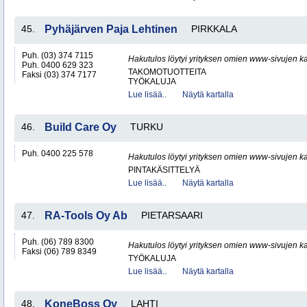
45.
Pyhäjärven Paja Lehtinen
PIRKKALA
Puh. (03) 374 7115
Hakutulos löytyi yrityksen omien www-sivujen ka
Puh. 0400 629 323
TAKOMOTUOTTEITA
Faksi (03) 374 7177
TYÖKALUJA
Lue lisää..
Näytä kartalla
46.
Build Care Oy
TURKU
Puh. 0400 225 578
Hakutulos löytyi yrityksen omien www-sivujen ka
PINTAKÄSITTELYÄ
Lue lisää..
Näytä kartalla
47.
RA-Tools Oy Ab
PIETARSAARI
Puh. (06) 789 8300
Hakutulos löytyi yrityksen omien www-sivujen ka
Faksi (06) 789 8349
TYÖKALUJA
Lue lisää..
Näytä kartalla
48.
KoneBoss Oy
LAHTI