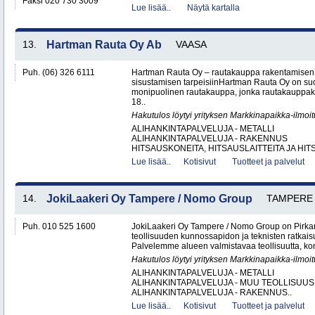
Faksi 020 730 3009
Lue lisää..
Näytä kartalla
13.
Hartman Rauta Oy Ab
VAASA
Puh. (06) 326 6111
Hartman Rauta Oy – rautakauppa rakentamisen, 
sisustamisen tarpeisiinHartman Rauta Oy on su
monipuolinen rautakauppa, jonka rautakauppak
18..
Hakutulos löytyi yrityksen Markkinapaikka-ilmoi
ALIHANKINTAPALVELUJA - METALLI
ALIHANKINTAPALVELUJA - RAKENNUS
HITSAUSKONEITA, HITSAUSLAITTEITA JA HIT
Lue lisää..
Kotisivut
Tuotteet ja palvelut
14.
JokiLaakeri Oy Tampere / Nomo Group
TAMPERE
Puh. 010 525 1600
JokiLaakeri Oy Tampere / Nomo Group on Pirk
teollisuuden kunnossapidon ja teknisten ratkai
Palvelemme alueen valmistavaa teollisuutta, kon
Hakutulos löytyi yrityksen Markkinapaikka-ilmoi
ALIHANKINTAPALVELUJA - METALLI
ALIHANKINTAPALVELUJA - MUU TEOLLISUUS
ALIHANKINTAPALVELUJA - RAKENNUS..
Lue lisää..
Kotisivut
Tuotteet ja palvelut