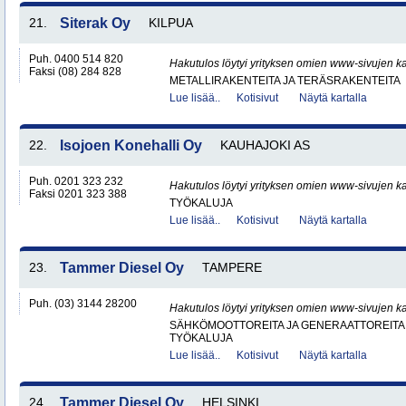
21.
Siterak Oy
KILPUA
Puh. 0400 514 820
Hakutulos löytyi yrityksen omien www-sivujen ka
Faksi (08) 284 828
METALLIRAKENTEITA JA TERÄSRAKENTEITA
Lue lisää..
Kotisivut
Näytä kartalla
22.
Isojoen Konehalli Oy
KAUHAJOKI AS
Puh. 0201 323 232
Hakutulos löytyi yrityksen omien www-sivujen ka
Faksi 0201 323 388
TYÖKALUJA
Lue lisää..
Kotisivut
Näytä kartalla
23.
Tammer Diesel Oy
TAMPERE
Puh. (03) 3144 28200
Hakutulos löytyi yrityksen omien www-sivujen ka
SÄHKÖMOOTTOREITA JA GENERAATTOREITA
TYÖKALUJA
Lue lisää..
Kotisivut
Näytä kartalla
24.
Tammer Diesel Oy
HELSINKI