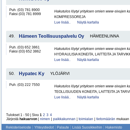
Puh. (03) 781 8900
Hakutulos löytyi yrityksen omien www-sivujen ka
Faksi (03) 781 8999
KOMPRESSOREJA
Lue lisää..
Näytä kartalla
49.
Hämeen Teollisuuspalvelu Oy
HÄMEENLINNA
Puh. (03) 652 3861
Hakutulos löytyi yrityksen omien www-sivujen ka
Faksi (03) 652 3862
HYDRAULISIA KONEITA, LAITTEITA JA TARVIK
Lue lisää..
Näytä kartalla
50.
Hypatec Ky
YLÖJÄRVI
Puh. (03) 222 7550
Hakutulos löytyi yrityksen omien www-sivujen ka
TEOLLISUUDEN KONEITA, LAITTEITA JA TARV
Lue lisää..
Näytä kartalla
Tulokset 1 - 50 | Sivu
1
2
3
4
Järjestä
hakuarvon
|
nimen
|
paikkakunnan
|
toimialan
|
tietomäärän
mukaan
Rekisteriseloste
Yhteystiedot
Palaute
Lisää Suosikkeihin
Hakemisto