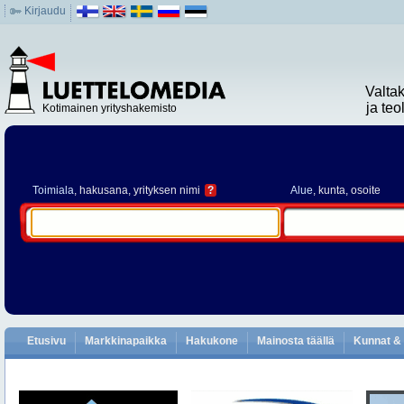
Kirjaudu
Valta
ja te
Kotimainen yrityshakemisto
Toimiala
, hakusana, yrityksen nimi
?
Alue
, kunta, osoite
Etusivu
Markkinapaikka
Hakukone
Mainosta täällä
Kunnat & 