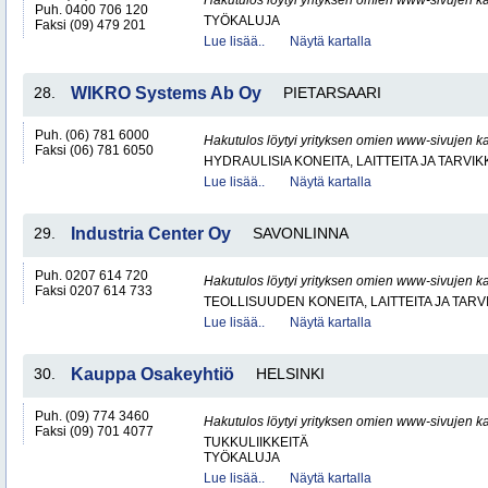
Hakutulos löytyi yrityksen omien www-sivujen ka
Puh. 0400 706 120
TYÖKALUJA
Faksi (09) 479 201
Lue lisää..
Näytä kartalla
28.
WIKRO Systems Ab Oy
PIETARSAARI
Puh. (06) 781 6000
Hakutulos löytyi yrityksen omien www-sivujen ka
Faksi (06) 781 6050
HYDRAULISIA KONEITA, LAITTEITA JA TARVIK
Lue lisää..
Näytä kartalla
29.
Industria Center Oy
SAVONLINNA
Puh. 0207 614 720
Hakutulos löytyi yrityksen omien www-sivujen ka
Faksi 0207 614 733
TEOLLISUUDEN KONEITA, LAITTEITA JA TARV
Lue lisää..
Näytä kartalla
30.
Kauppa Osakeyhtiö
HELSINKI
Puh. (09) 774 3460
Hakutulos löytyi yrityksen omien www-sivujen ka
Faksi (09) 701 4077
TUKKULIIKKEITÄ
TYÖKALUJA
Lue lisää..
Näytä kartalla