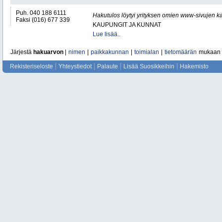
Puh. 040 188 6111
Hakutulos löytyi yrityksen omien www-sivujen ka
Faksi (016) 677 339
KAUPUNGIT JA KUNNAT
Lue lisää..
Järjestä
hakuarvon
|
nimen
|
paikkakunnan
|
toimialan
|
tietomäärän
mukaan
Rekisteriseloste
Yhteystiedot
Palaute
Lisää Suosikkeihin
Hakemisto