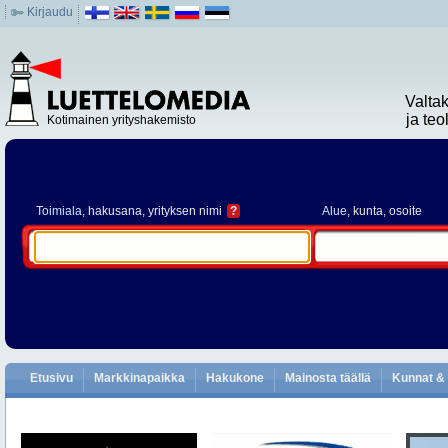
Kirjaudu
Valta
ja te
Kotimainen yrityshakemisto
Toimiala
, hakusana, yrityksen nimi
?
Alue
, kunta, osoite
Etusivu
Markkinapaikka
Hakukone
Mainosta täällä
Kunnat & 