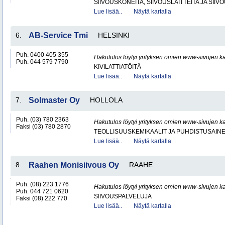
SIIVOUSKONEITA, SIIVOUSLAITTEITA JA SIIV
Lue lisää..
Näytä kartalla
6.
AB-Service Tmi
HELSINKI
Puh. 0400 405 355
Hakutulos löytyi yrityksen omien www-sivujen ka
Puh. 044 579 7790
KIVILATTIATÖITÄ
Lue lisää..
Näytä kartalla
7.
Solmaster Oy
HOLLOLA
Puh. (03) 780 2363
Hakutulos löytyi yrityksen omien www-sivujen ka
Faksi (03) 780 2870
TEOLLISUUSKEMIKAALIT JA PUHDISTUSAIN
Lue lisää..
Näytä kartalla
8.
Raahen Monisiivous Oy
RAAHE
Puh. (08) 223 1776
Hakutulos löytyi yrityksen omien www-sivujen ka
Puh. 044 721 0620
SIIVOUSPALVELUJA
Faksi (08) 222 770
Lue lisää..
Näytä kartalla