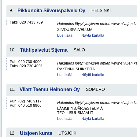
9.
Pikkunoita Siivouspalvelu Oy
HELSINKI
Faksi 020 7433 789
Hakutulos löytyi yrityksen omien www-sivujen ka
SIIVOUSPALVELUJA
Lue lisää..
Näytä kartalla
10.
Tähtipalvelut Stjerna
SALO
Puh. 020 730 4000
Hakutulos löytyi yrityksen omien www-sivujen ka
Faksi 020 730 4001
RAKENNUSLIIKKEITÄ
Lue lisää..
Näytä kartalla
11.
Vilart Teemu Heinonen Oy
SOMERO
Puh. (02) 748 9117
Hakutulos löytyi yrityksen omien www-sivujen ka
Puh. 040 510 8906
LÄMMITYSJÄRJESTELMIÄ
TEOLLISUUSMAALIT
Lue lisää..
Näytä kartalla
12.
Utsjoen kunta
UTSJOKI