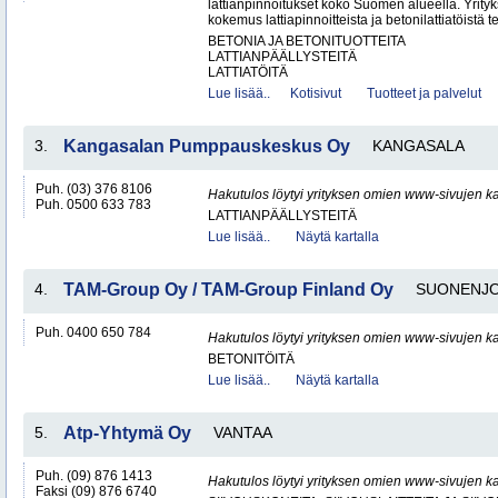
lattianpinnoitukset koko Suomen alueella. Yrityk
kokemus lattiapinnoitteista ja betonilattiatöistä te
BETONIA JA BETONITUOTTEITA
LATTIANPÄÄLLYSTEITÄ
LATTIATÖITÄ
Lue lisää..
Kotisivut
Tuotteet ja palvelut
3.
Kangasalan Pumppauskeskus Oy
KANGASALA
Puh. (03) 376 8106
Hakutulos löytyi yrityksen omien www-sivujen ka
Puh. 0500 633 783
LATTIANPÄÄLLYSTEITÄ
Lue lisää..
Näytä kartalla
4.
TAM-Group Oy / TAM-Group Finland Oy
SUONENJO
Puh. 0400 650 784
Hakutulos löytyi yrityksen omien www-sivujen ka
BETONITÖITÄ
Lue lisää..
Näytä kartalla
5.
Atp-Yhtymä Oy
VANTAA
Puh. (09) 876 1413
Hakutulos löytyi yrityksen omien www-sivujen ka
Faksi (09) 876 6740