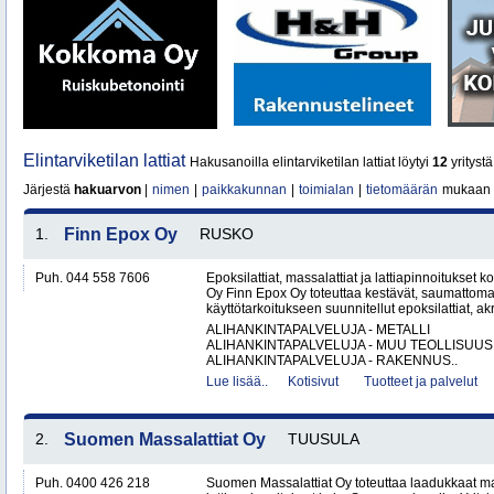
Elintarviketilan lattiat
Hakusanoilla elintarviketilan lattiat löytyi
12
yritystä
Järjestä
hakuarvon
|
nimen
|
paikkakunnan
|
toimialan
|
tietomäärän
mukaan
1.
Finn Epox Oy
RUSKO
Puh. 044 558 7606
Epoksilattiat, massalattiat ja lattiapinnoitukse
Oy Finn Epox Oy toteuttaa kestävät, saumattoma
käyttötarkoitukseen suunnitellut epoksilattiat, akryy
ALIHANKINTAPALVELUJA - METALLI
ALIHANKINTAPALVELUJA - MUU TEOLLISUUS
ALIHANKINTAPALVELUJA - RAKENNUS..
Lue lisää..
Kotisivut
Tuotteet ja palvelut
2.
Suomen Massalattiat Oy
TUUSULA
Puh. 0400 426 218
Suomen Massalattiat Oy toteuttaa laadukkaat mas