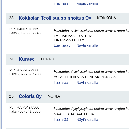
Lue lisää..
Näytä kartalla
23.
Kokkolan Teollisuuspinnoitus Oy
KOKKOLA
Puh. 0400 516 335
Hakutulos löytyi yrityksen omien www-sivujen ka
Faksi (06) 831 7248
LATTIANPÄÄLLYSTEITÄ
PINTAKÄSITTELYÄ
Lue lisää..
Näytä kartalla
24.
Kuntec
TURKU
Puh. (02) 262 4660
Hakutulos löytyi yrityksen omien www-sivujen ka
Faksi (02) 262 4900
ASFALTTITÖITÄ JA TIENRAKENNUSTA
Lue lisää..
Näytä kartalla
25.
Coloria Oy
NOKIA
Puh. (03) 342 8500
Hakutulos löytyi yrityksen omien www-sivujen ka
Faksi (03) 342 8588
MAALEJA JA TAPETTEJA
Lue lisää..
Näytä kartalla