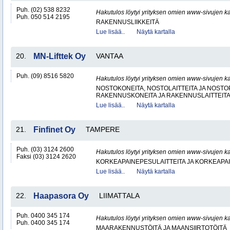
Puh. (02) 538 8232
Hakutulos löytyi yrityksen omien www-sivujen ka
Puh. 050 514 2195
RAKENNUSLIIKKEITÄ
Lue lisää..
Näytä kartalla
20.
MN-Lifttek Oy
VANTAA
Puh. (09) 8516 5820
Hakutulos löytyi yrityksen omien www-sivujen ka
NOSTOKONEITA, NOSTOLAITTEITA JA NOST
RAKENNUSKONEITA JA RAKENNUSLAITTEIT
Lue lisää..
Näytä kartalla
21.
Finfinet Oy
TAMPERE
Puh. (03) 3124 2600
Hakutulos löytyi yrityksen omien www-sivujen ka
Faksi (03) 3124 2620
KORKEAPAINEPESULAITTEITA JA KORKEAPA
Lue lisää..
Näytä kartalla
22.
Haapasora Oy
LIIMATTALA
Puh. 0400 345 174
Hakutulos löytyi yrityksen omien www-sivujen ka
Puh. 0400 345 174
MAARAKENNUSTÖITÄ JA MAANSIIRTOTÖITÄ