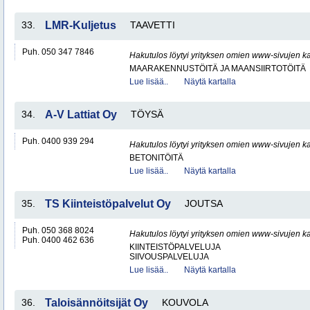
33.
LMR-Kuljetus
TAAVETTI
Puh. 050 347 7846
Hakutulos löytyi yrityksen omien www-sivujen ka
MAARAKENNUSTÖITÄ JA MAANSIIRTOTÖITÄ
Lue lisää..
Näytä kartalla
34.
A-V Lattiat Oy
TÖYSÄ
Puh. 0400 939 294
Hakutulos löytyi yrityksen omien www-sivujen ka
BETONITÖITÄ
Lue lisää..
Näytä kartalla
35.
TS Kiinteistöpalvelut Oy
JOUTSA
Puh. 050 368 8024
Hakutulos löytyi yrityksen omien www-sivujen ka
Puh. 0400 462 636
KIINTEISTÖPALVELUJA
SIIVOUSPALVELUJA
Lue lisää..
Näytä kartalla
36.
Taloisännöitsijät Oy
KOUVOLA