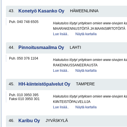
43.
Konetyö Kasanko Oy
HÄMEENLINNA
Puh. 040 748 6505
Hakutulos löytyi yrityksen omien www-sivujen ka
MAARAKENNUSTÖITÄ JA MAANSIIRTOTÖITÄ
Lue lisää..
Näytä kartalla
44.
Pinnoitusmaailma Oy
LAHTI
Puh. 050 376 1104
Hakutulos löytyi yrityksen omien www-sivujen ka
RAKENNUSSANEERAUSTA
Lue lisää..
Näytä kartalla
45.
HH-kiinteistöpalvelut Oy
TAMPERE
Puh. 010 3950 395
Hakutulos löytyi yrityksen omien www-sivujen ka
Faksi 010 3950 301
KIINTEISTÖPALVELUJA
Lue lisää..
Näytä kartalla
46.
Karibu Oy
JYVÄSKYLÄ