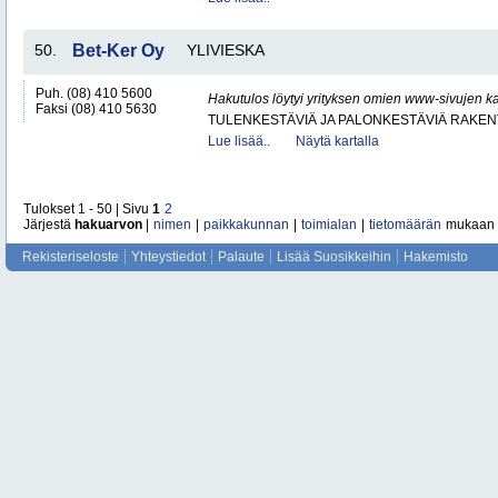
50.
Bet-Ker Oy
YLIVIESKA
Puh. (08) 410 5600
Hakutulos löytyi yrityksen omien www-sivujen ka
Faksi (08) 410 5630
TULENKESTÄVIÄ JA PALONKESTÄVIÄ RAKEN
Lue lisää..
Näytä kartalla
Tulokset 1 - 50 | Sivu
1
2
Järjestä
hakuarvon
|
nimen
|
paikkakunnan
|
toimialan
|
tietomäärän
mukaan
Rekisteriseloste
Yhteystiedot
Palaute
Lisää Suosikkeihin
Hakemisto