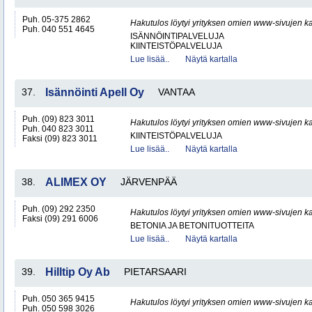
Puh. 05-375 2862
Hakutulos löytyi yrityksen omien www-sivujen ka
Puh. 040 551 4645
ISÄNNÖINTIPALVELUJA
KIINTEISTÖPALVELUJA
Lue lisää..
Näytä kartalla
37.
Isännöinti Apell Oy
VANTAA
Puh. (09) 823 3011
Hakutulos löytyi yrityksen omien www-sivujen ka
Puh. 040 823 3011
KIINTEISTÖPALVELUJA
Faksi (09) 823 3011
Lue lisää..
Näytä kartalla
38.
ALIMEX OY
JÄRVENPÄÄ
Puh. (09) 292 2350
Hakutulos löytyi yrityksen omien www-sivujen ka
Faksi (09) 291 6006
BETONIA JA BETONITUOTTEITA
Lue lisää..
Näytä kartalla
39.
Hilltip Oy Ab
PIETARSAARI
Puh. 050 365 9415
Hakutulos löytyi yrityksen omien www-sivujen ka
Puh. 050 598 3026