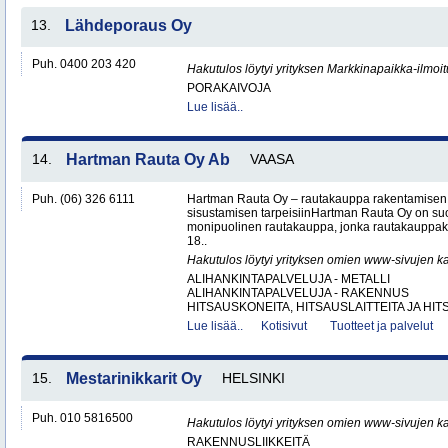
13.
Lähdeporaus Oy
Puh. 0400 203 420
Hakutulos löytyi yrityksen Markkinapaikka-ilmoi
PORAKAIVOJA
Lue lisää..
14.
Hartman Rauta Oy Ab
VAASA
Puh. (06) 326 6111
Hartman Rauta Oy – rautakauppa rakentamisen, 
sisustamisen tarpeisiinHartman Rauta Oy on su
monipuolinen rautakauppa, jonka rautakauppak
18..
Hakutulos löytyi yrityksen omien www-sivujen ka
ALIHANKINTAPALVELUJA - METALLI
ALIHANKINTAPALVELUJA - RAKENNUS
HITSAUSKONEITA, HITSAUSLAITTEITA JA HIT
Lue lisää..
Kotisivut
Tuotteet ja palvelut
15.
Mestarinikkarit Oy
HELSINKI
Puh. 010 5816500
Hakutulos löytyi yrityksen omien www-sivujen ka
RAKENNUSLIIKKEITÄ