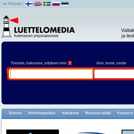
Kirjaudu
Valta
ja te
Kotimainen yrityshakemisto
Toimiala
, hakusana, yrityksen nimi
?
Alue
, kunta, osoite
Etusivu
Markkinapaikka
Hakukone
Mainosta täällä
Kunnat & 