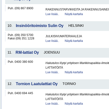
Puh. (09) 867 8900
RAKENNUSTARVIKKEITA JA RAKENNUSAINEI
Lue lisää..
Näytä kartalla
10.
Insinööritoimisto Sulin Oy
HELSINKI
Puh. (09) 350 5700
JULKISIVUMATERIAALEJA
Faksi (09) 351 1228
Lue lisää..
Näytä kartalla
11.
RM-lattiat Oy
JOENSUU
Puh. 0400 380 600
Hakutulos löytyi yrityksen Markkinapaikka-ilmoi
LATTIATÖITÄ
Lue lisää..
Näytä kartalla
12.
Tornion Laatulattiat Oy
TORNIO
Puh. 0400 694 445
Hakutulos löytyi yrityksen Markkinapaikka-ilmoi
LATTIATÖITÄ
Lue lisää..
Näytä kartalla