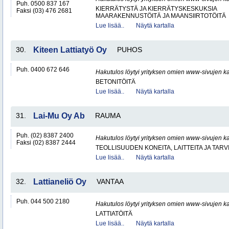
Puh. 0500 837 167
KIERRÄTYSTÄ JA KIERRÄTYSKESKUKSIA
Faksi (03) 476 2681
MAARAKENNUSTÖITÄ JA MAANSIIRTOTÖITÄ
Lue lisää..
Näytä kartalla
30.
Kiteen Lattiatyö Oy
PUHOS
Puh. 0400 672 646
Hakutulos löytyi yrityksen omien www-sivujen ka
BETONITÖITÄ
Lue lisää..
Näytä kartalla
31.
Lai-Mu Oy Ab
RAUMA
Puh. (02) 8387 2400
Hakutulos löytyi yrityksen omien www-sivujen ka
Faksi (02) 8387 2444
TEOLLISUUDEN KONEITA, LAITTEITA JA TARV
Lue lisää..
Näytä kartalla
32.
Lattianeliö Oy
VANTAA
Puh. 044 500 2180
Hakutulos löytyi yrityksen omien www-sivujen ka
LATTIATÖITÄ
Lue lisää..
Näytä kartalla