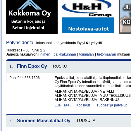
Pölynsidonta
Hakusanalla pölynsidonta löytyi
61
yritystä.
Tulokset 1 - 50 | Sivu
1
2
Järjestä
hakuarvon
|
nimen
|
paikkakunnan
|
toimialan
|
tietomäärän
mukaan
1.
Finn Epox Oy
RUSKO
Puh. 044 558 7606
Epoksilattiat, massalattiat ja lattiapinnoitukse
Oy Finn Epox Oy toteuttaa kestävät, saumattoma
käyttötarkoitukseen suunnitellut epoksilattiat, akryy
ALIHANKINTAPALVELUJA - METALLI
ALIHANKINTAPALVELUJA - MUU TEOLLISUUS
ALIHANKINTAPALVELUJA - RAKENNUS..
Lue lisää..
Kotisivut
Tuotteet ja palvelut
2.
Suomen Massalattiat Oy
TUUSULA