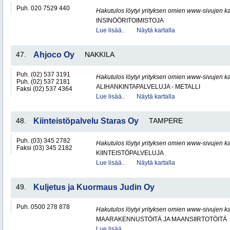
Puh. 020 7529 440
Hakutulos löytyi yrityksen omien www-sivujen ka
INSINÖÖRITOIMISTOJA
Lue lisää..
Näytä kartalla
47.
Ahjoco Oy
NAKKILA
Puh. (02) 537 3191
Hakutulos löytyi yrityksen omien www-sivujen ka
Puh. (02) 537 2181
ALIHANKINTAPALVELUJA - METALLI
Faksi (02) 537 4364
Lue lisää..
Näytä kartalla
48.
Kiinteistöpalvelu Staras Oy
TAMPERE
Puh. (03) 345 2782
Hakutulos löytyi yrityksen omien www-sivujen ka
Faksi (03) 345 2182
KIINTEISTÖPALVELUJA
Lue lisää..
Näytä kartalla
49.
Kuljetus ja Kuormaus Judin Oy
Puh. 0500 278 878
Hakutulos löytyi yrityksen omien www-sivujen ka
MAARAKENNUSTÖITÄ JA MAANSIIRTOTÖITÄ
Lue lisää..