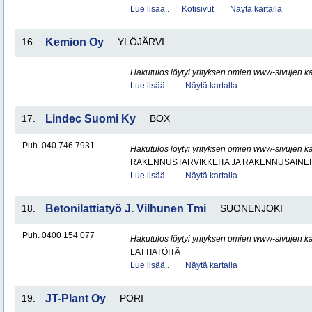
Lue lisää..
Kotisivut
Näytä kartalla
16.
Kemion Oy
YLÖJÄRVI
Hakutulos löytyi yrityksen omien www-sivujen ka
Lue lisää..
Näytä kartalla
17.
Lindec Suomi Ky
BOX
Puh. 040 746 7931
Hakutulos löytyi yrityksen omien www-sivujen ka
RAKENNUSTARVIKKEITA JA RAKENNUSAINEI
Lue lisää..
Näytä kartalla
18.
Betonilattiatyö J. Vilhunen Tmi
SUONENJOKI
Puh. 0400 154 077
Hakutulos löytyi yrityksen omien www-sivujen ka
LATTIATÖITÄ
Lue lisää..
Näytä kartalla
19.
JT-Plant Oy
PORI