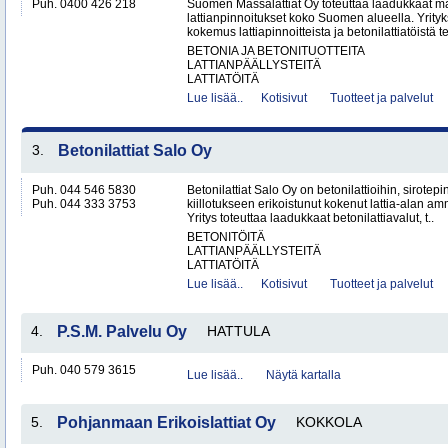
Puh. 0400 426 218
Suomen Massalattiat Oy toteuttaa laadukkaat mas
lattianpinnoitukset koko Suomen alueella. Yrityk
kokemus lattiapinnoitteista ja betonilattiatöistä te
BETONIA JA BETONITUOTTEITA
LATTIANPÄÄLLYSTEITÄ
LATTIATÖITÄ
Lue lisää..
Kotisivut
Tuotteet ja palvelut
3.
Betonilattiat Salo Oy
Puh. 044 546 5830
Betonilattiat Salo Oy on betonilattioihin, sirotepin
Puh. 044 333 3753
kiillotukseen erikoistunut kokenut lattia-alan a
Yritys toteuttaa laadukkaat betonilattiavalut, t..
BETONITÖITÄ
LATTIANPÄÄLLYSTEITÄ
LATTIATÖITÄ
Lue lisää..
Kotisivut
Tuotteet ja palvelut
4.
P.S.M. Palvelu Oy
HATTULA
Puh. 040 579 3615
Lue lisää..
Näytä kartalla
5.
Pohjanmaan Erikoislattiat Oy
KOKKOLA