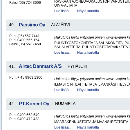
RASKAAN AJONEUVOKALUSTON VARUSTEITA 
Faksi (06) 724 3606
UIMA-ALTAITA
Lue lisää..
Näytä kartalla
40.
Passimo Oy
ALAJÄRVI
Puh. (06) 557 7441
Hakutulos löytyi yrityksen omien www-sivujen ka
Puh. 0400 565 154
PUUNTYÖSTÖKONEITA JA SAHAKONEITA, PU
Faksi (06) 557 7450
SAHALAITTEITA, PUUNTYÖSTÖTARVIKKEITA 
Lue lisää..
Näytä kartalla
41.
Airtec Danmark A/S
PYHÄJOKI
Puh. + 45 9963 1300
Hakutulos löytyi yrityksen omien www-sivujen ka
ILMASTOINTILAITTEITA JA ILMANKÄSITTELYLA
Lue lisää..
Näytä kartalla
42.
PT-Koneet Oy
NUMMELA
Puh. 0400 568 549
Hakutulos löytyi yrityksen omien www-sivujen ka
Puh. 0400 472 438
MAARAKENNUSTÖITÄ JA MAANSIIRTOTÖITÄ
Lue lisää..
Näytä kartalla