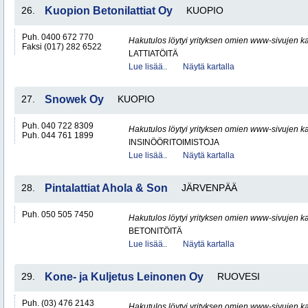
26.
Kuopion Betonilattiat Oy
KUOPIO
Puh. 0400 672 770
Hakutulos löytyi yrityksen omien www-sivujen ka
Faksi (017) 282 6522
LATTIATÖITÄ
Lue lisää..
Näytä kartalla
27.
Snowek Oy
KUOPIO
Puh. 040 722 8309
Hakutulos löytyi yrityksen omien www-sivujen ka
Puh. 044 761 1899
INSINÖÖRITOIMISTOJA
Lue lisää..
Näytä kartalla
28.
Pintalattiat Ahola & Son
JÄRVENPÄÄ
Puh. 050 505 7450
Hakutulos löytyi yrityksen omien www-sivujen ka
BETONITÖITÄ
Lue lisää..
Näytä kartalla
29.
Kone- ja Kuljetus Leinonen Oy
RUOVESI
Puh. (03) 476 2143
Hakutulos löytyi yrityksen omien www-sivujen ka