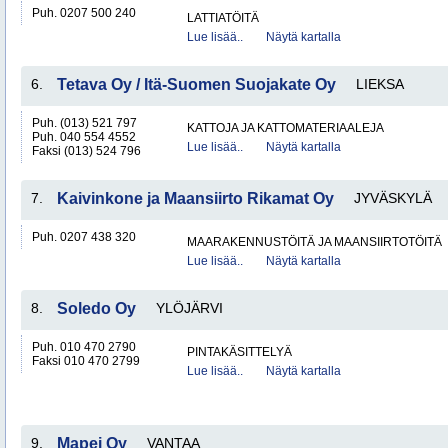
Puh. 0207 500 240
LATTIATÖITÄ
Lue lisää..
Näytä kartalla
6.
Tetava Oy / Itä-Suomen Suojakate Oy
LIEKSA
Puh. (013) 521 797
KATTOJA JA KATTOMATERIAALEJA
Puh. 040 554 4552
Lue lisää..
Näytä kartalla
Faksi (013) 524 796
7.
Kaivinkone ja Maansiirto Rikamat Oy
JYVÄSKYLÄ
Puh. 0207 438 320
MAARAKENNUSTÖITÄ JA MAANSIIRTOTÖITÄ
Lue lisää..
Näytä kartalla
8.
Soledo Oy
YLÖJÄRVI
Puh. 010 470 2790
PINTAKÄSITTELYÄ
Faksi 010 470 2799
Lue lisää..
Näytä kartalla
9.
Mapei Oy
VANTAA