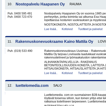
10.
Nostopalvelu Haapanen Oy
RAUMA
Puh. 0400 595 491
Nostopalvelu Haapanen Oy on vuonna 1985 per
Puh. 0400 723 470
perheyritys, jonka toiminta sai alkunsa Esa Haa
lopettaessa nosturien vuokrauksen ja myydessä 
NOSTOKONEITA, NOSTOLAITTEITA JA NOST
Lue lisää..
Kotisivut
Tuotteet ja palvelut
11.
Rakennuskonevuokraamo Kaino Mattila Oy
LOVI
Puh. (019) 533 490
Rakennuskonevuokraus Uusimaa – Rakennusk
Mattila Oy tarjoaa Loviisasta laadukkaat vuokrak
rakennustelineet ja työmaakaluston rakentamisen
ALIHANKINTAPALVELUJA - RAKENNUS
BETONITEOLLISUUDEN KONEITA, LAITTEITA J
HITSAUSKONEITA, HITSAUSLAITTEITA JA HIT
Lue lisää..
Kotisivut
Tuotteet ja palvelut
12.
luettelomedia.com
SALO
Luettelomedia. com on suomalainen B2B-kauppap
löytävät toisensa silloin, kun toinen yritys etsii 
ratkaisua todelliseen tarpeeseen. Luettelomedia