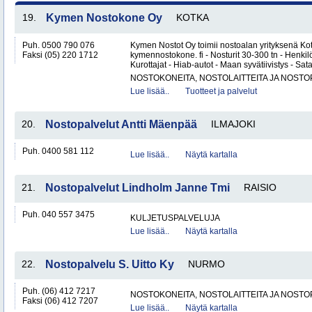
19.
Kymen Nostokone Oy
KOTKA
Puh. 0500 790 076
Kymen Nostot Oy toimii nostoalan yrityksenä Ko
Faksi (05) 220 1712
kymennostokone. fi - Nosturit 30-300 tn - Henki
Kurottajat - Hiab-autot - Maan syvätiivistys - Sa
NOSTOKONEITA, NOSTOLAITTEITA JA NOST
Lue lisää..
Tuotteet ja palvelut
20.
Nostopalvelut Antti Mäenpää
ILMAJOKI
Puh. 0400 581 112
Lue lisää..
Näytä kartalla
21.
Nostopalvelut Lindholm Janne Tmi
RAISIO
Puh. 040 557 3475
KULJETUSPALVELUJA
Lue lisää..
Näytä kartalla
22.
Nostopalvelu S. Uitto Ky
NURMO
Puh. (06) 412 7217
NOSTOKONEITA, NOSTOLAITTEITA JA NOST
Faksi (06) 412 7207
Lue lisää..
Näytä kartalla