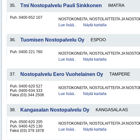
35.
Tmi Nostopalvelu Pauli Sinkkonen
IMATRA
Puh. 0400 652 107
NOSTOKONEITA, NOSTOLAITTEITA JA NOST
Lue lisää..
Näytä kartalla
36.
Tuomisen Nostopalvelu Oy
ESPOO
Puh. 0400 221 760
NOSTOKONEITA, NOSTOLAITTEITA JA NOST
Lue lisää..
Näytä kartalla
37.
Nostopalvelu Eero Vuohelainen Oy
TAMPERE
Puh. 0400 620 527
NOSTOKONEITA, NOSTOLAITTEITA JA NOST
Puh. 0400 634 333
Lue lisää..
Näytä kartalla
Faksi (03) 344 2506
38.
Kangasalan Nostopalvelu Oy
KANGASALA AS
Puh. 0500 620 205
NOSTOKONEITA, NOSTOLAITTEITA JA NOST
Puh. 0400 425 130
Lue lisää..
Näytä kartalla
Faksi (03) 379 1878