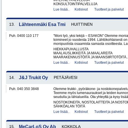
INTERNETPALVELUJA
KONSULTOINTIPALVELUJA
Lue lisää..
Kotisivut
Tuotteet ja palvelut
13.
Lähteenmäki Esa Tmi
HUITTINEN
Puh. 0400 110 177
"Moni työ, yksi tekijä – ESAKON" Olemme monialay
toimineet jo vuodesta 1994. Lähtökohtaisesti on
monipuolista osaamista samasta osoitteesta. Lat
HIEKKAPUHALLUSTA
MAALAUSLIIKKEITÄ JA MAALAREITA
MAARAKENNUSTÖITÄ JA MAANSIIRTOTÖITÄ..
Lue lisää..
Kotisivut
Tuotteet ja palvelut
14.
J&J Trukit Oy
PETÄJÄVESI
Puh. 040 350 3848
Olemme trukki-, pyöräkone- ja nostokonepalveluih
Teemme myös lumenauraukset ja teiden kunnoss
seudulla ja lähialueilla. Ota yhteyttä ja kysy lisää
NOSTOKONEITA, NOSTOLAITTEITA JA NOST
SÄHKÖALAN TÖITÄ
Lue lisää..
Kotisivut
Tuotteet ja palvelut
15.
MeCarLoS Oy Ab
KOKKOLA