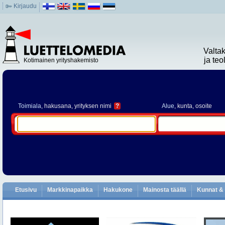
Kirjaudu
Valta
ja te
Kotimainen yrityshakemisto
Toimiala
, hakusana, yrityksen nimi
?
Alue
, kunta, osoite
Etusivu
Markkinapaikka
Hakukone
Mainosta täällä
Kunnat & 