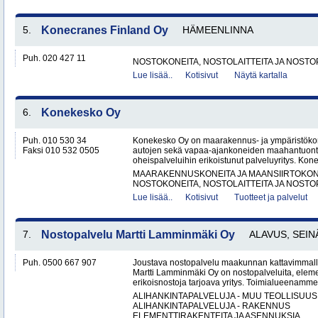
5.
Konecranes Finland Oy
HÄMEENLINNA
Puh. 020 427 11
NOSTOKONEITA, NOSTOLAITTEITA JA NOST
Lue lisää..
Kotisivut
Näytä kartalla
6.
Konekesko Oy
Puh. 010 530 34
Konekesko Oy on maarakennus- ja ympäristökone
Faksi 010 532 0505
autojen sekä vapaa-ajankoneiden maahantuontii
oheispalveluihin erikoistunut palveluyritys. Kon
MAARAKENNUSKONEITA JA MAANSIIRTOKONE
NOSTOKONEITA, NOSTOLAITTEITA JA NOST
Lue lisää..
Kotisivut
Tuotteet ja palvelut
7.
Nostopalvelu Martti Lamminmäki Oy
ALAVUS, SEIN
Puh. 0500 667 907
Joustava nostopalvelu maakunnan kattavimmalla 
Martti Lamminmäki Oy on nostopalveluita, eleme
erikoisnostoja tarjoava yritys. Toimialueenamme
ALIHANKINTAPALVELUJA - MUU TEOLLISUUS
ALIHANKINTAPALVELUJA - RAKENNUS
ELEMENTTIRAKENTEITA JA ASENNUKSIA..