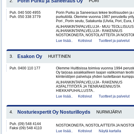
2.
Porin Purku ja Saneeraus Oy
PORI
Puh. 040 500 4955
Porin Purku ja Saneeraus tekee teollisuuden ja
Puh. 050 338 3779
purkutöitä. Olemme vuonna 1987 perustettu yri
Pori , Porin seutu, Satakunta (Ulvila, Pori, Eur
ALIHANKINTAPALVELUJA - MUU TEOLLISUUS
ALIHANKINTAPALVELUJA - RAKENNUS
NOSTOKONEITA, NOSTOLAITTEITA JA NOSTO
Lue lisää..
Kotisivut
Tuotteet ja palvelut
3.
Esakon Oy
HUITTINEN
Puh. 0400 110 177
Olemme Huittisissa toimiva vuonna 1994 peruste
Oy tarjoaa asiakkailleen laajan valikoiman teol
kiinteistöjen palveluja yhden luotettavan kumppa
ALIHANKINTAPALVELUJA - RAKENNUS
ASFALTTITÖITÄ JA TIENRAKENNUSTA
HIEKKAPUHALLUSTA..
Lue lisää..
Kotisivut
Tuotteet ja palvelut
4.
Nosturiexpertit Oy Nosturilloyds
NURMIJÄRVI
Puh. (09) 548 4144
NOSTOKONEITA, NOSTOLAITTEITA JA NOST
Faksi (09) 548 4110
Lue lisää..
Kotisivut
Näytä kartalla