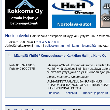
Nostopalvelut
Hakusanalla nostopalvelut löytyi
415
yritystä. Haun tarkent
Tulokset 1 - 50 | Sivu
1
2
3
4
5
6
7
8
9
Järjestä
hakuarvon
|
nimen
|
paikkakunnan
|
toimialan
|
tietomäärän
mukaan
1.
Mäenpää-Yhtiöt / Konevuokraamo Karkkilan Halli ja Kone Oy
Puh. 010 321 0110
Mäenpää-Yhtiöt / Konevuokraamo Karkkilan Ha
Puh. 040 900 7375
vanhin yhtäjaksoisesti toimiva nostolava-autoja
vuokraava yritys, joka on yli 45 vuoden ajan pal
Lukittu hakusana
Nostopalvelut
ALIHANKINTAPALVELUJA - RAKENNUS
NOSTOKONEITA, NOSTOLAITTEITA JA NOST
RAKENNUSKALUSTOJA..
Lue lisää..
Kotisivut
Tuotteet ja palvelut