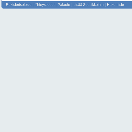
Rekisteriseloste
Yhteystiedot
Palaute
Lisää Suosikkeihin
Hakemisto