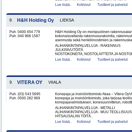
Lue lisää..
Kotisivut
Tuotteet ja palvelut
8.
H&H Holding Oy
LIEKSA
Puh. 0400 454 779
H&H Holding Oy on monipuolinen rakennusalan y
Puh. 040 968 1587
kokonaisvaltaista rakennusurakointia, rakennus
asennusta sekä henkilönostimien ja rakennuskal
ALIHANKINTAPALVELUJA - RAKENNUS
JULKISIVUTÖITÄ
NOSTOKONEITA, NOSTOLAITTEITA JA NOSTO
Lue lisää..
Kotisivut
Tuotteet ja palvelut
9.
VITERA OY
VIIALA
Puh. (03) 543 5695
Konepaja ja insinööritoimisto Akaa – Vitera OyV
Puh. 0500 282 969
konepaja ja insinööritoimisto, joka tarjoaa teolli
konepajavalmistuksen, konesuunnittelun, robotti
ALIHANKINTAPALVELUJA - METALLI
ALIHANKINTAPALVELUJA - MUU TEOLLISUUS
HITSAUSALAN TÖITÄ..
Lue lisää..
Kotisivut
Tuotteet ja palvelut