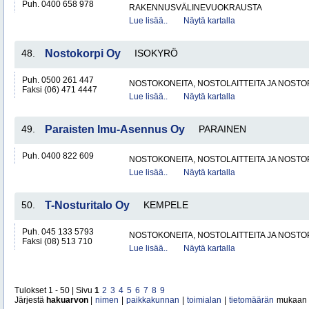
Puh. 0400 658 978
RAKENNUSVÄLINEVUOKRAUSTA
Lue lisää..
Näytä kartalla
48.
Nostokorpi Oy
ISOKYRÖ
Puh. 0500 261 447
NOSTOKONEITA, NOSTOLAITTEITA JA NOST
Faksi (06) 471 4447
Lue lisää..
Näytä kartalla
49.
Paraisten Imu-Asennus Oy
PARAINEN
Puh. 0400 822 609
NOSTOKONEITA, NOSTOLAITTEITA JA NOST
Lue lisää..
Näytä kartalla
50.
T-Nosturitalo Oy
KEMPELE
Puh. 045 133 5793
NOSTOKONEITA, NOSTOLAITTEITA JA NOST
Faksi (08) 513 710
Lue lisää..
Näytä kartalla
Tulokset 1 - 50 | Sivu
1
2
3
4
5
6
7
8
9
Järjestä
hakuarvon
|
nimen
|
paikkakunnan
|
toimialan
|
tietomäärän
mukaan