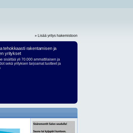
» Lisää yritys hakemistoon
ja tehokkaasti rakentamisen ja
en yritykset
 sisältää yli 70.000 ammattilaisen ja
dot sekä yrityksen tarjoamat tuotteet ja
ä