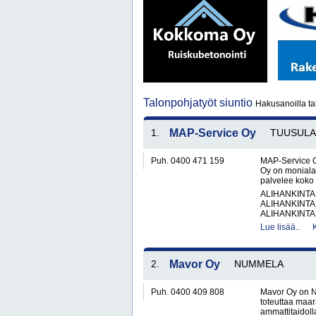
Talonpohjatyöt siuntio
Hakusanoilla tal
1.
MAP-Service Oy
TUUSULA
Puh. 0400 471 159
MAP-Service O
Oy on monialai
palvelee koko 
ALIHANKINTA
ALIHANKINTA
ALIHANKINTA
Lue lisää..
2.
Mavor Oy
NUMMELA
Puh. 0400 409 808
Mavor Oy on N
toteuttaa maar
ammattitaidol