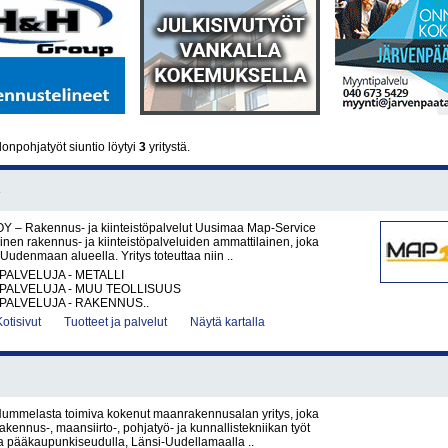
onpohjatyöt siuntio löytyi
3
yritystä.
Y – Rakennus- ja kiinteistöpalvelut Uusimaa Map-Service
nen rakennus- ja kiinteistöpalveluiden ammattilainen, joka
Uudenmaan alueella. Yritys toteuttaa niin ..
PALVELUJA - METALLI
PALVELUJA - MUU TEOLLISUUS
PALVELUJA - RAKENNUS..
Kotisivut
Tuotteet ja palvelut
Näytä kartalla
ummelasta toimiva kokenut maanrakennusalan yritys, joka
akennus-, maansiirto-, pohjatyö- ja kunnallistekniikan työt
la pääkaupunkiseudulla, Länsi-Uudellamaalla ..