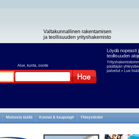
Valtakunnallinen rakentamisen
ja teollisuuden yrityshakemisto
Löydä nopeasti 
teollisuuden aloj
Yrityshakemistomme
Alue
, kunta, osoite
päättäjän yhteystie
palvelut
» Lue lisä
Hae
Mainosta täällä
Kunnat & kaupungit
Yhteystiedot