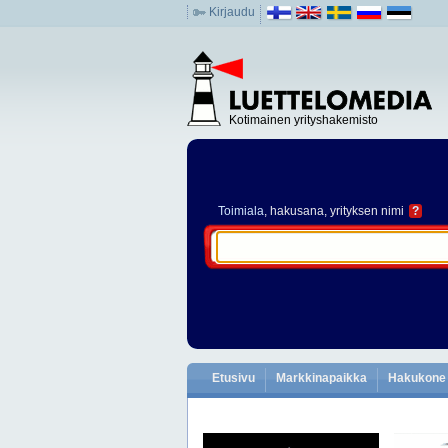
Kirjaudu
Kotimainen yrityshakemisto
Toimiala
, hakusana, yrityksen nimi
?
Etusivu
Markkinapaikka
Hakukone