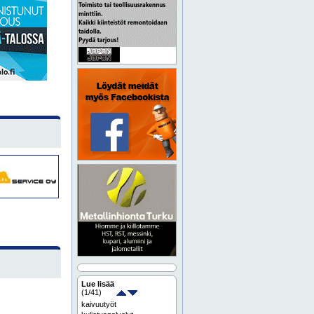
Lue lisää
(
1
/41)
kaivuutyöt