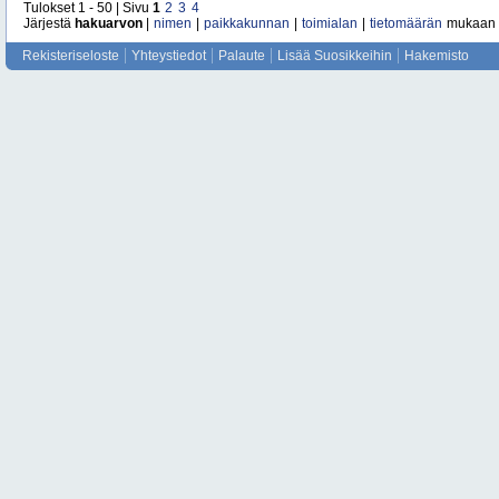
Tulokset 1 - 50 | Sivu
1
2
3
4
Järjestä
hakuarvon
|
nimen
|
paikkakunnan
|
toimialan
|
tietomäärän
mukaan
Rekisteriseloste
Yhteystiedot
Palaute
Lisää Suosikkeihin
Hakemisto