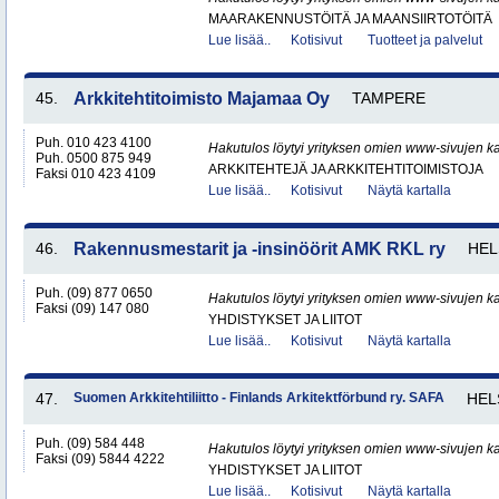
MAARAKENNUSTÖITÄ JA MAANSIIRTOTÖITÄ
Lue lisää..
Kotisivut
Tuotteet ja palvelut
45.
Arkkitehtitoimisto Majamaa Oy
TAMPERE
Puh. 010 423 4100
Hakutulos löytyi yrityksen omien www-sivujen ka
Puh. 0500 875 949
ARKKITEHTEJÄ JA ARKKITEHTITOIMISTOJA
Faksi 010 423 4109
Lue lisää..
Kotisivut
Näytä kartalla
46.
Rakennusmestarit ja -insinöörit AMK RKL ry
HEL
Puh. (09) 877 0650
Hakutulos löytyi yrityksen omien www-sivujen ka
Faksi (09) 147 080
YHDISTYKSET JA LIITOT
Lue lisää..
Kotisivut
Näytä kartalla
47.
Suomen Arkkitehtiliitto - Finlands Arkitektförbund ry. SAFA
HEL
Puh. (09) 584 448
Hakutulos löytyi yrityksen omien www-sivujen ka
Faksi (09) 5844 4222
YHDISTYKSET JA LIITOT
Lue lisää..
Kotisivut
Näytä kartalla