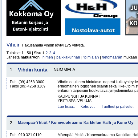
Vihdin
Hakusanalla vihdin löytyi
175
yritystä.
Tulokset 1 - 50 | Sivu
1
2
3
4
Järjestä
hakuarvon
|
nimen
|
paikkakunnan
|
toimialan
|
tietomäärän
mukaan
1.
Vihdin kunta
NUMMELA
Puh. (09) 4258 3000
Vihdin edullinen hintataso, nopeat kulkuyhteyd
Faksi (09) 4258 3169
erinomainen logistinen sijainti sekä liike-, toimist
erilaisiin tarpeisiin houkuttavat yritystoimintaa p
KAUPUNGIT JA KUNNAT
YRITYSPALVELUJA
Lue lisää..
Kotisivut
Tuotteet ja palvelut
2.
Mäenpää-Yhtiöt / Konevuokraamo Karkkilan Halli ja Kone Oy
Puh. 010 321 0110
Mäenpää-Yhtiöt / Konevuokraamo Karkkilan Hal