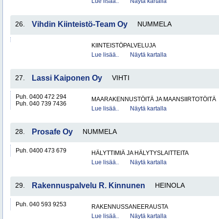
Lue lisää..
Näytä kartalla
26.
Vihdin Kiinteistö-Team Oy
NUMMELA
KIINTEISTÖPALVELUJA
Lue lisää..
Näytä kartalla
27.
Lassi Kaiponen Oy
VIHTI
Puh. 0400 472 294
MAARAKENNUSTÖITÄ JA MAANSIIRTOTÖITÄ
Puh. 040 739 7436
Lue lisää..
Näytä kartalla
28.
Prosafe Oy
NUMMELA
Puh. 0400 473 679
HÄLYTTIMIÄ JA HÄLYTYSLAITTEITA
Lue lisää..
Näytä kartalla
29.
Rakennuspalvelu R. Kinnunen
HEINOLA
Puh. 040 593 9253
RAKENNUSSANEERAUSTA
Lue lisää..
Näytä kartalla