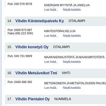
Puh. 040 576 9578
ENERGIAN MYYNTIÄ JA JAKELUA
Lue lisää..
Näytä kartalla
14.
Vihdin Kiinteistöpalvelu Ky
OTALAMPI
Puh. 0400 873 987
KIINTEISTÖPALVELUJA
Faksi (09) 223 3591
Lue lisää..
Näytä kartalla
15.
Vihdin konetyö Oy
OTALAMPI
Puh. 040 701 9809
MAARAKENNUSTÖITÄ JA MAANSIIRTOTÖITÄ
Lue lisää..
Näytä kartalla
16.
Vihdin Metsäveikot Tmi
VIHTI
Puh. 0400 488 392
METSÄKONEITA JA METSÄTALOUDEN PALVE
Lue lisää..
Näytä kartalla
17.
Vihdin Pientalot Oy
NUMMELA