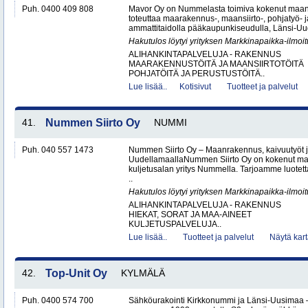
Puh. 0400 409 808
Mavor Oy on Nummelasta toimiva kokenut maanr
toteuttaa maarakennus-, maansiirto-, pohjatyö- j
ammattitaidolla pääkaupunkiseudulla, Länsi-Uud
Hakutulos löytyi yrityksen Markkinapaikka-ilmoi
ALIHANKINTAPALVELUJA - RAKENNUS
MAARAKENNUSTÖITÄ JA MAANSIIRTOTÖITÄ
POHJATÖITÄ JA PERUSTUSTÖITÄ..
Lue lisää..
Kotisivut
Tuotteet ja palvelut
41.
Nummen Siirto Oy
NUMMI
Puh. 040 557 1473
Nummen Siirto Oy – Maanrakennus, kaivuutyöt j
UudellamaallaNummen Siirto Oy on kokenut ma
kuljetusalan yritys Nummella. Tarjoamme luotett
..
Hakutulos löytyi yrityksen Markkinapaikka-ilmoi
ALIHANKINTAPALVELUJA - RAKENNUS
HIEKAT, SORAT JA MAA-AINEET
KULJETUSPALVELUJA..
Lue lisää..
Tuotteet ja palvelut
Näytä kart
42.
Top-Unit Oy
KYLMÄLÄ
Puh. 0400 574 700
Sähköurakointi Kirkkonummi ja Länsi-Uusimaa 