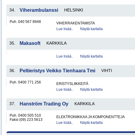
34.
Viherambulanssi
HELSINKI
Puh. 040 567 8948
VIHERRAKENTAMISTA
Lue lisää..
Näytä kartalla
35.
Makasoft
KARKKILA
Lue lisää..
Näytä kartalla
36.
Peltieristys Veikko Tienhaara Tmi
VIHTI
Puh. 0400 771 256
ERISTYSLIIKKEITÄ
Lue lisää..
Näytä kartalla
37.
Hanström Trading Oy
KARKKILA
Puh. 0400 505 510
ELEKTRONIIKKAA JA KOMPONENTTEJA
Faksi (09) 223 5613
Lue lisää..
Näytä kartalla