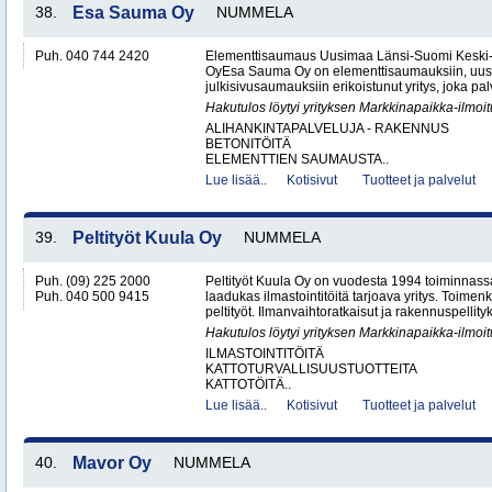
38.
Esa Sauma Oy
NUMMELA
Puh. 040 744 2420
Elementtisaumaus Uusimaa Länsi-Suomi Kesk
OyEsa Sauma Oy on elementtisaumauksiin, uus
julkisivusaumauksiin erikoistunut yritys, joka pal
Hakutulos löytyi yrityksen Markkinapaikka-ilmoi
ALIHANKINTAPALVELUJA - RAKENNUS
BETONITÖITÄ
ELEMENTTIEN SAUMAUSTA..
Lue lisää..
Kotisivut
Tuotteet ja palvelut
39.
Peltityöt Kuula Oy
NUMMELA
Puh. (09) 225 2000
Peltityöt Kuula Oy on vuodesta 1994 toiminnassa
Puh. 040 500 9415
laadukas ilmastointitöitä tarjoava yritys. Toi
peltityöt. Ilmanvaihtoratkaisut ja rakennuspellityk
Hakutulos löytyi yrityksen Markkinapaikka-ilmoi
ILMASTOINTITÖITÄ
KATTOTURVALLISUUSTUOTTEITA
KATTOTÖITÄ..
Lue lisää..
Kotisivut
Tuotteet ja palvelut
40.
Mavor Oy
NUMMELA