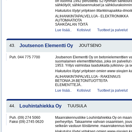
on vuonna 1992 perustettu S2-ryhmän sähköurakoi
sähkötyöt, sähköasennukset ja sähköurakoinnin yr
Hakutulos löytyi yrityksen Markkinapaikka-ilmoi
ALIHANKINTAPALVELUJA - ELEKTRONIIKKA
AUTOMAATIOTA
SÄHKÖALAN TÖITÄ
Lue lisää..
Kotisivut
Tuotteet ja palvelut
43.
Joutsenon Elementti Oy
JOUTSENO
Puh. 044 775 7700
Joutsenon Elementti Oy on betonielementtien va
suomalainen elementtitehdas, joka on palvellut
1953. Yritys valmistaa laadukkaita julkisivu- ja s
Hakutulos löytyi yrityksen omien www-sivujen ka
ALIHANKINTAPALVELUJA - RAKENNUS
BETONIA JA BETONITUOTTEITA
ELEMENTTEJÄ..
Lue lisää..
Kotisivut
Tuotteet ja palvelut
44.
Louhintahiekka Oy
TUUSULA
Puh. (09) 274 5060
Maanrakennusliike Louhintahiekka Oy on maan
Faksi (09) 2745 0620
perheyritys. Takaamme vahvan osaamisen, jous
selkeän vastuun töistämme. maanrakennus teide
Hakutulos löytyi yrityksen omien www-sivujen ka