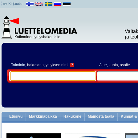
Kirjaudu
Valta
ja te
Kotimainen yrityshakemisto
Toimiala
, hakusana, yrityksen nimi
?
Alue
, kunta, osoite
Etusivu
Markkinapaikka
Hakukone
Mainosta täällä
Kunnat & 