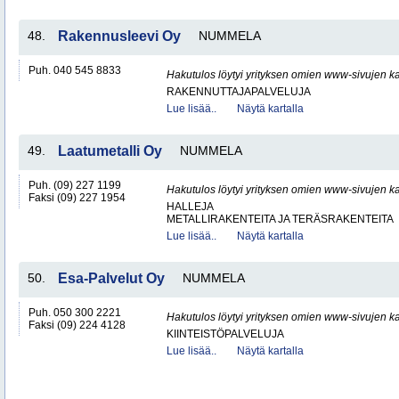
48.
Rakennusleevi Oy
NUMMELA
Puh. 040 545 8833
Hakutulos löytyi yrityksen omien www-sivujen ka
RAKENNUTTAJAPALVELUJA
Lue lisää..
Näytä kartalla
49.
Laatumetalli Oy
NUMMELA
Puh. (09) 227 1199
Hakutulos löytyi yrityksen omien www-sivujen ka
Faksi (09) 227 1954
HALLEJA
METALLIRAKENTEITA JA TERÄSRAKENTEITA
Lue lisää..
Näytä kartalla
50.
Esa-Palvelut Oy
NUMMELA
Puh. 050 300 2221
Hakutulos löytyi yrityksen omien www-sivujen ka
Faksi (09) 224 4128
KIINTEISTÖPALVELUJA
Lue lisää..
Näytä kartalla