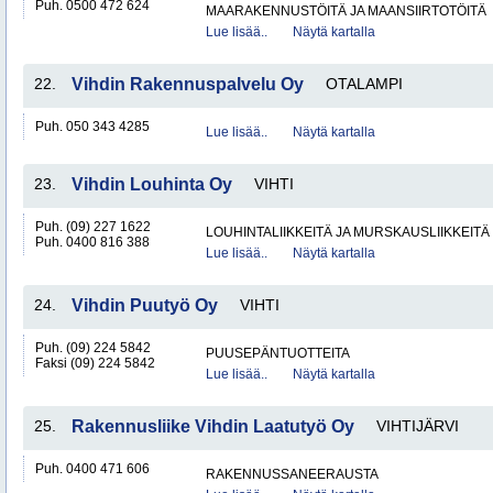
Puh. 0500 472 624
MAARAKENNUSTÖITÄ JA MAANSIIRTOTÖITÄ
Lue lisää..
Näytä kartalla
22.
Vihdin Rakennuspalvelu Oy
OTALAMPI
Puh. 050 343 4285
Lue lisää..
Näytä kartalla
23.
Vihdin Louhinta Oy
VIHTI
Puh. (09) 227 1622
LOUHINTALIIKKEITÄ JA MURSKAUSLIIKKEITÄ
Puh. 0400 816 388
Lue lisää..
Näytä kartalla
24.
Vihdin Puutyö Oy
VIHTI
Puh. (09) 224 5842
PUUSEPÄNTUOTTEITA
Faksi (09) 224 5842
Lue lisää..
Näytä kartalla
25.
Rakennusliike Vihdin Laatutyö Oy
VIHTIJÄRVI
Puh. 0400 471 606
RAKENNUSSANEERAUSTA