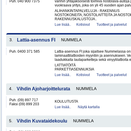
Puh. 040 900 7375
vanhin yhtäjaksoisesti toimiva nostolava-autoja 
vuokraava yritys, joka on yli 45 vuoden ajan palv
ALIHANKINTAPALVELUJA - RAKENNUS
NOSTOKONEITA, NOSTOLAITTEITA JA NOST
RAKENNUSKALUSTOJA..
Lue lisää..
Kotisivut
Tuotteet ja palvelut
3.
Lattia-asennus FI
NUMMELA
Puh. 0400 371 585
Lattia-asennus FI joka sijaitsee Nummelassa on e
laminaattilattioiden myyntiin ja asennukseen. 
laadukkaita lautaparketteja sekä vinyylilattioita ed
LATTIATÖITÄ
PARKETTIASENNUKSIA
Lue lisää..
Kotisivut
Tuotteet ja palvelut
4.
Vihdin Ajoharjoittelurata
NUMMELA
Puh. (09) 897 717
KOULUTUSTA
Faksi (09) 899 203
Lue lisää..
Näytä kartalla
5.
Vihdin Kuvataidekoulu
NUMMELA