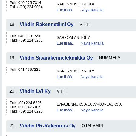
Puh. 040 575 7314
RAKENNUSLIIKKEITÄ
Faksi (09) 224 9034
Lue lisää..
Näytä kartalla
18.
Vihdin Rakennetiimi Oy
VIHTI
Puh. 0400 591 590
SÄHKÖALAN TÖITÄ
Faksi (09) 224 5281
Lue lisää..
Näytä kartalla
19.
Vihdin Sisärakennetekniikka Oy
NUMMELA
Puh. 041 4667221
RAKENNUSLIIKKEITÄ
Lue lisää..
Näytä kartalla
20.
Vihdin LVI Ky
VIHTI
Puh. (09) 224 6225
LVI-ASENNUKSIA JA LVI-KORJAUKSIA
Puh. 0500 475 015
Lue lisää..
Näytä kartalla
Faksi (09) 224 6225
21.
Vihdin PR-Rakennus Oy
OTALAMPI