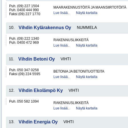
Puh. (09) 227 1504
MAARAKENNUSTÖITÄ JA MAANSIIRTOTÖITÄ
Puh. 0400 444 990
Lue lisää..
Näytä kartalla
Faksi (09) 227 1770
10.
Vihdin Kylärakennus Oy
NUMMELA
Puh. (09) 222 1340
RAKENNUSLIIKKEITÄ
Puh. 0400 472 969
Lue lisää..
Näytä kartalla
11.
Vihdin Betoni Oy
VIHTI
Puh. 050 347 0258
BETONIA JA BETONITUOTTEITA
Faksi (09) 224 5595
Lue lisää..
Näytä kartalla
12.
Vihdin Ekolämpö Ky
VIHTI
Puh. 050 582 1094
RAKENNUSLIIKKEITÄ
Lue lisää..
Näytä kartalla
13.
Vihdin Energia Oy
VIHTI