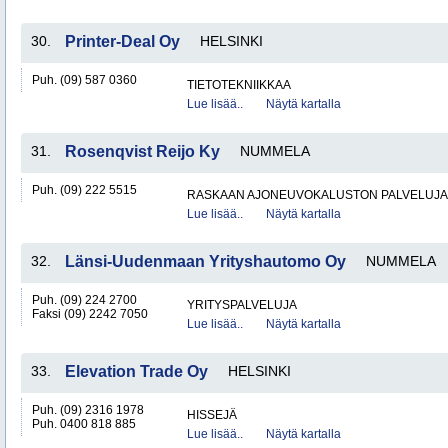
30.
Printer-Deal Oy
HELSINKI
Puh. (09) 587 0360
TIETOTEKNIIKKAA
Lue lisää..
Näytä kartalla
31.
Rosenqvist Reijo Ky
NUMMELA
Puh. (09) 222 5515
RASKAAN AJONEUVOKALUSTON PALVELUJA
Lue lisää..
Näytä kartalla
32.
Länsi-Uudenmaan Yrityshautomo Oy
NUMMELA
Puh. (09) 224 2700
YRITYSPALVELUJA
Faksi (09) 2242 7050
Lue lisää..
Näytä kartalla
33.
Elevation Trade Oy
HELSINKI
Puh. (09) 2316 1978
HISSEJÄ
Puh. 0400 818 885
Lue lisää..
Näytä kartalla