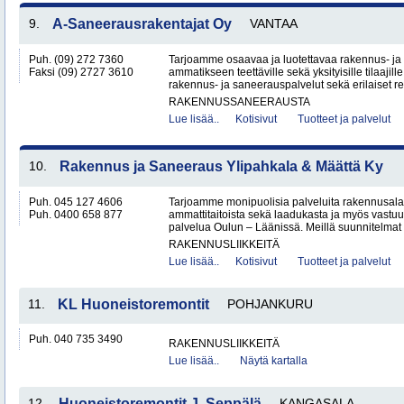
9.
A-Saneerausrakentajat Oy
VANTAA
Puh. (09) 272 7360
Tarjoamme osaavaa ja luotettavaa rakennus- ja
Faksi (09) 2727 3610
ammatikseen teettäville sekä yksityisille tilaaji
rakennus- ja saneerauspalvelut sekä erilaiset re
RAKENNUSSANEERAUSTA
Lue lisää..
Kotisivut
Tuotteet ja palvelut
10.
Rakennus ja Saneeraus Ylipahkala & Määttä Ky
Puh. 045 127 4606
Tarjoamme monipuolisia palveluita rakennusal
Puh. 0400 658 877
ammattitaitoista sekä laadukasta ja myös vastuu
palvelua Oulun – Läänissä. Meillä suunnitelmat 
RAKENNUSLIIKKEITÄ
Lue lisää..
Kotisivut
Tuotteet ja palvelut
11.
KL Huoneistoremontit
POHJANKURU
Puh. 040 735 3490
RAKENNUSLIIKKEITÄ
Lue lisää..
Näytä kartalla
12.
Huoneistoremontit J. Seppälä
KANGASALA