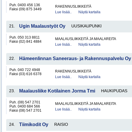
Puh. 0400 456 136
RAKENNUSLIIKKEITÄ
Faksi (09) 875 3449
Lue lisää..
Näytä kartalla
21.
Ugin Maalaustyöt Oy
UUSIKAUPUNKI
Puh. 050 313 8811
MAALAUSLIIKKEITÄ JA MAALAREITA
Faksi (02) 841 4884
Lue lisää..
Näytä kartalla
22.
Hämeenlinnan Saneeraus- ja Rakennuspalvelu Oy
Puh. 040 722 4948
RAKENNUSLIIKKEITÄ
Faksi (03) 616 6378
Lue lisää..
Näytä kartalla
23.
Maalausliike Kotilainen Jorma Tmi
HAUKIPUDAS
Puh. (08) 547 2701
MAALAUSLIIKKEITÄ JA MAALAREITA
Puh. 0400 684 566
Lue lisää..
Näytä kartalla
Faksi (08) 547 2701
24.
Tiimikodit Oy
RAISIO