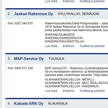
Lue lisää..
Kotisivut
Tuotteet ja palvelut
2.
Jaskari Rakennus Oy
HYLLYKALLIO, SEINÄJOKI
Puh. 0207 340 670
Rakennusurakointia Etelä-Pohjanmaalla – Jask
1978 Jaskari Rakennus Oy on Seinäjoella toimiv
jonka päätoimialoja ovat rakennusurakointi, as
RAKENNUSLIIKKEITÄ
RAKENNUSSANEERAUSTA
RAKENNUSSUUNNITTELUA..
Lue lisää..
Kotisivut
Tuotteet ja palvelut
3.
MAP-Service Oy
TUUSULA
Puh. 0400 471 159
MAP-Service OY – Rakennus- ja kiinteistöpalv
Oy on monialainen rakennus- ja kiinteistöpalvel
palvelee koko Uudenmaan alueella. Yritys toteutt
ALIHANKINTAPALVELUJA - METALLI
ALIHANKINTAPALVELUJA - MUU TEOLLISUUS
ALIHANKINTAPALVELUJA - RAKENNUS..
Lue lisää..
Kotisivut
Tuotteet ja palvelut
4.
Kaluste ARK Oy
KLAUKKALA