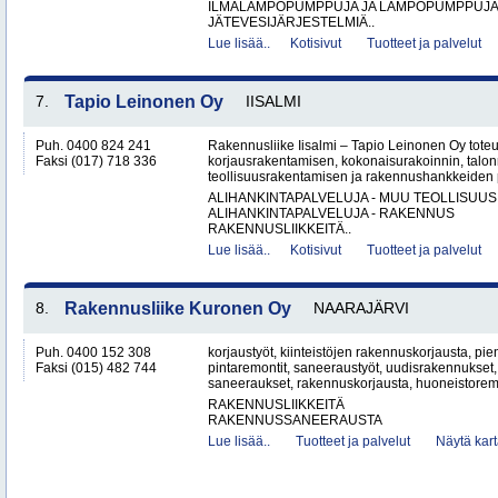
ILMALÄMPÖPUMPPUJA JA LÄMPÖPUMPPUJ
JÄTEVESIJÄRJESTELMIÄ..
Lue lisää..
Kotisivut
Tuotteet ja palvelut
7.
Tapio Leinonen Oy
IISALMI
Puh. 0400 824 241
Rakennusliike Iisalmi – Tapio Leinonen Oy tote
Faksi (017) 718 336
korjausrakentamisen, kokonaisurakoinnin, talo
teollisuusrakentamisen ja rakennushankkeiden p
ALIHANKINTAPALVELUJA - MUU TEOLLISUUS
ALIHANKINTAPALVELUJA - RAKENNUS
RAKENNUSLIIKKEITÄ..
Lue lisää..
Kotisivut
Tuotteet ja palvelut
8.
Rakennusliike Kuronen Oy
NAARAJÄRVI
Puh. 0400 152 308
korjaustyöt, kiinteistöjen rakennuskorjausta, pi
Faksi (015) 482 744
pintaremontit, saneeraustyöt, uudisrakennukset
saneeraukset, rakennuskorjausta, huoneistoremon
RAKENNUSLIIKKEITÄ
RAKENNUSSANEERAUSTA
Lue lisää..
Tuotteet ja palvelut
Näytä kart