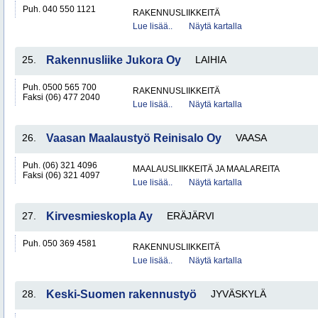
Puh. 040 550 1121
RAKENNUSLIIKKEITÄ
Lue lisää..
Näytä kartalla
25.
Rakennusliike Jukora Oy
LAIHIA
Puh. 0500 565 700
RAKENNUSLIIKKEITÄ
Faksi (06) 477 2040
Lue lisää..
Näytä kartalla
26.
Vaasan Maalaustyö Reinisalo Oy
VAASA
Puh. (06) 321 4096
MAALAUSLIIKKEITÄ JA MAALAREITA
Faksi (06) 321 4097
Lue lisää..
Näytä kartalla
27.
Kirvesmieskopla Ay
ERÄJÄRVI
Puh. 050 369 4581
RAKENNUSLIIKKEITÄ
Lue lisää..
Näytä kartalla
28.
Keski-Suomen rakennustyö
JYVÄSKYLÄ