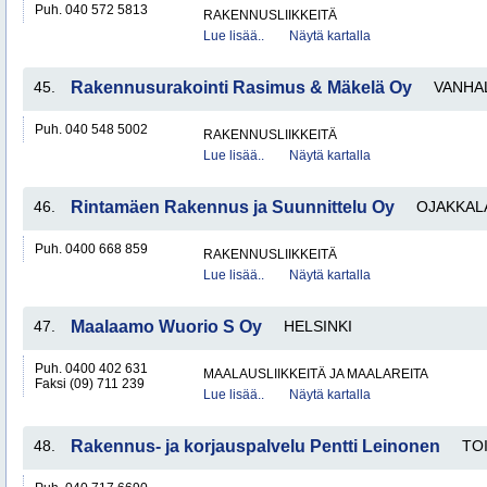
Puh. 040 572 5813
RAKENNUSLIIKKEITÄ
Lue lisää..
Näytä kartalla
45.
Rakennusurakointi Rasimus & Mäkelä Oy
VANHA
Puh. 040 548 5002
RAKENNUSLIIKKEITÄ
Lue lisää..
Näytä kartalla
46.
Rintamäen Rakennus ja Suunnittelu Oy
OJAKKAL
Puh. 0400 668 859
RAKENNUSLIIKKEITÄ
Lue lisää..
Näytä kartalla
47.
Maalaamo Wuorio S Oy
HELSINKI
Puh. 0400 402 631
MAALAUSLIIKKEITÄ JA MAALAREITA
Faksi (09) 711 239
Lue lisää..
Näytä kartalla
48.
Rakennus- ja korjauspalvelu Pentti Leinonen
TO