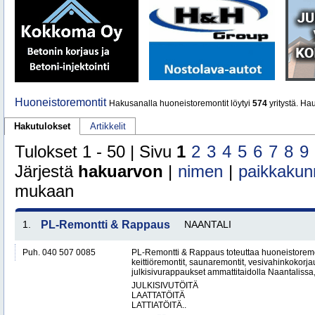
Huoneistoremontit
Hakusanalla huoneistoremontit löytyi
574
yritystä. Ha
Hakutulokset
Artikkelit
Tulokset 1 - 50 | Sivu
1
2
3
4
5
6
7
8
9
Järjestä
hakuarvon
|
nimen
|
paikkakun
mukaan
1.
PL-Remontti & Rappaus
NAANTALI
Puh. 040 507 0085
PL-Remontti & Rappaus toteuttaa huoneistoremon
keittiöremontit, saunaremontit, vesivahinkokorj
julkisivurappaukset ammattitaidolla Naantalissa
JULKISIVUTÖITÄ
LAATTATÖITÄ
LATTIATÖITÄ..