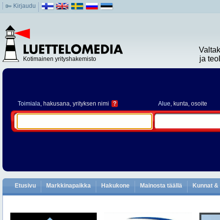
Kirjaudu
Valta
ja te
Kotimainen yrityshakemisto
Toimiala
, hakusana, yrityksen nimi
?
Alue
, kunta, osoite
Etusivu
Markkinapaikka
Hakukone
Mainosta täällä
Kunnat & 