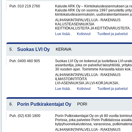
Puh. 010 219 2760
Kaluste ARK Oy – Kiintokalusteasennuksen ja r
Kaluste ARK Oy on vuonna 1997 perustettu yritys
kiintokalusteasennuksiin, uudisrakentamiseen ja
ALIHANKINTAPALVELUJA - RAKENNUS
KALUSTEASENNUKSIA
KEITTIÖKALUSTEITA JA KEITTIÖVARUSTEITA..
Lue lisää..
Kotisivut
Tuotteet ja palvelut
5.
Suokas LVI Oy
KERAVA
Puh. 0400 460 905
Suokas LVI Oy on kokenut ja luotettava LVI-urako
asiantuntija, joka on palvellut taloyhtiöitä, yrityks
30 vuoden ajan. Toimimme Keravalta käsin kok.
ALIHANKINTAPALVELUJA - RAKENNUS
ILMASTOINTITÖITÄ
LVI-ASENNUKSIA JA LVI-KORJAUKSIA..
Lue lisää..
Kotisivut
Tuotteet ja palvelut
6.
Porin Putkirakentajat Oy
PORI
Puh. (02) 630 1800
Porin Putkirakentajat Oy on yli 80 vuotta toiminut
Porissa, joka palvelee Porin Putkitalossa asiakka
kylpyhuonekalusteissa, varaosissa, putkimateria
ALIHANKINTAPALVELUJA - RAKENNUS