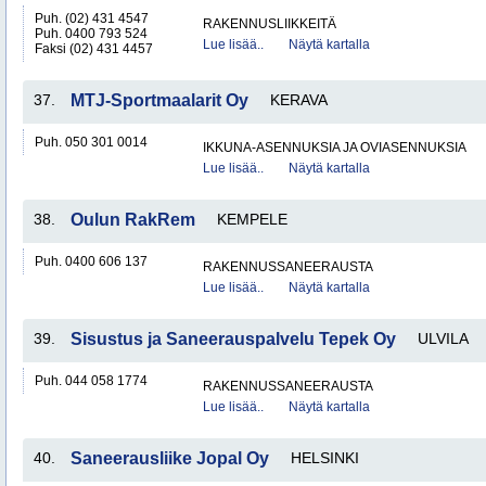
Puh. (02) 431 4547
RAKENNUSLIIKKEITÄ
Puh. 0400 793 524
Lue lisää..
Näytä kartalla
Faksi (02) 431 4457
37.
MTJ-Sportmaalarit Oy
KERAVA
Puh. 050 301 0014
IKKUNA-ASENNUKSIA JA OVIASENNUKSIA
Lue lisää..
Näytä kartalla
38.
Oulun RakRem
KEMPELE
Puh. 0400 606 137
RAKENNUSSANEERAUSTA
Lue lisää..
Näytä kartalla
39.
Sisustus ja Saneerauspalvelu Tepek Oy
ULVILA
Puh. 044 058 1774
RAKENNUSSANEERAUSTA
Lue lisää..
Näytä kartalla
40.
Saneerausliike Jopal Oy
HELSINKI