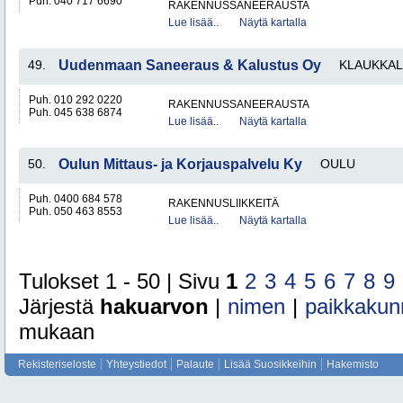
Puh. 040 717 6690
RAKENNUSSANEERAUSTA
Lue lisää..
Näytä kartalla
49.
Uudenmaan Saneeraus & Kalustus Oy
KLAUKKA
Puh. 010 292 0220
RAKENNUSSANEERAUSTA
Puh. 045 638 6874
Lue lisää..
Näytä kartalla
50.
Oulun Mittaus- ja Korjauspalvelu Ky
OULU
Puh. 0400 684 578
RAKENNUSLIIKKEITÄ
Puh. 050 463 8553
Lue lisää..
Näytä kartalla
Tulokset 1 - 50 | Sivu
1
2
3
4
5
6
7
8
9
Järjestä
hakuarvon
|
nimen
|
paikkakun
mukaan
Rekisteriseloste
Yhteystiedot
Palaute
Lisää Suosikkeihin
Hakemisto