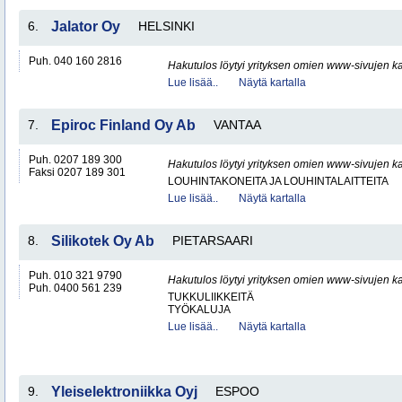
6.
Jalator Oy
HELSINKI
Puh. 040 160 2816
Hakutulos löytyi yrityksen omien www-sivujen ka
Lue lisää..
Näytä kartalla
7.
Epiroc Finland Oy Ab
VANTAA
Puh. 0207 189 300
Hakutulos löytyi yrityksen omien www-sivujen ka
Faksi 0207 189 301
LOUHINTAKONEITA JA LOUHINTALAITTEITA
Lue lisää..
Näytä kartalla
8.
Silikotek Oy Ab
PIETARSAARI
Puh. 010 321 9790
Hakutulos löytyi yrityksen omien www-sivujen ka
Puh. 0400 561 239
TUKKULIIKKEITÄ
TYÖKALUJA
Lue lisää..
Näytä kartalla
9.
Yleiselektroniikka Oyj
ESPOO