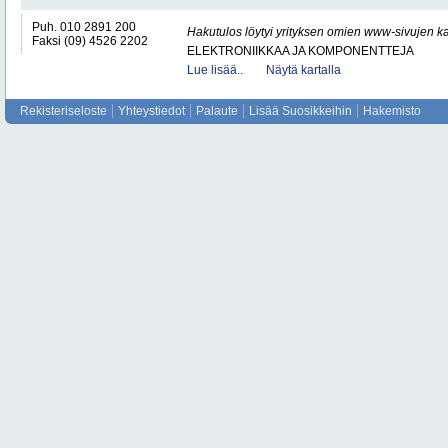
Puh. 010 2891 200
Hakutulos löytyi yrityksen omien www-sivujen ka
Faksi (09) 4526 2202
ELEKTRONIIKKAA JA KOMPONENTTEJA
Lue lisää..
Näytä kartalla
Rekisteriseloste
Yhteystiedot
Palaute
Lisää Suosikkeihin
Hakemisto