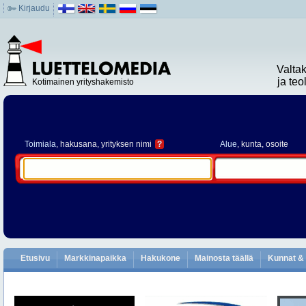
Kirjaudu
Valta
ja te
Kotimainen yrityshakemisto
Toimiala
, hakusana, yrityksen nimi
?
Alue
, kunta, osoite
Etusivu
Markkinapaikka
Hakukone
Mainosta täällä
Kunnat & 