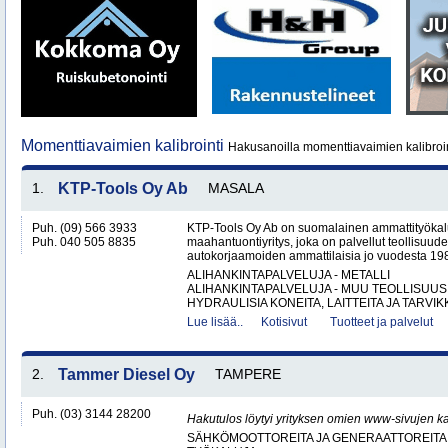
Momenttiavaimien kalibrointi
Hakusanoilla momenttiavaimien kalibroin
1.
KTP-Tools Oy Ab
MASALA
Puh. (09) 566 3933
KTP-Tools Oy Ab on suomalainen ammattityökal
Puh. 040 505 8835
maahantuontiyritys, joka on palvellut teollisuud
autokorjaamoiden ammattilaisia jo vuodesta 1987. 
ALIHANKINTAPALVELUJA - METALLI
ALIHANKINTAPALVELUJA - MUU TEOLLISUUS
HYDRAULISIA KONEITA, LAITTEITA JA TARVIKK
Lue lisää..
Kotisivut
Tuotteet ja palvelut
2.
Tammer Diesel Oy
TAMPERE
Puh. (03) 3144 28200
Hakutulos löytyi yrityksen omien www-sivujen ka
SÄHKÖMOOTTOREITA JA GENERAATTOREITA