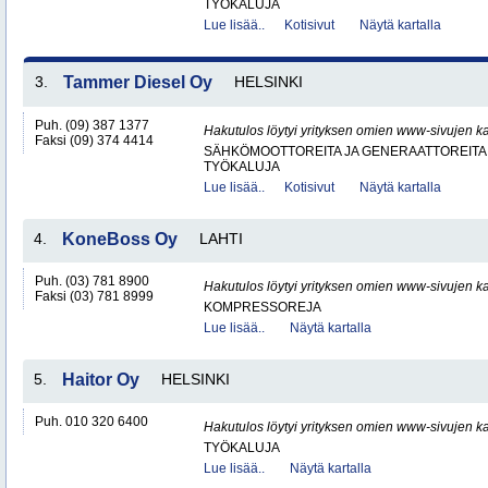
TYÖKALUJA
Lue lisää..
Kotisivut
Näytä kartalla
3.
Tammer Diesel Oy
HELSINKI
Puh. (09) 387 1377
Hakutulos löytyi yrityksen omien www-sivujen ka
Faksi (09) 374 4414
SÄHKÖMOOTTOREITA JA GENERAATTOREITA
TYÖKALUJA
Lue lisää..
Kotisivut
Näytä kartalla
4.
KoneBoss Oy
LAHTI
Puh. (03) 781 8900
Hakutulos löytyi yrityksen omien www-sivujen ka
Faksi (03) 781 8999
KOMPRESSOREJA
Lue lisää..
Näytä kartalla
5.
Haitor Oy
HELSINKI
Puh. 010 320 6400
Hakutulos löytyi yrityksen omien www-sivujen ka
TYÖKALUJA
Lue lisää..
Näytä kartalla