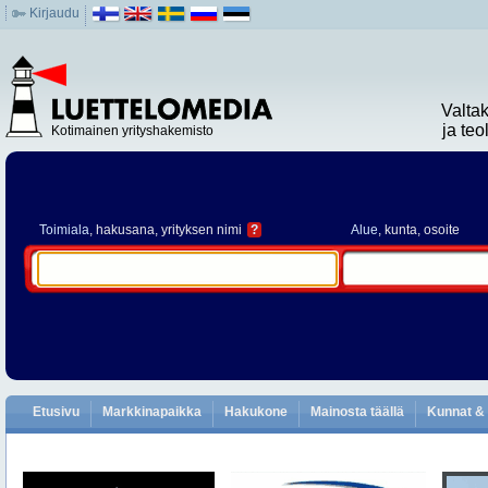
Kirjaudu
Valta
ja te
Kotimainen yrityshakemisto
Toimiala
, hakusana, yrityksen nimi
?
Alue
, kunta, osoite
Etusivu
Markkinapaikka
Hakukone
Mainosta täällä
Kunnat & 