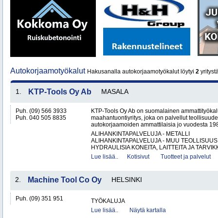
Autokorjaamotyökalut
Hakusanalla autokorjaamotyökalut löytyi
2
yrityst
1.
KTP-Tools Oy Ab
MASALA
Puh. (09) 566 3933
KTP-Tools Oy Ab on suomalainen ammattityökal
Puh. 040 505 8835
maahantuontiyritys, joka on palvellut teollisuud
autokorjaamoiden ammattilaisia jo vuodesta 1987. 
ALIHANKINTAPALVELUJA - METALLI
ALIHANKINTAPALVELUJA - MUU TEOLLISUUS
HYDRAULISIA KONEITA, LAITTEITA JA TARVIKK
Lue lisää..
Kotisivut
Tuotteet ja palvelut
2.
Machine Tool Co Oy
HELSINKI
Puh. (09) 351 951
TYÖKALUJA
Lue lisää..
Näytä kartalla