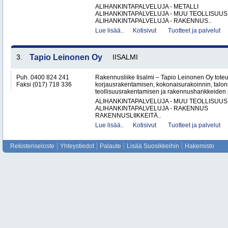
ALIHANKINTAPALVELUJA - METALLI
ALIHANKINTAPALVELUJA - MUU TEOLLISUUS
ALIHANKINTAPALVELUJA - RAKENNUS..
Lue lisää..
Kotisivut
Tuotteet ja palvelut
3.
Tapio Leinonen Oy
IISALMI
Puh. 0400 824 241
Rakennusliike Iisalmi – Tapio Leinonen Oy tote
Faksi (017) 718 336
korjausrakentamisen, kokonaisurakoinnin, talo
teollisuusrakentamisen ja rakennushankkeiden p
ALIHANKINTAPALVELUJA - MUU TEOLLISUUS
ALIHANKINTAPALVELUJA - RAKENNUS
RAKENNUSLIIKKEITÄ..
Lue lisää..
Kotisivut
Tuotteet ja palvelut
Rekisteriseloste
Yhteystiedot
Palaute
Lisää Suosikkeihin
Hakemisto