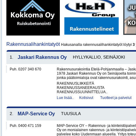
Rakennusalihankintatyöt
Hakusanalla rakennusalihankintatyöt löytyi
3
1.
Jaskari Rakennus Oy
HYLLYKALLIO, SEINÄJOKI
Puh. 0207 340 670
Rakennusurakointia Etelä-Pohjanmaalla – Jask
1978 Jaskari Rakennus Oy on Seinäjoella toimiv
jonka päätoimialoja ovat rakennusurakointi, as
RAKENNUSLIIKKEITÄ
RAKENNUSSANEERAUSTA
RAKENNUSSUUNNITTELUA..
Lue lisää..
Kotisivut
Tuotteet ja palvelut
2.
MAP-Service Oy
TUUSULA
Puh. 0400 471 159
MAP-Service OY – Rakennus- ja kiinteistöpalv
Oy on monialainen rakennus- ja kiinteistöpalvel
palvelee koko Uudenmaan alueella. Yritys toteutt