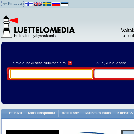
Kirjaudu
Valta
ja te
Kotimainen yrityshakemisto
Toimiala
, hakusana, yrityksen nimi
?
Alue
, kunta, osoite
Etusivu
Markkinapaikka
Hakukone
Mainosta täällä
Kunnat & 