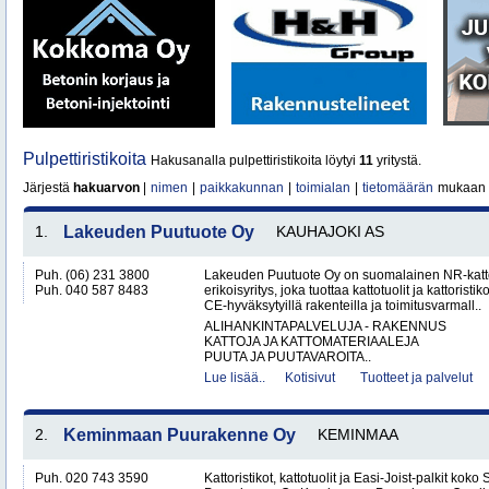
Pulpettiristikoita
Hakusanalla pulpettiristikoita löytyi
11
yritystä.
Järjestä
hakuarvon
|
nimen
|
paikkakunnan
|
toimialan
|
tietomäärän
mukaan
1.
Lakeuden Puutuote Oy
KAUHAJOKI AS
Puh. (06) 231 3800
Lakeuden Puutuote Oy on suomalainen NR-katto
Puh. 040 587 8483
erikoisyritys, joka tuottaa kattotuolit ja kattoristik
CE-hyväksytyillä rakenteilla ja toimitusvarmall..
ALIHANKINTAPALVELUJA - RAKENNUS
KATTOJA JA KATTOMATERIAALEJA
PUUTA JA PUUTAVAROITA..
Lue lisää..
Kotisivut
Tuotteet ja palvelut
2.
Keminmaan Puurakenne Oy
KEMINMAA
Puh. 020 743 3590
Kattoristikot, kattotuolit ja Easi-Joist-palkit 