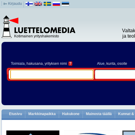
Kirjaudu
Valta
ja te
Kotimainen yrityshakemisto
Toimiala
, hakusana, yrityksen nimi
?
Alue
, kunta, osoite
Etusivu
Markkinapaikka
Hakukone
Mainosta täällä
Kunnat & 