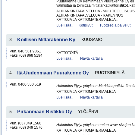
Puurakenne Oy Keminmaan Puurakenne Oy eli 
valmistaa ja toimittaa mittatarkat kattoristikot, katto
ALIHANKINTAPALVELUJA - MUU TEOLLISUUS
ALIHANKINTAPALVELUJA - RAKENNUS
KATTOJA JA KATTOMATERIAALEJA..
Lue lisää..
Kotisivut
Tuotteet ja palvelut
3.
Koillisen Mittarakenne Ky
KUUSAMO
Puh. 040 581 9861
KATTOTÖITÄ
Faksi (08) 868 5194
Lue lisää..
Näytä kartalla
4.
Itä-Uudenmaan Puurakenne Oy
RUOTSINKYLÄ
Puh. 0400 550 519
Hakutulos löytyi yrityksen Markkinapaikka-ilmoi
KATTOJA JA KATTOMATERIAALEJA
Lue lisää..
Näytä kartalla
5.
Pirkanmaan Ristikko Oy
YLÖJÄRVI
Puh. (03) 349 1560
Hakutulos löytyi yrityksen omien www-sivujen ka
Faksi (03) 349 1576
KATTOJA JA KATTOMATERIAALEJA