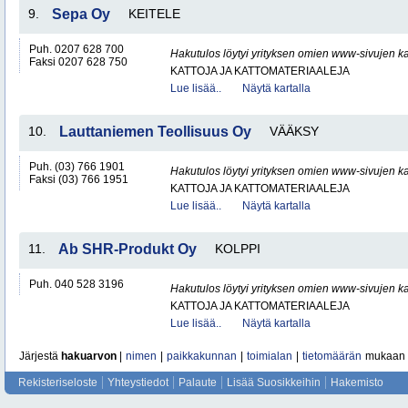
9.
Sepa Oy
KEITELE
Puh. 0207 628 700
Hakutulos löytyi yrityksen omien www-sivujen ka
Faksi 0207 628 750
KATTOJA JA KATTOMATERIAALEJA
Lue lisää..
Näytä kartalla
10.
Lauttaniemen Teollisuus Oy
VÄÄKSY
Puh. (03) 766 1901
Hakutulos löytyi yrityksen omien www-sivujen ka
Faksi (03) 766 1951
KATTOJA JA KATTOMATERIAALEJA
Lue lisää..
Näytä kartalla
11.
Ab SHR-Produkt Oy
KOLPPI
Puh. 040 528 3196
Hakutulos löytyi yrityksen omien www-sivujen ka
KATTOJA JA KATTOMATERIAALEJA
Lue lisää..
Näytä kartalla
Järjestä
hakuarvon
|
nimen
|
paikkakunnan
|
toimialan
|
tietomäärän
mukaan
Rekisteriseloste
Yhteystiedot
Palaute
Lisää Suosikkeihin
Hakemisto