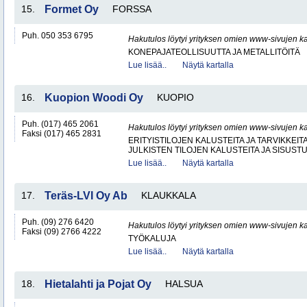
15.
Formet Oy
FORSSA
Puh. 050 353 6795
Hakutulos löytyi yrityksen omien www-sivujen ka
KONEPAJATEOLLISUUTTA JA METALLITÖITÄ
Lue lisää..
Näytä kartalla
16.
Kuopion Woodi Oy
KUOPIO
Puh. (017) 465 2061
Hakutulos löytyi yrityksen omien www-sivujen ka
Faksi (017) 465 2831
ERITYISTILOJEN KALUSTEITA JA TARVIKKEIT
JULKISTEN TILOJEN KALUSTEITA JA SISUST
Lue lisää..
Näytä kartalla
17.
Teräs-LVI Oy Ab
KLAUKKALA
Puh. (09) 276 6420
Hakutulos löytyi yrityksen omien www-sivujen ka
Faksi (09) 2766 4222
TYÖKALUJA
Lue lisää..
Näytä kartalla
18.
Hietalahti ja Pojat Oy
HALSUA