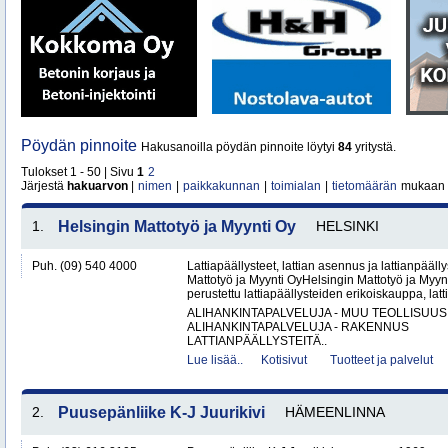
Pöydän pinnoite
Hakusanoilla pöydän pinnoite löytyi
84
yritystä.
Tulokset 1 - 50 | Sivu
1
2
Järjestä
hakuarvon
|
nimen
|
paikkakunnan
|
toimialan
|
tietomäärän
mukaan
1.
Helsingin Mattotyö ja Myynti Oy
HELSINKI
Puh. (09) 540 4000
Lattiapäällysteet, lattian asennus ja lattianpääll
Mattotyö ja Myynti OyHelsingin Mattotyö ja Myy
perustettu lattiapäällysteiden erikoiskauppa, latt
ALIHANKINTAPALVELUJA - MUU TEOLLISUUS
ALIHANKINTAPALVELUJA - RAKENNUS
LATTIANPÄÄLLYSTEITÄ..
Lue lisää..
Kotisivut
Tuotteet ja palvelut
2.
Puusepänliike K-J Juurikivi
HÄMEENLINNA