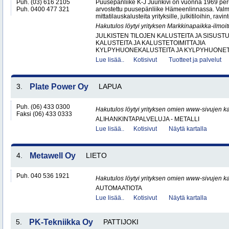
Puh. (03) 616 2105
Puusepänliike K-J Juurikivi on vuonna 1969 peru
Puh. 0400 477 321
arvostettu puusepänliike Hämeenlinnassa. Val
mittatilauskalusteita yrityksille, julkitiloihin, ravint
Hakutulos löytyi yrityksen Markkinapaikka-ilmoi
JULKISTEN TILOJEN KALUSTEITA JA SISUST
KALUSTEITA JA KALUSTETOIMITTAJIA
KYLPYHUONEKALUSTEITA JA KYLPYHUONETA
Lue lisää..
Kotisivut
Tuotteet ja palvelut
3.
Plate Power Oy
LAPUA
Puh. (06) 433 0300
Hakutulos löytyi yrityksen omien www-sivujen ka
Faksi (06) 433 0333
ALIHANKINTAPALVELUJA - METALLI
Lue lisää..
Kotisivut
Näytä kartalla
4.
Metawell Oy
LIETO
Puh. 040 536 1921
Hakutulos löytyi yrityksen omien www-sivujen ka
AUTOMAATIOTA
Lue lisää..
Kotisivut
Näytä kartalla
5.
PK-Tekniikka Oy
PATTIJOKI