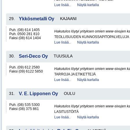
Lue lisää..
Näytä kartalla
29.
Ykkösmetalli Oy
KAJAANI
Puh. (08) 614 1405
Hakutulos löytyi yrityksen omien www-sivujen ka
Puh. 0500 281 810
TEOLLISUUDEN KUNNOSSAPITOPALVELUJA
Faksi (08) 614 1404
Lue lisää..
Näytä kartalla
30.
Seri-Deco Oy
TUUSULA
Puh. (09) 612 2580
Hakutulos löytyi yrityksen omien www-sivujen ka
Faksi (09) 6122 5850
TARROJA JA ETIKETTEJÄ
Lue lisää..
Näytä kartalla
31.
V. E. Lipponen Oy
OULU
Puh. (08) 535 5300
Hakutulos löytyi yrityksen omien www-sivujen ka
Faksi (08) 375 861
LASITUSTÖITÄ
Lue lisää..
Näytä kartalla