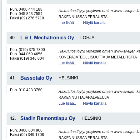
Puh. 0400 444 188
Hakutulos löytyi yrityksen omien www-sivujen ka
Puh. 045 843 7554
RAKENNUSSANEERAUSTA
Faksi (09) 276 5710
Lue lisää..
Näytä kartalla
40.
L & L Mechatronics Oy
LOHJA
Puh. (019) 375 7300
Hakutulos löytyi yrityksen omien www-sivujen ka
Puh. 044 069 4656
KONEPAJATEOLLISUUTTA JA METALLITÖITÄ
Faksi (019) 346 004
Lue lisää..
Näytä kartalla
41.
Bassotalo Oy
HELSINKI
Puh. 010 423 3780
Hakutulos löytyi yrityksen omien www-sivujen ka
RAKENNUTTAJAPALVELUJA
Lue lisää..
Näytä kartalla
42.
Stadin Remonttiapu Oy
HELSINKI
Puh. 0400 604 966
Hakutulos löytyi yrityksen omien www-sivujen ka
Faksi (09) 349 1708
RAKENNUSSANEERAUSTA