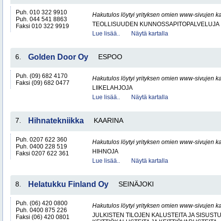
Puh. 010 322 9910
Hakutulos löytyi yrityksen omien www-sivujen ka
Puh. 044 541 8863
TEOLLISUUDEN KUNNOSSAPITOPALVELUJA
Faksi 010 322 9919
Lue lisää..
Näytä kartalla
6.
Golden Door Oy
ESPOO
Puh. (09) 682 4170
Hakutulos löytyi yrityksen omien www-sivujen ka
Faksi (09) 682 0477
LIIKELAHJOJA
Lue lisää..
Näytä kartalla
7.
Hihnatekniikka
KAARINA
Puh. 0207 622 360
Hakutulos löytyi yrityksen omien www-sivujen ka
Puh. 0400 228 519
HIHNOJA
Faksi 0207 622 361
Lue lisää..
Näytä kartalla
8.
Helatukku Finland Oy
SEINÄJOKI
Puh. (06) 420 0800
Hakutulos löytyi yrityksen omien www-sivujen ka
Puh. 0400 875 226
JULKISTEN TILOJEN KALUSTEITA JA SISUST
Faksi (06) 420 0801