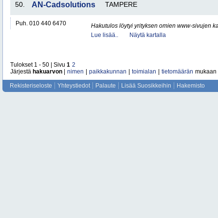
50.
AN-Cadsolutions
TAMPERE
Puh. 010 440 6470
Hakutulos löytyi yrityksen omien www-sivujen ka
Lue lisää..
Näytä kartalla
Tulokset 1 - 50 | Sivu
1
2
Järjestä
hakuarvon
|
nimen
|
paikkakunnan
|
toimialan
|
tietomäärän
mukaan
Rekisteriseloste
Yhteystiedot
Palaute
Lisää Suosikkeihin
Hakemisto