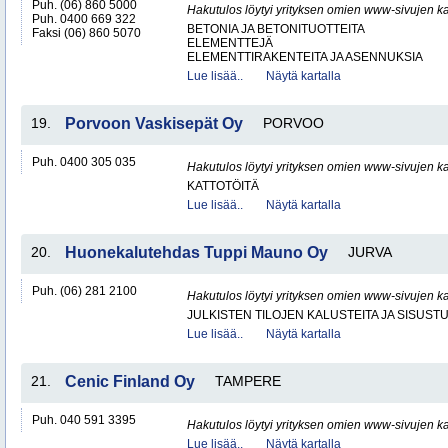
Puh. (06) 860 5000
Hakutulos löytyi yrityksen omien www-sivujen ka
Puh. 0400 669 322
BETONIA JA BETONITUOTTEITA
Faksi (06) 860 5070
ELEMENTTEJÄ
ELEMENTTIRAKENTEITA JA ASENNUKSIA
Lue lisää..
Näytä kartalla
19.
Porvoon Vaskisepät Oy
PORVOO
Puh. 0400 305 035
Hakutulos löytyi yrityksen omien www-sivujen ka
KATTOTÖITÄ
Lue lisää..
Näytä kartalla
20.
Huonekalutehdas Tuppi Mauno Oy
JURVA
Puh. (06) 281 2100
Hakutulos löytyi yrityksen omien www-sivujen ka
JULKISTEN TILOJEN KALUSTEITA JA SISUST
Lue lisää..
Näytä kartalla
21.
Cenic Finland Oy
TAMPERE
Puh. 040 591 3395
Hakutulos löytyi yrityksen omien www-sivujen ka
Lue lisää..
Näytä kartalla