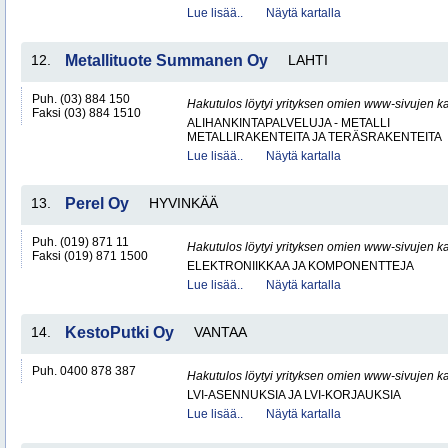
Lue lisää..
Näytä kartalla
12.
Metallituote Summanen Oy
LAHTI
Puh. (03) 884 150
Hakutulos löytyi yrityksen omien www-sivujen ka
Faksi (03) 884 1510
ALIHANKINTAPALVELUJA - METALLI
METALLIRAKENTEITA JA TERÄSRAKENTEITA
Lue lisää..
Näytä kartalla
13.
Perel Oy
HYVINKÄÄ
Puh. (019) 871 11
Hakutulos löytyi yrityksen omien www-sivujen ka
Faksi (019) 871 1500
ELEKTRONIIKKAA JA KOMPONENTTEJA
Lue lisää..
Näytä kartalla
14.
KestoPutki Oy
VANTAA
Puh. 0400 878 387
Hakutulos löytyi yrityksen omien www-sivujen ka
LVI-ASENNUKSIA JA LVI-KORJAUKSIA
Lue lisää..
Näytä kartalla