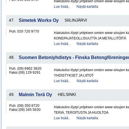
Hakutulos löytyi yrityksen omien www-sivujen ka
Lue lisää..
Näytä kartalla
47.
Simetek Works Oy
SIILINJÄRVI
Puh. 020 720 9770
Hakutulos löytyi yrityksen omien www-sivujen ka
KONEPAJATEOLLISUUTTA JA METALLITÖITÄ
Lue lisää..
Näytä kartalla
48.
Suomen Betoniyhdistys - Finska Betongföreningen
Puh. (09) 6962 3620
Hakutulos löytyi yrityksen omien www-sivujen ka
Faksi (09) 129 9291
YHDISTYKSET JA LIITOT
Lue lisää..
Näytä kartalla
49.
Malmin Terä Oy
HELSINKI
Puh. (09) 350 8720
Hakutulos löytyi yrityksen omien www-sivujen ka
Faksi (09) 345 5630
TERIÄ, TEROITUSTA JA HUOLTOA
Lue lisää..
Näytä kartalla