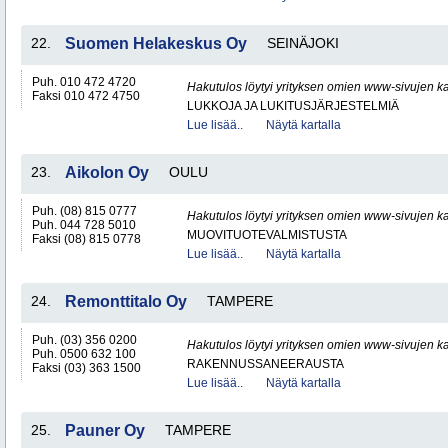
22.
Suomen Helakeskus Oy
SEINÄJOKI
Puh. 010 472 4720
Hakutulos löytyi yrityksen omien www-sivujen ka
Faksi 010 472 4750
LUKKOJA JA LUKITUSJÄRJESTELMIÄ
Lue lisää..
Näytä kartalla
23.
Aikolon Oy
OULU
Puh. (08) 815 0777
Hakutulos löytyi yrityksen omien www-sivujen ka
Puh. 044 728 5010
MUOVITUOTEVALMISTUSTA
Faksi (08) 815 0778
Lue lisää..
Näytä kartalla
24.
Remonttitalo Oy
TAMPERE
Puh. (03) 356 0200
Hakutulos löytyi yrityksen omien www-sivujen ka
Puh. 0500 632 100
RAKENNUSSANEERAUSTA
Faksi (03) 363 1500
Lue lisää..
Näytä kartalla
25.
Pauner Oy
TAMPERE