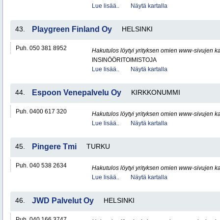
Lue lisää..
Näytä kartalla
43.
Playgreen Finland Oy
HELSINKI
Puh. 050 381 8952
Hakutulos löytyi yrityksen omien www-sivujen ka
INSINÖÖRITOIMISTOJA
Lue lisää..
Näytä kartalla
44.
Espoon Venepalvelu Oy
KIRKKONUMMI
Puh. 0400 617 320
Hakutulos löytyi yrityksen omien www-sivujen ka
Lue lisää..
Näytä kartalla
45.
Pingere Tmi
TURKU
Puh. 040 538 2634
Hakutulos löytyi yrityksen omien www-sivujen ka
Lue lisää..
Näytä kartalla
46.
JWD Palvelut Oy
HELSINKI
Puh. 040 166 3747