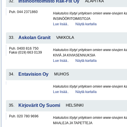
32.
Insinööritoimisto Rak-Fix Oy
ALAPITKÄ
Puh. 044 2371860
Hakutulos löytyi yrityksen omien www-sivujen ka
INSINÖÖRITOIMISTOJA
Lue lisää..
Näytä kartalla
33.
Askolan Granit
VAKKOLA
Puh. 0400 816 750
Hakutulos löytyi yrityksen omien www-sivujen ka
Faksi (019) 663 0139
KIVIÄ JA KIVIASENNUKSIA
Lue lisää..
Näytä kartalla
34.
Entavision Oy
MUHOS
Hakutulos löytyi yrityksen omien www-sivujen ka
Lue lisää..
Näytä kartalla
35.
Kirjovärit Oy Suomi
HELSINKI
Puh. 020 780 9696
Hakutulos löytyi yrityksen omien www-sivujen ka
MAALEJA JA TAPETTEJA