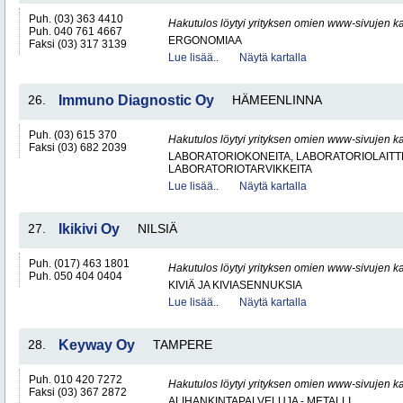
Puh. (03) 363 4410
Hakutulos löytyi yrityksen omien www-sivujen ka
Puh. 040 761 4667
ERGONOMIAA
Faksi (03) 317 3139
Lue lisää..
Näytä kartalla
26.
Immuno Diagnostic Oy
HÄMEENLINNA
Puh. (03) 615 370
Hakutulos löytyi yrityksen omien www-sivujen ka
Faksi (03) 682 2039
LABORATORIOKONEITA, LABORATORIOLAITTE
LABORATORIOTARVIKKEITA
Lue lisää..
Näytä kartalla
27.
Ikikivi Oy
NILSIÄ
Puh. (017) 463 1801
Hakutulos löytyi yrityksen omien www-sivujen ka
Puh. 050 404 0404
KIVIÄ JA KIVIASENNUKSIA
Lue lisää..
Näytä kartalla
28.
Keyway Oy
TAMPERE
Puh. 010 420 7272
Hakutulos löytyi yrityksen omien www-sivujen ka
Faksi (03) 367 2872
ALIHANKINTAPALVELUJA - METALLI