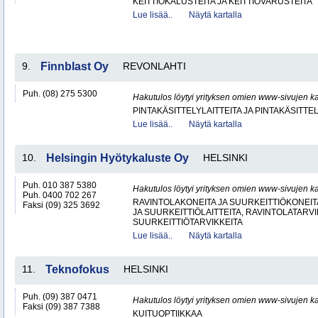
KEITTIÖKALUSTEITA JA KEITTIÖVARUSTEITA
Lue lisää..
Näytä kartalla
9.
Finnblast Oy
REVONLAHTI
Puh. (08) 275 5300
Hakutulos löytyi yrityksen omien www-sivujen ka
PINTAKÄSITTELYLAITTEITA JA PINTAKÄSITTE
Lue lisää..
Näytä kartalla
10.
Helsingin Hyötykaluste Oy
HELSINKI
Puh. 010 387 5380
Hakutulos löytyi yrityksen omien www-sivujen ka
Puh. 0400 702 267
RAVINTOLAKONEITA JA SUURKEITTIÖKONEITA
Faksi (09) 325 3692
JA SUURKEITTIÖLAITTEITA, RAVINTOLATARVI
SUURKEITTIÖTARVIKKEITA
Lue lisää..
Näytä kartalla
11.
Teknofokus
HELSINKI
Puh. (09) 387 0471
Hakutulos löytyi yrityksen omien www-sivujen ka
Faksi (09) 387 7388
KUITUOPTIIKKAA