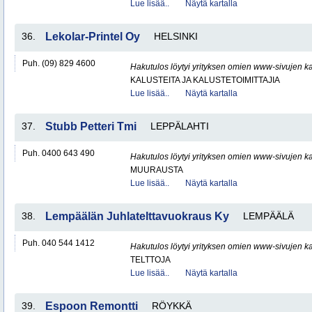
Lue lisää..
Näytä kartalla
36.
Lekolar-Printel Oy
HELSINKI
Puh. (09) 829 4600
Hakutulos löytyi yrityksen omien www-sivujen ka
KALUSTEITA JA KALUSTETOIMITTAJIA
Lue lisää..
Näytä kartalla
37.
Stubb Petteri Tmi
LEPPÄLAHTI
Puh. 0400 643 490
Hakutulos löytyi yrityksen omien www-sivujen ka
MUURAUSTA
Lue lisää..
Näytä kartalla
38.
Lempäälän Juhlatelttavuokraus Ky
LEMPÄÄLÄ
Puh. 040 544 1412
Hakutulos löytyi yrityksen omien www-sivujen ka
TELTTOJA
Lue lisää..
Näytä kartalla
39.
Espoon Remontti
RÖYKKÄ