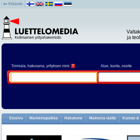
Kirjaudu
Valta
ja te
Kotimainen yrityshakemisto
Toimiala
, hakusana, yrityksen nimi
?
Alue
, kunta, osoite
Etusivu
Markkinapaikka
Hakukone
Mainosta täällä
Kunnat & 