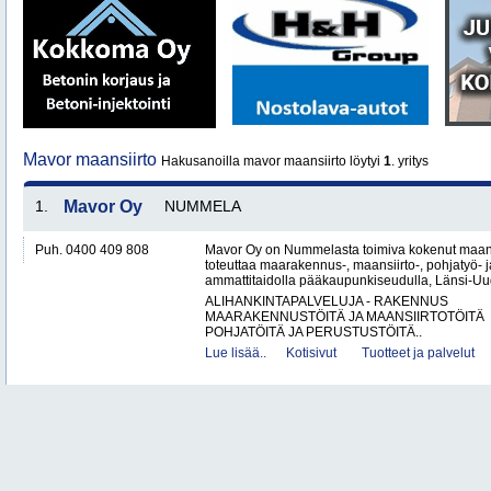
Mavor maansiirto
Hakusanoilla mavor maansiirto löytyi
1
. yritys
1.
Mavor Oy
NUMMELA
Puh. 0400 409 808
Mavor Oy on Nummelasta toimiva kokenut maanr
toteuttaa maarakennus-, maansiirto-, pohjatyö- j
ammattitaidolla pääkaupunkiseudulla, Länsi-Uud
ALIHANKINTAPALVELUJA - RAKENNUS
MAARAKENNUSTÖITÄ JA MAANSIIRTOTÖITÄ
POHJATÖITÄ JA PERUSTUSTÖITÄ..
Lue lisää..
Kotisivut
Tuotteet ja palvelut