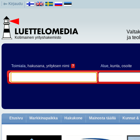
Kirjaudu
Valta
ja te
Kotimainen yrityshakemisto
Toimiala
, hakusana, yrityksen nimi
?
Alue
, kunta, osoite
Etusivu
Markkinapaikka
Hakukone
Mainosta täällä
Kunnat & 