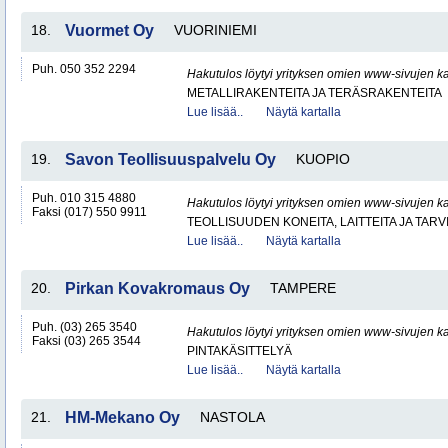
18.
Vuormet Oy
VUORINIEMI
Puh. 050 352 2294
Hakutulos löytyi yrityksen omien www-sivujen ka
METALLIRAKENTEITA JA TERÄSRAKENTEITA
Lue lisää..
Näytä kartalla
19.
Savon Teollisuuspalvelu Oy
KUOPIO
Puh. 010 315 4880
Hakutulos löytyi yrityksen omien www-sivujen ka
Faksi (017) 550 9911
TEOLLISUUDEN KONEITA, LAITTEITA JA TARV
Lue lisää..
Näytä kartalla
20.
Pirkan Kovakromaus Oy
TAMPERE
Puh. (03) 265 3540
Hakutulos löytyi yrityksen omien www-sivujen ka
Faksi (03) 265 3544
PINTAKÄSITTELYÄ
Lue lisää..
Näytä kartalla
21.
HM-Mekano Oy
NASTOLA