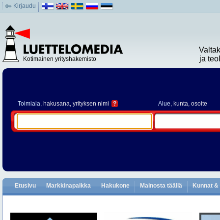
Kirjaudu
Valta
ja te
Kotimainen yrityshakemisto
Toimiala
, hakusana, yrityksen nimi
?
Alue
, kunta, osoite
Etusivu
Markkinapaikka
Hakukone
Mainosta täällä
Kunnat & 