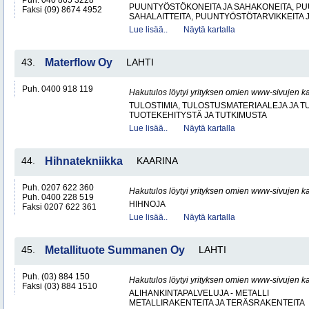
Puh. 040 865 3228
PUUNTYÖSTÖKONEITA JA SAHAKONEITA, PU
Faksi (09) 8674 4952
SAHALAITTEITA, PUUNTYÖSTÖTARVIKKEITA 
Lue lisää..
Näytä kartalla
43.
Materflow Oy
LAHTI
Puh. 0400 918 119
Hakutulos löytyi yrityksen omien www-sivujen ka
TULOSTIMIA, TULOSTUSMATERIAALEJA JA 
TUOTEKEHITYSTÄ JA TUTKIMUSTA
Lue lisää..
Näytä kartalla
44.
Hihnatekniikka
KAARINA
Puh. 0207 622 360
Hakutulos löytyi yrityksen omien www-sivujen ka
Puh. 0400 228 519
HIHNOJA
Faksi 0207 622 361
Lue lisää..
Näytä kartalla
45.
Metallituote Summanen Oy
LAHTI
Puh. (03) 884 150
Hakutulos löytyi yrityksen omien www-sivujen ka
Faksi (03) 884 1510
ALIHANKINTAPALVELUJA - METALLI
METALLIRAKENTEITA JA TERÄSRAKENTEITA