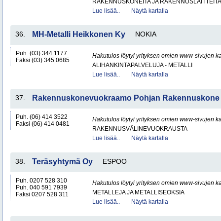
RAKENNUSKONEITA JA RAKENNUSLAITTEIT
Lue lisää..
Näytä kartalla
36.
MH-Metalli Heikkonen Ky
NOKIA
Puh. (03) 344 1177
Hakutulos löytyi yrityksen omien www-sivujen ka
Faksi (03) 345 0685
ALIHANKINTAPALVELUJA - METALLI
Lue lisää..
Näytä kartalla
37.
Rakennuskonevuokraamo Pohjan Rakennuskone
Puh. (06) 414 3522
Hakutulos löytyi yrityksen omien www-sivujen ka
Faksi (06) 414 0481
RAKENNUSVÄLINEVUOKRAUSTA
Lue lisää..
Näytä kartalla
38.
Teräsyhtymä Oy
ESPOO
Puh. 0207 528 310
Hakutulos löytyi yrityksen omien www-sivujen ka
Puh. 040 591 7939
METALLEJA JA METALLISEOKSIA
Faksi 0207 528 311
Lue lisää..
Näytä kartalla