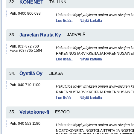
32.
KONENET
TALLINN
Puh. 0400 800 098
Hakutulos löytyi yrityksen omien www-sivujen ka
Lue lisää..
Näytä kartalla
33.
Järvelän Rauta Ky
JÄRVELÄ
Puh. (03) 872 760
Hakutulos löytyi yrityksen omien www-sivujen ka
Faksi (03) 765 1504
RAKENNUSTARVIKKEITA JA RAKENNUSAINEI
Lue lisää..
Näytä kartalla
34.
Öystilä Oy
LIEKSA
Puh. 040 710 1100
Hakutulos löytyi yrityksen omien www-sivujen ka
RAKENNUSTARVIKKEITA JA RAKENNUSAINEI
Lue lisää..
Näytä kartalla
35.
Veistokone-fi
ESPOO
Puh. 040 553 1180
Hakutulos löytyi yrityksen omien www-sivujen ka
NOSTOKONEITA, NOSTOLAITTEITA JA NOST