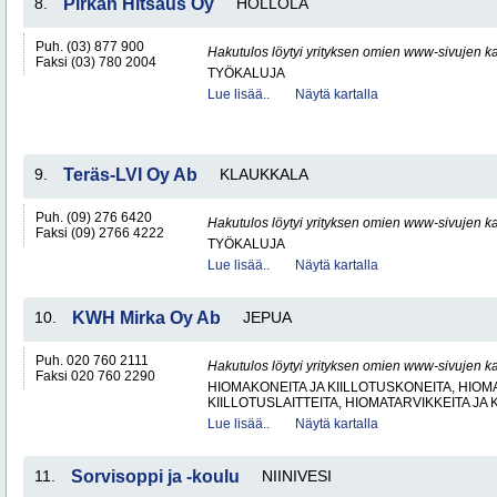
8.
Pirkan Hitsaus Oy
HOLLOLA
Puh. (03) 877 900
Hakutulos löytyi yrityksen omien www-sivujen ka
Faksi (03) 780 2004
TYÖKALUJA
Lue lisää..
Näytä kartalla
9.
Teräs-LVI Oy Ab
KLAUKKALA
Puh. (09) 276 6420
Hakutulos löytyi yrityksen omien www-sivujen ka
Faksi (09) 2766 4222
TYÖKALUJA
Lue lisää..
Näytä kartalla
10.
KWH Mirka Oy Ab
JEPUA
Puh. 020 760 2111
Hakutulos löytyi yrityksen omien www-sivujen ka
Faksi 020 760 2290
HIOMAKONEITA JA KIILLOTUSKONEITA, HIOMA
KIILLOTUSLAITTEITA, HIOMATARVIKKEITA JA 
Lue lisää..
Näytä kartalla
11.
Sorvisoppi ja -koulu
NIINIVESI