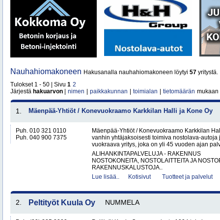
Nauhahiomakoneen
Hakusanalla nauhahiomakoneen löytyi
57
yritystä.
Tulokset 1 - 50 | Sivu
1
2
Järjestä
hakuarvon
|
nimen
|
paikkakunnan
|
toimialan
|
tietomäärän
mukaan
1.
Mäenpää-Yhtiöt / Konevuokraamo Karkkilan Halli ja Kone Oy
Puh. 010 321 0110
Mäenpää-Yhtiöt / Konevuokraamo Karkkilan Hal
Puh. 040 900 7375
vanhin yhtäjaksoisesti toimiva nostolava-autoja 
vuokraava yritys, joka on yli 45 vuoden ajan palv
ALIHANKINTAPALVELUJA - RAKENNUS
NOSTOKONEITA, NOSTOLAITTEITA JA NOST
RAKENNUSKALUSTOJA..
Lue lisää..
Kotisivut
Tuotteet ja palvelut
2.
Peltityöt Kuula Oy
NUMMELA