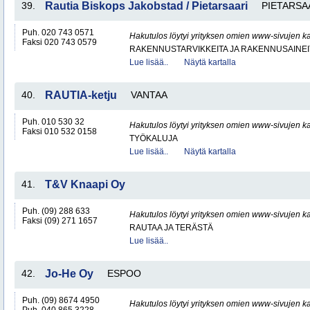
39.
Rautia Biskops Jakobstad / Pietarsaari
PIETARSA
Puh. 020 743 0571
Hakutulos löytyi yrityksen omien www-sivujen ka
Faksi 020 743 0579
RAKENNUSTARVIKKEITA JA RAKENNUSAINEI
Lue lisää..
Näytä kartalla
40.
RAUTIA-ketju
VANTAA
Puh. 010 530 32
Hakutulos löytyi yrityksen omien www-sivujen ka
Faksi 010 532 0158
TYÖKALUJA
Lue lisää..
Näytä kartalla
41.
T&V Knaapi Oy
Puh. (09) 288 633
Hakutulos löytyi yrityksen omien www-sivujen ka
Faksi (09) 271 1657
RAUTAA JA TERÄSTÄ
Lue lisää..
42.
Jo-He Oy
ESPOO
Puh. (09) 8674 4950
Hakutulos löytyi yrityksen omien www-sivujen ka