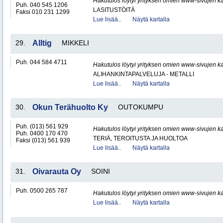
Hakutulos löytyi yrityksen omien www-sivujen ka
Puh. 040 545 1206
LASITUSTÖITÄ
Faksi 010 231 1299
Lue lisää..
Näytä kartalla
29.
Alltig
MIKKELI
Puh. 044 584 4711
Hakutulos löytyi yrityksen omien www-sivujen ka
ALIHANKINTAPALVELUJA - METALLI
Lue lisää..
Näytä kartalla
30.
Okun Terähuolto Ky
OUTOKUMPU
Puh. (013) 561 929
Hakutulos löytyi yrityksen omien www-sivujen ka
Puh. 0400 170 470
TERIÄ, TEROITUSTA JA HUOLTOA
Faksi (013) 561 939
Lue lisää..
Näytä kartalla
31.
Oivarauta Oy
SOINI
Puh. 0500 265 787
Hakutulos löytyi yrityksen omien www-sivujen ka
Lue lisää..
Näytä kartalla