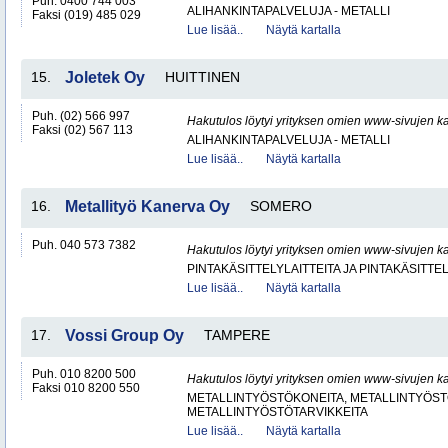
Puh. 0400 744 003
ALIHANKINTAPALVELUJA - METALLI
Faksi (019) 485 029
Lue lisää..
Näytä kartalla
15.
Joletek Oy
HUITTINEN
Puh. (02) 566 997
Hakutulos löytyi yrityksen omien www-sivujen ka
Faksi (02) 567 113
ALIHANKINTAPALVELUJA - METALLI
Lue lisää..
Näytä kartalla
16.
Metallityö Kanerva Oy
SOMERO
Puh. 040 573 7382
Hakutulos löytyi yrityksen omien www-sivujen ka
PINTAKÄSITTELYLAITTEITA JA PINTAKÄSITTE
Lue lisää..
Näytä kartalla
17.
Vossi Group Oy
TAMPERE
Puh. 010 8200 500
Hakutulos löytyi yrityksen omien www-sivujen ka
Faksi 010 8200 550
METALLINTYÖSTÖKONEITA, METALLINTYÖSTÖ
METALLINTYÖSTÖTARVIKKEITA
Lue lisää..
Näytä kartalla