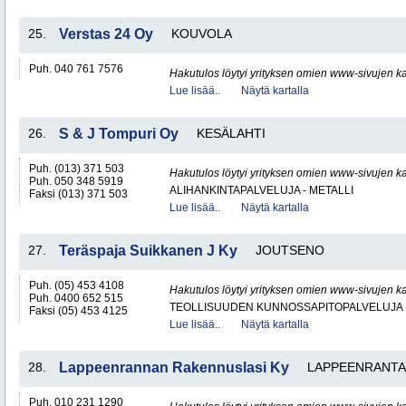
25.
Verstas 24 Oy
KOUVOLA
Puh. 040 761 7576
Hakutulos löytyi yrityksen omien www-sivujen ka
Lue lisää..
Näytä kartalla
26.
S & J Tompuri Oy
KESÄLAHTI
Puh. (013) 371 503
Hakutulos löytyi yrityksen omien www-sivujen ka
Puh. 050 348 5919
ALIHANKINTAPALVELUJA - METALLI
Faksi (013) 371 503
Lue lisää..
Näytä kartalla
27.
Teräspaja Suikkanen J Ky
JOUTSENO
Puh. (05) 453 4108
Hakutulos löytyi yrityksen omien www-sivujen ka
Puh. 0400 652 515
TEOLLISUUDEN KUNNOSSAPITOPALVELUJA
Faksi (05) 453 4125
Lue lisää..
Näytä kartalla
28.
Lappeenrannan Rakennuslasi Ky
LAPPEENRANTA
Puh. 010 231 1290