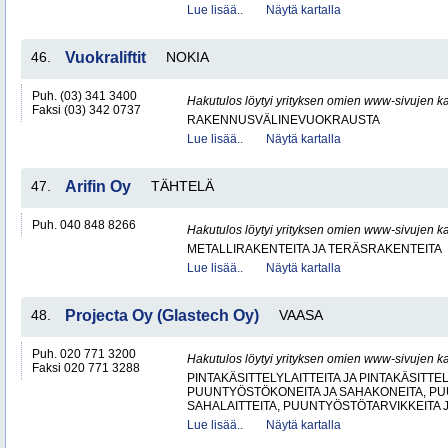
Lue lisää..
Näytä kartalla
46.
Vuokraliftit
NOKIA
Puh. (03) 341 3400
Hakutulos löytyi yrityksen omien www-sivujen ka
Faksi (03) 342 0737
RAKENNUSVÄLINEVUOKRAUSTA
Lue lisää..
Näytä kartalla
47.
Arifin Oy
TÄHTELÄ
Puh. 040 848 8266
Hakutulos löytyi yrityksen omien www-sivujen ka
METALLIRAKENTEITA JA TERÄSRAKENTEITA
Lue lisää..
Näytä kartalla
48.
Projecta Oy (Glastech Oy)
VAASA
Puh. 020 771 3200
Hakutulos löytyi yrityksen omien www-sivujen ka
Faksi 020 771 3288
PINTAKÄSITTELYLAITTEITA JA PINTAKÄSITTE
PUUNTYÖSTÖKONEITA JA SAHAKONEITA, PU
SAHALAITTEITA, PUUNTYÖSTÖTARVIKKEITA 
Lue lisää..
Näytä kartalla