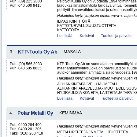
Puh. (09) 225 2000
Peltityöt Kuula Oy on vuodesta 1994 toiminnassa
Puh. 040 500 9415
laadukas ilmastointitöitä tarjoava yritys. Toi
peltityöt. Ilmanvaihtoratkaisut ja rakennuspellityk
Hakutulos löytyi yrityksen omien www-sivujen ka
ILMASTOINTITÖITÄ
KATTOTURVALLISUUSTUOTTEITA
KATTOTÖITÄ..
Lue lisää..
Kotisivut
Tuotteet ja palvelut
3.
KTP-Tools Oy Ab
MASALA
Puh. (09) 566 3933
KTP-Tools Oy Ab on suomalainen ammattityökal
Puh. 040 505 8835
maahantuontiyritys, joka on palvellut teollisuud
autokorjaamoiden ammattilaisia jo vuodesta 1987. 
Hakutulos löytyi yrityksen omien www-sivujen ka
ALIHANKINTAPALVELUJA - METALLI
ALIHANKINTAPALVELUJA - MUU TEOLLISUUS
HYDRAULISIA KONEITA, LAITTEITA JA TARVIKK
Lue lisää..
Kotisivut
Tuotteet ja palvelut
4.
Polar Metalli Oy
KEMINMAA
Puh. 0400 284 400
Hakutulos löytyi yrityksen omien www-sivujen ka
Puh. 0400 201 306
METALLIPELTEJÄ JA METALLITUOTTEITA
Faksi (016) 263 418