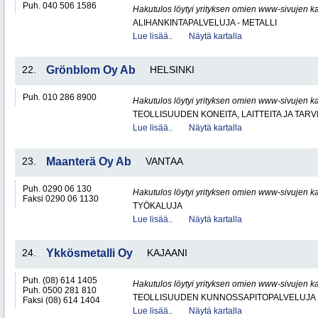
Puh. 040 506 1586
Hakutulos löytyi yrityksen omien www-sivujen ka
ALIHANKINTAPALVELUJA - METALLI
Lue lisää..
Näytä kartalla
22.
Grönblom Oy Ab
HELSINKI
Puh. 010 286 8900
Hakutulos löytyi yrityksen omien www-sivujen ka
TEOLLISUUDEN KONEITA, LAITTEITA JA TARV
Lue lisää..
Näytä kartalla
23.
Maanterä Oy Ab
VANTAA
Puh. 0290 06 130
Hakutulos löytyi yrityksen omien www-sivujen ka
Faksi 0290 06 1130
TYÖKALUJA
Lue lisää..
Näytä kartalla
24.
Ykkösmetalli Oy
KAJAANI
Puh. (08) 614 1405
Hakutulos löytyi yrityksen omien www-sivujen ka
Puh. 0500 281 810
TEOLLISUUDEN KUNNOSSAPITOPALVELUJA
Faksi (08) 614 1404
Lue lisää..
Näytä kartalla