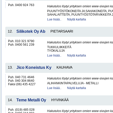
Puh. 0400 924 763
Hakutulos löytyi yrityksen omien www-sivujen ka
PUUNTYÖSTÖKONEITA JA SAHAKONEITA, PU
SAHALAITTEITA, PUUNTYÖSTÖTARVIKKEITA 
Lue lisää..
Näytä kartalla
12.
Silikotek Oy Ab
PIETARSAARI
Puh. 010 321 9790
Hakutulos löytyi yrityksen omien www-sivujen ka
Puh. 0400 561 239
TUKKULIIKKEITÄ
TYÖKALUJA
Lue lisää..
Näytä kartalla
13.
Jico Koneistus Ky
KAUHAVA
Puh. 040 731 4646
Hakutulos löytyi yrityksen omien www-sivujen ka
Puh. 040 304 8640
ALIHANKINTAPALVELUJA - METALLI
Faksi (06) 435 4227
Lue lisää..
Näytä kartalla
14.
Teme Metalli Oy
HYVINKÄÄ
Puh. (019) 485 028
Hakutulos löytyi yrityksen omien www-sivujen ka