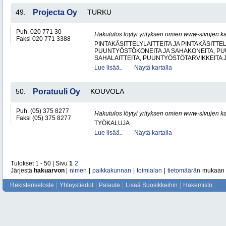
49.
Projecta Oy
TURKU
Puh. 020 771 30
Hakutulos löytyi yrityksen omien www-sivujen ka
Faksi 020 771 3388
PINTAKÄSITTELYLAITTEITA JA PINTAKÄSITTE
PUUNTYÖSTÖKONEITA JA SAHAKONEITA, PU
SAHALAITTEITA, PUUNTYÖSTÖTARVIKKEITA 
Lue lisää..
Näytä kartalla
50.
Poratuuli Oy
KOUVOLA
Puh. (05) 375 8277
Hakutulos löytyi yrityksen omien www-sivujen ka
Faksi (05) 375 8277
TYÖKALUJA
Lue lisää..
Näytä kartalla
Tulokset 1 - 50 | Sivu
1
2
Järjestä
hakuarvon
|
nimen
|
paikkakunnan
|
toimialan
|
tietomäärän
mukaan
Rekisteriseloste
Yhteystiedot
Palaute
Lisää Suosikkeihin
Hakemisto