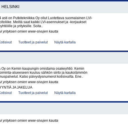
HELSINKI
asti on Putkitekniikka Oy ollut Luotettava suomalainen LVI-
ltoliike. Meiltä saat kaikki LVI-asennukset ja -korjaukset
oyhtiöille ja yrityksille. Soita..
yi yrityksen omien www-sivujen kautta
Kotisivut
Tuotteet ja palvelut
Näytä kartalla
 Oy on Kemin kaupungin omistama osakeyhtiö. Kemin
etoiminta-alueeseen kuuluu sähkön siirto ja kaukolämmön
nuspalvelut. Katso päivystysnumerot kotisivuilta. Ene..
yi yrityksen omien www-sivujen kautta
YNTIÄ JA JAKELUA
Kotisivut
Tuotteet ja palvelut
Näytä kartalla
yi yrityksen omien www-sivujen kautta