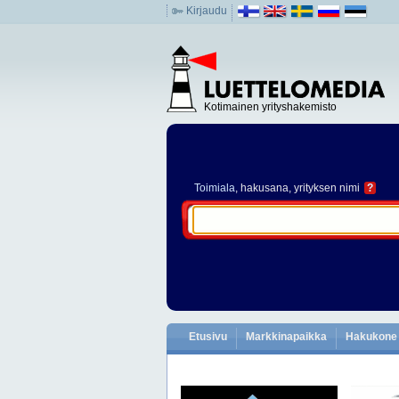
Kirjaudu
Kotimainen yrityshakemisto
Toimiala
, hakusana, yrityksen nimi
?
Etusivu
Markkinapaikka
Hakukone