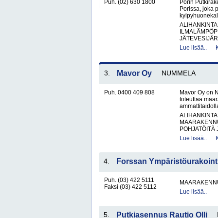
Puh. (02) 630 1800
Porin Putkirake
Porissa, joka 
kylpyhuonekalu
ALIHANKINTA
ILMALÄMPÖP
JÄTEVESIJÄR
Lue lisää..
3.
Mavor Oy
NUMMELA
Puh. 0400 409 808
Mavor Oy on N
toteuttaa maar
ammattitaidol
ALIHANKINTA
MAARAKENNU
POHJATÖITÄ 
Lue lisää..
4.
Forssan Ympäristöurakoint
Puh. (03) 422 5111
MAARAKENNU
Faksi (03) 422 5112
Lue lisää..
5.
Putkiasennus Rautio Olli