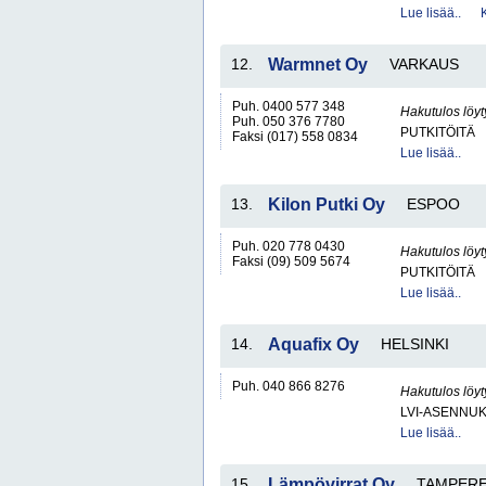
Lue lisää..
12.
Warmnet Oy
VARKAUS
Puh. 0400 577 348
Hakutulos löyt
Puh. 050 376 7780
PUTKITÖITÄ
Faksi (017) 558 0834
Lue lisää..
13.
Kilon Putki Oy
ESPOO
Puh. 020 778 0430
Hakutulos löyt
Faksi (09) 509 5674
PUTKITÖITÄ
Lue lisää..
14.
Aquafix Oy
HELSINKI
Puh. 040 866 8276
Hakutulos löyt
LVI-ASENNUK
Lue lisää..
15.
Lämpövirrat Oy
TAMPER