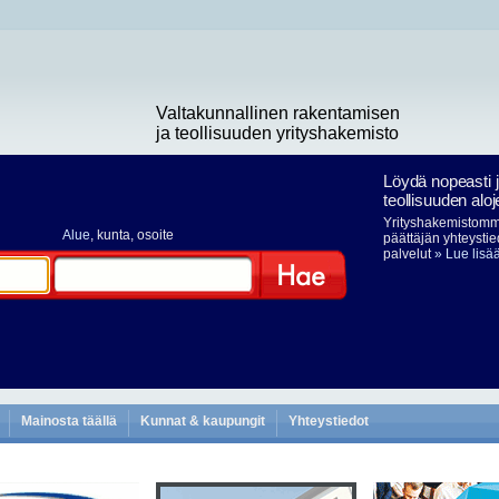
Valtakunnallinen rakentamisen
ja teollisuuden yrityshakemisto
Löydä nopeasti 
teollisuuden aloj
Yrityshakemistomme
Alue
, kunta, osoite
päättäjän yhteystie
palvelut
» Lue lisä
Hae
Mainosta täällä
Kunnat & kaupungit
Yhteystiedot