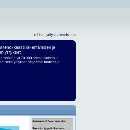
» Lisää yritys hakemistoon
ja tehokkaasti rakentamisen ja
en yritykset
 sisältää yli 70.000 ammattilaisen ja
dot sekä yrityksen tarjoamat tuotteet ja
ä