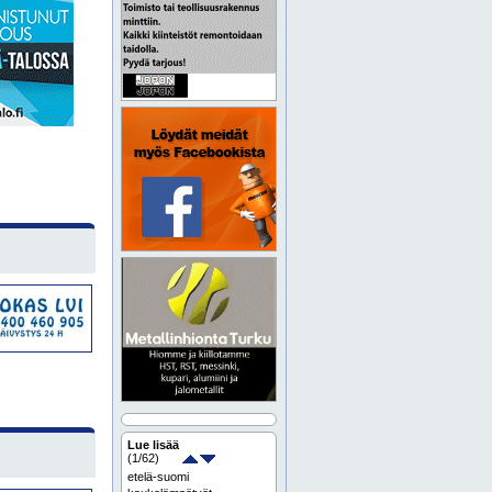
Lue lisää
(
1
/62)
etelä-suomi