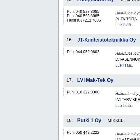
Puh. 040 523 8085
Hakutulos löyt
Puh. 040 523 8085
PUTKITÖITÄ
Faksi (03) 212 7085
Lue lisää..
16.
JT-Kiinteistötekniikka Oy
Puh. 044 052 0602
Hakutulos löyt
LVI-ASENNUK
Lue lisää..
17.
LVI Mak-Tek Oy
Puh. 010 322 3300
Hakutulos löyt
LVI-TARVIKKE
Lue lisää..
18.
Putki 1 Oy
MIKKELI
Puh. 050 443 2222
Hakutulos löyt