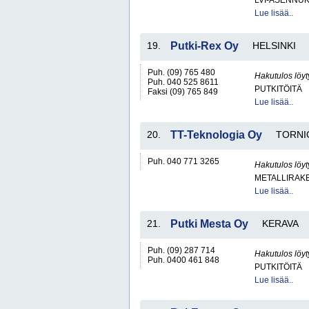
LVI-ASENNUK
Lue lisää..
19.
Putki-Rex Oy
HELSINKI
Puh. (09) 765 480
Hakutulos löyt
Puh. 040 525 8611
PUTKITÖITÄ
Faksi (09) 765 849
Lue lisää..
20.
TT-Teknologia Oy
TORNI
Puh. 040 771 3265
Hakutulos löyt
METALLIRAKE
Lue lisää..
21.
Putki Mesta Oy
KERAVA
Puh. (09) 287 714
Hakutulos löyt
Puh. 0400 461 848
PUTKITÖITÄ
Lue lisää..