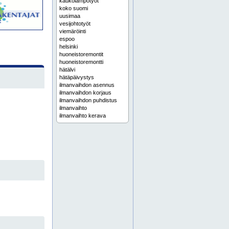
kaukolämpötyöt
koko suomi
uusimaa
vesijohtotyöt
viemäröinti
espoo
helsinki
huoneistoremontit
huoneistoremontti
hätälvi
hätäpäivystys
ilmanvaihdon asennus
ilmanvaihdon korjaus
ilmanvaihdon puhdistus
ilmanvaihto
ilmanvaihto kerava
ilmanvaihto vantaa
ilmanvaihtohuolto tuusula
ilmanvaihtojärjestelmät
ilmanvaihtokanavat
ilmanvaihtokoneet
ilmanvaihtokoneiden huolto
ilmanvaihtopalvelut
ilmanvaihtotyöt
ilmastointiasennukset
ilmastointiasennus
ilmastointihuolto
ilmastointihuolto vantaa
ilmastointikanavien huolto
ilmastointikanavien puhdistus