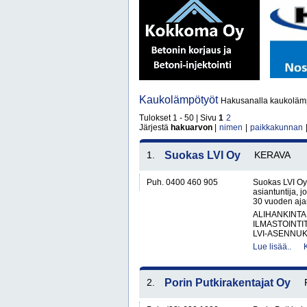
Kaukolämpötyöt
Hakusanalla kaukolämp
Tulokset 1 - 50 | Sivu
1
2
Järjestä
hakuarvon
|
nimen
|
paikkakunnan
1.
Suokas LVI Oy
KERAVA
Puh. 0400 460 905
Suokas LVI Oy 
asiantuntija, jo
30 vuoden aja
ALIHANKINTA
ILMASTOINTI
LVI-ASENNUKS
Lue lisää..
2.
Porin Putkirakentajat Oy