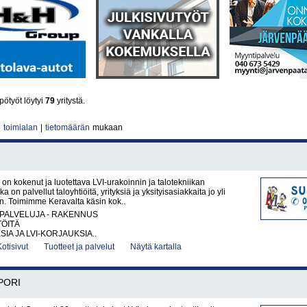
ötyöt löytyi
79
yritystä.
|
toimialan
|
tietomäärän
mukaan
on kokenut ja luotettava LVI-urakoinnin ja talotekniikan
ka on palvellut taloyhtiöitä, yrityksiä ja yksityisasiakkaita jo yli
n. Toimimme Keravalta käsin kok..
PALVELUJA - RAKENNUS
TÖITÄ
IA JA LVI-KORJAUKSIA..
Kotisivut
Tuotteet ja palvelut
Näytä kartalla
PORI