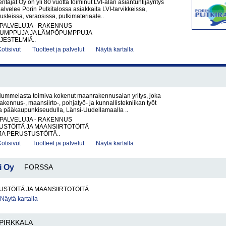
ntajat Oy on yli 80 vuotta toiminut LVI-alan asiantuntijayritys
palvelee Porin Putkitalossa asiakkaita LVI-tarvikkeissa,
steissa, varaosissa, putkimateriaale..
PALVELUJA - RAKENNUS
UMPPUJA JA LÄMPÖPUMPPUJA
JESTELMIÄ..
Kotisivut
Tuotteet ja palvelut
Näytä kartalla
ummelasta toimiva kokenut maanrakennusalan yritys, joka
akennus-, maansiirto-, pohjatyö- ja kunnallistekniikan työt
la pääkaupunkiseudulla, Länsi-Uudellamaalla ..
PALVELUJA - RAKENNUS
STÖITÄ JA MAANSIIRTOTÖITÄ
JA PERUSTUSTÖITÄ..
Kotisivut
Tuotteet ja palvelut
Näytä kartalla
i Oy
FORSSA
STÖITÄ JA MAANSIIRTOTÖITÄ
Näytä kartalla
PIRKKALA