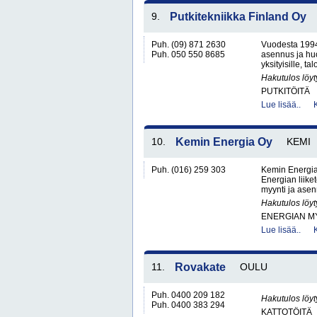
9.
Putkitekniikka Finland Oy
Puh. (09) 871 2630
Vuodesta 1994 
Puh. 050 550 8685
asennus ja huo
yksityisille, tal
Hakutulos löyt
PUTKITÖITÄ
Lue lisää..
10.
Kemin Energia Oy
KEMI
Puh. (016) 259 303
Kemin Energia
Energian liik
myynti ja asen
Hakutulos löyt
ENERGIAN MY
Lue lisää..
11.
Rovakate
OULU
Puh. 0400 209 182
Hakutulos löyt
Puh. 0400 383 294
KATTOTÖITÄ