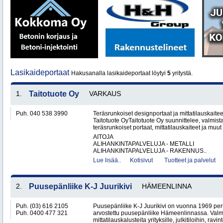
Lasikaideportaat
Hakusanalla lasikaideportaat löytyi
5
yritystä.
1.
Taitotuote Oy
VARKAUS
Puh. 040 538 3990
Teräsrunkoiset designportaat ja mittatilauskaite
Taitotuote OyTaitotuote Oy suunnittelee, valmista
teräsrunkoiset portaat, mittatilauskaiteet ja muut 
AITOJA
ALIHANKINTAPALVELUJA - METALLI
ALIHANKINTAPALVELUJA - RAKENNUS..
Lue lisää..
Kotisivut
Tuotteet ja palvelut
2.
Puusepänliike K-J Juurikivi
HÄMEENLINNA
Puh. (03) 616 2105
Puusepänliike K-J Juurikivi on vuonna 1969 peru
Puh. 0400 477 321
arvostettu puusepänliike Hämeenlinnassa. Val
mittatilauskalusteita yrityksille, julkitiloihin, ravint