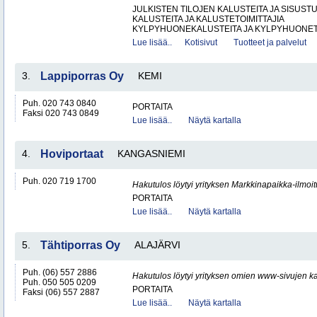
JULKISTEN TILOJEN KALUSTEITA JA SISUST
KALUSTEITA JA KALUSTETOIMITTAJIA
KYLPYHUONEKALUSTEITA JA KYLPYHUONETA
Lue lisää..
Kotisivut
Tuotteet ja palvelut
3.
Lappiporras Oy
KEMI
Puh. 020 743 0840
PORTAITA
Faksi 020 743 0849
Lue lisää..
Näytä kartalla
4.
Hoviportaat
KANGASNIEMI
Puh. 020 719 1700
Hakutulos löytyi yrityksen Markkinapaikka-ilmoi
PORTAITA
Lue lisää..
Näytä kartalla
5.
Tähtiporras Oy
ALAJÄRVI
Puh. (06) 557 2886
Hakutulos löytyi yrityksen omien www-sivujen ka
Puh. 050 505 0209
PORTAITA
Faksi (06) 557 2887
Lue lisää..
Näytä kartalla