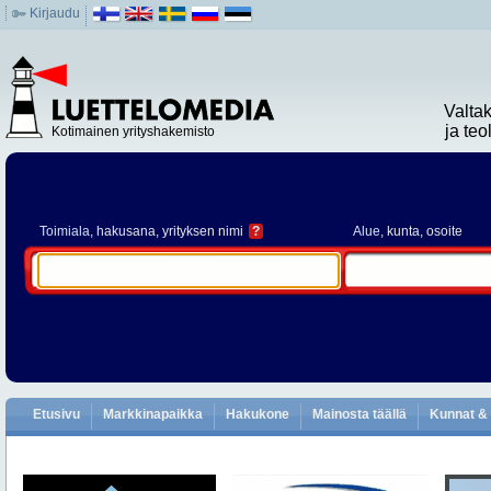
Kirjaudu
Valta
ja te
Kotimainen yrityshakemisto
Toimiala
, hakusana, yrityksen nimi
?
Alue
, kunta, osoite
Etusivu
Markkinapaikka
Hakukone
Mainosta täällä
Kunnat & 