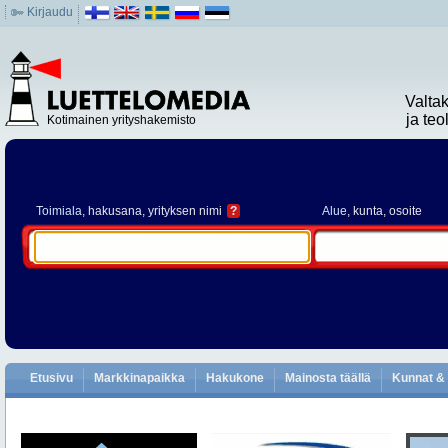
Kirjaudu
Valta
ja te
Kotimainen yrityshakemisto
Toimiala
, hakusana, yrityksen nimi
?
Alue
, kunta, osoite
Etusivu
Markkinapaikka
Hakukone
Mainosta täällä
Kunnat & 