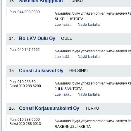
13.
Sukellus Bryggman
TURKU
Puh. 044 093 9339
Hakutulos löytyi yrityksen omien www-sivujen ka
SUKELLUSTÖITÄ
Lue lisää..
Näytä kartalla
14.
Bo LKV Oulu Oy
OULU
Puh. 040 747 5552
Hakutulos löytyi yrityksen omien www-sivujen ka
Lue lisää..
Näytä kartalla
15.
Consti Julkisivut Oy
HELSINKI
Puh. 010 288 60
Hakutulos löytyi yrityksen omien www-sivujen ka
Faksi 010 288 6200
JULKISIVUTÖITÄ
Lue lisää..
Näytä kartalla
16.
Consti Korjausurakointi Oy
TURKU
Puh. 010 288 6000
Hakutulos löytyi yrityksen omien www-sivujen ka
Faksi 010 288 6013
RAKENNUSLIIKKEITÄ