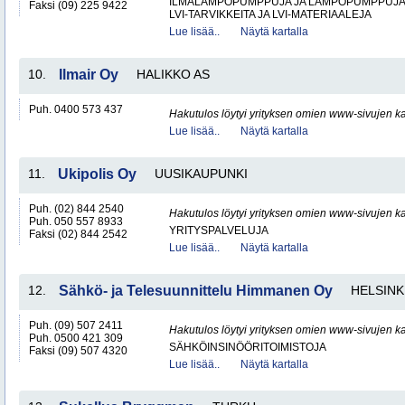
ILMALÄMPÖPUMPPUJA JA LÄMPÖPUMPPUJ
Faksi (09) 225 9422
LVI-TARVIKKEITA JA LVI-MATERIAALEJA
Lue lisää..
Näytä kartalla
10.
Ilmair Oy
HALIKKO AS
Puh. 0400 573 437
Hakutulos löytyi yrityksen omien www-sivujen ka
Lue lisää..
Näytä kartalla
11.
Ukipolis Oy
UUSIKAUPUNKI
Puh. (02) 844 2540
Hakutulos löytyi yrityksen omien www-sivujen ka
Puh. 050 557 8933
YRITYSPALVELUJA
Faksi (02) 844 2542
Lue lisää..
Näytä kartalla
12.
Sähkö- ja Telesuunnittelu Himmanen Oy
HELSINK
Puh. (09) 507 2411
Hakutulos löytyi yrityksen omien www-sivujen ka
Puh. 0500 421 309
SÄHKÖINSINÖÖRITOIMISTOJA
Faksi (09) 507 4320
Lue lisää..
Näytä kartalla