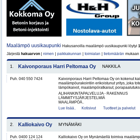
Maalämpö uusikaupunki
Hakusanoilla maalämpö uusikaupunki löytyi
Järjestä
hakuarvon
|
nimen
|
paikkakunnan
|
toimialan
|
tietomäärän
mukaan
1.
Kaivonporaus Harri Peltomaa Oy
NAKKILA
Puh. 040 550 7424
Kaivonporaus Harri Peltomaa Oy on kokenut kai
maalämpöurakointiin erikoistunut yritys, joka tot
lämpökaivot, maalämpöratkaisut, porapaalutukset 
ALIHANKINTAPALVELUJA - RAKENNUS
LÄMMITYSJÄRJESTELMIÄ
MAALÄMPÖÄ..
Lue lisää..
Kotisivut
Tuotteet ja palvelut
2.
Kalliokaivo Oy
MYNÄMÄKI
Puh. 0400 124 124
Kalliokaivo Oy on Mynämäellä toimiva maalämpö