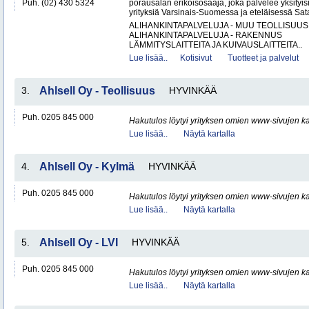
Puh. (02) 430 5324
porausalan erikoisosaaja, joka palvelee yksityisiä
yrityksiä Varsinais-Suomessa ja eteläisessä Sat
ALIHANKINTAPALVELUJA - MUU TEOLLISUUS
ALIHANKINTAPALVELUJA - RAKENNUS
LÄMMITYSLAITTEITA JA KUIVAUSLAITTEITA..
Lue lisää..
Kotisivut
Tuotteet ja palvelut
3.
Ahlsell Oy - Teollisuus
HYVINKÄÄ
Puh. 0205 845 000
Hakutulos löytyi yrityksen omien www-sivujen ka
Lue lisää..
Näytä kartalla
4.
Ahlsell Oy - Kylmä
HYVINKÄÄ
Puh. 0205 845 000
Hakutulos löytyi yrityksen omien www-sivujen ka
Lue lisää..
Näytä kartalla
5.
Ahlsell Oy - LVI
HYVINKÄÄ
Puh. 0205 845 000
Hakutulos löytyi yrityksen omien www-sivujen ka
Lue lisää..
Näytä kartalla