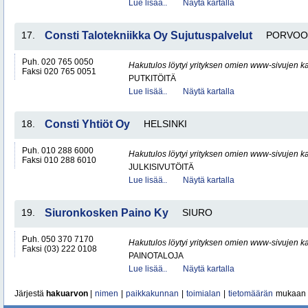
Lue lisää..
Näytä kartalla
17.
Consti Talotekniikka Oy Sujutuspalvelut
PORVOO
Puh. 020 765 0050
Hakutulos löytyi yrityksen omien www-sivujen ka
Faksi 020 765 0051
PUTKITÖITÄ
Lue lisää..
Näytä kartalla
18.
Consti Yhtiöt Oy
HELSINKI
Puh. 010 288 6000
Hakutulos löytyi yrityksen omien www-sivujen ka
Faksi 010 288 6010
JULKISIVUTÖITÄ
Lue lisää..
Näytä kartalla
19.
Siuronkosken Paino Ky
SIURO
Puh. 050 370 7170
Hakutulos löytyi yrityksen omien www-sivujen ka
Faksi (03) 222 0108
PAINOTALOJA
Lue lisää..
Näytä kartalla
Järjestä
hakuarvon
|
nimen
|
paikkakunnan
|
toimialan
|
tietomäärän
mukaan