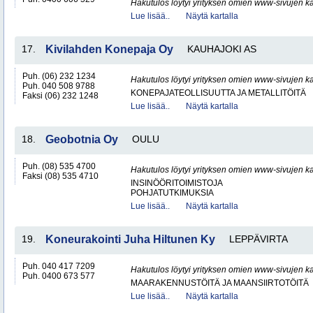
Hakutulos löytyi yrityksen omien www-sivujen ka
Lue lisää..
Näytä kartalla
17.
Kivilahden Konepaja Oy
KAUHAJOKI AS
Puh. (06) 232 1234
Hakutulos löytyi yrityksen omien www-sivujen ka
Puh. 040 508 9788
KONEPAJATEOLLISUUTTA JA METALLITÖITÄ
Faksi (06) 232 1248
Lue lisää..
Näytä kartalla
18.
Geobotnia Oy
OULU
Puh. (08) 535 4700
Hakutulos löytyi yrityksen omien www-sivujen ka
Faksi (08) 535 4710
INSINÖÖRITOIMISTOJA
POHJATUTKIMUKSIA
Lue lisää..
Näytä kartalla
19.
Koneurakointi Juha Hiltunen Ky
LEPPÄVIRTA
Puh. 040 417 7209
Hakutulos löytyi yrityksen omien www-sivujen ka
Puh. 0400 673 577
MAARAKENNUSTÖITÄ JA MAANSIIRTOTÖITÄ
Lue lisää..
Näytä kartalla