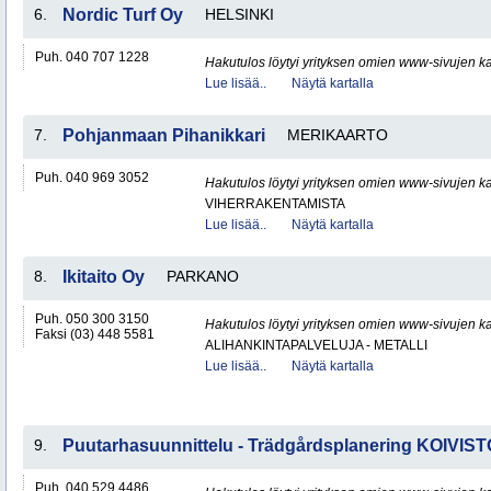
6.
Nordic Turf Oy
HELSINKI
Puh. 040 707 1228
Hakutulos löytyi yrityksen omien www-sivujen ka
Lue lisää..
Näytä kartalla
7.
Pohjanmaan Pihanikkari
MERIKAARTO
Puh. 040 969 3052
Hakutulos löytyi yrityksen omien www-sivujen ka
VIHERRAKENTAMISTA
Lue lisää..
Näytä kartalla
8.
Ikitaito Oy
PARKANO
Puh. 050 300 3150
Hakutulos löytyi yrityksen omien www-sivujen ka
Faksi (03) 448 5581
ALIHANKINTAPALVELUJA - METALLI
Lue lisää..
Näytä kartalla
9.
Puutarhasuunnittelu - Trädgårdsplanering KOIVIST
Puh. 040 529 4486