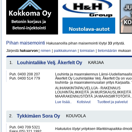
Pihan maisemointi
Hakusanoilla pihan maisemointi löytyi
33
yritystä.
Järjestä
hakuarvon
|
nimen
|
paikkakunnan
|
toimialan
|
tietomäärän
mukaan
1.
Louhintaliike Velj. Åkerfelt Oy
KARJAA
Puh. 0400 208 207
Louhinta ja maanrakennus Länsi-Uudellamaalla –
Puh. 0400 514 779
Åkerfelt Oy Louhintaliike Velj. Åkerfelt Oy on v
louhinta- ja maanrakennusalan yritys Karjaalta. Yr
ALIHANKINTAPALVELUJA - RAKENNUS
LOUHINTALIIKKEITÄ JA MURSKAUSLIIKKEITÄ
MAARAKENNUSTÖITÄ JA MAANSIIRTOTÖITÄ..
Lue lisää..
Kotisivut
Tuotteet ja palvelut
2.
Tykkimäen Sora Oy
KOUVOLA
Puh. 040 709 5321
Hakutulos löytyi yrityksen Markkinapaikka-ilmoi
Faksi (05) 321 1992