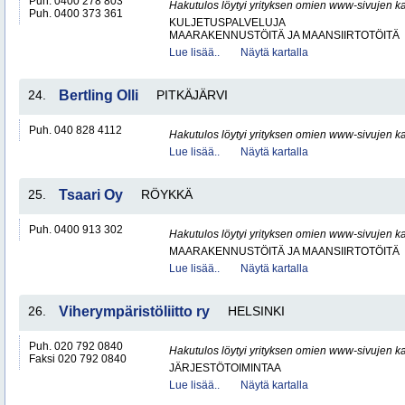
Puh. 0400 278 803
Hakutulos löytyi yrityksen omien www-sivujen ka
Puh. 0400 373 361
KULJETUSPALVELUJA
MAARAKENNUSTÖITÄ JA MAANSIIRTOTÖITÄ
Lue lisää..
Näytä kartalla
24.
Bertling Olli
PITKÄJÄRVI
Puh. 040 828 4112
Hakutulos löytyi yrityksen omien www-sivujen ka
Lue lisää..
Näytä kartalla
25.
Tsaari Oy
RÖYKKÄ
Puh. 0400 913 302
Hakutulos löytyi yrityksen omien www-sivujen ka
MAARAKENNUSTÖITÄ JA MAANSIIRTOTÖITÄ
Lue lisää..
Näytä kartalla
26.
Viherympäristöliitto ry
HELSINKI
Puh. 020 792 0840
Hakutulos löytyi yrityksen omien www-sivujen ka
Faksi 020 792 0840
JÄRJESTÖTOIMINTAA
Lue lisää..
Näytä kartalla