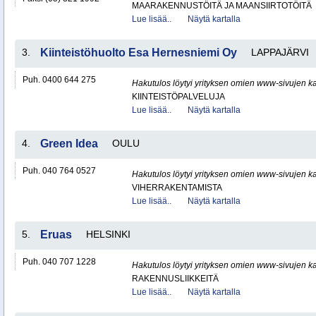
MAARAKENNUSTÖITÄ JA MAANSIIRTOTÖITÄ
Lue lisää..
Näytä kartalla
3.
Kiinteistöhuolto Esa Hernesniemi Oy
LAPPAJÄRVI
Puh. 0400 644 275
Hakutulos löytyi yrityksen omien www-sivujen ka
KIINTEISTÖPALVELUJA
Lue lisää..
Näytä kartalla
4.
Green Idea
OULU
Puh. 040 764 0527
Hakutulos löytyi yrityksen omien www-sivujen ka
VIHERRAKENTAMISTA
Lue lisää..
Näytä kartalla
5.
Eruas
HELSINKI
Puh. 040 707 1228
Hakutulos löytyi yrityksen omien www-sivujen ka
RAKENNUSLIIKKEITÄ
Lue lisää..
Näytä kartalla