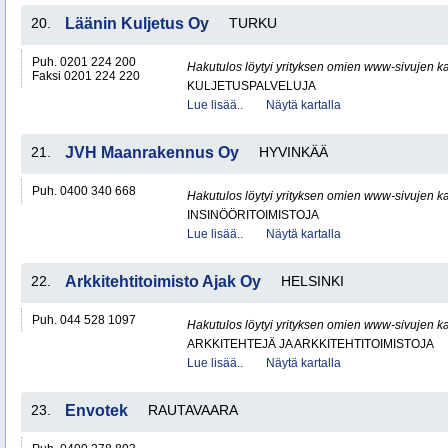
20.
Läänin Kuljetus Oy
TURKU
Puh. 0201 224 200
Hakutulos löytyi yrityksen omien www-sivujen ka
Faksi 0201 224 220
KULJETUSPALVELUJA
Lue lisää..
Näytä kartalla
21.
JVH Maanrakennus Oy
HYVINKÄÄ
Puh. 0400 340 668
Hakutulos löytyi yrityksen omien www-sivujen ka
INSINÖÖRITOIMISTOJA
Lue lisää..
Näytä kartalla
22.
Arkkitehtitoimisto Ajak Oy
HELSINKI
Puh. 044 528 1097
Hakutulos löytyi yrityksen omien www-sivujen ka
ARKKITEHTEJÄ JA ARKKITEHTITOIMISTOJA
Lue lisää..
Näytä kartalla
23.
Envotek
RAUTAVAARA