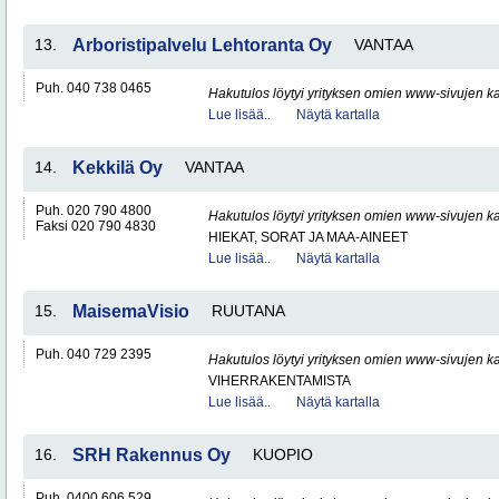
13.
Arboristipalvelu Lehtoranta Oy
VANTAA
Puh. 040 738 0465
Hakutulos löytyi yrityksen omien www-sivujen ka
Lue lisää..
Näytä kartalla
14.
Kekkilä Oy
VANTAA
Puh. 020 790 4800
Hakutulos löytyi yrityksen omien www-sivujen ka
Faksi 020 790 4830
HIEKAT, SORAT JA MAA-AINEET
Lue lisää..
Näytä kartalla
15.
MaisemaVisio
RUUTANA
Puh. 040 729 2395
Hakutulos löytyi yrityksen omien www-sivujen ka
VIHERRAKENTAMISTA
Lue lisää..
Näytä kartalla
16.
SRH Rakennus Oy
KUOPIO
Puh. 0400 606 529