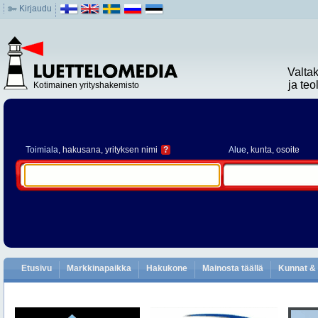
Kirjaudu
Valta
ja te
Kotimainen yrityshakemisto
Toimiala
, hakusana, yrityksen nimi
?
Alue
, kunta, osoite
Etusivu
Markkinapaikka
Hakukone
Mainosta täällä
Kunnat & 