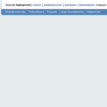
Järjestä
hakuarvon
|
nimen
|
paikkakunnan
|
toimialan
|
tietomäärän
mukaan
Rekisteriseloste
Yhteystiedot
Palaute
Lisää Suosikkeihin
Hakemisto