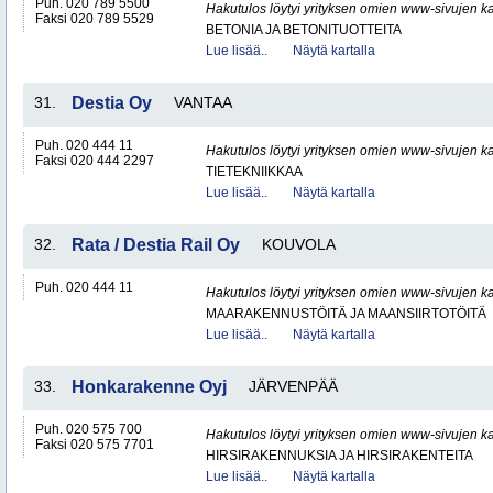
Puh. 020 789 5500
Hakutulos löytyi yrityksen omien www-sivujen ka
Faksi 020 789 5529
BETONIA JA BETONITUOTTEITA
Lue lisää..
Näytä kartalla
31.
Destia Oy
VANTAA
Puh. 020 444 11
Hakutulos löytyi yrityksen omien www-sivujen ka
Faksi 020 444 2297
TIETEKNIIKKAA
Lue lisää..
Näytä kartalla
32.
Rata / Destia Rail Oy
KOUVOLA
Puh. 020 444 11
Hakutulos löytyi yrityksen omien www-sivujen ka
MAARAKENNUSTÖITÄ JA MAANSIIRTOTÖITÄ
Lue lisää..
Näytä kartalla
33.
Honkarakenne Oyj
JÄRVENPÄÄ
Puh. 020 575 700
Hakutulos löytyi yrityksen omien www-sivujen ka
Faksi 020 575 7701
HIRSIRAKENNUKSIA JA HIRSIRAKENTEITA
Lue lisää..
Näytä kartalla