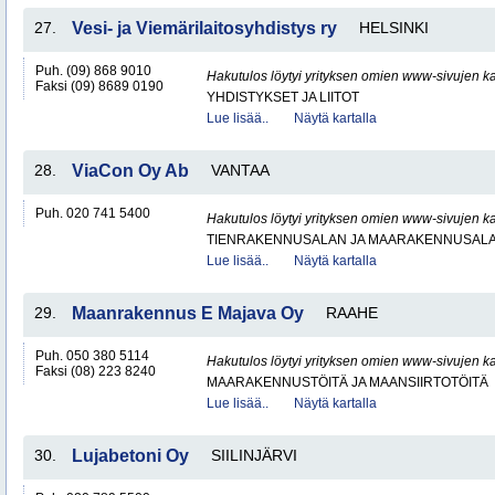
27.
Vesi- ja Viemärilaitosyhdistys ry
HELSINKI
Puh. (09) 868 9010
Hakutulos löytyi yrityksen omien www-sivujen ka
Faksi (09) 8689 0190
YHDISTYKSET JA LIITOT
Lue lisää..
Näytä kartalla
28.
ViaCon Oy Ab
VANTAA
Puh. 020 741 5400
Hakutulos löytyi yrityksen omien www-sivujen ka
TIENRAKENNUSALAN JA MAARAKENNUSALA
Lue lisää..
Näytä kartalla
29.
Maanrakennus E Majava Oy
RAAHE
Puh. 050 380 5114
Hakutulos löytyi yrityksen omien www-sivujen ka
Faksi (08) 223 8240
MAARAKENNUSTÖITÄ JA MAANSIIRTOTÖITÄ
Lue lisää..
Näytä kartalla
30.
Lujabetoni Oy
SIILINJÄRVI