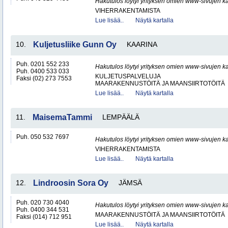
Hakutulos löytyi yrityksen omien www-sivujen ka
VIHERRAKENTAMISTA
Lue lisää..
Näytä kartalla
10.
Kuljetusliike Gunn Oy
KAARINA
Puh. 0201 552 233
Hakutulos löytyi yrityksen omien www-sivujen ka
Puh. 0400 533 033
KULJETUSPALVELUJA
Faksi (02) 273 7553
MAARAKENNUSTÖITÄ JA MAANSIIRTOTÖITÄ
Lue lisää..
Näytä kartalla
11.
MaisemaTammi
LEMPÄÄLÄ
Puh. 050 532 7697
Hakutulos löytyi yrityksen omien www-sivujen ka
VIHERRAKENTAMISTA
Lue lisää..
Näytä kartalla
12.
Lindroosin Sora Oy
JÄMSÄ
Puh. 020 730 4040
Hakutulos löytyi yrityksen omien www-sivujen ka
Puh. 0400 344 531
MAARAKENNUSTÖITÄ JA MAANSIIRTOTÖITÄ
Faksi (014) 712 951
Lue lisää..
Näytä kartalla