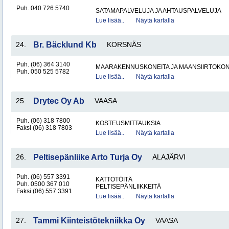
Puh. 040 726 5740
SATAMAPALVELUJA JA AHTAUSPALVELUJA
Lue lisää..
Näytä kartalla
24.
Br. Bäcklund Kb
KORSNÄS
Puh. (06) 364 3140
MAARAKENNUSKONEITA JA MAANSIIRTOKONE
Puh. 050 525 5782
Lue lisää..
Näytä kartalla
25.
Drytec Oy Ab
VAASA
Puh. (06) 318 7800
KOSTEUSMITTAUKSIA
Faksi (06) 318 7803
Lue lisää..
Näytä kartalla
26.
Peltisepänliike Arto Turja Oy
ALAJÄRVI
Puh. (06) 557 3391
KATTOTÖITÄ
Puh. 0500 367 010
PELTISEPÄNLIIKKEITÄ
Faksi (06) 557 3391
Lue lisää..
Näytä kartalla
27.
Tammi Kiinteistötekniikka Oy
VAASA