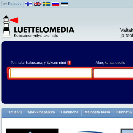
Kirjaudu
Valta
ja te
Kotimainen yrityshakemisto
Toimiala
, hakusana, yrityksen nimi
?
Alue
, kunta, osoite
Etusivu
Markkinapaikka
Hakukone
Mainosta täällä
Kunnat & 