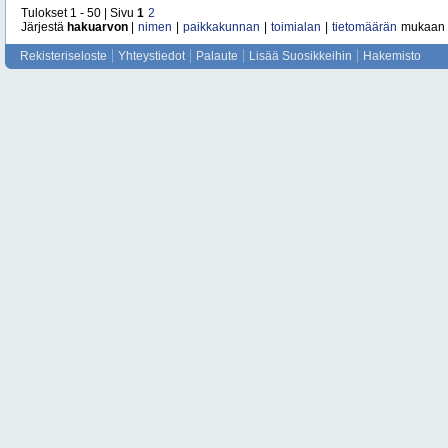
Tulokset 1 - 50 | Sivu
1
2
Järjestä
hakuarvon
|
nimen
|
paikkakunnan
|
toimialan
|
tietomäärän
mukaan
Rekisteriseloste
Yhteystiedot
Palaute
Lisää Suosikkeihin
Hakemisto