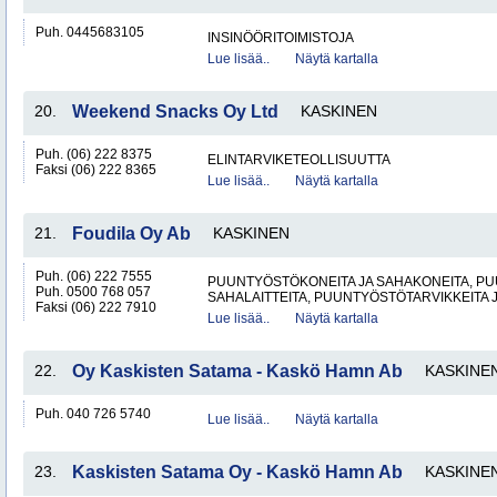
Puh. 0445683105
INSINÖÖRITOIMISTOJA
Lue lisää..
Näytä kartalla
20.
Weekend Snacks Oy Ltd
KASKINEN
Puh. (06) 222 8375
ELINTARVIKETEOLLISUUTTA
Faksi (06) 222 8365
Lue lisää..
Näytä kartalla
21.
Foudila Oy Ab
KASKINEN
Puh. (06) 222 7555
PUUNTYÖSTÖKONEITA JA SAHAKONEITA, PU
Puh. 0500 768 057
SAHALAITTEITA, PUUNTYÖSTÖTARVIKKEITA 
Faksi (06) 222 7910
Lue lisää..
Näytä kartalla
22.
Oy Kaskisten Satama - Kaskö Hamn Ab
KASKINE
Puh. 040 726 5740
Lue lisää..
Näytä kartalla
23.
Kaskisten Satama Oy - Kaskö Hamn Ab
KASKINE