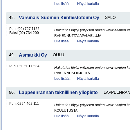
Lue lisää..
Näytä kartalla
48.
Varsinais-Suomen Kiinteistötoimi Oy
SALO
Puh. (02) 727 1122
Hakutulos löytyi yrityksen omien www-sivujen ka
Faksi (02) 734 200
RAKENNUTTAJAPALVELUJA
Lue lisää..
Näytä kartalla
49.
Asmarkki Oy
OULU
Puh. 050 501 0534
Hakutulos löytyi yrityksen omien www-sivujen ka
RAKENNUSLIIKKEITÄ
Lue lisää..
Näytä kartalla
50.
Lappeenrannan teknillinen yliopisto
LAPPEENRAN
Puh. 0294 462 111
Hakutulos löytyi yrityksen omien www-sivujen ka
KOULUTUSTA
Lue lisää..
Näytä kartalla