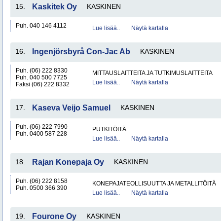
15.
Kaskitek Oy
KASKINEN
Puh. 040 146 4112
Lue lisää..
Näytä kartalla
16.
Ingenjörsbyrå Con-Jac Ab
KASKINEN
Puh. (06) 222 8330
MITTAUSLAITTEITA JA TUTKIMUSLAITTEITA
Puh. 040 500 7725
Lue lisää..
Näytä kartalla
Faksi (06) 222 8332
17.
Kaseva Veijo Samuel
KASKINEN
Puh. (06) 222 7990
PUTKITÖITÄ
Puh. 0400 587 228
Lue lisää..
Näytä kartalla
18.
Rajan Konepaja Oy
KASKINEN
Puh. (06) 222 8158
KONEPAJATEOLLISUUTTA JA METALLITÖITÄ
Puh. 0500 366 390
Lue lisää..
Näytä kartalla
19.
Fourone Oy
KASKINEN