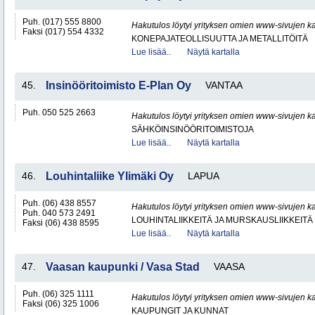
Puh. (017) 555 8800
Hakutulos löytyi yrityksen omien www-sivujen ka
Faksi (017) 554 4332
KONEPAJATEOLLISUUTTA JA METALLITÖITÄ
Lue lisää..
Näytä kartalla
45.
Insinööritoimisto E-Plan Oy
VANTAA
Puh. 050 525 2663
Hakutulos löytyi yrityksen omien www-sivujen ka
SÄHKÖINSINÖÖRITOIMISTOJA
Lue lisää..
Näytä kartalla
46.
Louhintaliike Ylimäki Oy
LAPUA
Puh. (06) 438 8557
Hakutulos löytyi yrityksen omien www-sivujen ka
Puh. 040 573 2491
LOUHINTALIIKKEITÄ JA MURSKAUSLIIKKEITÄ
Faksi (06) 438 8595
Lue lisää..
Näytä kartalla
47.
Vaasan kaupunki / Vasa Stad
VAASA
Puh. (06) 325 1111
Hakutulos löytyi yrityksen omien www-sivujen ka
Faksi (06) 325 1006
KAUPUNGIT JA KUNNAT