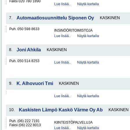
Faksi 020 780 1890
Lue lisää..
Näytä kartalla
7.
Automaatiosuunnittelu Siponen Oy
KASKINEN
Puh. 050 598 8633
INSINÖÖRITOIMISTOJA
Lue lisää..
Näytä kartalla
8.
Joni Ahkila
KASKINEN
Puh. 050 514 8253
Lue lisää..
Näytä kartalla
9.
K. Alhovuori Tmi
KASKINEN
Lue lisää..
Näytä kartalla
10.
Kaskisten Lämpö Kaskö Värme Oy Ab
KASKINEN
Puh. (06) 222 7191
KIINTEISTÖPALVELUJA
Faksi (06) 222 8013
Lue lisää..
Näytä kartalla