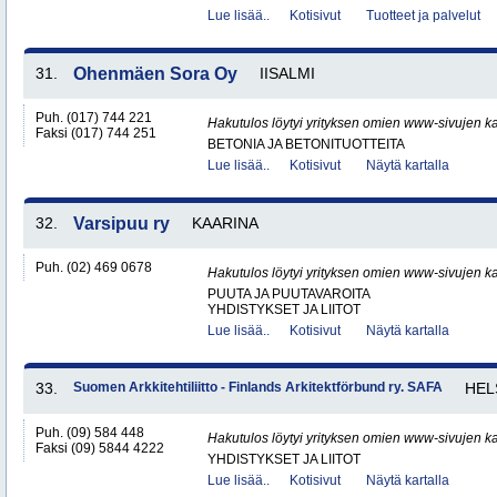
Lue lisää..
Kotisivut
Tuotteet ja palvelut
31.
Ohenmäen Sora Oy
IISALMI
Puh. (017) 744 221
Hakutulos löytyi yrityksen omien www-sivujen ka
Faksi (017) 744 251
BETONIA JA BETONITUOTTEITA
Lue lisää..
Kotisivut
Näytä kartalla
32.
Varsipuu ry
KAARINA
Puh. (02) 469 0678
Hakutulos löytyi yrityksen omien www-sivujen ka
PUUTA JA PUUTAVAROITA
YHDISTYKSET JA LIITOT
Lue lisää..
Kotisivut
Näytä kartalla
33.
Suomen Arkkitehtiliitto - Finlands Arkitektförbund ry. SAFA
HEL
Puh. (09) 584 448
Hakutulos löytyi yrityksen omien www-sivujen ka
Faksi (09) 5844 4222
YHDISTYKSET JA LIITOT
Lue lisää..
Kotisivut
Näytä kartalla