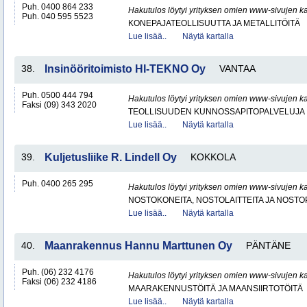
Puh. 0400 864 233
Hakutulos löytyi yrityksen omien www-sivujen ka
Puh. 040 595 5523
KONEPAJATEOLLISUUTTA JA METALLITÖITÄ
Lue lisää..
Näytä kartalla
38.
Insinööritoimisto HI-TEKNO Oy
VANTAA
Puh. 0500 444 794
Hakutulos löytyi yrityksen omien www-sivujen ka
Faksi (09) 343 2020
TEOLLISUUDEN KUNNOSSAPITOPALVELUJA
Lue lisää..
Näytä kartalla
39.
Kuljetusliike R. Lindell Oy
KOKKOLA
Puh. 0400 265 295
Hakutulos löytyi yrityksen omien www-sivujen ka
NOSTOKONEITA, NOSTOLAITTEITA JA NOST
Lue lisää..
Näytä kartalla
40.
Maanrakennus Hannu Marttunen Oy
PÄNTÄNE
Puh. (06) 232 4176
Hakutulos löytyi yrityksen omien www-sivujen ka
Faksi (06) 232 4186
MAARAKENNUSTÖITÄ JA MAANSIIRTOTÖITÄ
Lue lisää..
Näytä kartalla