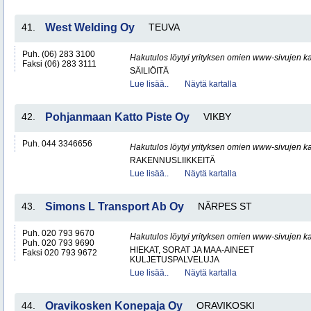
41.
West Welding Oy
TEUVA
Puh. (06) 283 3100
Hakutulos löytyi yrityksen omien www-sivujen ka
Faksi (06) 283 3111
SÄILIÖITÄ
Lue lisää..
Näytä kartalla
42.
Pohjanmaan Katto Piste Oy
VIKBY
Puh. 044 3346656
Hakutulos löytyi yrityksen omien www-sivujen ka
RAKENNUSLIIKKEITÄ
Lue lisää..
Näytä kartalla
43.
Simons L Transport Ab Oy
NÄRPES ST
Puh. 020 793 9670
Hakutulos löytyi yrityksen omien www-sivujen ka
Puh. 020 793 9690
HIEKAT, SORAT JA MAA-AINEET
Faksi 020 793 9672
KULJETUSPALVELUJA
Lue lisää..
Näytä kartalla
44.
Oravikosken Konepaja Oy
ORAVIKOSKI