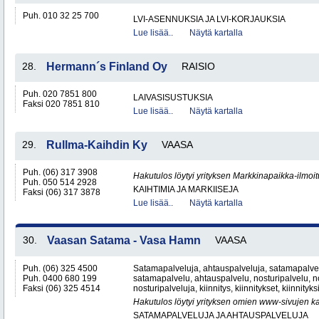
Puh. 010 32 25 700
LVI-ASENNUKSIA JA LVI-KORJAUKSIA
Lue lisää..
Näytä kartalla
28.
Hermann´s Finland Oy
RAISIO
Puh. 020 7851 800
LAIVASISUSTUKSIA
Faksi 020 7851 810
Lue lisää..
Näytä kartalla
29.
Rullma-Kaihdin Ky
VAASA
Puh. (06) 317 3908
Hakutulos löytyi yrityksen Markkinapaikka-ilmoi
Puh. 050 514 2928
KAIHTIMIA JA MARKIISEJA
Faksi (06) 317 3878
Lue lisää..
Näytä kartalla
30.
Vaasan Satama - Vasa Hamn
VAASA
Puh. (06) 325 4500
Satamapalveluja, ahtauspalveluja, satamapalvel
Puh. 0400 680 199
satamapalvelu, ahtauspalvelu, nosturipalvelu, no
Faksi (06) 325 4514
nosturipalveluja, kiinnitys, kiinnitykset, kiinnityk
Hakutulos löytyi yrityksen omien www-sivujen ka
SATAMAPALVELUJA JA AHTAUSPALVELUJA