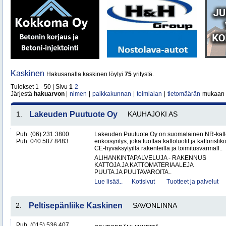
Kaskinen
Hakusanalla kaskinen löytyi
75
yritystä.
Tulokset 1 - 50 | Sivu
1
2
Järjestä
hakuarvon
|
nimen
|
paikkakunnan
|
toimialan
|
tietomäärän
mukaan
1.
Lakeuden Puutuote Oy
KAUHAJOKI AS
Puh. (06) 231 3800
Lakeuden Puutuote Oy on suomalainen NR-katto
Puh. 040 587 8483
erikoisyritys, joka tuottaa kattotuolit ja kattoristik
CE-hyväksytyillä rakenteilla ja toimitusvarmall..
ALIHANKINTAPALVELUJA - RAKENNUS
KATTOJA JA KATTOMATERIAALEJA
PUUTA JA PUUTAVAROITA..
Lue lisää..
Kotisivut
Tuotteet ja palvelut
2.
Peltisepänliike Kaskinen
SAVONLINNA
Puh. (015) 536 407