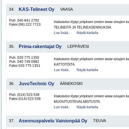
34.
KAS-Telineet Oy
VAASA
Puh. 040 841 2792
Hakutulos löytyi yrityksen omien www-sivujen ka
Faksi (06) 222 7723
TELINEITÄ JA TELINEASENNUKSIA
Lue lisää..
Näytä kartalla
35.
Prima-rakentajat Oy
LEPPÄVESI
Puh. 020 775 1350
Hakutulos löytyi yrityksen omien www-sivujen ka
Puh. 040 749 0982
KATTOTÖITÄ
Faksi 020 775 1351
Lue lisää..
Näytä kartalla
36.
JuvoTechnic Oy
ÄÄNEKOSKI
Puh. (014) 523 538
Hakutulos löytyi yrityksen omien www-sivujen ka
Faksi (014) 523 539
MUOVITUOTEVALMISTUSTA
Lue lisää..
Näytä kartalla
37.
Asennuspalvelu Vainionpää Oy
TEUVA