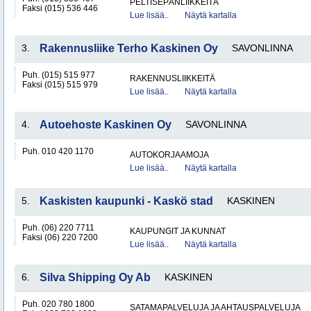
PELTISEPÄNLIIKKEITÄ
Faksi (015) 536 446
Lue lisää..
Näytä kartalla
3.
Rakennusliike Terho Kaskinen Oy
SAVONLINNA
Puh. (015) 515 977
RAKENNUSLIIKKEITÄ
Faksi (015) 515 979
Lue lisää..
Näytä kartalla
4.
Autoehoste Kaskinen Oy
SAVONLINNA
Puh. 010 420 1170
AUTOKORJAAMOJA
Lue lisää..
Näytä kartalla
5.
Kaskisten kaupunki - Kaskö stad
KASKINEN
Puh. (06) 220 7711
KAUPUNGIT JA KUNNAT
Faksi (06) 220 7200
Lue lisää..
Näytä kartalla
6.
Silva Shipping Oy Ab
KASKINEN
Puh. 020 780 1800
SATAMAPALVELUJA JA AHTAUSPALVELUJA