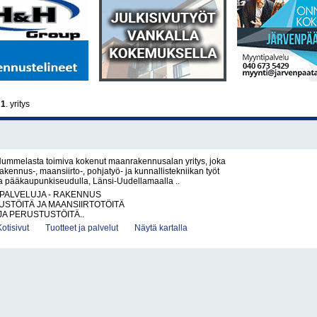
i
1
. yritys
ummelasta toimiva kokenut maanrakennusalan yritys, joka
akennus-, maansiirto-, pohjatyö- ja kunnallistekniikan työt
la pääkaupunkiseudulla, Länsi-Uudellamaalla ..
PALVELUJA - RAKENNUS
STÖITÄ JA MAANSIIRTOTÖITÄ
JA PERUSTUSTÖITÄ..
Kotisivut
Tuotteet ja palvelut
Näytä kartalla