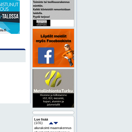
Lue lisää
(
1
/31)
aliurakointi maanrakennus