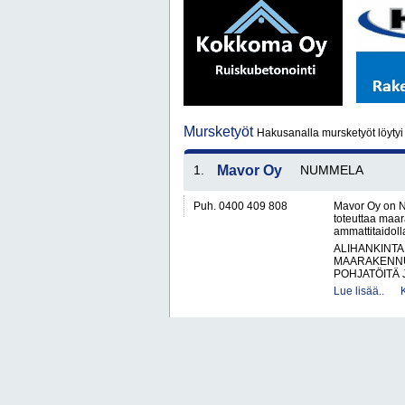
Mursketyöt
Hakusanalla mursketyöt löyty
1.
Mavor Oy
NUMMELA
Puh. 0400 409 808
Mavor Oy on N
toteuttaa maar
ammattitaidol
ALIHANKINTA
MAARAKENNU
POHJATÖITÄ 
Lue lisää..