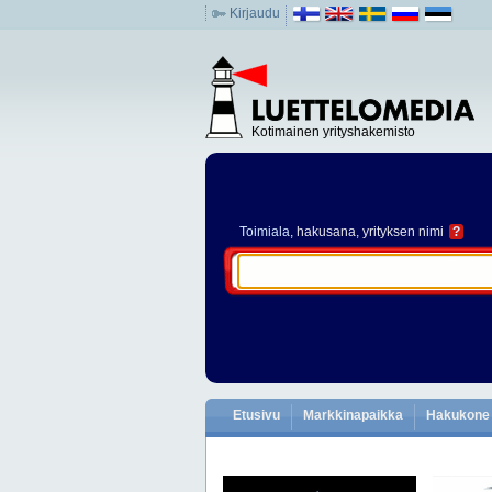
Kirjaudu
Kotimainen yrityshakemisto
Toimiala
, hakusana, yrityksen nimi
?
Etusivu
Markkinapaikka
Hakukone