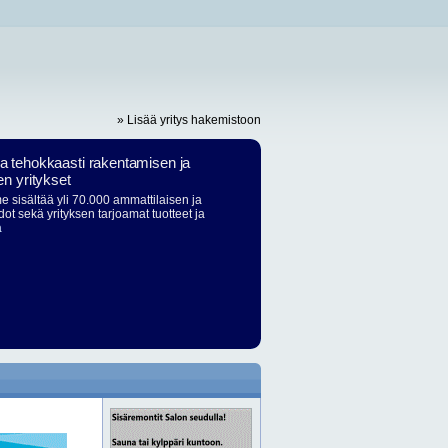
» Lisää yritys hakemistoon
ja tehokkaasti rakentamisen ja
en yritykset
 sisältää yli 70.000 ammattilaisen ja
dot sekä yrityksen tarjoamat tuotteet ja
ä