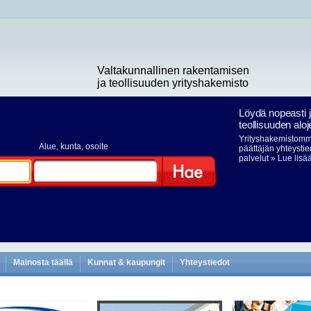
Valtakunnallinen rakentamisen
ja teollisuuden yrityshakemisto
Löydä nopeasti 
teollisuuden aloj
Yrityshakemistomme
Alue
, kunta, osoite
päättäjän yhteystie
palvelut
» Lue lisä
Hae
Mainosta täällä
Kunnat & kaupungit
Yhteystiedot