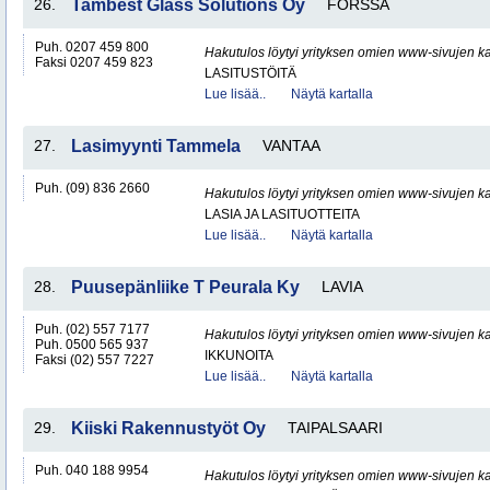
26.
Tambest Glass Solutions Oy
FORSSA
Puh. 0207 459 800
Hakutulos löytyi yrityksen omien www-sivujen ka
Faksi 0207 459 823
LASITUSTÖITÄ
Lue lisää..
Näytä kartalla
27.
Lasimyynti Tammela
VANTAA
Puh. (09) 836 2660
Hakutulos löytyi yrityksen omien www-sivujen ka
LASIA JA LASITUOTTEITA
Lue lisää..
Näytä kartalla
28.
Puusepänliike T Peurala Ky
LAVIA
Puh. (02) 557 7177
Hakutulos löytyi yrityksen omien www-sivujen ka
Puh. 0500 565 937
IKKUNOITA
Faksi (02) 557 7227
Lue lisää..
Näytä kartalla
29.
Kiiski Rakennustyöt Oy
TAIPALSAARI
Puh. 040 188 9954
Hakutulos löytyi yrityksen omien www-sivujen ka