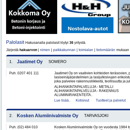
Palolasit
Hakusanalla palolasit löytyi
36
yritystä.
Järjestä
hakuarvon
|
nimen
|
paikkakunnan
|
toimialan
|
tietomäärän
mukaan
1.
Jaatimet Oy
SOMERO
Puh. 0207 401 111
Jaatimet Oy on vaativien kohteiden teräsovien, 
lasiseinäjärjestelmien ja lasijulkisivujen erikois
joka palvelee rakennusliikkeitä, teollisuutta ja jul
ALIHANKINTAPALVELUJA - METALLI
ALIHANKINTAPALVELUJA - RAKENNUS
ALUMIINIRAKENTEITA..
Lue lisää..
Kotisivut
Tuotteet ja palvelut
2.
Kosken Alumiinivalmiste Oy
TARVASJOKI
Puh. (02) 484 010
Kosken Alumiinivalmiste Oy on vuodesta 1984 toi