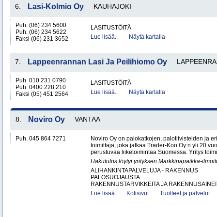
6.
Lasi-Kolmio Oy
KAUHAJOKI
Puh. (06) 234 5600
LASITUSTÖITÄ
Puh. (06) 234 5622
Lue lisää..
Näytä kartalla
Faksi (06) 231 3652
7.
Lappeenrannan Lasi Ja Peilihiomo Oy
LAPPEENRA
Puh. 010 231 0790
LASITUSTÖITÄ
Puh. 0400 228 210
Lue lisää..
Näytä kartalla
Faksi (05) 451 2564
8.
Noviro Oy
VANTAA
Puh. 045 864 7271
Noviro Oy on palokatkojen, palotiivisteiden ja eri
toimittaja, joka jatkaa Trader-Koo Oy:n yli 20
perustuvaa liiketoimintaa Suomessa. Yritys toimitt
Hakutulos löytyi yrityksen Markkinapaikka-ilmoi
ALIHANKINTAPALVELUJA - RAKENNUS
PALOSUOJAUSTA
RAKENNUSTARVIKKEITA JA RAKENNUSAINEIT
Lue lisää..
Kotisivut
Tuotteet ja palvelut