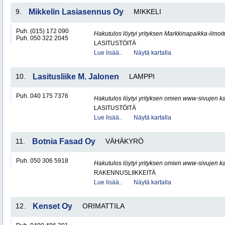
9.
Mikkelin Lasiasennus Oy
MIKKELI
Puh. (015) 172 090
Hakutulos löytyi yrityksen Markkinapaikka-ilmoi
Puh. 050 322 2045
LASITUSTÖITÄ
Lue lisää..
Näytä kartalla
10.
Lasitusliike M. Jalonen
LAMPPI
Puh. 040 175 7376
Hakutulos löytyi yrityksen omien www-sivujen ka
LASITUSTÖITÄ
Lue lisää..
Näytä kartalla
11.
Botnia Fasad Oy
VÄHÄKYRÖ
Puh. 050 306 5918
Hakutulos löytyi yrityksen omien www-sivujen ka
RAKENNUSLIIKKEITÄ
Lue lisää..
Näytä kartalla
12.
Kenset Oy
ORIMATTILA