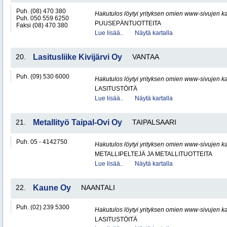
Puh. (08) 470 380
Hakutulos löytyi yrityksen omien www-sivujen ka
Puh. 050 559 6250
PUUSEPÄNTUOTTEITA
Faksi (08) 470 380
Lue lisää..
Näytä kartalla
20.
Lasitusliike Kivijärvi Oy
VANTAA
Puh. (09) 530 6000
Hakutulos löytyi yrityksen omien www-sivujen ka
LASITUSTÖITÄ
Lue lisää..
Näytä kartalla
21.
Metallityö Taipal-Ovi Oy
TAIPALSAARI
Puh. 05 - 4142750
Hakutulos löytyi yrityksen omien www-sivujen ka
METALLIPELTEJÄ JA METALLITUOTTEITA
Lue lisää..
Näytä kartalla
22.
Kaune Oy
NAANTALI
Puh. (02) 239 5300
Hakutulos löytyi yrityksen omien www-sivujen ka
LASITUSTÖITÄ