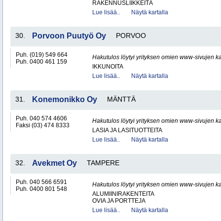
RAKENNUSLIIKKEITÄ
Lue lisää..
Näytä kartalla
30.
Porvoon Puutyö Oy
PORVOO
Puh. (019) 549 664
Hakutulos löytyi yrityksen omien www-sivujen ka
Puh. 0400 461 159
IKKUNOITA
Lue lisää..
Näytä kartalla
31.
Konemonikko Oy
MÄNTTÄ
Puh. 040 574 4606
Hakutulos löytyi yrityksen omien www-sivujen ka
Faksi (03) 474 8333
LASIA JA LASITUOTTEITA
Lue lisää..
Näytä kartalla
32.
Avekmet Oy
TAMPERE
Puh. 040 566 6591
Hakutulos löytyi yrityksen omien www-sivujen ka
Puh. 0400 801 548
ALUMIINIRAKENTEITA
OVIA JA PORTTEJA
Lue lisää..
Näytä kartalla