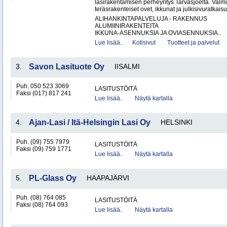
lasirakentamisen perheyritys Tarvasjoelta. Valm
teräsrakenteiset ovet, ikkunat ja julkisivuratkaisut
ALIHANKINTAPALVELUJA - RAKENNUS
ALUMIINIRAKENTEITA
IKKUNA-ASENNUKSIA JA OVIASENNUKSIA..
Lue lisää..
Kotisivut
Tuotteet ja palvelut
3.
Savon Lasituote Oy
IISALMI
Puh. 050 523 3069
LASITUSTÖITÄ
Faksi (017) 817 241
Lue lisää..
Näytä kartalla
4.
Ajan-Lasi / Itä-Helsingin Lasi Oy
HELSINKI
Puh. (09) 755 7979
LASITUSTÖITÄ
Faksi (09) 759 1771
Lue lisää..
Näytä kartalla
5.
PL-Glass Oy
HAAPAJÄRVI
Puh. (08) 764 085
LASITUSTÖITÄ
Faksi (08) 764 093
Lue lisää..
Näytä kartalla