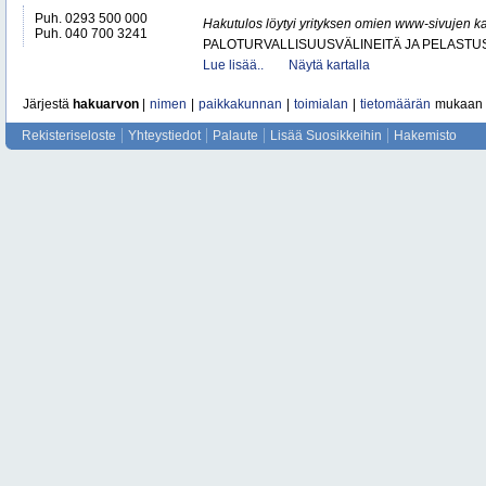
Puh. 0293 500 000
Hakutulos löytyi yrityksen omien www-sivujen ka
Puh. 040 700 3241
PALOTURVALLISUUSVÄLINEITÄ JA PELASTU
Lue lisää..
Näytä kartalla
Järjestä
hakuarvon
|
nimen
|
paikkakunnan
|
toimialan
|
tietomäärän
mukaan
Rekisteriseloste
Yhteystiedot
Palaute
Lisää Suosikkeihin
Hakemisto