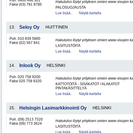
Puh. 0400 496 301
Hakutulos löytyi yrityksen omien www-sivujen ka
Faksi (03) 781 8785
PALOSUOJAUSTA
Lue lisää..
Näytä kartalla
13.
Seloy Oy
HUITTINEN
Puh. 010 839 5800
Hakutulos löytyi yrityksen omien www-sivujen ka
Faksi (02) 567 841
LASITUSTÖITÄ
Lue lisää..
Näytä kartalla
14.
Inlook Oy
HELSINKI
Puh. 020 758 9200
Hakutulos löytyi yrityksen omien www-sivujen ka
Faksi 020 758 9320
KATTOTÖITÄ - SISÄKATOT / ALAKATOT
PINTAKÄSITTELYÄ
Lue lisää..
Näytä kartalla
15.
Helsingin Lasimarkkinointi Oy
HELSINKI
Puh. (09) 2513 7520
Hakutulos löytyi yrityksen omien www-sivujen ka
Faksi (09) 773 3624
LASITUSTÖITÄ
Lue lisää..
Näytä kartalla