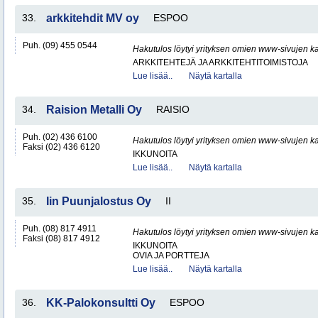
33.
arkkitehdit MV oy
ESPOO
Puh. (09) 455 0544
Hakutulos löytyi yrityksen omien www-sivujen ka
ARKKITEHTEJÄ JA ARKKITEHTITOIMISTOJA
Lue lisää..
Näytä kartalla
34.
Raision Metalli Oy
RAISIO
Puh. (02) 436 6100
Hakutulos löytyi yrityksen omien www-sivujen ka
Faksi (02) 436 6120
IKKUNOITA
Lue lisää..
Näytä kartalla
35.
Iin Puunjalostus Oy
II
Puh. (08) 817 4911
Hakutulos löytyi yrityksen omien www-sivujen ka
Faksi (08) 817 4912
IKKUNOITA
OVIA JA PORTTEJA
Lue lisää..
Näytä kartalla
36.
KK-Palokonsultti Oy
ESPOO