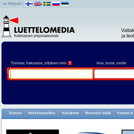
Kirjaudu
Valta
ja te
Kotimainen yrityshakemisto
Toimiala
, hakusana, yrityksen nimi
?
Alue
, kunta, osoite
Etusivu
Markkinapaikka
Hakukone
Mainosta täällä
Kunnat & 