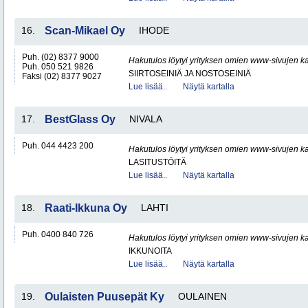
16.
Scan-Mikael Oy
IHODE
Puh. (02) 8377 9000
Hakutulos löytyi yrityksen omien www-sivujen ka
Puh. 050 521 9826
SIIRTOSEINIÄ JA NOSTOSEINIÄ
Faksi (02) 8377 9027
Lue lisää..
Näytä kartalla
17.
BestGlass Oy
NIVALA
Puh. 044 4423 200
Hakutulos löytyi yrityksen omien www-sivujen ka
LASITUSTÖITÄ
Lue lisää..
Näytä kartalla
18.
Raati-Ikkuna Oy
LAHTI
Puh. 0400 840 726
Hakutulos löytyi yrityksen omien www-sivujen ka
IKKUNOITA
Lue lisää..
Näytä kartalla
19.
Oulaisten Puusepät Ky
OULAINEN