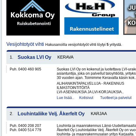
Vesijohtotyöt vihti
Hakusanoilla vesijohtotyöt vihti löytyi
5
yritystä.
1.
Suokas LVI Oy
KERAVA
Puh. 0400 460 905
Suokas LVI Oy on kokenut ja luotettava LVI-urako
asiantuntija, joka on palvellut taloyhtiöitä, yrityks
30 vuoden ajan. Toimimme Keravalta käsin kok.
ALIHANKINTAPALVELUJA - RAKENNUS
ILMASTOINTITÖITÄ
LVI-ASENNUKSIA JA LVI-KORJAUKSIA..
Lue lisää..
Kotisivut
Tuotteet ja palvelut
2.
Louhintaliike Velj. Åkerfelt Oy
KARJAA
Puh. 0400 208 207
Louhinta ja maanrakennus Länsi-Uudellamaalla –
Puh. 0400 514 779
Åkerfelt Oy Louhintaliike Velj. Åkerfelt Oy on v
louhinta- ja maanrakennusalan yritys Karjaalta. Yr