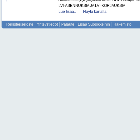
LVI-ASENNUKSIA JA LVI-KORJAUKSIA
Lue lisää..
Näytä kartalla
Rekisteriseloste
Yhteystiedot
Palaute
Lisää Suosikkeihin
Hakemisto