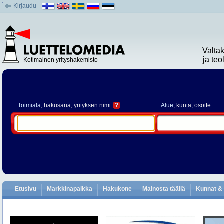
Kirjaudu
Valta
ja te
Kotimainen yrityshakemisto
Toimiala
, hakusana, yrityksen nimi
?
Alue
, kunta, osoite
Etusivu
Markkinapaikka
Hakukone
Mainosta täällä
Kunnat & 