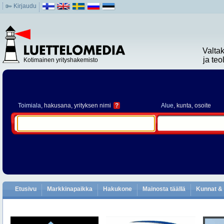
Kirjaudu
Valta
ja te
Kotimainen yrityshakemisto
Toimiala
, hakusana, yrityksen nimi
?
Alue
, kunta, osoite
Etusivu
Markkinapaikka
Hakukone
Mainosta täällä
Kunnat & 