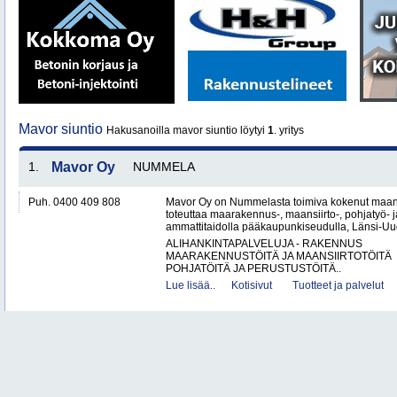
Mavor siuntio
Hakusanoilla mavor siuntio löytyi
1
. yritys
1.
Mavor Oy
NUMMELA
Puh. 0400 409 808
Mavor Oy on Nummelasta toimiva kokenut maanr
toteuttaa maarakennus-, maansiirto-, pohjatyö- j
ammattitaidolla pääkaupunkiseudulla, Länsi-Uud
ALIHANKINTAPALVELUJA - RAKENNUS
MAARAKENNUSTÖITÄ JA MAANSIIRTOTÖITÄ
POHJATÖITÄ JA PERUSTUSTÖITÄ..
Lue lisää..
Kotisivut
Tuotteet ja palvelut