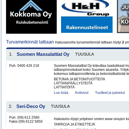
Turvamerkinnät lattiaan
Hakusanoilla turvamerkinnät lattiaan löytyi
2
yri
1.
Suomen Massalattiat Oy
TUUSULA
Puh. 0400 426 218
Suomen Massalattiat Oy toteuttaa laadukkaat mas
lattianpinnoitukset koko Suomen alueella. Yrityk
kokemus lattiapinnoitteista ja betonilattiatöistä te
BETONIA JA BETONITUOTTEITA
LATTIANPÄÄLLYSTEITÄ
LATTIATÖITÄ
Lue lisää..
Kotisivut
Tuotteet ja palvelut
2.
Seri-Deco Oy
TUUSULA
Puh. (09) 612 2580
Hakutulos löytyi yrityksen omien www-sivujen ka
Faksi (09) 6122 5850
TARROJA JA ETIKETTEJÄ