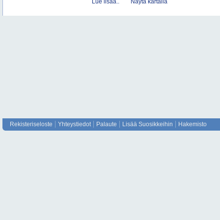
Lue lisää..
Näytä kartalla
Rekisteriseloste
Yhteystiedot
Palaute
Lisää Suosikkeihin
Hakemisto