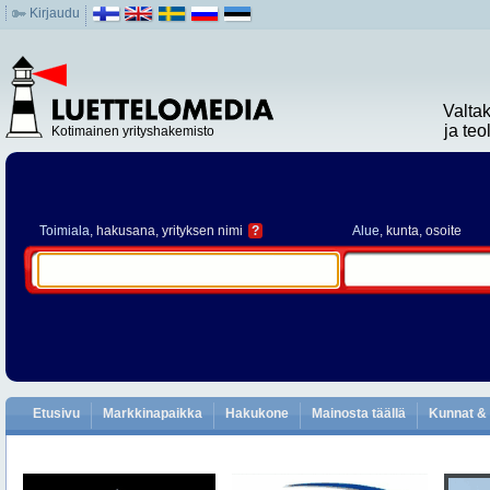
Kirjaudu
Valta
ja te
Kotimainen yrityshakemisto
Toimiala
, hakusana, yrityksen nimi
?
Alue
, kunta, osoite
Etusivu
Markkinapaikka
Hakukone
Mainosta täällä
Kunnat & 