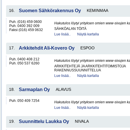
16.
Suomen Sähkörakennus Oy
KEMINMAA
Puh. (016) 459 0600
Hakutulos löytyi yrityksen omien www-sivujen ka
Puh. 0400 392 009
SÄHKÖALAN TÖITÄ
Faksi (016) 459 0632
Lue lisää..
Näytä kartalla
17.
Arkkitehdit Ali-Kovero Oy
ESPOO
Puh. 0400 408 212
Hakutulos löytyi yrityksen omien www-sivujen ka
Puh. 050 537 6260
ARKKITEHTEJÄ JA ARKKITEHTITOIMISTOJA
RAKENNUSSUUNNITTELUA
Lue lisää..
Näytä kartalla
18.
Sarmaplan Oy
ALAVUS
Puh. 050 409 7254
Hakutulos löytyi yrityksen omien www-sivujen ka
Lue lisää..
Näytä kartalla
19.
Suunnittelu Laukka Oy
NIVALA