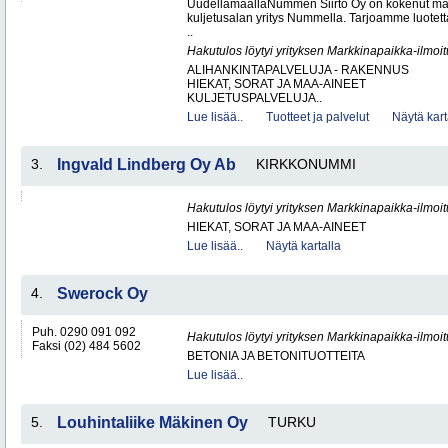
UudellamaallaNummen Siirto Oy on kokenut ma
kuljetusalan yritys Nummella. Tarjoamme luotett
..
Hakutulos löytyi yrityksen Markkinapaikka-ilmoi
ALIHANKINTAPALVELUJA - RAKENNUS
HIEKAT, SORAT JA MAA-AINEET
KULJETUSPALVELUJA..
Lue lisää..
Tuotteet ja palvelut
Näytä kart
3.
Ingvald Lindberg Oy Ab
KIRKKONUMMI
Hakutulos löytyi yrityksen Markkinapaikka-ilmoi
HIEKAT, SORAT JA MAA-AINEET
Lue lisää..
Näytä kartalla
4.
Swerock Oy
Puh. 0290 091 092
Hakutulos löytyi yrityksen Markkinapaikka-ilmoi
Faksi (02) 484 5602
BETONIA JA BETONITUOTTEITA
Lue lisää..
5.
Louhintaliike Mäkinen Oy
TURKU