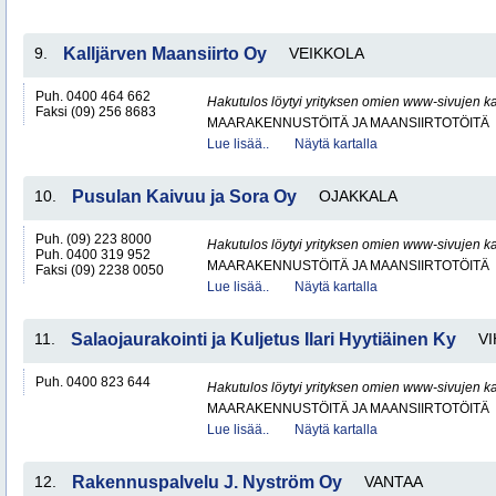
9.
Kalljärven Maansiirto Oy
VEIKKOLA
Puh. 0400 464 662
Hakutulos löytyi yrityksen omien www-sivujen ka
Faksi (09) 256 8683
MAARAKENNUSTÖITÄ JA MAANSIIRTOTÖITÄ
Lue lisää..
Näytä kartalla
10.
Pusulan Kaivuu ja Sora Oy
OJAKKALA
Puh. (09) 223 8000
Hakutulos löytyi yrityksen omien www-sivujen ka
Puh. 0400 319 952
MAARAKENNUSTÖITÄ JA MAANSIIRTOTÖITÄ
Faksi (09) 2238 0050
Lue lisää..
Näytä kartalla
11.
Salaojaurakointi ja Kuljetus Ilari Hyytiäinen Ky
VI
Puh. 0400 823 644
Hakutulos löytyi yrityksen omien www-sivujen ka
MAARAKENNUSTÖITÄ JA MAANSIIRTOTÖITÄ
Lue lisää..
Näytä kartalla
12.
Rakennuspalvelu J. Nyström Oy
VANTAA