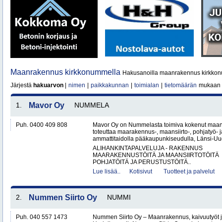
Maanrakennus kirkkonummella
Hakusanoilla maanrakennus kirkkon
Järjestä
hakuarvon
|
nimen
|
paikkakunnan
|
toimialan
|
tietomäärän
mukaan
1.
Mavor Oy
NUMMELA
Puh. 0400 409 808
Mavor Oy on Nummelasta toimiva kokenut maanr
toteuttaa maarakennus-, maansiirto-, pohjatyö- j
ammattitaidolla pääkaupunkiseudulla, Länsi-Uud
ALIHANKINTAPALVELUJA - RAKENNUS
MAARAKENNUSTÖITÄ JA MAANSIIRTOTÖITÄ
POHJATÖITÄ JA PERUSTUSTÖITÄ..
Lue lisää..
Kotisivut
Tuotteet ja palvelut
2.
Nummen Siirto Oy
NUMMI
Puh. 040 557 1473
Nummen Siirto Oy – Maanrakennus, kaivuutyöt j