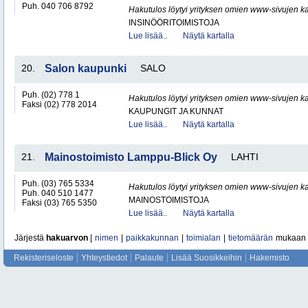
Puh. 040 706 8792
Hakutulos löytyi yrityksen omien www-sivujen ka
INSINÖÖRITOIMISTOJA
Lue lisää..
Näytä kartalla
20.
Salon kaupunki
SALO
Puh. (02) 778 1
Hakutulos löytyi yrityksen omien www-sivujen ka
Faksi (02) 778 2014
KAUPUNGIT JA KUNNAT
Lue lisää..
Näytä kartalla
21.
Mainostoimisto Lamppu-Blick Oy
LAHTI
Puh. (03) 765 5334
Hakutulos löytyi yrityksen omien www-sivujen ka
Puh. 040 510 1477
MAINOSTOIMISTOJA
Faksi (03) 765 5350
Lue lisää..
Näytä kartalla
Järjestä
hakuarvon
|
nimen
|
paikkakunnan
|
toimialan
|
tietomäärän
mukaan
Rekisteriseloste
Yhteystiedot
Palaute
Lisää Suosikkeihin
Hakemisto