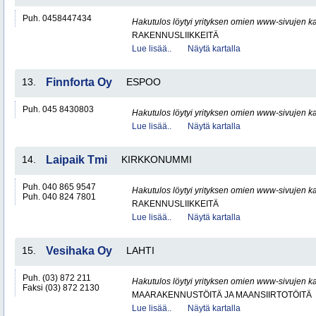
Puh. 0458447434
Hakutulos löytyi yrityksen omien www-sivujen ka
RAKENNUSLIIKKEITÄ
Lue lisää..
Näytä kartalla
13.
Finnforta Oy
ESPOO
Puh. 045 8430803
Hakutulos löytyi yrityksen omien www-sivujen ka
Lue lisää..
Näytä kartalla
14.
Laipaik Tmi
KIRKKONUMMI
Puh. 040 865 9547
Hakutulos löytyi yrityksen omien www-sivujen ka
Puh. 040 824 7801
RAKENNUSLIIKKEITÄ
Lue lisää..
Näytä kartalla
15.
Vesihaka Oy
LAHTI
Puh. (03) 872 211
Hakutulos löytyi yrityksen omien www-sivujen ka
Faksi (03) 872 2130
MAARAKENNUSTÖITÄ JA MAANSIIRTOTÖITÄ
Lue lisää..
Näytä kartalla