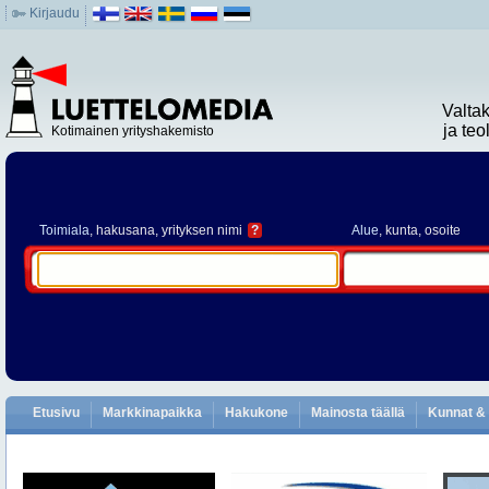
Kirjaudu
Valta
ja te
Kotimainen yrityshakemisto
Toimiala
, hakusana, yrityksen nimi
?
Alue
, kunta, osoite
Etusivu
Markkinapaikka
Hakukone
Mainosta täällä
Kunnat & 