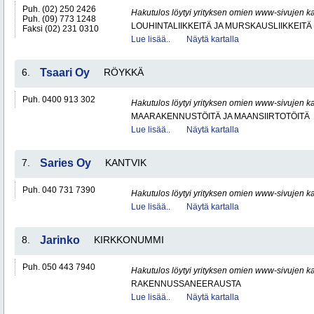
Puh. (02) 250 2426
Hakutulos löytyi yrityksen omien www-sivujen ka
Puh. (09) 773 1248
LOUHINTALIIKKEITÄ JA MURSKAUSLIIKKEITÄ
Faksi (02) 231 0310
Lue lisää..
Näytä kartalla
6.
Tsaari Oy
RÖYKKÄ
Puh. 0400 913 302
Hakutulos löytyi yrityksen omien www-sivujen ka
MAARAKENNUSTÖITÄ JA MAANSIIRTOTÖITÄ
Lue lisää..
Näytä kartalla
7.
Saries Oy
KANTVIK
Puh. 040 731 7390
Hakutulos löytyi yrityksen omien www-sivujen ka
Lue lisää..
Näytä kartalla
8.
Jarinko
KIRKKONUMMI
Puh. 050 443 7940
Hakutulos löytyi yrityksen omien www-sivujen ka
RAKENNUSSANEERAUSTA
Lue lisää..
Näytä kartalla