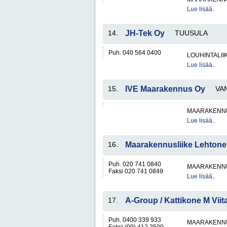
Lue lisää..
14.
JH-Tek Oy
TUUSULA
Puh. 040 564 0400
LOUHINTALII
Lue lisää..
15.
IVE Maarakennus Oy
VA
MAARAKENNU
Lue lisää..
16.
Maarakennusliike Lehton
Puh. 020 741 0840
MAARAKENNU
Faksi 020 741 0849
Lue lisää..
17.
A-Group / Kattikone M Vii
Puh. 0400 339 933
MAARAKENNU