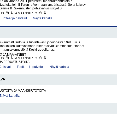
sela on vuonna 2001 perustettu maanrakennustöihin
ritys, joka toimii Turun ja Vehmaan ympäristössä. Soita ja kysy
stamme!!! Rakennusten pohjavahvistustyöt S..
STÖITÄ JA MAANSIIRTOTÖITÄ
Tuotteet ja palvelut
Näytä kartalla
 ammattitaidolla ja luotettavasti jo vuodesta 1991. Tuus
oaa kaiken kattavat maanraken­nus­työt Olemme toteuttaneet
ia maanrakennustöitä Keski-uudellama..
AT JA MAA-AINEET
STÖITÄ JA MAANSIIRTOTÖITÄ
JA PERUSTUSTÖITÄ..
Kotisivut
Tuotteet ja palvelut
Näytä kartalla
EVA
STÖITÄ JA MAANSIIRTOTÖITÄ
Näytä kartalla