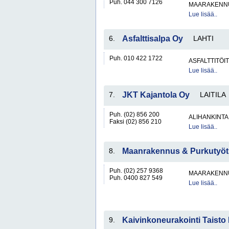
Puh. 044 300 7126
MAARAKENNU
Lue lisää..
6.
Asfalttisalpa Oy
LAHTI
Puh. 010 422 1722
ASFALTTITÖI
Lue lisää..
7.
JKT Kajantola Oy
LAITILA
Puh. (02) 856 200
ALIHANKINTA
Faksi (02) 856 210
Lue lisää..
8.
Maanrakennus & Purkutyöt
Puh. (02) 257 9368
MAARAKENNU
Puh. 0400 827 549
Lue lisää..
9.
Kaivinkoneurakointi Taist