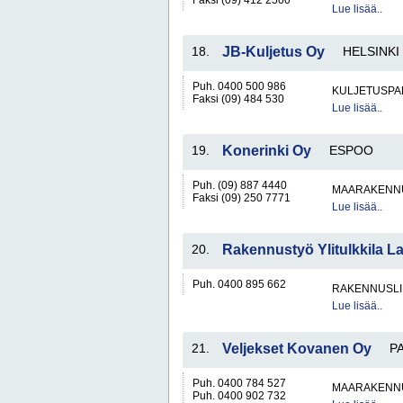
Faksi (09) 412 2500
Lue lisää..
18.
JB-Kuljetus Oy
HELSINKI
Puh. 0400 500 986
KULJETUSPA
Faksi (09) 484 530
Lue lisää..
19.
Konerinki Oy
ESPOO
Puh. (09) 887 4440
MAARAKENNU
Faksi (09) 250 7771
Lue lisää..
20.
Rakennustyö Ylitulkkila La
Puh. 0400 895 662
RAKENNUSLI
Lue lisää..
21.
Veljekset Kovanen Oy
P
Puh. 0400 784 527
MAARAKENNU
Puh. 0400 902 732