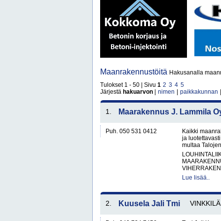
Maanrakennustöitä
Hakusanalla maanr
Tulokset 1 - 50 | Sivu
1
2
3
4
5
Järjestä
hakuarvon
|
nimen
|
paikkakunnan
1.
Maarakennus J. Lammila O
Puh. 050 531 0412
Kaikki maanra
ja luotettavas
multaa Taloje
LOUHINTALII
MAARAKENNU
VIHERRAKEN
Lue lisää..
2.
Kuusela Jali Tmi
VINKKILÄ