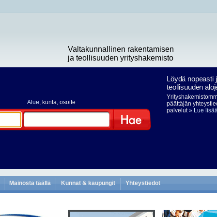
Valtakunnallinen rakentamisen
ja teollisuuden yrityshakemisto
Löydä nopeasti 
teollisuuden aloj
Yrityshakemistomme
Alue
, kunta, osoite
päättäjän yhteystie
palvelut
» Lue lisä
Hae
Mainosta täällä
Kunnat & kaupungit
Yhteystiedot