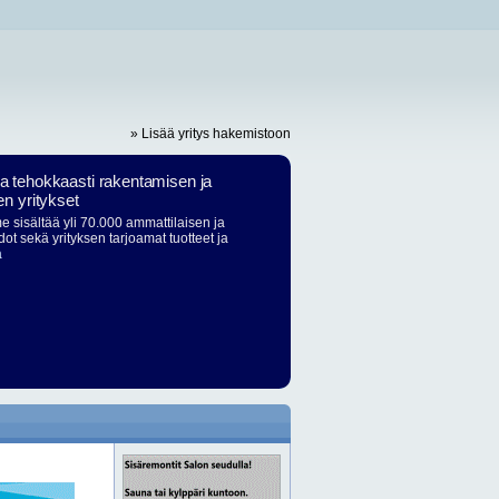
» Lisää yritys hakemistoon
ja tehokkaasti rakentamisen ja
en yritykset
 sisältää yli 70.000 ammattilaisen ja
dot sekä yrityksen tarjoamat tuotteet ja
ä