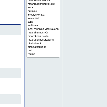
maanrakennustöitä
maanrakennusurakointi
eura
eurajoki
imeytyskenttiä
kaivuutöitä
laitila
louhintaa
länsi-rannikon viherrakennus
maarakennustyöt
maarakennustöitä
maarakennusurakointi
pihakaivuut
pihalaatoitukset
pori
rauma
sadevesiviemäröinti
salaojituksia
satakunta
seulottua multaa
talojen pohjatyöt
talojen pohjatöitä
uusikaupunki
viherrakentaminen
bobcat
bobcat työt varsinais-suomi
jali kuusela
jali kuusela varsinais-suomi
kaivinkoneurakointia
kaivinkoneurakointia varsinais-suomi