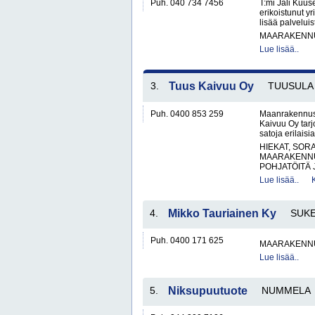
Puh. 040 734 7456
T:mi Jali Kuu
erikoistunut y
lisää palvelui
MAARAKENNU
Lue lisää..
3.
Tuus Kaivuu Oy
TUUSULA
Puh. 0400 853 259
Maanrakennus -
Kaivuu Oy tarj
satoja erilais
HIEKAT, SOR
MAARAKENNU
POHJATÖITÄ 
Lue lisää..
4.
Mikko Tauriainen Ky
SUK
Puh. 0400 171 625
MAARAKENNU
Lue lisää..
5.
Niksupuutuote
NUMMELA