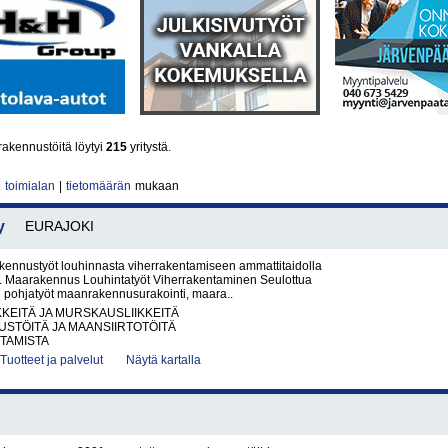
akennustöitä löytyi
215
yritystä.
|
toimialan
|
tietomäärän
mukaan
y
EURAJOKI
kennustyöt louhinnasta viherrakentamiseen ammattitaidolla
ti. Maarakennus Louhintatyöt Viherrakentaminen Seulottua
n pohjatyöt maanrakennusurakointi, maara..
KKEITÄ JA MURSKAUSLIIKKEITÄ
STÖITÄ JA MAANSIIRTOTÖITÄ
TAMISTA
Tuotteet ja palvelut
Näytä kartalla