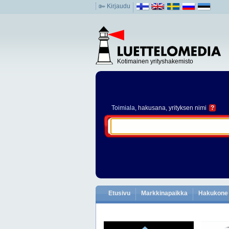
Kirjaudu
Kotimainen yrityshakemisto
Toimiala
, hakusana, yrityksen nimi
?
Etusivu
Markkinapaikka
Hakukone