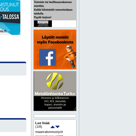
Lue lisää
(
1
/8)
maanrakennustyöt