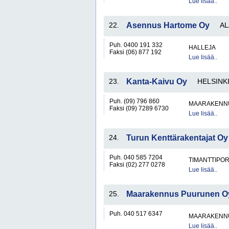
Lue lisää..
22.
Asennus Hartome Oy
AL
Puh. 0400 191 332
HALLEJA
Faksi (06) 877 192
Lue lisää..
23.
Kanta-Kaivu Oy
HELSINK
Puh. (09) 796 860
MAARAKENNU
Faksi (09) 7289 6730
Lue lisää..
24.
Turun Kenttärakentajat Oy
Puh. 040 585 7204
TIMANTTIPOR
Faksi (02) 277 0278
Lue lisää..
25.
Maarakennus Puurunen O
Puh. 040 517 6347
MAARAKENNU
Lue lisää..