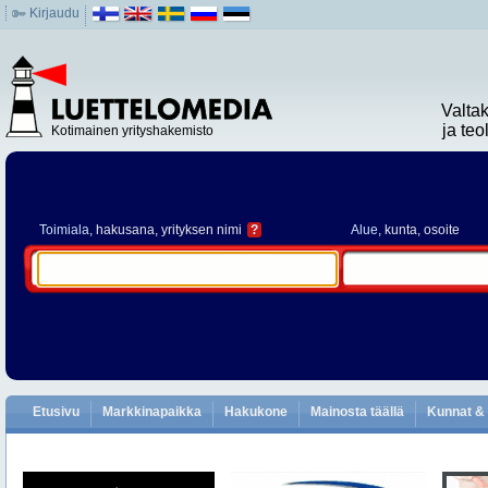
Kirjaudu
Valta
ja te
Kotimainen yrityshakemisto
Toimiala
, hakusana, yrityksen nimi
?
Alue
, kunta, osoite
Etusivu
Markkinapaikka
Hakukone
Mainosta täällä
Kunnat & 