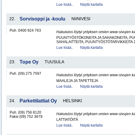
Lue lisää..
Näytä kartalla
22.
Sorvisoppi ja -koulu
NIINIVESI
Puh. 0400 924 763
Hakutulos löytyi yrityksen omien www-sivujen ka
PUUNTYÖSTÖKONEITA JA SAHAKONEITA, PU
SAHALAITTEITA, PUUNTYÖSTÖTARVIKKEITA 
Lue lisää..
Näytä kartalla
23.
Tope Oy
TUUSULA
Puh. (09) 275 7597
Hakutulos löytyi yrityksen omien www-sivujen ka
MAALEJA JA TAPETTEJA
Lue lisää..
Näytä kartalla
24.
Parkettilattiat Oy
HELSINKI
Puh. (09) 756 8120
Hakutulos löytyi yrityksen omien www-sivujen ka
Faksi (09) 752 3679
LATTIATÖITÄ
Lue lisää..
Näytä kartalla