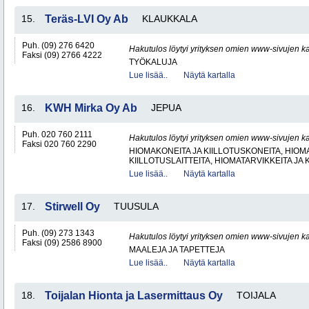
15.
Teräs-LVI Oy Ab
KLAUKKALA
Puh. (09) 276 6420
Hakutulos löytyi yrityksen omien www-sivujen ka
Faksi (09) 2766 4222
TYÖKALUJA
Lue lisää..
Näytä kartalla
16.
KWH Mirka Oy Ab
JEPUA
Puh. 020 760 2111
Hakutulos löytyi yrityksen omien www-sivujen ka
Faksi 020 760 2290
HIOMAKONEITA JA KIILLOTUSKONEITA, HIOMA
KIILLOTUSLAITTEITA, HIOMATARVIKKEITA JA 
Lue lisää..
Näytä kartalla
17.
Stirwell Oy
TUUSULA
Puh. (09) 273 1343
Hakutulos löytyi yrityksen omien www-sivujen ka
Faksi (09) 2586 8900
MAALEJA JA TAPETTEJA
Lue lisää..
Näytä kartalla
18.
Toijalan Hionta ja Lasermittaus Oy
TOIJALA