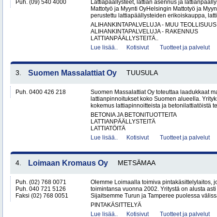
Puh. (09) 540 4000
Lattiapäällysteet, lattian asennus ja lattianpääll
Mattotyö ja Myynti OyHelsingin Mattotyö ja Myy
perustettu lattiapäällysteiden erikoiskauppa, latt
ALIHANKINTAPALVELUJA - MUU TEOLLISUUS
ALIHANKINTAPALVELUJA - RAKENNUS
LATTIANPÄÄLLYSTEITÄ..
Lue lisää..
Kotisivut
Tuotteet ja palvelut
3.
Suomen Massalattiat Oy
TUUSULA
Puh. 0400 426 218
Suomen Massalattiat Oy toteuttaa laadukkaat mas
lattianpinnoitukset koko Suomen alueella. Yrityk
kokemus lattiapinnoitteista ja betonilattiatöistä te
BETONIA JA BETONITUOTTEITA
LATTIANPÄÄLLYSTEITÄ
LATTIATÖITÄ
Lue lisää..
Kotisivut
Tuotteet ja palvelut
4.
Loimaan Kromaus Oy
METSÄMAA
Puh. (02) 768 0071
Olemme Loimaalla toimiva pintakäsittelylaitos, j
Puh. 040 721 5126
toimintansa vuonna 2002. Yritystä on alusta ast
Faksi (02) 768 0051
Sijaitsemme Turun ja Tamperee puolessa välissä, 
PINTAKÄSITTELYÄ
Lue lisää..
Kotisivut
Tuotteet ja palvelut