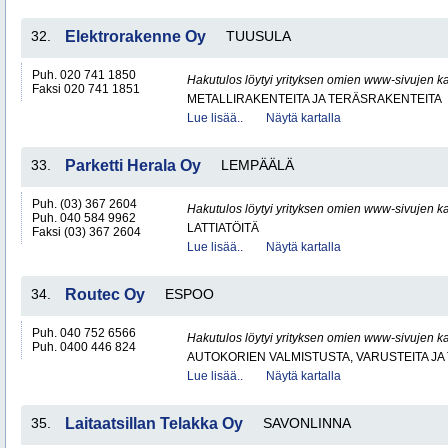
32.
Elektrorakenne Oy
TUUSULA
Puh. 020 741 1850
Hakutulos löytyi yrityksen omien www-sivujen ka
Faksi 020 741 1851
METALLIRAKENTEITA JA TERÄSRAKENTEITA
Lue lisää..
Näytä kartalla
33.
Parketti Herala Oy
LEMPÄÄLÄ
Puh. (03) 367 2604
Hakutulos löytyi yrityksen omien www-sivujen ka
Puh. 040 584 9962
LATTIATÖITÄ
Faksi (03) 367 2604
Lue lisää..
Näytä kartalla
34.
Routec Oy
ESPOO
Puh. 040 752 6566
Hakutulos löytyi yrityksen omien www-sivujen ka
Puh. 0400 446 824
AUTOKORIEN VALMISTUSTA, VARUSTEITA JA 
Lue lisää..
Näytä kartalla
35.
Laitaatsillan Telakka Oy
SAVONLINNA