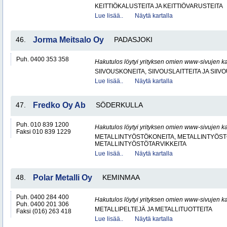
KEITTIÖKALUSTEITA JA KEITTIÖVARUSTEITA
Lue lisää..
Näytä kartalla
46.
Jorma Meitsalo Oy
PADASJOKI
Puh. 0400 353 358
Hakutulos löytyi yrityksen omien www-sivujen ka
SIIVOUSKONEITA, SIIVOUSLAITTEITA JA SIIV
Lue lisää..
Näytä kartalla
47.
Fredko Oy Ab
SÖDERKULLA
Puh. 010 839 1200
Hakutulos löytyi yrityksen omien www-sivujen ka
Faksi 010 839 1229
METALLINTYÖSTÖKONEITA, METALLINTYÖSTÖ
METALLINTYÖSTÖTARVIKKEITA
Lue lisää..
Näytä kartalla
48.
Polar Metalli Oy
KEMINMAA
Puh. 0400 284 400
Hakutulos löytyi yrityksen omien www-sivujen ka
Puh. 0400 201 306
METALLIPELTEJÄ JA METALLITUOTTEITA
Faksi (016) 263 418
Lue lisää..
Näytä kartalla