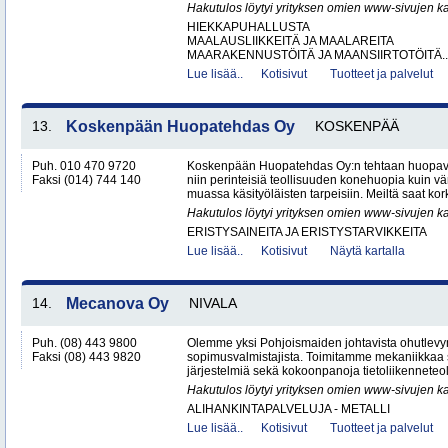
Hakutulos löytyi yrityksen omien www-sivujen ka
HIEKKAPUHALLUSTA
MAALAUSLIIKKEITÄ JA MAALAREITA
MAARAKENNUSTÖITÄ JA MAANSIIRTOTÖITÄ..
Lue lisää..
Kotisivut
Tuotteet ja palvelut
13.
Koskenpään Huopatehdas Oy
KOSKENPÄÄ
Puh. 010 470 9720
Koskenpään Huopatehdas Oy:n tehtaan huopaval
Faksi (014) 744 140
niin perinteisiä teollisuuden konehuopia kuin vä
muassa käsityöläisten tarpeisiin. Meiltä saat kor
Hakutulos löytyi yrityksen omien www-sivujen ka
ERISTYSAINEITA JA ERISTYSTARVIKKEITA
Lue lisää..
Kotisivut
Näytä kartalla
14.
Mecanova Oy
NIVALA
Puh. (08) 443 9800
Olemme yksi Pohjoismaiden johtavista ohutlev
Faksi (08) 443 9820
sopimusvalmistajista. Toimitamme mekaniikkaa s
järjestelmiä sekä kokoonpanoja tietoliikenneteoll
Hakutulos löytyi yrityksen omien www-sivujen ka
ALIHANKINTAPALVELUJA - METALLI
Lue lisää..
Kotisivut
Tuotteet ja palvelut