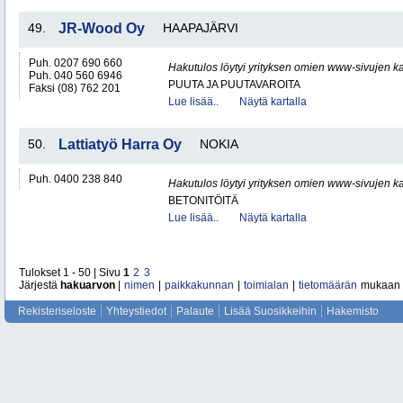
49.
JR-Wood Oy
HAAPAJÄRVI
Puh. 0207 690 660
Hakutulos löytyi yrityksen omien www-sivujen ka
Puh. 040 560 6946
PUUTA JA PUUTAVAROITA
Faksi (08) 762 201
Lue lisää..
Näytä kartalla
50.
Lattiatyö Harra Oy
NOKIA
Puh. 0400 238 840
Hakutulos löytyi yrityksen omien www-sivujen ka
BETONITÖITÄ
Lue lisää..
Näytä kartalla
Tulokset 1 - 50 | Sivu
1
2
3
Järjestä
hakuarvon
|
nimen
|
paikkakunnan
|
toimialan
|
tietomäärän
mukaan
Rekisteriseloste
Yhteystiedot
Palaute
Lisää Suosikkeihin
Hakemisto