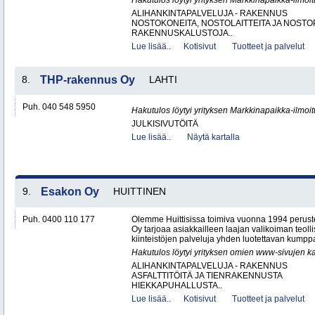
Hakutulos löytyi yrityksen Markkinapaikka-ilmoi
ALIHANKINTAPALVELUJA - RAKENNUS
NOSTOKONEITA, NOSTOLAITTEITA JA NOST
RAKENNUSKALUSTOJA..
Lue lisää..
Kotisivut
Tuotteet ja palvelut
8.
THP-rakennus Oy
LAHTI
Puh. 040 548 5950
Hakutulos löytyi yrityksen Markkinapaikka-ilmoi
JULKISIVUTÖITÄ
Lue lisää..
Näytä kartalla
9.
Esakon Oy
HUITTINEN
Puh. 0400 110 177
Olemme Huittisissa toimiva vuonna 1994 peruste
Oy tarjoaa asiakkailleen laajan valikoiman teol
kiinteistöjen palveluja yhden luotettavan kumppa
Hakutulos löytyi yrityksen omien www-sivujen ka
ALIHANKINTAPALVELUJA - RAKENNUS
ASFALTTITÖITÄ JA TIENRAKENNUSTA
HIEKKAPUHALLUSTA..
Lue lisää..
Kotisivut
Tuotteet ja palvelut