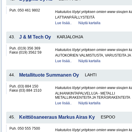
Puh. 050 461 9802
Hakutulos löytyi yrityksen omien www-sivujen ka
LATTIANPÄÄLLYSTEITÄ
Lue lisää..
Näytä kartalla
43.
J & M Tech Oy
KARJALOHJA
Puh. (019) 356 369
Hakutulos löytyi yrityksen omien www-sivujen ka
Faksi (019) 3562 59
AUTOKORIEN VALMISTUSTA, VARUSTEITA JA 
Lue lisää..
Näytä kartalla
44.
Metallituote Summanen Oy
LAHTI
Puh. (03) 884 150
Hakutulos löytyi yrityksen omien www-sivujen ka
Faksi (03) 884 1510
ALIHANKINTAPALVELUJA - METALLI
METALLIRAKENTEITA JA TERÄSRAKENTEITA
Lue lisää..
Näytä kartalla
45.
Keittiösaneeraus Markus Airas Ky
ESPOO
Puh. 050 555 7500
Hakutulos löytyi yrityksen omien www-sivujen ka