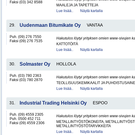
Faksi (03) 342 8588
MAALEJA JA TAPETTEJA
Lue lisää..
Näytä kartalla
29.
Uudenmaan Bitumikate Oy
VANTAA
Puh. (09) 276 7550
Hakutulos löytyi yrityksen omien www-sivujen ka
Faksi (09) 276 7535
KATTOTÖITÄ
Lue lisää..
Näytä kartalla
30.
Solmaster Oy
HOLLOLA
Puh. (03) 780 2363
Hakutulos löytyi yrityksen omien www-sivujen ka
Faksi (03) 780 2870
TEOLLISUUSKEMIKAALIT JA PUHDISTUSAIN
Lue lisää..
Näytä kartalla
31.
Industrial Trading Helsinki Oy
ESPOO
Puh. (09) 4559 2305
Hakutulos löytyi yrityksen omien www-sivujen ka
Puh. 0500 452 711
METALLINTYÖSTÖKONEITA, METALLINTYÖSTÖ
Faksi (09) 4559 2306
METALLINTYÖSTÖTARVIKKEITA
Lue lisää..
Näytä kartalla