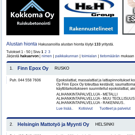
Alustan hionta
Hakusanoilla alustan hionta löytyi
133
yritystä.
Tulokset 1 - 50 | Sivu
1
2
3
Järjestä
hakuarvon
|
nimen
|
paikkakunnan
|
toimialan
|
tietomäärän
mukaan
1.
Finn Epox Oy
RUSKO
Puh. 044 558 7606
Epoksilattiat, massalattiat ja lattiapinnoitukse
Oy Finn Epox Oy toteuttaa kestävät, saumattoma
käyttötarkoitukseen suunnitellut epoksilattiat, akryy
ALIHANKINTAPALVELUJA - METALLI
ALIHANKINTAPALVELUJA - MUU TEOLLISUUS
ALIHANKINTAPALVELUJA - RAKENNUS..
Lue lisää..
Kotisivut
Tuotteet ja palvelut
2.
Helsingin Mattotyö ja Myynti Oy
HELSINKI