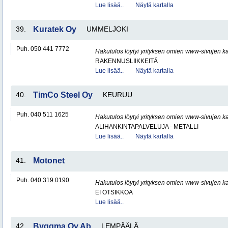
Lue lisää..
Näytä kartalla
39.
Kuratek Oy
UMMELJOKI
Puh. 050 441 7772
Hakutulos löytyi yrityksen omien www-sivujen ka
RAKENNUSLIIKKEITÄ
Lue lisää..
Näytä kartalla
40.
TimCo Steel Oy
KEURUU
Puh. 040 511 1625
Hakutulos löytyi yrityksen omien www-sivujen ka
ALIHANKINTAPALVELUJA - METALLI
Lue lisää..
Näytä kartalla
41.
Motonet
Puh. 040 319 0190
Hakutulos löytyi yrityksen omien www-sivujen ka
EI OTSIKKOA
Lue lisää..
42.
Byggma Oy Ab
LEMPÄÄLÄ