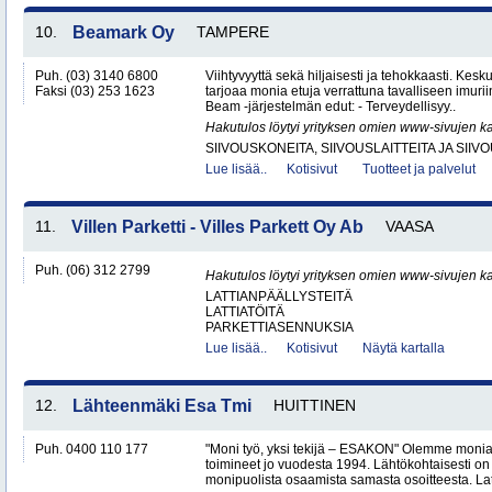
10.
Beamark Oy
TAMPERE
Puh. (03) 3140 6800
Viihtyvyyttä sekä hiljaisesti ja tehokkaasti. Kes
Faksi (03) 253 1623
tarjoaa monia etuja verrattuna tavalliseen imurii
Beam -järjestelmän edut: - Terveydellisyy..
Hakutulos löytyi yrityksen omien www-sivujen ka
SIIVOUSKONEITA, SIIVOUSLAITTEITA JA SIIV
Lue lisää..
Kotisivut
Tuotteet ja palvelut
11.
Villen Parketti - Villes Parkett Oy Ab
VAASA
Puh. (06) 312 2799
Hakutulos löytyi yrityksen omien www-sivujen ka
LATTIANPÄÄLLYSTEITÄ
LATTIATÖITÄ
PARKETTIASENNUKSIA
Lue lisää..
Kotisivut
Näytä kartalla
12.
Lähteenmäki Esa Tmi
HUITTINEN
Puh. 0400 110 177
"Moni työ, yksi tekijä – ESAKON" Olemme monialay
toimineet jo vuodesta 1994. Lähtökohtaisesti on
monipuolista osaamista samasta osoitteesta. Lat