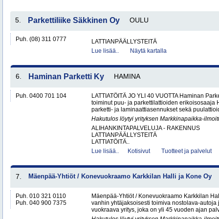
5.
Parkettiliike Säkkinen Oy
OULU
Puh. (08) 311 0777
LATTIANPÄÄLLYSTEITÄ
Lue lisää..
Näytä kartalla
6.
Haminan Parketti Ky
HAMINA
Puh. 0400 701 104
LATTIATÖITÄ JO YLI 40 VUOTTA Haminan Parket
toiminut puu- ja parkettilattioiden erikoisosaa
parketti- ja laminaattiasennukset sekä puulattioi
Hakutulos löytyi yrityksen Markkinapaikka-ilmoi
ALIHANKINTAPALVELUJA - RAKENNUS
LATTIANPÄÄLLYSTEITÄ
LATTIATÖITÄ..
Lue lisää..
Kotisivut
Tuotteet ja palvelut
7.
Mäenpää-Yhtiöt / Konevuokraamo Karkkilan Halli ja Kone Oy
Puh. 010 321 0110
Mäenpää-Yhtiöt / Konevuokraamo Karkkilan Hal
Puh. 040 900 7375
vanhin yhtäjaksoisesti toimiva nostolava-autoja 
vuokraava yritys, joka on yli 45 vuoden ajan palv