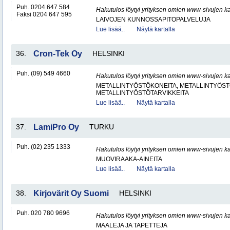
Puh. 0204 647 584
Hakutulos löytyi yrityksen omien www-sivujen ka
Faksi 0204 647 595
LAIVOJEN KUNNOSSAPITOPALVELUJA
Lue lisää..
Näytä kartalla
36.
Cron-Tek Oy
HELSINKI
Puh. (09) 549 4660
Hakutulos löytyi yrityksen omien www-sivujen ka
METALLINTYÖSTÖKONEITA, METALLINTYÖSTÖ
METALLINTYÖSTÖTARVIKKEITA
Lue lisää..
Näytä kartalla
37.
LamiPro Oy
TURKU
Puh. (02) 235 1333
Hakutulos löytyi yrityksen omien www-sivujen ka
MUOVIRAAKA-AINEITA
Lue lisää..
Näytä kartalla
38.
Kirjovärit Oy Suomi
HELSINKI
Puh. 020 780 9696
Hakutulos löytyi yrityksen omien www-sivujen ka
MAALEJA JA TAPETTEJA