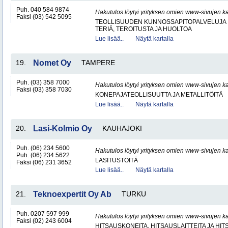
Puh. 040 584 9874
Hakutulos löytyi yrityksen omien www-sivujen ka
Faksi (03) 542 5095
TEOLLISUUDEN KUNNOSSAPITOPALVELUJA
TERIÄ, TEROITUSTA JA HUOLTOA
Lue lisää..
Näytä kartalla
19.
Nomet Oy
TAMPERE
Puh. (03) 358 7000
Hakutulos löytyi yrityksen omien www-sivujen ka
Faksi (03) 358 7030
KONEPAJATEOLLISUUTTA JA METALLITÖITÄ
Lue lisää..
Näytä kartalla
20.
Lasi-Kolmio Oy
KAUHAJOKI
Puh. (06) 234 5600
Hakutulos löytyi yrityksen omien www-sivujen ka
Puh. (06) 234 5622
LASITUSTÖITÄ
Faksi (06) 231 3652
Lue lisää..
Näytä kartalla
21.
Teknoexpertit Oy Ab
TURKU
Puh. 0207 597 999
Hakutulos löytyi yrityksen omien www-sivujen ka
Faksi (02) 243 6004
HITSAUSKONEITA, HITSAUSLAITTEITA JA HI