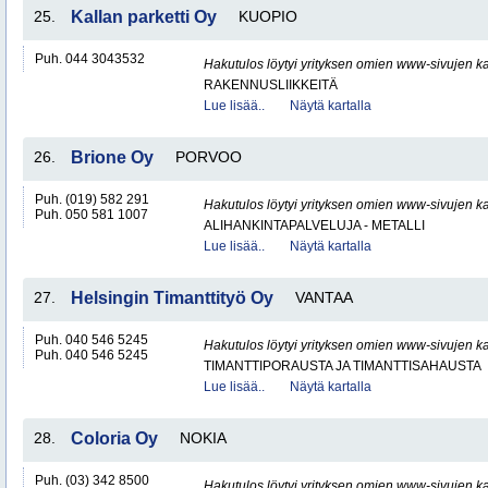
25.
Kallan parketti Oy
KUOPIO
Puh. 044 3043532
Hakutulos löytyi yrityksen omien www-sivujen ka
RAKENNUSLIIKKEITÄ
Lue lisää..
Näytä kartalla
26.
Brione Oy
PORVOO
Puh. (019) 582 291
Hakutulos löytyi yrityksen omien www-sivujen ka
Puh. 050 581 1007
ALIHANKINTAPALVELUJA - METALLI
Lue lisää..
Näytä kartalla
27.
Helsingin Timanttityö Oy
VANTAA
Puh. 040 546 5245
Hakutulos löytyi yrityksen omien www-sivujen ka
Puh. 040 546 5245
TIMANTTIPORAUSTA JA TIMANTTISAHAUSTA
Lue lisää..
Näytä kartalla
28.
Coloria Oy
NOKIA
Puh. (03) 342 8500
Hakutulos löytyi yrityksen omien www-sivujen ka