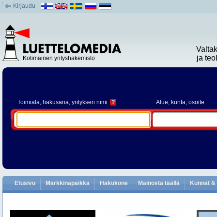
Kirjaudu
Valta
ja te
Kotimainen yrityshakemisto
Toimiala
, hakusana, yrityksen nimi
?
Alue
, kunta, osoite
Etusivu
Markkinapaikka
Hakukone
Mainosta täällä
Kunnat & 