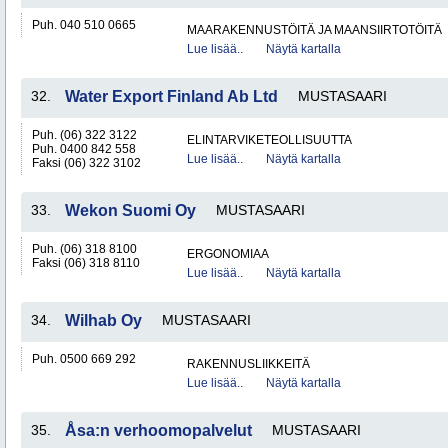
Puh. 040 510 0665
MAARAKENNUSTÖITÄ JA MAANSIIRTOTÖITÄ
Lue lisää..
Näytä kartalla
32.
Water Export Finland Ab Ltd
MUSTASAARI
Puh. (06) 322 3122
ELINTARVIKETEOLLISUUTTA
Puh. 0400 842 558
Lue lisää..
Näytä kartalla
Faksi (06) 322 3102
33.
Wekon Suomi Oy
MUSTASAARI
Puh. (06) 318 8100
ERGONOMIAA
Faksi (06) 318 8110
Lue lisää..
Näytä kartalla
34.
Wilhab Oy
MUSTASAARI
Puh. 0500 669 292
RAKENNUSLIIKKEITÄ
Lue lisää..
Näytä kartalla
35.
Åsa:n verhoomopalvelut
MUSTASAARI