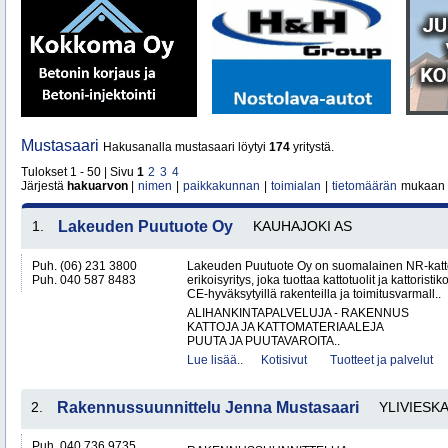
Mustasaari
Hakusanalla mustasaari löytyi
174
yritystä.
Tulokset 1 - 50 | Sivu
1
2
3
4
Järjestä
hakuarvon
|
nimen
|
paikkakunnan
|
toimialan
|
tietomäärän
mukaan
1.
Lakeuden Puutuote Oy
KAUHAJOKI AS
Puh. (06) 231 3800
Lakeuden Puutuote Oy on suomalainen NR-katto
Puh. 040 587 8483
erikoisyritys, joka tuottaa kattotuolit ja kattoristik
CE-hyväksytyillä rakenteilla ja toimitusvarmall..
ALIHANKINTAPALVELUJA - RAKENNUS
KATTOJA JA KATTOMATERIAALEJA
PUUTA JA PUUTAVAROITA..
Lue lisää..
Kotisivut
Tuotteet ja palvelut
2.
Rakennussuunnittelu Jenna Mustasaari
YLIVIESK
Puh. 040 736 9735