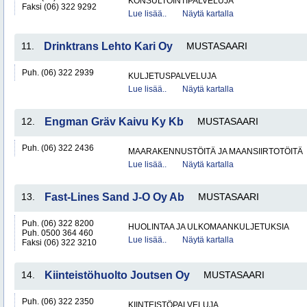
KONSULTOINTIPALVELUJA
Faksi (06) 322 9292
Lue lisää..
Näytä kartalla
11.
Drinktrans Lehto Kari Oy
MUSTASAARI
Puh. (06) 322 2939
KULJETUSPALVELUJA
Lue lisää..
Näytä kartalla
12.
Engman Gräv Kaivu Ky Kb
MUSTASAARI
Puh. (06) 322 2436
MAARAKENNUSTÖITÄ JA MAANSIIRTOTÖITÄ
Lue lisää..
Näytä kartalla
13.
Fast-Lines Sand J-O Oy Ab
MUSTASAARI
Puh. (06) 322 8200
HUOLINTAA JA ULKOMAANKULJETUKSIA
Puh. 0500 364 460
Lue lisää..
Näytä kartalla
Faksi (06) 322 3210
14.
Kiinteistöhuolto Joutsen Oy
MUSTASAARI
Puh. (06) 322 2350
KIINTEISTÖPALVELUJA