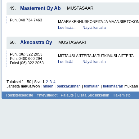
49.
Masterrent Oy Ab
MUSTASAARI
Puh. 040 734 7463
MAARAKENNUSKONEITA JA MAANSIIRTOKONE
Lue lisää..
Näytä kartalla
50.
Aksoastra Oy
MUSTASAARI
Puh. (06) 322 2053
MITTAUSLAITTEITA JA TUTKIMUSLAITTEITA
Puh. 0400 660 294
Lue lisää..
Näytä kartalla
Faksi (06) 322 2053
Tulokset 1 - 50 | Sivu
1
2
3
4
Järjestä
hakuarvon
|
nimen
|
paikkakunnan
|
toimialan
|
tietomäärän
mukaan
Rekisteriseloste
Yhteystiedot
Palaute
Lisää Suosikkeihin
Hakemisto