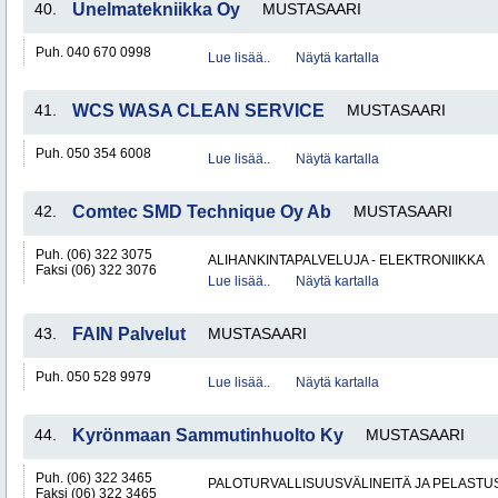
40.
Unelmatekniikka Oy
MUSTASAARI
Puh. 040 670 0998
Lue lisää..
Näytä kartalla
41.
WCS WASA CLEAN SERVICE
MUSTASAARI
Puh. 050 354 6008
Lue lisää..
Näytä kartalla
42.
Comtec SMD Technique Oy Ab
MUSTASAARI
Puh. (06) 322 3075
ALIHANKINTAPALVELUJA - ELEKTRONIIKKA
Faksi (06) 322 3076
Lue lisää..
Näytä kartalla
43.
FAIN Palvelut
MUSTASAARI
Puh. 050 528 9979
Lue lisää..
Näytä kartalla
44.
Kyrönmaan Sammutinhuolto Ky
MUSTASAARI
Puh. (06) 322 3465
PALOTURVALLISUUSVÄLINEITÄ JA PELASTU
Faksi (06) 322 3465