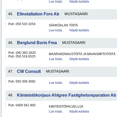
Lue lisää..
Näytä kartalla
45.
Elinstallation Fors Ab
MUSTASAARI
Puh. 050 520 3254
SÄHKÖALAN TÖITÄ
Lue lisää..
Näytä kartalla
46.
Berglund Boris Fma
MUSTASAARI
Puh. (06) 383 2620
MAARAKENNUSTÖITÄ JA MAANSIIRTOTÖITÄ
Puh. 050 518 6525
Lue lisää..
Näytä kartalla
47.
CW Consult
MUSTASAARI
Puh. 050 306 3092
Lue lisää..
Näytä kartalla
48.
Kiinteistökorjaus Ahlgren Fastighetsreparation Ab
Puh. 0400 561 900
KIINTEISTÖPALVELUJA
Lue lisää..
Näytä kartalla