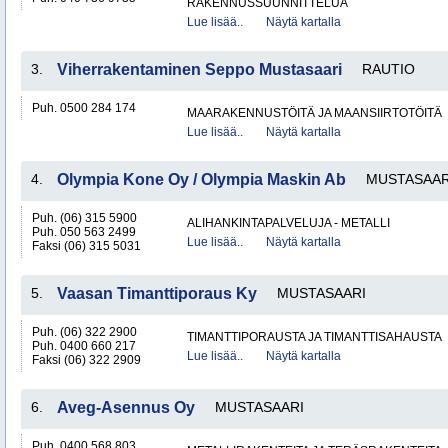
RAKENNUSSUUNNITTELUA
Lue lisää..
Näytä kartalla
3.
Viherrakentaminen Seppo Mustasaari
RAUTIO
Puh. 0500 284 174
MAARAKENNUSTÖITÄ JA MAANSIIRTOTÖITÄ
Lue lisää..
Näytä kartalla
4.
Olympia Kone Oy / Olympia Maskin Ab
MUSTASAAR
Puh. (06) 315 5900
ALIHANKINTAPALVELUJA - METALLI
Puh. 050 563 2499
Lue lisää..
Näytä kartalla
Faksi (06) 315 5031
5.
Vaasan Timanttiporaus Ky
MUSTASAARI
Puh. (06) 322 2900
TIMANTTIPORAUSTA JA TIMANTTISAHAUSTA
Puh. 0400 660 217
Lue lisää..
Näytä kartalla
Faksi (06) 322 2909
6.
Aveg-Asennus Oy
MUSTASAARI
Puh. 0400 568 803