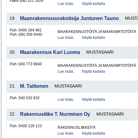
Faksi (06) 322 1824
Lue lisää..
Näytä kartalla
19.
Maanrakennusurakoitsija Juntunen Tauno
MUST
Puh. 0400 264 961
MAARAKENNUSTÖITÄ JA MAANSIIRTOTÖITÄ
Puh. (06) 356 9440
Lue lisää..
Näytä kartalla
20.
Maarakennus Kari Luoma
MUSTASAARI
Puh. 040 773 9940
MAARAKENNUSTÖITÄ JA MAANSIIRTOTÖITÄ
Lue lisää..
Näytä kartalla
21.
M. Taittonen
MUSTASAARI
Puh. 040 532 832
Lue lisää..
Näytä kartalla
22.
Rakennusliike T. Nurminen Oy
MUSTASAARI
Puh. 0400 128 123
RAKENNUSLIIKKEITÄ
Lue lisää..
Näytä kartalla