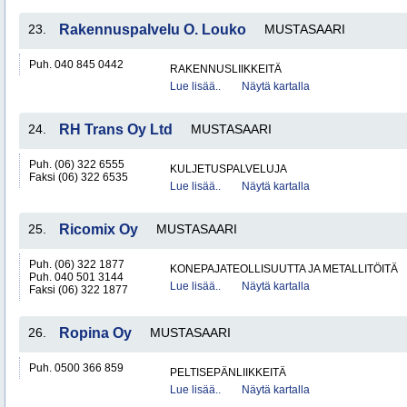
23.
Rakennuspalvelu O. Louko
MUSTASAARI
Puh. 040 845 0442
RAKENNUSLIIKKEITÄ
Lue lisää..
Näytä kartalla
24.
RH Trans Oy Ltd
MUSTASAARI
Puh. (06) 322 6555
KULJETUSPALVELUJA
Faksi (06) 322 6535
Lue lisää..
Näytä kartalla
25.
Ricomix Oy
MUSTASAARI
Puh. (06) 322 1877
KONEPAJATEOLLISUUTTA JA METALLITÖITÄ
Puh. 040 501 3144
Lue lisää..
Näytä kartalla
Faksi (06) 322 1877
26.
Ropina Oy
MUSTASAARI
Puh. 0500 366 859
PELTISEPÄNLIIKKEITÄ
Lue lisää..
Näytä kartalla