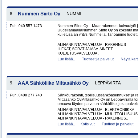
8.
Nummen Siirto Oy
NUMMI
Puh. 040 557 1473
Nummen Siirto Oy – Maanrakennus, kaivuutyöt j
UudellamaallaNummen Siirto Oy on kokenut ma
kuljetusalan yritys Nummella. Tarjoamme luotett
..
ALIHANKINTAPALVELUJA - RAKENNUS
HIEKAT, SORAT JA MAA-AINEET
KULJETUSPALVELUJA..
Lue lisää..
Tuotteet ja palvelut
Näytä kart
9.
AAA Sähköliike Mittasähkö Oy
LEPPÄVIRTA
Puh. 0400 277 740
Sähköurakointi, teollisuussähköasennukset ja 
Mittasähkö OyMittasähkö Oy on Leppävirralla to
omaava täyden palvelun sähköliike, joka palvelee
ALIHANKINTAPALVELUJA - ELEKTRONIIKKA
ALIHANKINTAPALVELUJA - MUU TEOLLISUUS
ALIHANKINTAPALVELUJA - RAKENNUS..
Lue lisää..
Kotisivut
Tuotteet ja palvelut