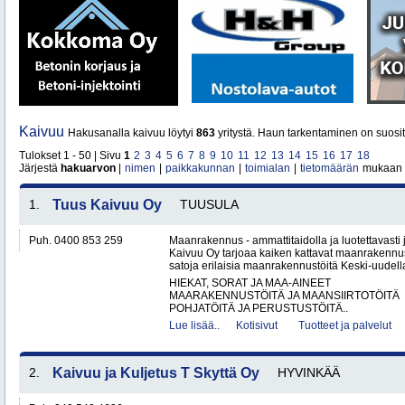
Kaivuu
Hakusanalla kaivuu löytyi
863
yritystä. Haun tarkentaminen on suosit
Tulokset 1 - 50 | Sivu
1
2
3
4
5
6
7
8
9
10
11
12
13
14
15
16
17
18
Järjestä
hakuarvon
|
nimen
|
paikkakunnan
|
toimialan
|
tietomäärän
mukaan
1.
Tuus Kaivuu Oy
TUUSULA
Puh. 0400 853 259
Maanrakennus - ammattitaidolla ja luotettavasti
Kaivuu Oy tarjoaa kaiken kattavat maanraken­nu
satoja erilaisia maanrakennustöitä Keski-uudell
HIEKAT, SORAT JA MAA-AINEET
MAARAKENNUSTÖITÄ JA MAANSIIRTOTÖITÄ
POHJATÖITÄ JA PERUSTUSTÖITÄ..
Lue lisää..
Kotisivut
Tuotteet ja palvelut
2.
Kaivuu ja Kuljetus T Skyttä Oy
HYVINKÄÄ