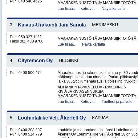
Puh. 040 540 4626
MAARAKENNUSTÖITÄ JA MAANSIIRTOTÖITÄ
Lue lisää..
Kotisivut
Näytä kartalla
3.
Kaivuu-Urakointi Jani Sariola
MERIMASKU
Puh. 050 327 1122
MAARAKENNUSTÖITÄ JA MAANSIIRTOTÖITÄ
Faksi (02) 438 9760
Lue lisää..
Näytä kartalla
4.
Cityremcon Oy
HELSINKI
Puh. 0400 500 474
Maarakennus- ja rakennustoimintaa yli 30 vuo
pääkaupunkiseudun alueella. Purku, piikkaustyöt
ja kaivuutyöt, lumenauraus ja poissiirto, trukkipiikk
ALIHANKINTAPALVELUJA - RAKENNUS
KIVIÄ JA KIVIASENNUKSIA
MAARAKENNUSTÖITÄ JA MAANSIIRTOTÖITÄ..
Lue lisää..
Kotisivut
Tuotteet ja palvelut
5.
Louhintaliike Velj. Åkerfelt Oy
KARJAA
Puh. 0400 208 207
Louhinta ja maanrakennus Länsi-Uudellamaalla –
Puh. 0400 514 779
Åkerfelt Oy Louhintaliike Velj. Åkerfelt Oy on v