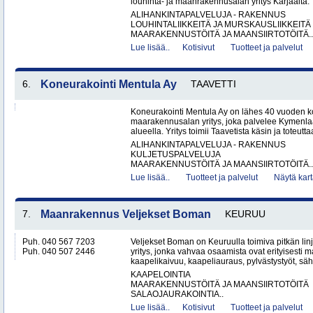
louhinta- ja maanrakennusalan yritys Karjaalta. Yr
ALIHANKINTAPALVELUJA - RAKENNUS
LOUHINTALIIKKEITÄ JA MURSKAUSLIIKKEITÄ
MAARAKENNUSTÖITÄ JA MAANSIIRTOTÖITÄ..
Lue lisää..
Kotisivut
Tuotteet ja palvelut
6.
Koneurakointi Mentula Ay
TAAVETTI
Koneurakointi Mentula Ay on lähes 40 vuoden k
maarakennusalan yritys, joka palvelee Kymenla
alueella. Yritys toimii Taavetista käsin ja toteut
ALIHANKINTAPALVELUJA - RAKENNUS
KULJETUSPALVELUJA
MAARAKENNUSTÖITÄ JA MAANSIIRTOTÖITÄ..
Lue lisää..
Tuotteet ja palvelut
Näytä kart
7.
Maanrakennus Veljekset Boman
KEURUU
Puh. 040 567 7203
Veljekset Boman on Keuruulla toimiva pitkän l
Puh. 040 507 2446
yritys, jonka vahvaa osaamista ovat erityisesti 
kaapelikaivuu, kaapeliauraus, pylvästystyöt, säh
KAAPELOINTIA
MAARAKENNUSTÖITÄ JA MAANSIIRTOTÖITÄ
SALAOJAURAKOINTIA..
Lue lisää..
Kotisivut
Tuotteet ja palvelut