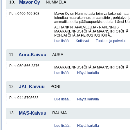
10.
Mavor Oy
NUMMELA
Puh. 0400 409 808
Mavor Oy on Nummelasta toimiva kokenut maanr
toteuttaa maarakennus-, maansiirto-, pohjatyö- j
ammattitaidolla pääkaupunkiseudulla, Länsi-Uud
ALIHANKINTAPALVELUJA - RAKENNUS
MAARAKENNUSTÖITÄ JA MAANSIIRTOTÖITÄ
POHJATÖITÄ JA PERUSTUSTÖITÄ..
Lue lisää..
Kotisivut
Tuotteet ja palvelut
11.
Aura-Kaivuu
AURA
Puh. 050 566 2376
MAARAKENNUSTÖITÄ JA MAANSIIRTOTÖITÄ
Lue lisää..
Näytä kartalla
12.
JAL Kaivuu
PORI
Puh. 044 5705683
Lue lisää..
Näytä kartalla
13.
MAS-Kaivuu
RAUMA
Lue lisää..
Näytä kartalla