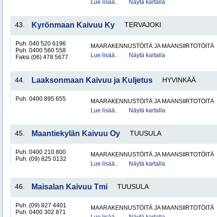
Lue lisää..
Näytä kartalla
43.
Kyrönmaan Kaivuu Ky
TERVAJOKI
Puh. 040 520 6196
MAARAKENNUSTÖITÄ JA MAANSIIRTOTÖITÄ
Puh. 0400 560 558
Lue lisää..
Näytä kartalla
Faksi (06) 478 5677
44.
Laaksonmaan Kaivuu ja Kuljetus
HYVINKÄÄ
Puh. 0400 895 655
MAARAKENNUSTÖITÄ JA MAANSIIRTOTÖITÄ
Lue lisää..
Näytä kartalla
45.
Maantiekylän Kaivuu Oy
TUUSULA
Puh. 0400 210 800
MAARAKENNUSTÖITÄ JA MAANSIIRTOTÖITÄ
Puh. (09) 825 0132
Lue lisää..
Näytä kartalla
46.
Maisalan Kaivuu Tmi
TUUSULA
Puh. (09) 827 4401
MAARAKENNUSTÖITÄ JA MAANSIIRTOTÖITÄ
Puh. 0400 302 871