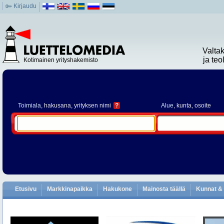
Kirjaudu
Valta
ja te
Kotimainen yrityshakemisto
Toimiala
, hakusana, yrityksen nimi
?
Alue
, kunta, osoite
Etusivu
Markkinapaikka
Hakukone
Mainosta täällä
Kunnat & 