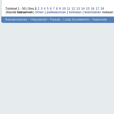
Tulokset 1 - 50 | Sivu
1
2
3
4
5
6
7
8
9
10
11
12
13
14
15
16
17
18
Järjestä
hakuarvon
|
nimen
|
paikkakunnan
|
toimialan
|
tietomäärän
mukaan
Rekisteriseloste
Yhteystiedot
Palaute
Lisää Suosikkeihin
Hakemisto