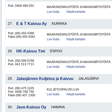
Puh. 0400 480 032
MAARAKENNUSTÖITÄ JA MAANSIIRTOTÖITÄ
Lue lisää..
Näytä kartalla
27.
E & T Kaivuu Ay
KURIKKA
Puh. (06) 450 4390
MAARAKENNUSTÖITÄ JA MAANSIIRTOTÖITÄ
Faksi (06) 450 4391
Lue lisää..
Näytä kartalla
28.
HK-Kaivuu Tmi
ESPOO
Puh. (09) 509 5790
MAARAKENNUSTÖITÄ JA MAANSIIRTOTÖITÄ
Puh. 041 513 7713
Lue lisää..
Näytä kartalla
29.
Jalasjärven Kuljetus ja Kaivuu
JALASJÄRVI
Puh. (06) 475 1105
KULJETUSPALVELUJA
Puh. 0400 768 750
Lue lisää..
Näytä kartalla
Faksi (06) 457 1300
30.
Jave-Kaivuu Oy
HAMINA