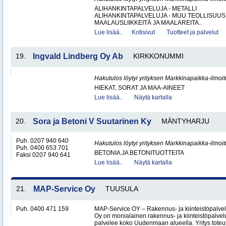
ALIHANKINTAPALVELUJA - METALLI
ALIHANKINTAPALVELUJA - MUU TEOLLISUUS
MAALAUSLIIKKEITÄ JA MAALAREITA..
Lue lisää..
Kotisivut
Tuotteet ja palvelut
19.
Ingvald Lindberg Oy Ab
KIRKKONUMMI
Hakutulos löytyi yrityksen Markkinapaikka-ilmoi
HIEKAT, SORAT JA MAA-AINEET
Lue lisää..
Näytä kartalla
20.
Sora ja Betoni V Suutarinen Ky
MÄNTYHARJU
Puh. 0207 940 640
Hakutulos löytyi yrityksen Markkinapaikka-ilmoi
Puh. 0400 653 701
BETONIA JA BETONITUOTTEITA
Faksi 0207 940 641
Lue lisää..
Näytä kartalla
21.
MAP-Service Oy
TUUSULA
Puh. 0400 471 159
MAP-Service OY – Rakennus- ja kiinteistöpalv
Oy on monialainen rakennus- ja kiinteistöpalvel
palvelee koko Uudenmaan alueella. Yritys toteutt