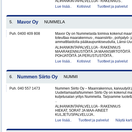
ALIHANKINTAPALVELUJA - RAKENNUS..
Lue lisää..
Kotisivut
Tuotteet ja palvelut
5.
Mavor Oy
NUMMELA
Puh. 0400 409 808
Mavor Oy on Nummelasta toimiva kokenut maanr
toteuttaa maarakennus-, maansiirto-, pohjatyö- j
ammattitaidolla pääkaupunkiseudulla, Länsi-Uud
ALIHANKINTAPALVELUJA - RAKENNUS
MAARAKENNUSTÖITÄ JA MAANSIIRTOTÖITÄ
POHJATÖITÄ JA PERUSTUSTÖITÄ..
Lue lisää..
Kotisivut
Tuotteet ja palvelut
6.
Nummen Siirto Oy
NUMMI
Puh. 040 557 1473
Nummen Siirto Oy – Maanrakennus, kaivuutyöt j
UudellamaallaNummen Siirto Oy on kokenut ma
kuljetusalan yritys Nummella. Tarjoamme luotett
..
ALIHANKINTAPALVELUJA - RAKENNUS
HIEKAT, SORAT JA MAA-AINEET
KULJETUSPALVELUJA..
Lue lisää..
Tuotteet ja palvelut
Näytä kart