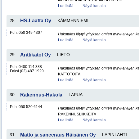
MAALAUSLIIKKEITÄ JA MAALAREITA
Lue lisää..
Näytä kartalla
28.
HS-Laatta Oy
KÄMMENNIEMI
Puh. 050 349 4307
Hakutulos löytyi yrityksen omien www-sivujen ka
Lue lisää..
Näytä kartalla
29.
Anttikatot Oy
LIETO
Puh. 0400 114 388
Hakutulos löytyi yrityksen omien www-sivujen ka
Faksi (02) 487 1929
KATTOTÖITÄ
Lue lisää..
Näytä kartalla
30.
Rakennus-Hakola
LAPUA
Puh. 050 520 6144
Hakutulos löytyi yrityksen omien www-sivujen ka
RAKENNUSLIIKKEITÄ
Lue lisää..
Näytä kartalla
31.
Matto ja saneeraus Räisänen Oy
LAPINLAHTI