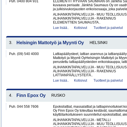
Puh. 0400 804 931
ELEMENTIT HYVÄÄN SAUMAAN on Jänkhä Saum
kuvaava periaate. Jänkhä Saumaus Oy on vaati
ja julkisivukorjausten erikoisosaaja, joka palvelee 
ALIHANKINTAPALVELUJA - MUU TEOLLISUUS
ALIHANKINTAPALVELUJA - RAKENNUS
ELEMENTTIEN SAUMAUSTA..
Lue lisää..
Kotisivut
Tuotteet ja palvelut
3.
Helsingin Mattotyö ja Myynti Oy
HELSINKI
Puh. (09) 540 4000
Lattiapäällysteet, lattian asennus ja lattianpääll
Mattotyö ja Myynti OyHelsingin Mattotyö ja Myy
perustettu lattiapäällysteiden erikoiskauppa, latt
ALIHANKINTAPALVELUJA - MUU TEOLLISUUS
ALIHANKINTAPALVELUJA - RAKENNUS
LATTIANPÄÄLLYSTEITÄ..
Lue lisää..
Kotisivut
Tuotteet ja palvelut
4.
Finn Epox Oy
RUSKO
Puh. 044 558 7606
Epoksilattiat, massalattiat ja lattiapinnoitukse
Oy Finn Epox Oy toteuttaa kestävät, saumattoma
käyttötarkoitukseen suunnitellut epoksilattiat, akryy
ALIHANKINTAPALVELUJA - METALLI
ALIHANKINTAPALVELUJA - MUU TEOLLISUUS