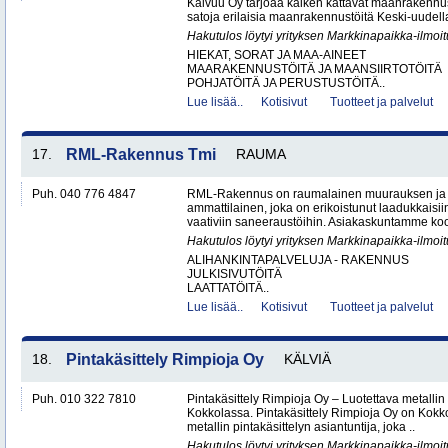
Kaivuu Oy tarjoaa kaiken kattavat maanraken­nu
satoja erilaisia maanrakennustöitä Keski-uudell
Hakutulos löytyi yrityksen Markkinapaikka-ilmoi
HIEKAT, SORAT JA MAA-AINEET
MAARAKENNUSTÖITÄ JA MAANSIIRTOTÖITÄ
POHJATÖITÄ JA PERUSTUSTÖITÄ..
Lue lisää..
Kotisivut
Tuotteet ja palvelut
17.
RML-Rakennus Tmi
RAUMA
Puh. 040 776 4847
RML-Rakennus on raumalainen muurauksen ja 
ammattilainen, joka on erikoistunut laadukkais
vaativiin saneeraustöihin. Asiakaskuntamme koos
Hakutulos löytyi yrityksen Markkinapaikka-ilmoi
ALIHANKINTAPALVELUJA - RAKENNUS
JULKISIVUTÖITÄ
LAATTATÖITÄ..
Lue lisää..
Kotisivut
Tuotteet ja palvelut
18.
Pintakäsittely Rimpioja Oy
KÄLVIÄ
Puh. 010 322 7810
Pintakäsittely Rimpioja Oy – Luotettava metallin 
Kokkolassa. Pintakäsittely Rimpioja Oy on Kokko
metallin pintakäsittelyn asiantuntija, joka ..
Hakutulos löytyi yrityksen Markkinapaikka-ilmoi