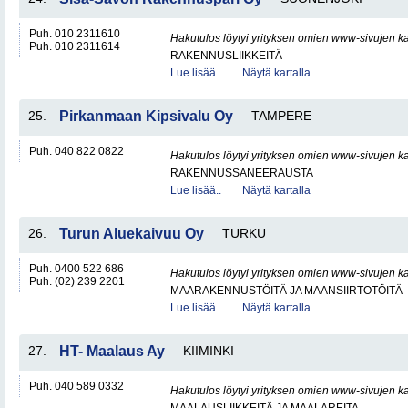
Puh. 010 2311610
Hakutulos löytyi yrityksen omien www-sivujen ka
Puh. 010 2311614
RAKENNUSLIIKKEITÄ
Lue lisää..
Näytä kartalla
25.
Pirkanmaan Kipsivalu Oy
TAMPERE
Puh. 040 822 0822
Hakutulos löytyi yrityksen omien www-sivujen ka
RAKENNUSSANEERAUSTA
Lue lisää..
Näytä kartalla
26.
Turun Aluekaivuu Oy
TURKU
Puh. 0400 522 686
Hakutulos löytyi yrityksen omien www-sivujen ka
Puh. (02) 239 2201
MAARAKENNUSTÖITÄ JA MAANSIIRTOTÖITÄ
Lue lisää..
Näytä kartalla
27.
HT- Maalaus Ay
KIIMINKI
Puh. 040 589 0332
Hakutulos löytyi yrityksen omien www-sivujen ka