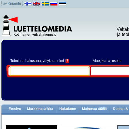
Kirjaudu
Valta
ja te
Kotimainen yrityshakemisto
Toimiala
, hakusana, yrityksen nimi
?
Alue
, kunta, osoite
Etusivu
Markkinapaikka
Hakukone
Mainosta täällä
Kunnat & 