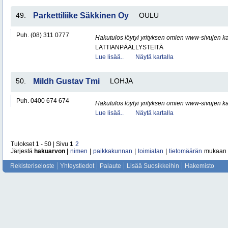
49.
Parkettiliike Säkkinen Oy
OULU
Puh. (08) 311 0777
Hakutulos löytyi yrityksen omien www-sivujen ka
LATTIANPÄÄLLYSTEITÄ
Lue lisää..
Näytä kartalla
50.
Mildh Gustav Tmi
LOHJA
Puh. 0400 674 674
Hakutulos löytyi yrityksen omien www-sivujen ka
Lue lisää..
Näytä kartalla
Tulokset 1 - 50 | Sivu
1
2
Järjestä
hakuarvon
|
nimen
|
paikkakunnan
|
toimialan
|
tietomäärän
mukaan
Rekisteriseloste
Yhteystiedot
Palaute
Lisää Suosikkeihin
Hakemisto