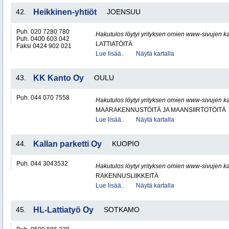
42.
Heikkinen-yhtiöt
JOENSUU
Puh. 020 7280 780
Hakutulos löytyi yrityksen omien www-sivujen ka
Puh. 0400 603 042
LATTIATÖITÄ
Faksi 0424 902 021
Lue lisää..
Näytä kartalla
43.
KK Kanto Oy
OULU
Puh. 044 070 7558
Hakutulos löytyi yrityksen omien www-sivujen ka
MAARAKENNUSTÖITÄ JA MAANSIIRTOTÖITÄ
Lue lisää..
Näytä kartalla
44.
Kallan parketti Oy
KUOPIO
Puh. 044 3043532
Hakutulos löytyi yrityksen omien www-sivujen ka
RAKENNUSLIIKKEITÄ
Lue lisää..
Näytä kartalla
45.
HL-Lattiatyö Oy
SOTKAMO