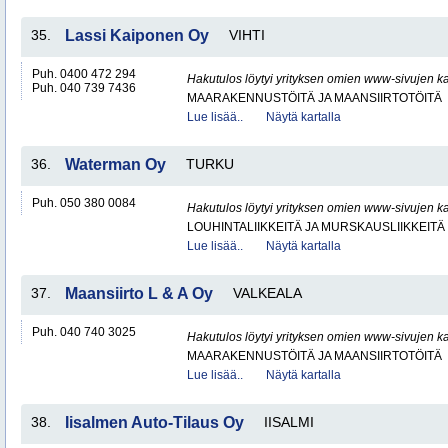
35.
Lassi Kaiponen Oy
VIHTI
Puh. 0400 472 294
Hakutulos löytyi yrityksen omien www-sivujen ka
Puh. 040 739 7436
MAARAKENNUSTÖITÄ JA MAANSIIRTOTÖITÄ
Lue lisää..
Näytä kartalla
36.
Waterman Oy
TURKU
Puh. 050 380 0084
Hakutulos löytyi yrityksen omien www-sivujen ka
LOUHINTALIIKKEITÄ JA MURSKAUSLIIKKEITÄ
Lue lisää..
Näytä kartalla
37.
Maansiirto L & A Oy
VALKEALA
Puh. 040 740 3025
Hakutulos löytyi yrityksen omien www-sivujen ka
MAARAKENNUSTÖITÄ JA MAANSIIRTOTÖITÄ
Lue lisää..
Näytä kartalla
38.
Iisalmen Auto-Tilaus Oy
IISALMI