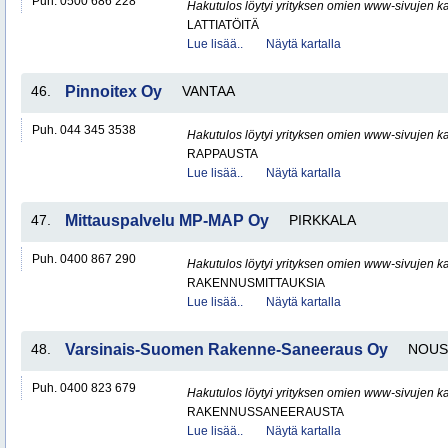
Puh. 0500 686 228
Hakutulos löytyi yrityksen omien www-sivujen ka
LATTIATÖITÄ
Lue lisää..
Näytä kartalla
46.
Pinnoitex Oy
VANTAA
Puh. 044 345 3538
Hakutulos löytyi yrityksen omien www-sivujen ka
RAPPAUSTA
Lue lisää..
Näytä kartalla
47.
Mittauspalvelu MP-MAP Oy
PIRKKALA
Puh. 0400 867 290
Hakutulos löytyi yrityksen omien www-sivujen ka
RAKENNUSMITTAUKSIA
Lue lisää..
Näytä kartalla
48.
Varsinais-Suomen Rakenne-Saneeraus Oy
NOUS
Puh. 0400 823 679
Hakutulos löytyi yrityksen omien www-sivujen ka
RAKENNUSSANEERAUSTA
Lue lisää..
Näytä kartalla