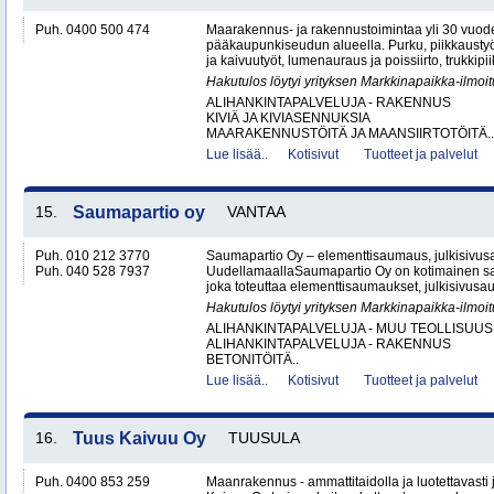
Puh. 0400 500 474
Maarakennus- ja rakennustoimintaa yli 30 vuo
pääkaupunkiseudun alueella. Purku, piikkaustyöt
ja kaivuutyöt, lumenauraus ja poissiirto, trukkipiikk
Hakutulos löytyi yrityksen Markkinapaikka-ilmoi
ALIHANKINTAPALVELUJA - RAKENNUS
KIVIÄ JA KIVIASENNUKSIA
MAARAKENNUSTÖITÄ JA MAANSIIRTOTÖITÄ..
Lue lisää..
Kotisivut
Tuotteet ja palvelut
15.
Saumapartio oy
VANTAA
Puh. 010 212 3770
Saumapartio Oy – elementtisaumaus, julkisivu
Puh. 040 528 7937
UudellamaallaSaumapartio Oy on kotimainen s
joka toteuttaa elementtisaumaukset, julkisivusa
Hakutulos löytyi yrityksen Markkinapaikka-ilmoi
ALIHANKINTAPALVELUJA - MUU TEOLLISUUS
ALIHANKINTAPALVELUJA - RAKENNUS
BETONITÖITÄ..
Lue lisää..
Kotisivut
Tuotteet ja palvelut
16.
Tuus Kaivuu Oy
TUUSULA
Puh. 0400 853 259
Maanrakennus - ammattitaidolla ja luotettavasti