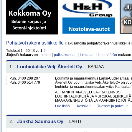
Pohjatyöt rakennusliikkeille
Hakusanoilla pohjatyöt rakennusliikkeille 
Tulokset 1 - 50 | Sivu
1
2
Järjestä
hakuarvon
|
nimen
|
paikkakunnan
|
toimialan
|
tietomäärän
mukaan
1.
Louhintaliike Velj. Åkerfelt Oy
KARJAA
Puh. 0400 208 207
Louhinta ja maanrakennus Länsi-Uudellamaalla –
Puh. 0400 514 779
Åkerfelt Oy Louhintaliike Velj. Åkerfelt Oy on v
louhinta- ja maanrakennusalan yritys Karjaalta. Yr
ALIHANKINTAPALVELUJA - RAKENNUS
LOUHINTALIIKKEITÄ JA MURSKAUSLIIKKEITÄ
MAARAKENNUSTÖITÄ JA MAANSIIRTOTÖITÄ..
Lue lisää..
Kotisivut
Tuotteet ja palvelut
2.
Jänkhä Saumaus Oy
LAHTI