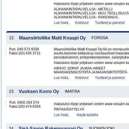
Hakutulos löytyi yrityksen omien www-sivujen ka
ALIHANKINTAPALVELUJA - METALLI
ALIHANKINTAPALVELUJA - MUU TEOLLISUUS
ALIHANKINTAPALVELUJA - RAKENNUS..
Lue lisää..
Kotisivut
Tuotteet ja palvelut
22.
Maansiirtoliike Matti Knaapi Oy
FORSSA
Puh. 040 573 9336
Maansiirtoliike Matti Knaapi Oy:llä on monipuol
Faksi (03) 435 3721
avulla teemme kattavat ja monipuoliset maarak
peruskaivannot, pohjarakentamisen, salaojitukse
Hakutulos löytyi yrityksen omien www-sivujen ka
HIEKAT, SORAT JA MAA-AINEET
MAARAKENNUSTÖITÄ JA MAANSIIRTOTÖITÄ
Lue lisää..
Kotisivut
Tuotteet ja palvelut
23.
Vuoksen Korro Oy
IMATRA
Puh. 0400 254 574
Hakutulos löytyi yrityksen omien www-sivujen ka
Faksi (05) 474 6204
PINTAKÄSITTELYÄ
Lue lisää..
Näytä kartalla
24.
Sisä-Savon Rakennuspari Oy
SUONENJOKI