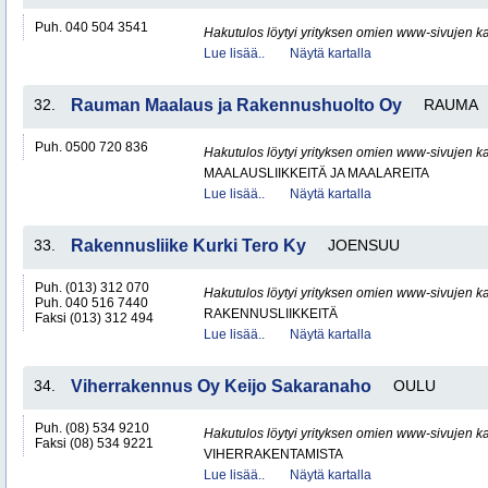
Puh. 040 504 3541
Hakutulos löytyi yrityksen omien www-sivujen ka
Lue lisää..
Näytä kartalla
32.
Rauman Maalaus ja Rakennushuolto Oy
RAUMA
Puh. 0500 720 836
Hakutulos löytyi yrityksen omien www-sivujen ka
MAALAUSLIIKKEITÄ JA MAALAREITA
Lue lisää..
Näytä kartalla
33.
Rakennusliike Kurki Tero Ky
JOENSUU
Puh. (013) 312 070
Hakutulos löytyi yrityksen omien www-sivujen ka
Puh. 040 516 7440
RAKENNUSLIIKKEITÄ
Faksi (013) 312 494
Lue lisää..
Näytä kartalla
34.
Viherrakennus Oy Keijo Sakaranaho
OULU
Puh. (08) 534 9210
Hakutulos löytyi yrityksen omien www-sivujen ka
Faksi (08) 534 9221
VIHERRAKENTAMISTA
Lue lisää..
Näytä kartalla