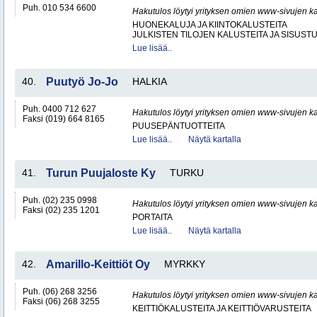
Puh. 010 534 6600
Hakutulos löytyi yrityksen omien www-sivujen ka
HUONEKALUJA JA KIINTOKALUSTEITA
JULKISTEN TILOJEN KALUSTEITA JA SISUST
Lue lisää..
40.
Puutyö Jo-Jo
HALKIA
Puh. 0400 712 627
Hakutulos löytyi yrityksen omien www-sivujen ka
Faksi (019) 664 8165
PUUSEPÄNTUOTTEITA
Lue lisää..
Näytä kartalla
41.
Turun Puujaloste Ky
TURKU
Puh. (02) 235 0998
Hakutulos löytyi yrityksen omien www-sivujen ka
Faksi (02) 235 1201
PORTAITA
Lue lisää..
Näytä kartalla
42.
Amarillo-Keittiöt Oy
MYRKKY
Puh. (06) 268 3256
Hakutulos löytyi yrityksen omien www-sivujen ka
Faksi (06) 268 3255
KEITTIÖKALUSTEITA JA KEITTIÖVARUSTEITA