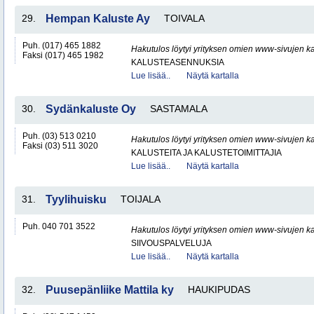
29.
Hempan Kaluste Ay
TOIVALA
Puh. (017) 465 1882
Hakutulos löytyi yrityksen omien www-sivujen ka
Faksi (017) 465 1982
KALUSTEASENNUKSIA
Lue lisää..
Näytä kartalla
30.
Sydänkaluste Oy
SASTAMALA
Puh. (03) 513 0210
Hakutulos löytyi yrityksen omien www-sivujen ka
Faksi (03) 511 3020
KALUSTEITA JA KALUSTETOIMITTAJIA
Lue lisää..
Näytä kartalla
31.
Tyylihuisku
TOIJALA
Puh. 040 701 3522
Hakutulos löytyi yrityksen omien www-sivujen ka
SIIVOUSPALVELUJA
Lue lisää..
Näytä kartalla
32.
Puusepänliike Mattila ky
HAUKIPUDAS