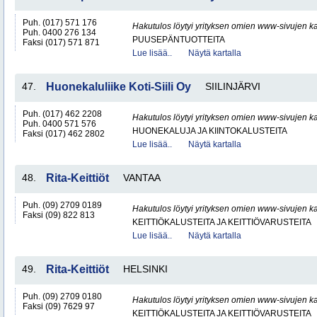
Puh. (017) 571 176
Hakutulos löytyi yrityksen omien www-sivujen ka
Puh. 0400 276 134
PUUSEPÄNTUOTTEITA
Faksi (017) 571 871
Lue lisää..
Näytä kartalla
47.
Huonekaluliike Koti-Siili Oy
SIILINJÄRVI
Puh. (017) 462 2208
Hakutulos löytyi yrityksen omien www-sivujen ka
Puh. 0400 571 576
HUONEKALUJA JA KIINTOKALUSTEITA
Faksi (017) 462 2802
Lue lisää..
Näytä kartalla
48.
Rita-Keittiöt
VANTAA
Puh. (09) 2709 0189
Hakutulos löytyi yrityksen omien www-sivujen ka
Faksi (09) 822 813
KEITTIÖKALUSTEITA JA KEITTIÖVARUSTEITA
Lue lisää..
Näytä kartalla
49.
Rita-Keittiöt
HELSINKI
Puh. (09) 2709 0180
Hakutulos löytyi yrityksen omien www-sivujen ka
Faksi (09) 7629 97
KEITTIÖKALUSTEITA JA KEITTIÖVARUSTEITA