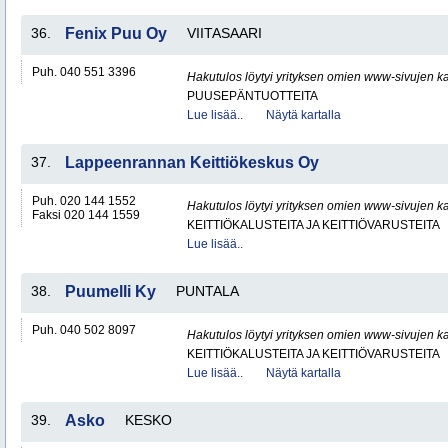
36.
Fenix Puu Oy
VIITASAARI
Puh. 040 551 3396
Hakutulos löytyi yrityksen omien www-sivujen ka
PUUSEPÄNTUOTTEITA
Lue lisää..
Näytä kartalla
37.
Lappeenrannan Keittiökeskus Oy
Puh. 020 144 1552
Hakutulos löytyi yrityksen omien www-sivujen ka
Faksi 020 144 1559
KEITTIÖKALUSTEITA JA KEITTIÖVARUSTEITA
Lue lisää..
38.
Puumelli Ky
PUNTALA
Puh. 040 502 8097
Hakutulos löytyi yrityksen omien www-sivujen ka
KEITTIÖKALUSTEITA JA KEITTIÖVARUSTEITA
Lue lisää..
Näytä kartalla
39.
Asko
KESKO