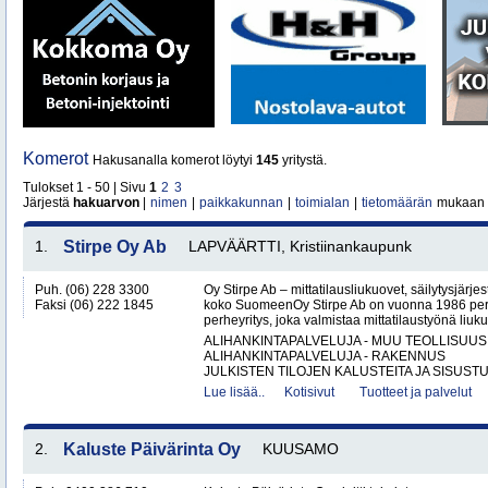
Komerot
Hakusanalla komerot löytyi
145
yritystä.
Tulokset 1 - 50 | Sivu
1
2
3
Järjestä
hakuarvon
|
nimen
|
paikkakunnan
|
toimialan
|
tietomäärän
mukaan
1.
Stirpe Oy Ab
LAPVÄÄRTTI, Kristiinankaupunk
Puh. (06) 228 3300
Oy Stirpe Ab – mittatilausliukuovet, säilytysjärj
Faksi (06) 222 1845
koko SuomeenOy Stirpe Ab on vuonna 1986 per
perheyritys, joka valmistaa mittatilaustyönä liuk
ALIHANKINTAPALVELUJA - MUU TEOLLISUUS
ALIHANKINTAPALVELUJA - RAKENNUS
JULKISTEN TILOJEN KALUSTEITA JA SISUSTU
Lue lisää..
Kotisivut
Tuotteet ja palvelut
2.
Kaluste Päivärinta Oy
KUUSAMO