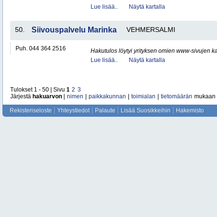
Lue lisää..
Näytä kartalla
50.
Siivouspalvelu Marinka
VEHMERSALMI
Puh. 044 364 2516
Hakutulos löytyi yrityksen omien www-sivujen ka
Lue lisää..
Näytä kartalla
Tulokset 1 - 50 | Sivu
1
2
3
Järjestä
hakuarvon
|
nimen
|
paikkakunnan
|
toimialan
|
tietomäärän
mukaan
Rekisteriseloste
Yhteystiedot
Palaute
Lisää Suosikkeihin
Hakemisto