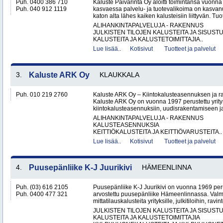
Puh. 0400 386 710
Kaluste Päivärinta Oy aloitti toimintansa vuonn
Puh. 040 912 1119
kasvaessa palvelu- ja tuotevalikoima on kasvanu
katon alta lähes kaiken kalusteisiin liittyvän. Tuot
ALIHANKINTAPALVELUJA - RAKENNUS
JULKISTEN TILOJEN KALUSTEITA JA SISUST
KALUSTEITA JA KALUSTETOIMITTAJIA..
Lue lisää..
Kotisivut
Tuotteet ja palvelut
3.
Kaluste ARK Oy
KLAUKKALA
Puh. 010 219 2760
Kaluste ARK Oy – Kiintokalusteasennuksen ja r
Kaluste ARK Oy on vuonna 1997 perustettu yritys
kiintokalusteasennuksiin, uudisrakentamiseen ja
ALIHANKINTAPALVELUJA - RAKENNUS
KALUSTEASENNUKSIA
KEITTIÖKALUSTEITA JA KEITTIÖVARUSTEITA..
Lue lisää..
Kotisivut
Tuotteet ja palvelut
4.
Puusepänliike K-J Juurikivi
HÄMEENLINNA
Puh. (03) 616 2105
Puusepänliike K-J Juurikivi on vuonna 1969 peru
Puh. 0400 477 321
arvostettu puusepänliike Hämeenlinnassa. Val
mittatilauskalusteita yrityksille, julkitiloihin, ravint
JULKISTEN TILOJEN KALUSTEITA JA SISUST
KALUSTEITA JA KALUSTETOIMITTAJIA