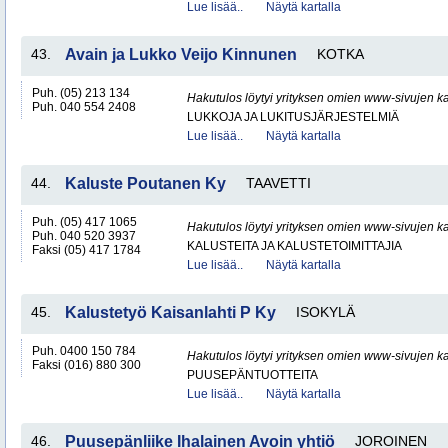
Lue lisää..
Näytä kartalla
43.
Avain ja Lukko Veijo Kinnunen
KOTKA
Puh. (05) 213 134
Hakutulos löytyi yrityksen omien www-sivujen ka
Puh. 040 554 2408
LUKKOJA JA LUKITUSJÄRJESTELMIÄ
Lue lisää..
Näytä kartalla
44.
Kaluste Poutanen Ky
TAAVETTI
Puh. (05) 417 1065
Hakutulos löytyi yrityksen omien www-sivujen ka
Puh. 040 520 3937
KALUSTEITA JA KALUSTETOIMITTAJIA
Faksi (05) 417 1784
Lue lisää..
Näytä kartalla
45.
Kalustetyö Kaisanlahti P Ky
ISOKYLÄ
Puh. 0400 150 784
Hakutulos löytyi yrityksen omien www-sivujen ka
Faksi (016) 880 300
PUUSEPÄNTUOTTEITA
Lue lisää..
Näytä kartalla
46.
Puusepänliike Ihalainen Avoin yhtiö
JOROINEN