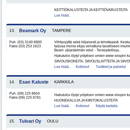
KEITTIÖKALUSTEITA JA KEITTIÖVARUSTEITA
Lue lisää..
13.
Beamark Oy
TAMPERE
Puh. (03) 3140 6800
Viihtyvyyttä sekä hiljaisesti ja tehokkaasti. Kes
Faksi (03) 253 1623
tarjoaa monia etuja verrattuna tavalliseen imurii
Beam -järjestelmän edut: - Terveydellisyy..
Hakutulos löytyi yrityksen omien www-sivujen ka
SIIVOUSKONEITA, SIIVOUSLAITTEITA JA SIIV
Lue lisää..
Kotisivut
Tuotteet ja palvelut
14.
Esan Kaluste
KARKKILA
Puh. (09) 225 8604
Hakutulos löytyi yrityksen omien www-sivujen ka
Faksi (09) 225 8781
HUONEKALUJA JA KIINTOKALUSTEITA
Lue lisää..
Kotisivut
Näytä kartalla
15.
Tulvari Oy
OULU