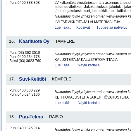
Puh. 0400 388 808
LV-kytkentäkeskusjärjestelmät / asennusjärjes
solumuovileikkurit Jakokeskukset, jakotukit, jako
lämmönjakokeskukset, jakotukkikaapit, lattiakesk
Hakutulos löytyi yrityksen omien www-sivujen ka
LVI-TARVIKKEITA JA LVI-MATERIAALEJA
Lue lisää..
Kotisivut
Tuotteet ja palvelut
16.
Kaarituote Oy
TAMPERE
Puh. (03) 362 3510
Hakutulos löytyi yrityksen omien www-sivujen ka
Puh. 0400 534 778
KALUSTEITA JA KALUSTETOIMITTAJIA
Faksi (03) 3623 760
Lue lisää..
Näytä kartalla
17.
Suvi-Keittiöt
KEMPELE
Puh. 0400 680 229
Hakutulos löytyi yrityksen omien www-sivujen ka
Puh. 045 624 3166
KEITTIÖKALUSTEITA JA KEITTIÖVARUSTEITA
Lue lisää..
Näytä kartalla
18.
Puu-Tekno
RAISIO
Puh. 0400 325 914
Hakutulos löytyi yrityksen omien www-sivujen ka