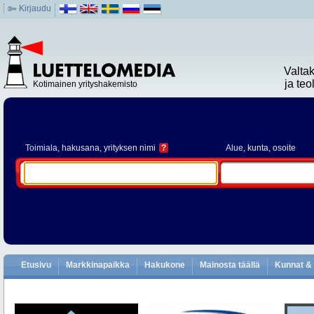
Kirjaudu
Valta
ja te
Kotimainen yrityshakemisto
Toimiala
, hakusana, yrityksen nimi
?
Alue
, kunta, osoite
Etusivu
Markkinapaikka
Hakukone
Mainosta täällä
Kunnat & 