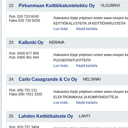
22.
Pirkanmaan Keittiökalustetukku Oy
YLÖJÄRVI
Puh. 020 720 9240
Hakutulos löytyi yrityksen omien www-sivujen ka
Faksi 020 720 9250
KEITTIÖKALUSTEITA JA KEITTIÖVARUSTEITA
Lue lisää..
Näytä kartalla
23.
Kallunki Oy
KERAVA
Puh. 0400 877 969
Hakutulos löytyi yrityksen omien www-sivujen ka
Puh. 0400 461 644
PUUSEPÄNTUOTTEITA
Lue lisää..
Näytä kartalla
24.
Carlo Casagrande & Co Oy
HELSINKI
Puh. (09) 755 131
Hakutulos löytyi yrityksen omien www-sivujen ka
Faksi (09) 7551 3355
ELEKTRONIIKKAA JA KOMPONENTTEJA
Lue lisää..
Näytä kartalla
25.
Lahden Keittiökaluste Oy
LAHTI
Puh. (03) 752 3404