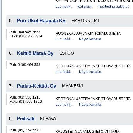
KYLPYHUONEKALUSTEITA JA KYLPYHUONETA
Lue lisää..
Kotisivut
Tuotteet ja palvelut
5.
Puu-Ukot Haapala Ky
MARTINNIEMI
Puh. 040 545 7632
HUONEKALUJA JA KIINTOKALUSTEITA
Faksi (08) 542 5459
Lue lisää..
Näytä kartalla
6.
Keittiö Metsä Oy
ESPOO
Puh. 0400 464 353
KEITTIÖKALUSTEITA JA KEITTIÖVARUSTEITA
Lue lisää..
Näytä kartalla
7.
Padas-Keittiöt Oy
MAAKESKI
Puh. (03) 556 1216
KEITTIÖKALUSTEITA JA KEITTIÖVARUSTEITA
Faksi (03) 556 1320
Lue lisää..
Näytä kartalla
8.
Peilisali
KERAVA
Puh. (09) 274 5670
KALUSTEITA JA KALUSTETOIMITTAJIA