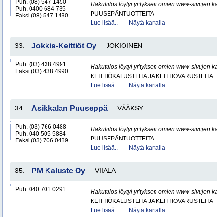
Puh. (08) 547 1450
Hakutulos löytyi yrityksen omien www-sivujen ka
Puh. 0400 684 735
PUUSEPÄNTUOTTEITA
Faksi (08) 547 1430
Lue lisää..
Näytä kartalla
33.
Jokkis-Keittiöt Oy
JOKIOINEN
Puh. (03) 438 4991
Hakutulos löytyi yrityksen omien www-sivujen ka
Faksi (03) 438 4990
KEITTIÖKALUSTEITA JA KEITTIÖVARUSTEITA
Lue lisää..
Näytä kartalla
34.
Asikkalan Puuseppä
VÄÄKSY
Puh. (03) 766 0488
Hakutulos löytyi yrityksen omien www-sivujen ka
Puh. 040 505 5884
PUUSEPÄNTUOTTEITA
Faksi (03) 766 0489
Lue lisää..
Näytä kartalla
35.
PM Kaluste Oy
VIIALA
Puh. 040 701 0291
Hakutulos löytyi yrityksen omien www-sivujen ka
KEITTIÖKALUSTEITA JA KEITTIÖVARUSTEITA
Lue lisää..
Näytä kartalla