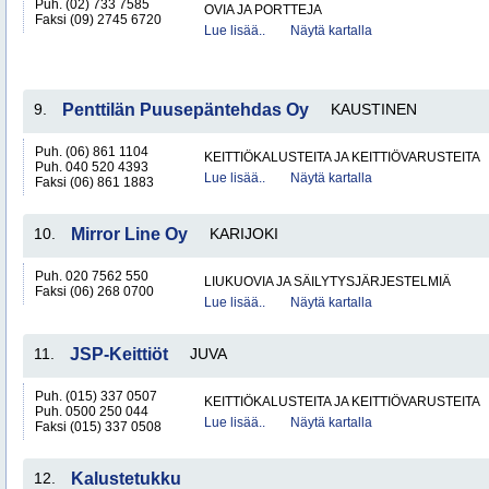
Puh. (02) 733 7585
OVIA JA PORTTEJA
Faksi (09) 2745 6720
Lue lisää..
Näytä kartalla
9.
Penttilän Puusepäntehdas Oy
KAUSTINEN
Puh. (06) 861 1104
KEITTIÖKALUSTEITA JA KEITTIÖVARUSTEITA
Puh. 040 520 4393
Lue lisää..
Näytä kartalla
Faksi (06) 861 1883
10.
Mirror Line Oy
KARIJOKI
Puh. 020 7562 550
LIUKUOVIA JA SÄILYTYSJÄRJESTELMIÄ
Faksi (06) 268 0700
Lue lisää..
Näytä kartalla
11.
JSP-Keittiöt
JUVA
Puh. (015) 337 0507
KEITTIÖKALUSTEITA JA KEITTIÖVARUSTEITA
Puh. 0500 250 044
Lue lisää..
Näytä kartalla
Faksi (015) 337 0508
12.
Kalustetukku