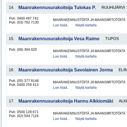
14.
Maanrakennusurakoitsija Tulokas P.
RUUHIJÄRVI
Puh. 0400 497 742
MAARAKENNUSTÖITÄ JA MAANSIIRTOTÖITÄ
Puh. (03) 762 7130
Lue lisää..
Näytä kartalla
15.
Maanrakennusurakoitsija Vesa Raimo
TUPOS
Puh. (08) 384 020
MAARAKENNUSTÖITÄ JA MAANSIIRTOTÖITÄ
Lue lisää..
Näytä kartalla
16.
Maanrakennusurakoitsija Savolainen Jorma
ELI
Puh. (05) 377 9146
MAARAKENNUSTÖITÄ JA MAANSIIRTOTÖITÄ
Puh. 0400 259 413
Lue lisää..
Näytä kartalla
17.
Maanrakennusurakoitsija Hannu Alkkiomäki
ALK
Puh. 0500 128 671
MAARAKENNUSTÖITÄ JA MAANSIIRTOTÖITÄ
Puh. (02) 544 7118
Lue lisää..
Näytä kartalla