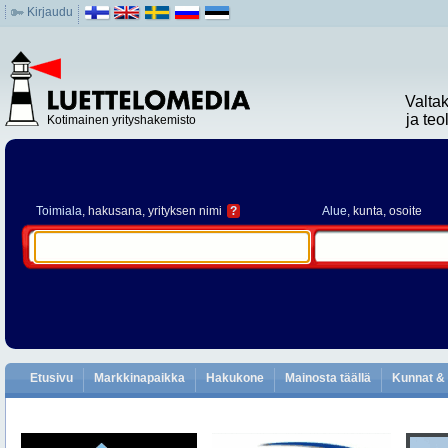
Kirjaudu
Valta
ja te
Kotimainen yrityshakemisto
Toimiala
, hakusana, yrityksen nimi
?
Alue
, kunta, osoite
Etusivu
Markkinapaikka
Hakukone
Mainosta täällä
Kunnat & 