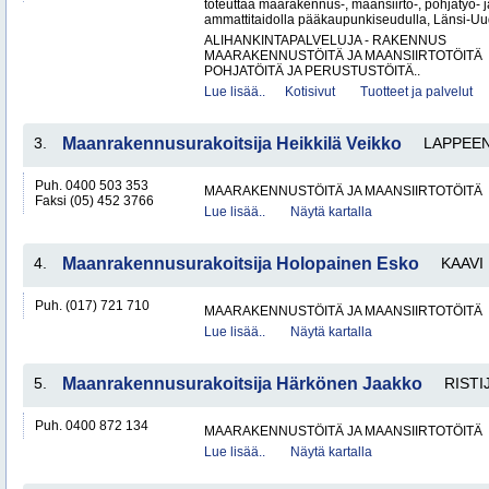
toteuttaa maarakennus-, maansiirto-, pohjatyö- j
ammattitaidolla pääkaupunkiseudulla, Länsi-Uud
ALIHANKINTAPALVELUJA - RAKENNUS
MAARAKENNUSTÖITÄ JA MAANSIIRTOTÖITÄ
POHJATÖITÄ JA PERUSTUSTÖITÄ..
Lue lisää..
Kotisivut
Tuotteet ja palvelut
3.
Maanrakennusurakoitsija Heikkilä Veikko
LAPPEE
Puh. 0400 503 353
MAARAKENNUSTÖITÄ JA MAANSIIRTOTÖITÄ
Faksi (05) 452 3766
Lue lisää..
Näytä kartalla
4.
Maanrakennusurakoitsija Holopainen Esko
KAAVI
Puh. (017) 721 710
MAARAKENNUSTÖITÄ JA MAANSIIRTOTÖITÄ
Lue lisää..
Näytä kartalla
5.
Maanrakennusurakoitsija Härkönen Jaakko
RISTI
Puh. 0400 872 134
MAARAKENNUSTÖITÄ JA MAANSIIRTOTÖITÄ
Lue lisää..
Näytä kartalla