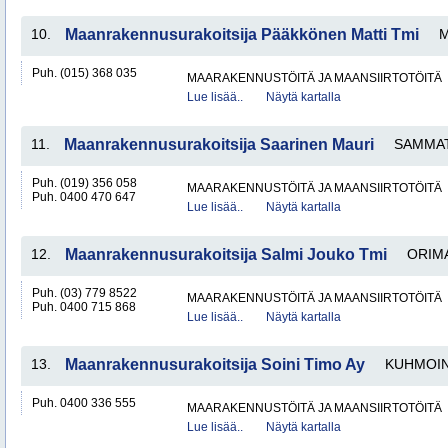
10.
Maanrakennusurakoitsija Pääkkönen Matti Tmi
M
Puh. (015) 368 035
MAARAKENNUSTÖITÄ JA MAANSIIRTOTÖITÄ
Lue lisää..
Näytä kartalla
11.
Maanrakennusurakoitsija Saarinen Mauri
SAMMAT
Puh. (019) 356 058
MAARAKENNUSTÖITÄ JA MAANSIIRTOTÖITÄ
Puh. 0400 470 647
Lue lisää..
Näytä kartalla
12.
Maanrakennusurakoitsija Salmi Jouko Tmi
ORIM
Puh. (03) 779 8522
MAARAKENNUSTÖITÄ JA MAANSIIRTOTÖITÄ
Puh. 0400 715 868
Lue lisää..
Näytä kartalla
13.
Maanrakennusurakoitsija Soini Timo Ay
KUHMOI
Puh. 0400 336 555
MAARAKENNUSTÖITÄ JA MAANSIIRTOTÖITÄ
Lue lisää..
Näytä kartalla