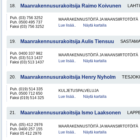
18.
Maanrakennusurakoitsija Raimo Koivunen
LAHTI
Puh. (03) 756 3252
MAARAKENNUSTÖITÄ JA MAANSIIRTOTÖITÄ
Puh. 0500 495 737
Lue lisää..
Näytä kartalla
Faksi (03) 756 3252
19.
Maanrakennusurakoitsija Aulis Tiensuu
SASTAM
Puh. 0400 337 982
MAARAKENNUSTÖITÄ JA MAANSIIRTOTÖITÄ
Puh. (03) 513 1437
Lue lisää..
Näytä kartalla
Faksi (03) 513 1437
20.
Maanrakennusurakoitsija Henry Nyholm
TESJOKI
Puh. (019) 514 335
KULJETUSPALVELUJA
Puh. 0500 712 650
Lue lisää..
Näytä kartalla
Faksi (019) 514 325
21.
Maanrakennusurakoitsija Ismo Laaksonen
LAPP
Puh. (05) 412 2976
MAARAKENNUSTÖITÄ JA MAANSIIRTOTÖITÄ
Puh. 0400 257 155
Lue lisää..
Näytä kartalla
Faksi 05 412 2976