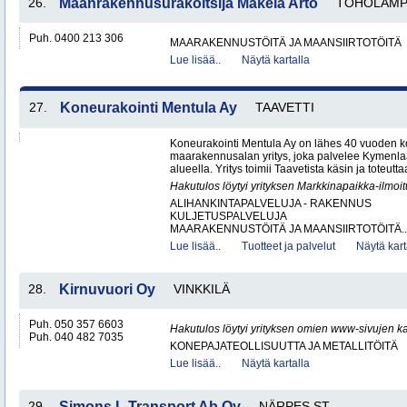
26.
Maanrakennusurakoitsija Mäkelä Arto
TOHOLAMP
Puh. 0400 213 306
MAARAKENNUSTÖITÄ JA MAANSIIRTOTÖITÄ
Lue lisää..
Näytä kartalla
27.
Koneurakointi Mentula Ay
TAAVETTI
Koneurakointi Mentula Ay on lähes 40 vuoden k
maarakennusalan yritys, joka palvelee Kymenla
alueella. Yritys toimii Taavetista käsin ja toteut
Hakutulos löytyi yrityksen Markkinapaikka-ilmoi
ALIHANKINTAPALVELUJA - RAKENNUS
KULJETUSPALVELUJA
MAARAKENNUSTÖITÄ JA MAANSIIRTOTÖITÄ..
Lue lisää..
Tuotteet ja palvelut
Näytä kart
28.
Kirnuvuori Oy
VINKKILÄ
Puh. 050 357 6603
Hakutulos löytyi yrityksen omien www-sivujen ka
Puh. 040 482 7035
KONEPAJATEOLLISUUTTA JA METALLITÖITÄ
Lue lisää..
Näytä kartalla
29.
Simons L Transport Ab Oy
NÄRPES ST