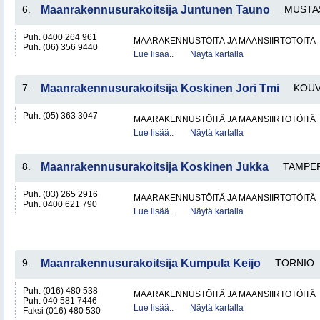
6.
Maanrakennusurakoitsija Juntunen Tauno
MUSTA
Puh. 0400 264 961
MAARAKENNUSTÖITÄ JA MAANSIIRTOTÖITÄ
Puh. (06) 356 9440
Lue lisää..
Näytä kartalla
7.
Maanrakennusurakoitsija Koskinen Jori Tmi
KOU
Puh. (05) 363 3047
MAARAKENNUSTÖITÄ JA MAANSIIRTOTÖITÄ
Lue lisää..
Näytä kartalla
8.
Maanrakennusurakoitsija Koskinen Jukka
TAMPE
Puh. (03) 265 2916
MAARAKENNUSTÖITÄ JA MAANSIIRTOTÖITÄ
Puh. 0400 621 790
Lue lisää..
Näytä kartalla
9.
Maanrakennusurakoitsija Kumpula Keijo
TORNIO
Puh. (016) 480 538
MAARAKENNUSTÖITÄ JA MAANSIIRTOTÖITÄ
Puh. 040 581 7446
Lue lisää..
Näytä kartalla
Faksi (016) 480 530