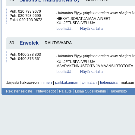
Puh. 020 793 9670
Hakutulos löytyi yrityksen omien www-sivujen ka
Puh. 020 793 9690
HIEKAT, SORAT JA MAA-AINEET
Faksi 020 793 9672
KULJETUSPALVELUJA
Lue lisää..
Näytä kartalla
30.
Envotek
RAUTAVAARA
Puh. 0400 278 803
Hakutulos löytyi yrityksen omien www-sivujen ka
Puh. 0400 373 361
KULJETUSPALVELUJA
MAARAKENNUSTÖITÄ JA MAANSIIRTOTÖITÄ
Lue lisää..
Näytä kartalla
Järjestä
hakuarvon
|
nimen
|
paikkakunnan
|
toimialan
|
tietomäärän
mukaan
Rekisteriseloste
Yhteystiedot
Palaute
Lisää Suosikkeihin
Hakemisto