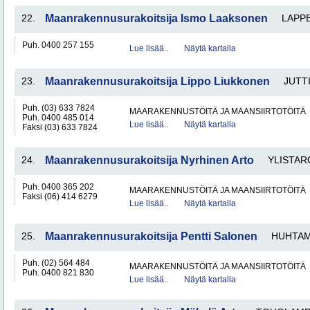
22.
Maanrakennusurakoitsija Ismo Laaksonen
LAPP
Puh. 0400 257 155
Lue lisää..
Näytä kartalla
23.
Maanrakennusurakoitsija Lippo Liukkonen
JUTT
Puh. (03) 633 7824
MAARAKENNUSTÖITÄ JA MAANSIIRTOTÖITÄ
Puh. 0400 485 014
Lue lisää..
Näytä kartalla
Faksi (03) 633 7824
24.
Maanrakennusurakoitsija Nyrhinen Arto
YLISTAR
Puh. 0400 365 202
MAARAKENNUSTÖITÄ JA MAANSIIRTOTÖITÄ
Faksi (06) 414 6279
Lue lisää..
Näytä kartalla
25.
Maanrakennusurakoitsija Pentti Salonen
HUHTA
Puh. (02) 564 484
MAARAKENNUSTÖITÄ JA MAANSIIRTOTÖITÄ
Puh. 0400 821 830
Lue lisää..
Näytä kartalla