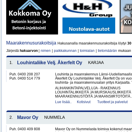
Maarakennusurakoitsija
Hakusanalla maarakennusurakoitsija löytyi
30
Järjestä
hakuarvon
|
nimen
|
paikkakunnan
|
toimialan
|
tietomäärän
mukaan
1.
Louhintaliike Velj. Åkerfelt Oy
KARJAA
Puh. 0400 208 207
Louhinta ja maanrakennus Länsi-Uudellamaalla –
Puh. 0400 514 779
Åkerfelt Oy Louhintaliike Velj. Åkerfelt Oy on v
louhinta- ja maanrakennusalan yritys Karjaalta. Yr
ALIHANKINTAPALVELUJA - RAKENNUS
LOUHINTALIIKKEITÄ JA MURSKAUSLIIKKEITÄ
MAARAKENNUSTÖITÄ JA MAANSIIRTOTÖITÄ..
Lue lisää..
Kotisivut
Tuotteet ja palvelut
2.
Mavor Oy
NUMMELA
Puh. 0400 409 808
Mavor Oy on Nummelasta toimiva kokenut maanr