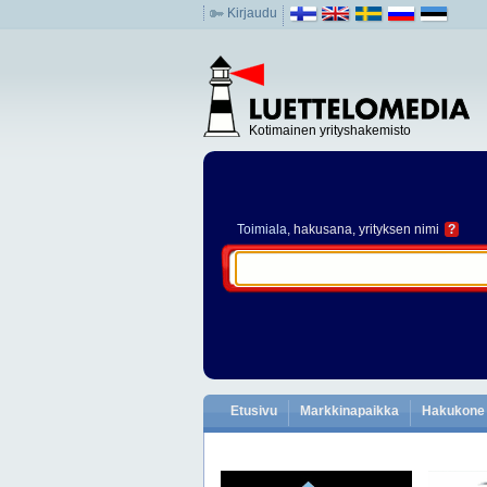
Kirjaudu
Kotimainen yrityshakemisto
Toimiala
, hakusana, yrityksen nimi
?
Etusivu
Markkinapaikka
Hakukone