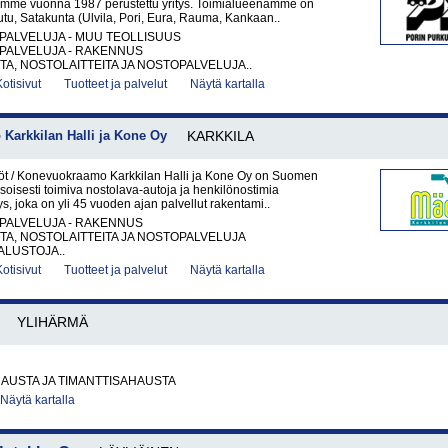
lemme vuonna 1987 perustettu yritys. Toimialueenamme on
eutu, Satakunta (Ulvila, Pori, Eura, Rauma, Kankaan..
PALVELUJA - MUU TEOLLISUUS
PALVELUJA - RAKENNUS
A, NOSTOLAITTEITA JA NOSTOPALVELUJA..
Kotisivut
Tuotteet ja palvelut
Näytä kartalla
Karkkilan Halli ja Kone Oy
KARKKILA
t / Konevuokraamo Karkkilan Halli ja Kone Oy on Suomen
soisesti toimiva nostolava-autoja ja henkilönostimia
ys, joka on yli 45 vuoden ajan palvellut rakentami..
PALVELUJA - RAKENNUS
A, NOSTOLAITTEITA JA NOSTOPALVELUJA
LUSTOJA..
Kotisivut
Tuotteet ja palvelut
Näytä kartalla
YLIHÄRMÄ
AUSTA JA TIMANTTISAHAUSTA
Näytä kartalla