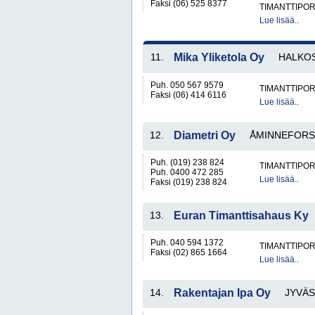
Faksi (06) 525 8377
TIMANTTIPOR
Lue lisää..
11.
Mika Yliketola Oy
HALKO
Puh. 050 567 9579
TIMANTTIPOR
Faksi (06) 414 6116
Lue lisää..
12.
Diametri Oy
ÅMINNEFORS
Puh. (019) 238 824
TIMANTTIPOR
Puh. 0400 472 285
Lue lisää..
Faksi (019) 238 824
13.
Euran Timanttisahaus Ky
Puh. 040 594 1372
TIMANTTIPOR
Faksi (02) 865 1664
Lue lisää..
14.
Rakentajan Ipa Oy
JYVÄ