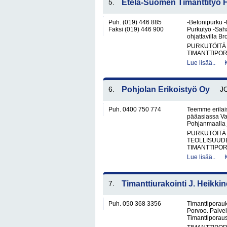
5.
Etelä-Suomen Timanttityö 
Puh. (019) 446 885
-Betonipurku -
Faksi (019) 446 900
Purkutyö -Saha
ohjattavilla Br
PURKUTÖITÄ
TIMANTTIPOR
Lue lisää..
6.
Pohjolan Erikoistyö Oy
J
Puh. 0400 750 774
Teemme erilais
pääasiassa Vaa
Pohjanmaalla j
PURKUTÖITÄ
TEOLLISUUD
TIMANTTIPOR
Lue lisää..
7.
Timanttiurakointi J. Heikkin
Puh. 050 368 3356
Timanttiporauk
Porvoo. Palvele
Timanttiporaus,