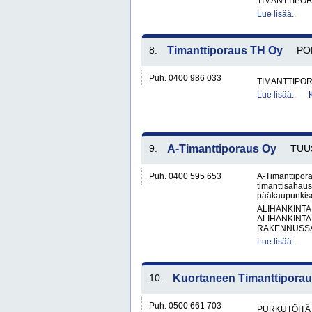
TIMANTTIPOR
Lue lisää..
8.
Timanttiporaus TH Oy
PO
Puh. 0400 986 033
TIMANTTIPOR
Lue lisää..
9.
A-Timanttiporaus Oy
TUU
Puh. 0400 595 653
A-Timanttipora
timanttisahaus
pääkaupunkise
ALIHANKINTA
ALIHANKINTA
RAKENNUSSA
Lue lisää..
10.
Kuortaneen Timanttipora
Puh. 0500 661 703
PURKUTÖITÄ