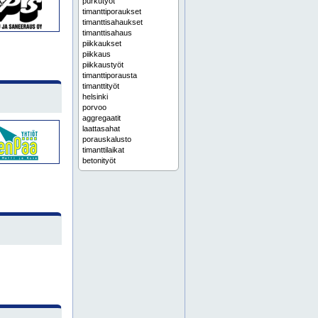
purkutyöt
timanttiporaukset
timanttisahaukset
timanttisahaus
piikkaukset
piikkaus
piikkaustyöt
timanttiporausta
timanttityöt
helsinki
porvoo
aggregaatit
laattasahat
porauskalusto
timanttilaikat
betonityöt
henkilönostimet
nostopalvelut
piikkausrobotti
purku-urakointi
purkutöitä
rakennusten purkutyöt
timanttisahausta
espoo
järvenpää
karkkila
kauniainen
kerava
kirkkonummi
lohja