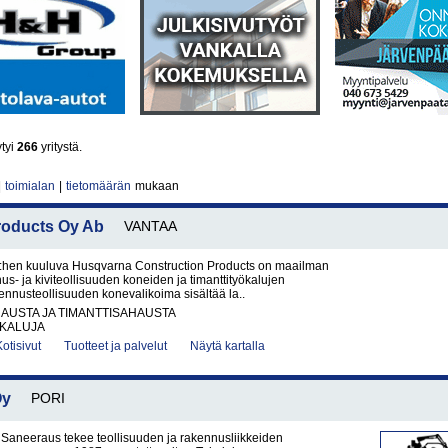
ytyi
266
yritystä.
|
toimialan
|
tietomäärän
mukaan
roducts Oy Ab
VANTAA
hen kuuluva Husqvarna Construction Products on maailman
us- ja kiviteollisuuden koneiden ja timanttityökalujen
kennusteollisuuden konevalikoima sisältää la..
AUSTA JA TIMANTTISAHAUSTA
ÖKALUJA
Kotisivut
Tuotteet ja palvelut
Näytä kartalla
Oy
PORI
 Saneeraus tekee teollisuuden ja rakennusliikkeiden