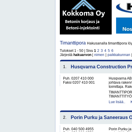
Timanttipora
Hakusanalla timanttipora lö
Tulokset 1 - 50 | Sivu
1
2
3
4
5
6
Järjestä
hakuarvon
|
nimen
|
paikkakunnan
1.
Husqvarna Construction P
Puh. 0207 410 000
Husqvarna AB:
Faksi 0207 410 001
johtava rakenn
toimittaja. Ra
TIMANTTIPOR
TIMANTTITY
Lue lisää..
2.
Porin Purku ja Saneeraus 
Puh. 040 500 4955
Porin Purku ja