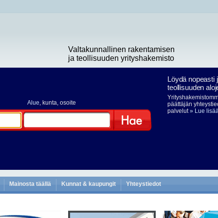
Valtakunnallinen rakentamisen
ja teollisuuden yrityshakemisto
Löydä nopeasti 
teollisuuden aloj
Yrityshakemistomme
Alue
, kunta, osoite
päättäjän yhteystie
palvelut
» Lue lisä
Hae
Mainosta täällä
Kunnat & kaupungit
Yhteystiedot