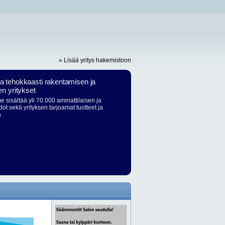
» Lisää yritys hakemistoon
ja tehokkaasti rakentamisen ja
en yritykset
 sisältää yli 70.000 ammattilaisen ja
dot sekä yrityksen tarjoamat tuotteet ja
ä