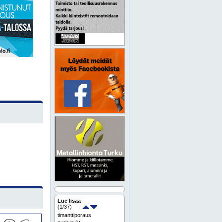
Lue lisää
(
1
/37)
timanttiporaus