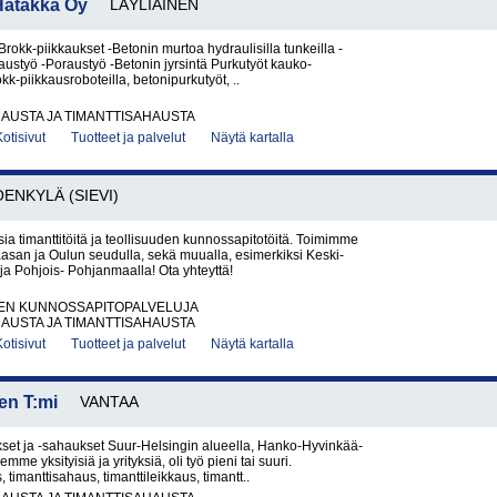
Hatakka Oy
LÄYLIÄINEN
Brokk-piikkaukset -Betonin murtoa hydraulisilla tunkeilla -
ustyö -Poraustyö -Betonin jyrsintä Purkutyöt kauko-
okk-piikkausroboteilla, betonipurkutyöt, ..
AUSTA JA TIMANTTISAHAUSTA
Kotisivut
Tuotteet ja palvelut
Näytä kartalla
OENKYLÄ (SIEVI)
ia timanttitöitä ja teollisuuden kunnossapitotöitä. Toimimme
san ja Oulun seudulla, sekä muualla, esimerkiksi Keski-
a Pohjois- Pohjanmaalla! Ota yhteyttä!
EN KUNNOSSAPITOPALVELUJA
AUSTA JA TIMANTTISAHAUSTA
Kotisivut
Tuotteet ja palvelut
Näytä kartalla
en T:mi
VANTAA
set ja -sahaukset Suur-Helsingin alueella, Hanko-Hyvinkää-
mme yksityisiä ja yrityksiä, oli työ pieni tai suuri.
 timanttisahaus, timanttileikkaus, timantt..