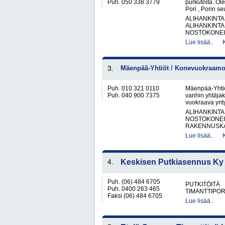
Puh. 050 338 3779
purkutöitä. O
Pori , Porin s
ALIHANKINTA
ALIHANKINTA
NOSTOKONEIT
Lue lisää..
3.
Mäenpää-Yhtiöt / Konevuokraamo 
Puh. 010 321 0110
Mäenpää-Yhtiö
Puh. 040 900 7375
vanhin yhtäjak
vuokraava yrit
ALIHANKINTA
NOSTOKONEIT
RAKENNUSKA
Lue lisää..
4.
Keskisen Putkiasennus Ky
Puh. (06) 484 6705
PUTKITÖITÄ
Puh. 0400 263 465
TIMANTTIPOR
Faksi (06) 484 6705
Lue lisää..