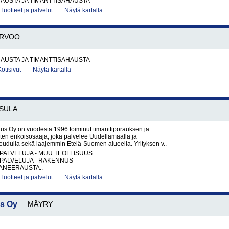
AUSTA JA TIMANTTISAHAUSTA
Tuotteet ja palvelut
Näytä kartalla
RVOO
AUSTA JA TIMANTTISAHAUSTA
Kotisivut
Näytä kartalla
SULA
us Oy on vuodesta 1996 toiminut timanttiporauksen ja
ten erikoisosaaja, joka palvelee Uudellamaalla ja
udulla sekä laajemmin Etelä-Suomen alueella. Yrityksen v..
PALVELUJA - MUU TEOLLISUUS
PALVELUJA - RAKENNUS
NEERAUSTA..
Tuotteet ja palvelut
Näytä kartalla
us Oy
MÄYRY