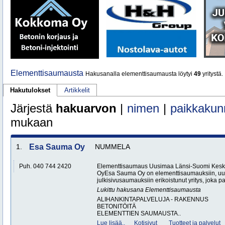
Elementtisaumausta
Hakusanalla elementtisaumausta löytyi
49
yritystä.
Hakutulokset
Artikkelit
Järjestä
hakuarvon
|
nimen
|
paikkakun
mukaan
1.
Esa Sauma Oy
NUMMELA
Puh. 040 744 2420
Elementtisaumaus Uusimaa Länsi-Suomi Kesk
OyEsa Sauma Oy on elementtisaumauksiin, uu
julkisivusaumauksiin erikoistunut yritys, joka pa
Lukittu hakusana
Elementtisaumausta
ALIHANKINTAPALVELUJA - RAKENNUS
BETONITÖITÄ
ELEMENTTIEN SAUMAUSTA..
Lue lisää..
Kotisivut
Tuotteet ja palvelut