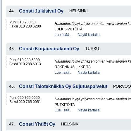
44.
Consti Julkisivut Oy
HELSINKI
Puh. 010 288 60
Hakutulos löytyi yrityksen omien www-sivujen ka
Faksi 010 288 6200
JULKISIVUTÖITÄ
Lue lisää..
Näytä kartalla
45.
Consti Korjausurakointi Oy
TURKU
Puh. 010 288 6000
Hakutulos löytyi yrityksen omien www-sivujen ka
Faksi 010 288 6013
RAKENNUSLIIKKEITÄ
Lue lisää..
Näytä kartalla
46.
Consti Talotekniikka Oy Sujutuspalvelut
PORVOO
Puh. 020 765 0050
Hakutulos löytyi yrityksen omien www-sivujen ka
Faksi 020 765 0051
PUTKITÖITÄ
Lue lisää..
Näytä kartalla
47.
Consti Yhtiöt Oy
HELSINKI