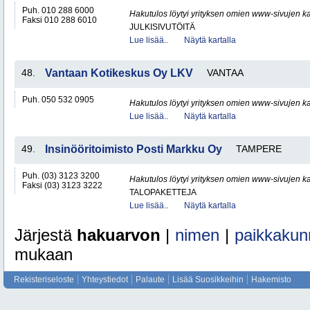
Puh. 010 288 6000
Hakutulos löytyi yrityksen omien www-sivujen ka
Faksi 010 288 6010
JULKISIVUTÖITÄ
Lue lisää..
Näytä kartalla
48.
Vantaan Kotikeskus Oy LKV
VANTAA
Puh. 050 532 0905
Hakutulos löytyi yrityksen omien www-sivujen ka
Lue lisää..
Näytä kartalla
49.
Insinööritoimisto Posti Markku Oy
TAMPERE
Puh. (03) 3123 3200
Hakutulos löytyi yrityksen omien www-sivujen ka
Faksi (03) 3123 3222
TALOPAKETTEJA
Lue lisää..
Näytä kartalla
Järjestä
hakuarvon
|
nimen
|
paikkakun
mukaan
Rekisteriseloste
Yhteystiedot
Palaute
Lisää Suosikkeihin
Hakemisto