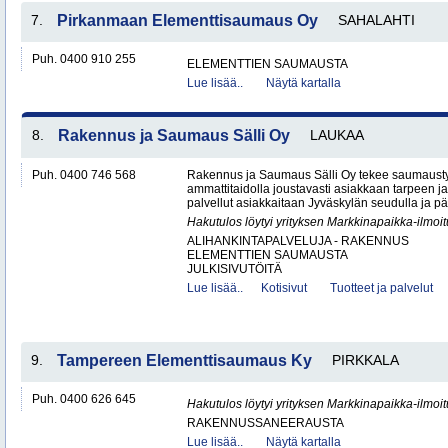
7.
Pirkanmaan Elementtisaumaus Oy
SAHALAHTI
Puh. 0400 910 255
ELEMENTTIEN SAUMAUSTA
Lue lisää..
Näytä kartalla
8.
Rakennus ja Saumaus Sälli Oy
LAUKAA
Puh. 0400 746 568
Rakennus ja Saumaus Sälli Oy tekee saumaustyö
ammattitaidolla joustavasti asiakkaan tarpeen j
palvellut asiakkaitaan Jyväskylän seudulla ja p
Hakutulos löytyi yrityksen Markkinapaikka-ilmoi
ALIHANKINTAPALVELUJA - RAKENNUS
ELEMENTTIEN SAUMAUSTA
JULKISIVUTÖITÄ
Lue lisää..
Kotisivut
Tuotteet ja palvelut
9.
Tampereen Elementtisaumaus Ky
PIRKKALA
Puh. 0400 626 645
Hakutulos löytyi yrityksen Markkinapaikka-ilmoi
RAKENNUSSANEERAUSTA
Lue lisää..
Näytä kartalla