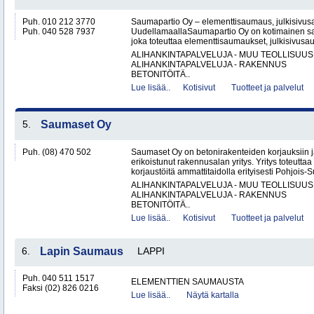
Puh. 010 212 3770
Saumapartio Oy – elementtisaumaus, julkisivu
Puh. 040 528 7937
UudellamaallaSaumapartio Oy on kotimainen s
joka toteuttaa elementtisaumaukset, julkisivusa
ALIHANKINTAPALVELUJA - MUU TEOLLISUUS
ALIHANKINTAPALVELUJA - RAKENNUS
BETONITÖITÄ..
Lue lisää..
Kotisivut
Tuotteet ja palvelut
5.
Saumaset Oy
Puh. (08) 470 502
Saumaset Oy on betonirakenteiden korjauksiin 
erikoistunut rakennusalan yritys. Yritys toteutta
korjaustöitä ammattitaidolla erityisesti Pohjois-
ALIHANKINTAPALVELUJA - MUU TEOLLISUUS
ALIHANKINTAPALVELUJA - RAKENNUS
BETONITÖITÄ..
Lue lisää..
Kotisivut
Tuotteet ja palvelut
6.
Lapin Saumaus
LAPPI
Puh. 040 511 1517
ELEMENTTIEN SAUMAUSTA
Faksi (02) 826 0216
Lue lisää..
Näytä kartalla