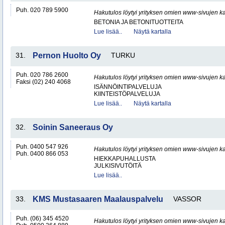
Puh. 020 789 5900
Hakutulos löytyi yrityksen omien www-sivujen ka
BETONIA JA BETONITUOTTEITA
Lue lisää..
Näytä kartalla
31.
Pernon Huolto Oy
TURKU
Puh. 020 786 2600
Hakutulos löytyi yrityksen omien www-sivujen ka
Faksi (02) 240 4068
ISÄNNÖINTIPALVELUJA
KIINTEISTÖPALVELUJA
Lue lisää..
Näytä kartalla
32.
Soinin Saneeraus Oy
Puh. 0400 547 926
Hakutulos löytyi yrityksen omien www-sivujen ka
Puh. 0400 866 053
HIEKKAPUHALLUSTA
JULKISIVUTÖITÄ
Lue lisää..
33.
KMS Mustasaaren Maalauspalvelu
VASSOR
Puh. (06) 345 4520
Hakutulos löytyi yrityksen omien www-sivujen ka