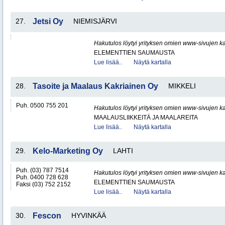
27.
Jetsi Oy
NIEMISJÄRVI
Hakutulos löytyi yrityksen omien www-sivujen ka
ELEMENTTIEN SAUMAUSTA
Lue lisää..
Näytä kartalla
28.
Tasoite ja Maalaus Kakriainen Oy
MIKKELI
Puh. 0500 755 201
Hakutulos löytyi yrityksen omien www-sivujen ka
MAALAUSLIIKKEITÄ JA MAALAREITA
Lue lisää..
Näytä kartalla
29.
Kelo-Marketing Oy
LAHTI
Puh. (03) 787 7514
Hakutulos löytyi yrityksen omien www-sivujen ka
Puh. 0400 728 628
ELEMENTTIEN SAUMAUSTA
Faksi (03) 752 2152
Lue lisää..
Näytä kartalla
30.
Fescon
HYVINKÄÄ