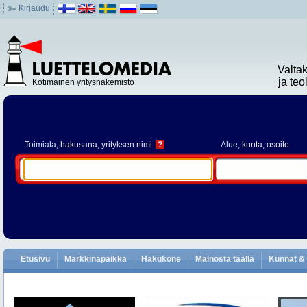
Kirjaudu
Valta
ja te
Kotimainen yrityshakemisto
Toimiala
, hakusana, yrityksen nimi
?
Alue
, kunta, osoite
Etusivu
Markkinapaikka
Hakukone
Mainosta täällä
Kunnat & 