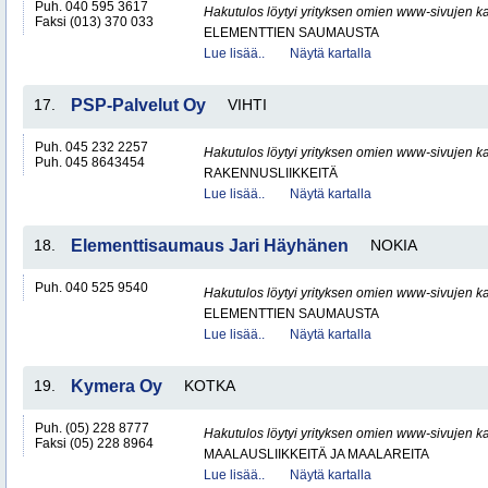
Puh. 040 595 3617
Hakutulos löytyi yrityksen omien www-sivujen ka
Faksi (013) 370 033
ELEMENTTIEN SAUMAUSTA
Lue lisää..
Näytä kartalla
17.
PSP-Palvelut Oy
VIHTI
Puh. 045 232 2257
Hakutulos löytyi yrityksen omien www-sivujen ka
Puh. 045 8643454
RAKENNUSLIIKKEITÄ
Lue lisää..
Näytä kartalla
18.
Elementtisaumaus Jari Häyhänen
NOKIA
Puh. 040 525 9540
Hakutulos löytyi yrityksen omien www-sivujen ka
ELEMENTTIEN SAUMAUSTA
Lue lisää..
Näytä kartalla
19.
Kymera Oy
KOTKA
Puh. (05) 228 8777
Hakutulos löytyi yrityksen omien www-sivujen ka
Faksi (05) 228 8964
MAALAUSLIIKKEITÄ JA MAALAREITA
Lue lisää..
Näytä kartalla