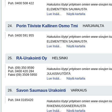
Puh. 0400 508 422
Hakutulos löytyi yrityksen omien www-sivujen ka
ELEMENTTIEN SAUMAUSTA
Lue lisää..
Näytä kartalla
24.
Porin Tiiviste Kallinen Osmo Tmi
HARJAVALTA
Puh. 0400 591 955
Hakutulos löytyi yrityksen omien www-sivujen ka
ELEMENTTIEN SAUMAUSTA
Lue lisää..
Näytä kartalla
25.
RA-Urakointi Oy
HELSINKI
Puh. (09) 350 9590
Hakutulos löytyi yrityksen omien www-sivujen ka
Puh. 0400 420 284
JULKISIVUTÖITÄ
Faksi (09) 3509 5950
Lue lisää..
Näytä kartalla
26.
Savon Saumaus Urakointi
VARKAUS
Puh. 044 0165420
Hakutulos löytyi yrityksen omien www-sivujen ka
RAKENNUSSANEERAUSTA
Lue lisää..
Näytä kartalla