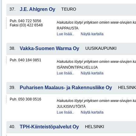
37.
J.E. Ahlgren Oy
TEURO
Puh. 040 722 5056
Hakutulos löytyi yrityksen omien www-sivujen ka
Faksi (03) 422 6548
RAPPAUSTA
Lue lisää..
Näytä kartalla
38.
Vakka-Suomen Warma Oy
UUSIKAUPUNKI
Puh. 040 184 0851
Hakutulos löytyi yrityksen omien www-sivujen ka
ISÄNNÖINTIPALVELUJA
Lue lisää..
Näytä kartalla
39.
Puharisen Maalaus- ja Rakennusliike Oy
HELSINK
Puh. 050 308 0516
Hakutulos löytyi yrityksen omien www-sivujen ka
JULKISIVUTÖITÄ
Lue lisää..
Näytä kartalla
40.
TPH-Kiinteistöpalvelut Oy
HELSINKI