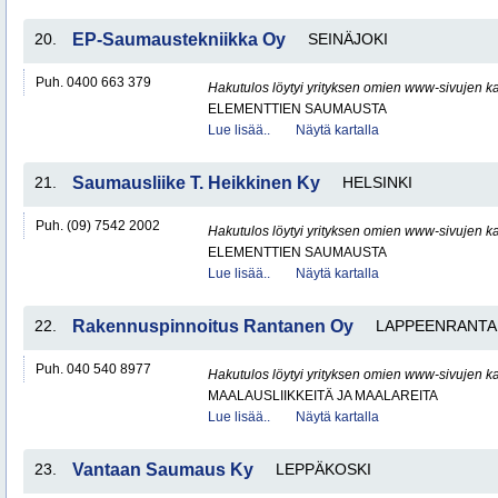
20.
EP-Saumaustekniikka Oy
SEINÄJOKI
Puh. 0400 663 379
Hakutulos löytyi yrityksen omien www-sivujen ka
ELEMENTTIEN SAUMAUSTA
Lue lisää..
Näytä kartalla
21.
Saumausliike T. Heikkinen Ky
HELSINKI
Puh. (09) 7542 2002
Hakutulos löytyi yrityksen omien www-sivujen ka
ELEMENTTIEN SAUMAUSTA
Lue lisää..
Näytä kartalla
22.
Rakennuspinnoitus Rantanen Oy
LAPPEENRANTA
Puh. 040 540 8977
Hakutulos löytyi yrityksen omien www-sivujen ka
MAALAUSLIIKKEITÄ JA MAALAREITA
Lue lisää..
Näytä kartalla
23.
Vantaan Saumaus Ky
LEPPÄKOSKI