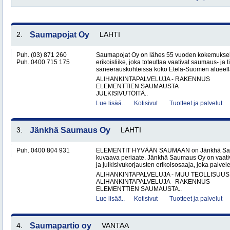
2.
Saumapojat Oy
LAHTI
Puh. (03) 871 260
Saumapojat Oy on lähes 55 vuoden kokemuksel
Puh. 0400 715 175
erikoisliike, joka toteuttaa vaativat saumaus- ja ti
saneerauskohteissa koko Etelä-Suomen alueella.
ALIHANKINTAPALVELUJA - RAKENNUS
ELEMENTTIEN SAUMAUSTA
JULKISIVUTÖITÄ..
Lue lisää..
Kotisivut
Tuotteet ja palvelut
3.
Jänkhä Saumaus Oy
LAHTI
Puh. 0400 804 931
ELEMENTIT HYVÄÄN SAUMAAN on Jänkhä Saum
kuvaava periaate. Jänkhä Saumaus Oy on vaati
ja julkisivukorjausten erikoisosaaja, joka palvelee 
ALIHANKINTAPALVELUJA - MUU TEOLLISUUS
ALIHANKINTAPALVELUJA - RAKENNUS
ELEMENTTIEN SAUMAUSTA..
Lue lisää..
Kotisivut
Tuotteet ja palvelut
4.
Saumapartio oy
VANTAA