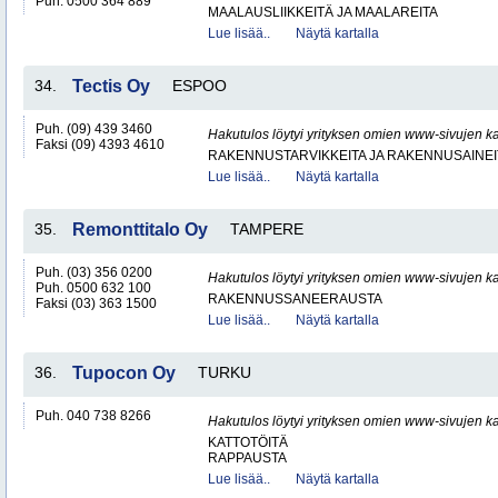
Puh. 0500 364 889
MAALAUSLIIKKEITÄ JA MAALAREITA
Lue lisää..
Näytä kartalla
34.
Tectis Oy
ESPOO
Puh. (09) 439 3460
Hakutulos löytyi yrityksen omien www-sivujen ka
Faksi (09) 4393 4610
RAKENNUSTARVIKKEITA JA RAKENNUSAINEI
Lue lisää..
Näytä kartalla
35.
Remonttitalo Oy
TAMPERE
Puh. (03) 356 0200
Hakutulos löytyi yrityksen omien www-sivujen ka
Puh. 0500 632 100
RAKENNUSSANEERAUSTA
Faksi (03) 363 1500
Lue lisää..
Näytä kartalla
36.
Tupocon Oy
TURKU
Puh. 040 738 8266
Hakutulos löytyi yrityksen omien www-sivujen ka
KATTOTÖITÄ
RAPPAUSTA
Lue lisää..
Näytä kartalla