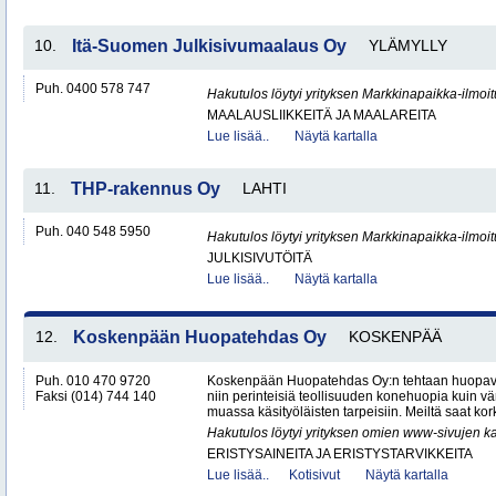
10.
Itä-Suomen Julkisivumaalaus Oy
YLÄMYLLY
Puh. 0400 578 747
Hakutulos löytyi yrityksen Markkinapaikka-ilmoi
MAALAUSLIIKKEITÄ JA MAALAREITA
Lue lisää..
Näytä kartalla
11.
THP-rakennus Oy
LAHTI
Puh. 040 548 5950
Hakutulos löytyi yrityksen Markkinapaikka-ilmoi
JULKISIVUTÖITÄ
Lue lisää..
Näytä kartalla
12.
Koskenpään Huopatehdas Oy
KOSKENPÄÄ
Puh. 010 470 9720
Koskenpään Huopatehdas Oy:n tehtaan huopaval
Faksi (014) 744 140
niin perinteisiä teollisuuden konehuopia kuin vä
muassa käsityöläisten tarpeisiin. Meiltä saat kor
Hakutulos löytyi yrityksen omien www-sivujen ka
ERISTYSAINEITA JA ERISTYSTARVIKKEITA
Lue lisää..
Kotisivut
Näytä kartalla