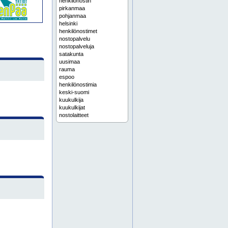
henkilönostin
pirkanmaa
pohjanmaa
helsinki
henkilönostimet
nostopalvelu
nostopalveluja
satakunta
uusimaa
rauma
espoo
henkilönostimia
keski-suomi
kuukulkija
kuukulkijat
nostolaitteet
nostolava-auto
vantaa
varsinais-suomi
pori
timanttiporaukset
timanttiporaus
timanttisahaukset
timanttisahaus
tampere
alumiinitelineet
kurottaja
kurottajat
nostoapuvälineet
nostolaite