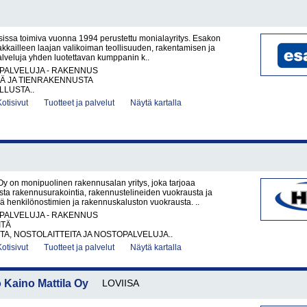
sissa toimiva vuonna 1994 perustettu monialayritys. Esakon
akkailleen laajan valikoiman teollisuuden, rakentamisen ja
palveluja yhden luotettavan kumppanin k..
PALVELUJA - RAKENNUS
TÄ JA TIENRAKENNUSTA
LUSTA..
Kotisivut
Tuotteet ja palvelut
Näytä kartalla
y on monipuolinen rakennusalan yritys, joka tarjoaa
sta rakennusurakointia, rakennustelineiden vuokrausta ja
 henkilönostimien ja rakennuskaluston vuokrausta. ..
PALVELUJA - RAKENNUS
ITÄ
A, NOSTOLAITTEITA JA NOSTOPALVELUJA..
Kotisivut
Tuotteet ja palvelut
Näytä kartalla
aino Mattila Oy
LOVIISA