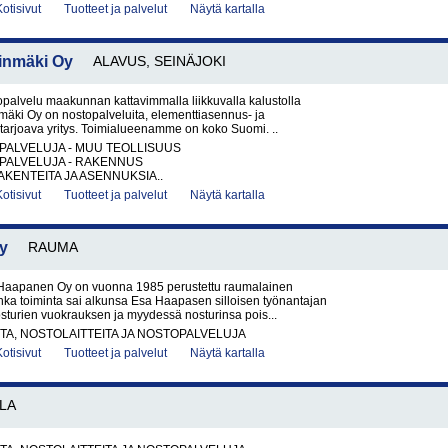
Kotisivut
Tuotteet ja palvelut
Näytä kartalla
inmäki Oy
ALAVUS, SEINÄJOKI
palvelu maakunnan kattavimmalla liikkuvalla kalustolla
äki Oy on nostopalveluita, elementtiasennus- ja
 tarjoava yritys. Toimialueenamme on koko Suomi. ..
PALVELUJA - MUU TEOLLISUUS
PALVELUJA - RAKENNUS
KENTEITA JA ASENNUKSIA..
Kotisivut
Tuotteet ja palvelut
Näytä kartalla
y
RAUMA
Haapanen Oy on vuonna 1985 perustettu raumalainen
onka toiminta sai alkunsa Esa Haapasen silloisen työnantajan
sturien vuokrauksen ja myydessä nosturinsa pois...
A, NOSTOLAITTEITA JA NOSTOPALVELUJA
Kotisivut
Tuotteet ja palvelut
Näytä kartalla
LA