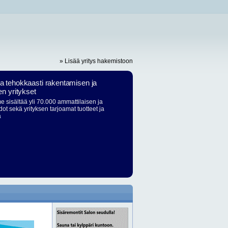
» Lisää yritys hakemistoon
ja tehokkaasti rakentamisen ja
en yritykset
 sisältää yli 70.000 ammattilaisen ja
dot sekä yrityksen tarjoamat tuotteet ja
ä