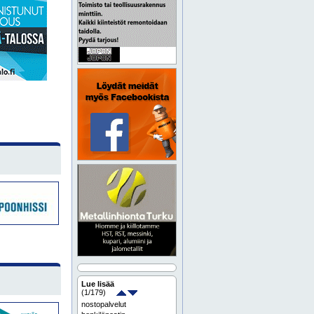
Lue lisää
(
1
/179)
nostopalvelut