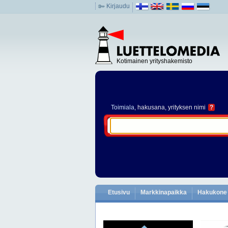
Kirjaudu
Kotimainen yrityshakemisto
Toimiala
, hakusana, yrityksen nimi
?
Etusivu
Markkinapaikka
Hakukone