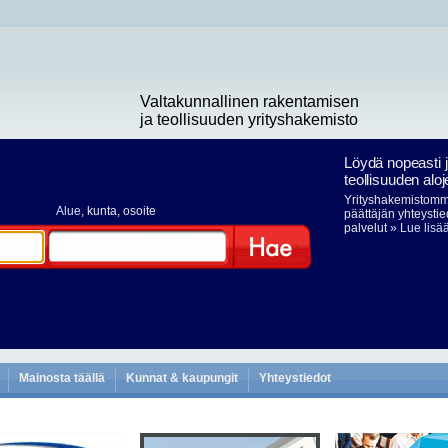
Valtakunnallinen rakentamisen
ja teollisuuden yrityshakemisto
Löydä nopeasti 
teollisuuden aloj
Yrityshakemistomme
Alue
, kunta, osoite
päättäjän yhteystie
palvelut
» Lue lisä
Hae
Mainosta täällä
Kunnat & kaupungit
Yhteystiedot