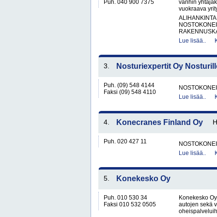
Puh. 040 900 7375
vanhin yhtäjak
vuokraava yrit
ALIHANKINTA
NOSTOKONEIT
RAKENNUSKA
Lue lisää..
3.
Nosturiexpertit Oy Nosturil
Puh. (09) 548 4144
NOSTOKONEIT
Faksi (09) 548 4110
Lue lisää..
4.
Konecranes Finland Oy
Puh. 020 427 11
NOSTOKONEIT
Lue lisää..
5.
Konekesko Oy
Puh. 010 530 34
Konekesko Oy 
Faksi 010 532 0505
autojen sekä 
oheispalveluih