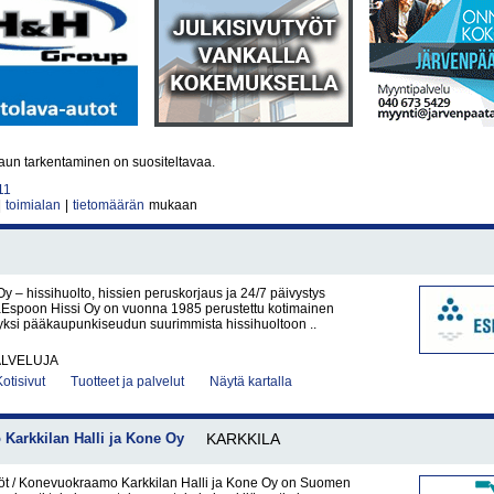
Haun tarkentaminen on suositeltavaa.
11
|
toimialan
|
tietomäärän
mukaan
y – hissihuolto, hissien peruskorjaus ja 24/7 päivystys
Espoon Hissi Oy on vuonna 1985 perustettu kotimainen
 yksi pääkaupunkiseudun suurimmista hissihuoltoon ..
ALVELUJA
Kotisivut
Tuotteet ja palvelut
Näytä kartalla
Karkkilan Halli ja Kone Oy
KARKKILA
t / Konevuokraamo Karkkilan Halli ja Kone Oy on Suomen