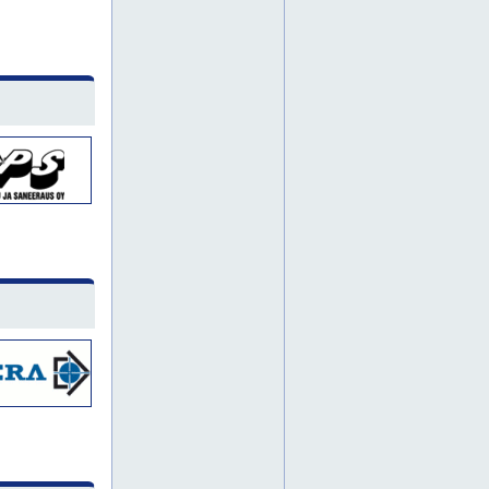
nostolava-autot
nosturivuokraus
painepesu
rakennuskonevuokraus
rakennustelineet
saksilava
saksilavat
jyrsintätyöt
jyrsintätöitä
piikkaus
piikkaustyöt
piikkaustöitä
timanttiporauksia
forssa
hämeenlinna
kaivuutyö
kaivuutyöt
kaivuutöitä
nostotyöt
nosturityö
nosturityöt
nosturitöitä
seinäjoki
turku
vaasa
alumiiniteline
betonimylly
betonimyllyt
epäkeskohiomakoneet
henkilönostinpalvelut