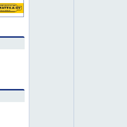
nostoapuväline
nostolaitteita
nostolava-autoja
nosturi
nosturit
paineilmakalusto
painepesuri
painepesurit
parkettikone
parkettikoneet
piikkauskalusto
piikkauskone
piikkauskoneet
piikkausrobotti
pohjois-suomi
porakalusto
porakone
porakoneet
porvoo
pumppukalusto
puominostimet
puominostin
pääkaupunkiseutu
rakennuskalusto
rakennuskonevuokrausta
rakennusteline
reunakone
reunakoneet
saksilavoja
savo