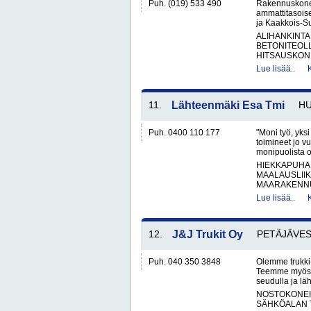
Puh. (019) 533 490
Rakennuskonev
ammattitasois
ja Kaakkois-Suo
ALIHANKINTA
BETONITEOLL
HITSAUSKONE
Lue lisää..
11.
Lähteenmäki Esa Tmi
HU
Puh. 0400 110 177
"Moni työ, yks
toimineet jo v
monipuolista o
HIEKKAPUHA
MAALAUSLIIK
MAARAKENNUS
Lue lisää..
12.
J&J Trukit Oy
PETÄJÄVES
Puh. 040 350 3848
Olemme trukki-
Teemme myös l
seudulla ja läh
NOSTOKONEIT
SÄHKÖALAN 