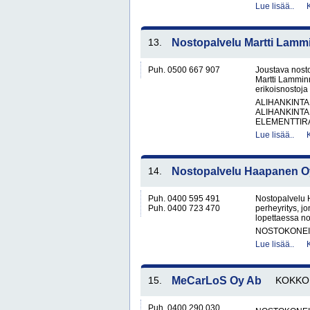
Lue lisää..
13.
Nostopalvelu Martti Lamm
Puh. 0500 667 907
Joustava nosto
Martti Lamminm
erikoisnostoja
ALIHANKINTA
ALIHANKINTA
ELEMENTTIRA
Lue lisää..
14.
Nostopalvelu Haapanen O
Puh. 0400 595 491
Nostopalvelu 
Puh. 0400 723 470
perheyritys, j
lopettaessa no
NOSTOKONEIT
Lue lisää..
15.
MeCarLoS Oy Ab
KOKKO
Puh. 0400 290 030