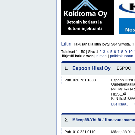
Liftin
Hakusanalla liftin löytyi
504
yritystä. 
Tulokset 1 - 50 | Sivu
1
2
3
4
5
6
7
8
9
10
Järjestä
hakuarvon
|
nimen
|
paikkakunnan
1.
Espoon Hissi Oy
ESPOO
Puh. 020 781 1888
Espoon Hissi O
Uudellamaalla
perheyritys ja
HISSEJÄ
KIINTEISTÖP
Lue lisää..
2.
Mäenpää-Yhtiöt / Konevuokraamo 
Puh. 010 321 0110
Mäenpää-Yhtiö