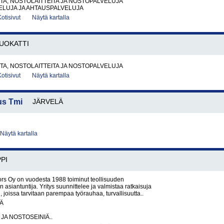
A, NOSTOLAITTEITA JA NOSTOPALVELUJA
ELUJA JA AHTAUSPALVELUJA
Kotisivut
Näytä kartalla
UOKATTI
A, NOSTOLAITTEITA JA NOSTOPALVELUJA
Kotisivut
Näytä kartalla
us Tmi
JÄRVELÄ
Näytä kartalla
PI
rs Oy on vuodesta 1988 toiminut teollisuuden
 asiantuntija. Yritys suunnittelee ja valmistaa ratkaisuja
n, joissa tarvitaan parempaa työrauhaa, turvallisuutta..
Ä
 JA NOSTOSEINIÄ..