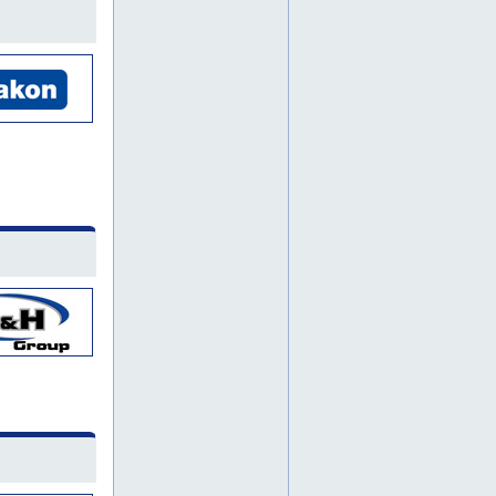
hiomakone
hiomakoneet
hitsauskone
hitsauskoneet
häme
järvenpää
karjala
kerava
konevuokraamo
koriauto
koriautoja
koriautot
kotka
kulmahiomakoneet
kurottajia
kuukulkijoita
kymenlaakso
laattaleikkurit
lattianhoitokone
lattianhoitokoneet
lohja
lämmityskalusto
mastonostimet
mastonostin
mobiilinosturi
mobiilinosturit
nauhahiomakoneet
nostimet
nostimia
nostin