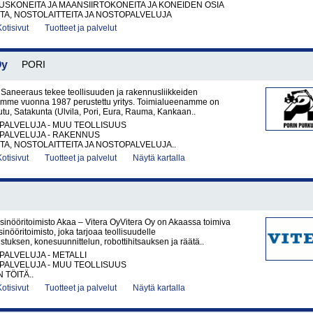
KONEITA JA MAANSIIRTOKONEITA JA KONEIDEN OSIA
A, NOSTOLAITTEITA JA NOSTOPALVELUJA
Kotisivut
Tuotteet ja palvelut
Oy
PORI
 Saneeraus tekee teollisuuden ja rakennusliikkeiden
lemme vuonna 1987 perustettu yritys. Toimialueenamme on
eutu, Satakunta (Ulvila, Pori, Eura, Rauma, Kankaan..
PALVELUJA - MUU TEOLLISUUS
PALVELUJA - RAKENNUS
A, NOSTOLAITTEITA JA NOSTOPALVELUJA..
Kotisivut
Tuotteet ja palvelut
Näytä kartalla
sinööritoimisto Akaa – Vitera OyVitera Oy on Akaassa toimiva
inööritoimisto, joka tarjoaa teollisuudelle
tuksen, konesuunnittelun, robottihitsauksen ja räätä..
PALVELUJA - METALLI
PALVELUJA - MUU TEOLLISUUS
 TÖITÄ..
Kotisivut
Tuotteet ja palvelut
Näytä kartalla