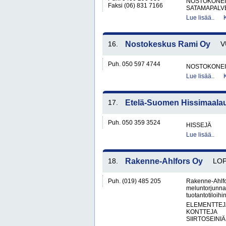
NOSTOKONEIT
Faksi (06) 831 7166
SATAMAPALV
Lue lisää..
16.
Nostokeskus Rami Oy
V
Puh. 050 597 4744
NOSTOKONEIT
Lue lisää..
17.
Etelä-Suomen Hissimaala
Puh. 050 359 3524
HISSEJÄ
Lue lisää..
18.
Rakenne-Ahlfors Oy
LOP
Puh. (019) 485 205
Rakenne-Ahlfo
meluntorjunnan
tuotantotiloihi
ELEMENTTEJ
KONTTEJA
SIIRTOSEINIÄ