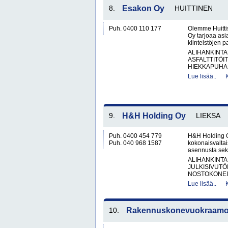
8.
Esakon Oy
HUITTINEN
Puh. 0400 110 177
Olemme Huitti
Oy tarjoaa asi
kiinteistöjen 
ALIHANKINTA
ASFALTTITÖI
HIEKKAPUHAL
Lue lisää..
9.
H&H Holding Oy
LIEKSA
Puh. 0400 454 779
H&H Holding O
Puh. 040 968 1587
kokonaisvaltai
asennusta sekä
ALIHANKINTA
JULKISIVUTÖ
NOSTOKONEIT
Lue lisää..
10.
Rakennuskonevuokraamo K