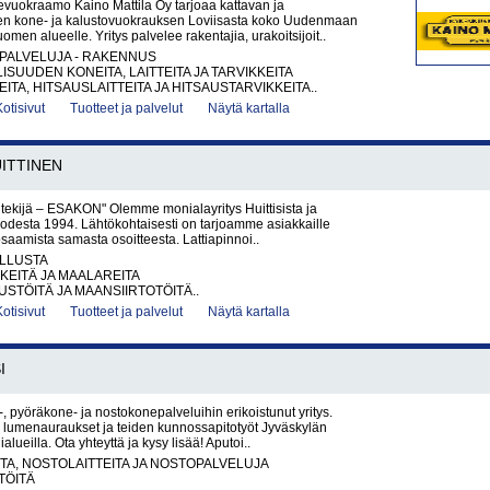
uokraamo Kaino Mattila Oy tarjoaa kattavan ja
en kone- ja kalustovuokrauksen Loviisasta koko Uudenmaan
men alueelle. Yritys palvelee rakentajia, urakoitsijoit..
PALVELUJA - RAKENNUS
ISUUDEN KONEITA, LAITTEITA JA TARVIKKEITA
ITA, HITSAUSLAITTEITA JA HITSAUSTARVIKKEITA..
Kotisivut
Tuotteet ja palvelut
Näytä kartalla
ITTINEN
i tekijä – ESAKON" Olemme monialayritys Huittisista ja
uodesta 1994. Lähtökohtaisesti on tarjoamme asiakkaille
saamista samasta osoitteesta. Lattiapinnoi..
LLUSTA
KEITÄ JA MAALAREITA
TÖITÄ JA MAANSIIRTOTÖITÄ..
Kotisivut
Tuotteet ja palvelut
Näytä kartalla
I
, pyöräkone- ja nostokonepalveluihin erikoistunut yritys.
umenauraukset ja teiden kunnossapitotyöt Jyväskylän
ialueilla. Ota yhteyttä ja kysy lisää! Aputoi..
A, NOSTOLAITTEITA JA NOSTOPALVELUJA
TÖITÄ