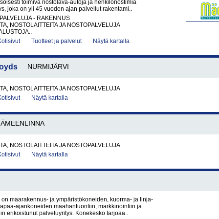
soisesti toimiva nostolava-autoja ja henkilönostimia
ys, joka on yli 45 vuoden ajan palvellut rakentami..
PALVELUJA - RAKENNUS
A, NOSTOLAITTEITA JA NOSTOPALVELUJA
LUSTOJA..
Kotisivut
Tuotteet ja palvelut
Näytä kartalla
loyds
NURMIJÄRVI
A, NOSTOLAITTEITA JA NOSTOPALVELUJA
Kotisivut
Näytä kartalla
HÄMEENLINNA
A, NOSTOLAITTEITA JA NOSTOPALVELUJA
Kotisivut
Näytä kartalla
on maarakennus- ja ympäristökoneiden, kuorma- ja linja-
vapaa-ajankoneiden maahantuontiin, markkinointiin ja
in erikoistunut palveluyritys. Konekesko tarjoaa..