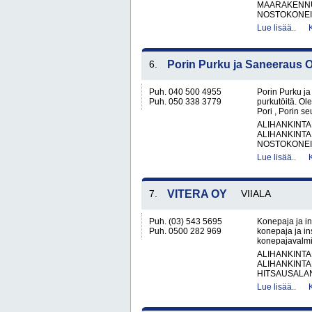
MAARAKENNUS
NOSTOKONEIT
Lue lisää..
6.
Porin Purku ja Saneeraus 
Puh. 040 500 4955
Porin Purku ja
Puh. 050 338 3779
purkutöitä. O
Pori , Porin s
ALIHANKINTA
ALIHANKINTA
NOSTOKONEIT
Lue lisää..
7.
VITERA OY
VIIALA
Puh. (03) 543 5695
Konepaja ja in
Puh. 0500 282 969
konepaja ja ins
konepajavalmis
ALIHANKINTA
ALIHANKINTA
HITSAUSALAN
Lue lisää..