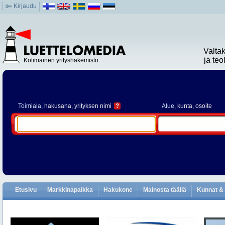
Kirjaudu
Valta
ja te
Kotimainen yrityshakemisto
Toimiala
, hakusana, yrityksen nimi
?
Alue
, kunta, osoite
Etusivu
Markkinapaikka
Hakukone
Mainosta täällä
Kunnat & 