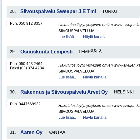
28.
Siivouspalvelu Sweeper J.E Tmi
TURKU
Puh. 050 912 8357
Hakutulos löytyi yrityksen omien www-sivujen ka
SIIVOUSPALVELUJA
Lue lisää..
Näytä kartalla
29.
Osuuskunta Lempesti
LEMPÄÄLÄ
Puh. 050 443 2464
Hakutulos löytyi yrityksen omien www-sivujen ka
Faksi (03) 374 4284
SIIVOUSPALVELUJA
Lue lisää..
Näytä kartalla
30.
Rakennus ja Siivouspalvelu Arvet Oy
HELSINKI
Puh. 0447669932
Hakutulos löytyi yrityksen omien www-sivujen ka
SIIVOUSPALVELUJA
Lue lisää..
Näytä kartalla
31.
Aaren Oy
VANTAA