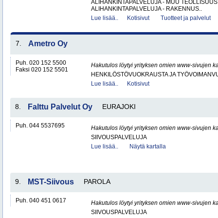
ALIHANKINTAPALVELUJA - MUU TEOLLISUUS
ALIHANKINTAPALVELUJA - RAKENNUS..
Lue lisää..
Kotisivut
Tuotteet ja palvelut
7.
Ametro Oy
Puh. 020 152 5500
Hakutulos löytyi yrityksen omien www-sivujen ka
Faksi 020 152 5501
HENKILÖSTÖVUOKRAUSTA JA TYÖVOIMANV
Lue lisää..
Kotisivut
8.
Falttu Palvelut Oy
EURAJOKI
Puh. 044 5537695
Hakutulos löytyi yrityksen omien www-sivujen ka
SIIVOUSPALVELUJA
Lue lisää..
Näytä kartalla
9.
MST-Siivous
PAROLA
Puh. 040 451 0617
Hakutulos löytyi yrityksen omien www-sivujen ka
SIIVOUSPALVELUJA