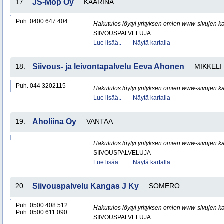
17.
JS-Mop Oy
KAARINA
Puh. 0400 647 404
Hakutulos löytyi yrityksen omien www-sivujen ka
SIIVOUSPALVELUJA
Lue lisää..
Näytä kartalla
18.
Siivous- ja leivontapalvelu Eeva Ahonen
MIKKELI
Puh. 044 3202115
Hakutulos löytyi yrityksen omien www-sivujen ka
Lue lisää..
Näytä kartalla
19.
Aholiina Oy
VANTAA
Hakutulos löytyi yrityksen omien www-sivujen ka
SIIVOUSPALVELUJA
Lue lisää..
Näytä kartalla
20.
Siivouspalvelu Kangas J Ky
SOMERO
Puh. 0500 408 512
Hakutulos löytyi yrityksen omien www-sivujen ka
Puh. 0500 611 090
SIIVOUSPALVELUJA