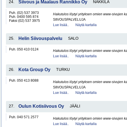
24.
Siivous ja Maalaus Rannikko Oy
NAKKILA
Puh. (02) 537 3973
Hakutulos löytyi yrityksen omien www-sivujen ka
Puh. 0400 595 874
SIIVOUSPALVELUJA
Faksi (02) 537 3975
Lue lisää..
Näytä kartalla
25.
Helin Siivouspalvelu
SALO
Puh. 050 410 0124
Hakutulos löytyi yrityksen omien www-sivujen ka
Lue lisää..
Näytä kartalla
26.
Kota Group Oy
TURKU
Puh. 050 413 8088
Hakutulos löytyi yrityksen omien www-sivujen ka
SIIVOUSPALVELUJA
Lue lisää..
Näytä kartalla
27.
Oulun Kotisiivous Oy
JÄÄLI
Puh. 040 571 2577
Hakutulos löytyi yrityksen omien www-sivujen ka
Lue lisää..
Näytä kartalla