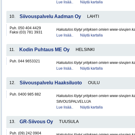
Lue lisää..
Näytä kartalla
10.
Siivouspalvelu Aadman Oy
LAHTI
Puh. 050 404 4429
Hakutulos löytyi yrityksen omien www-sivujen ka
Faksi (03) 781 3931
Lue lisää..
Näytä kartalla
11.
Kodin Puhtaus ME Oy
HELSINKI
Puh. 044 9653321
Hakutulos löytyi yrityksen omien www-sivujen ka
Lue lisää..
Näytä kartalla
12.
Siivouspalvelu Haaksiluoto
OULU
Puh. 0400 985 882
Hakutulos löytyi yrityksen omien www-sivujen ka
SIIVOUSPALVELUJA
Lue lisää..
Näytä kartalla
13.
GR-Siivous Oy
TUUSULA
Puh. (09) 242 0904
Hakutulos löytyi yrityksen omien www-sivujen ka