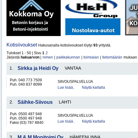
Kotisiivoukset
Hakusanalla kotisiivoukset löytyi
93
yritystä.
Tulokset 1 - 50 | Sivu
1
2
Järjestä
hakuarvon
|
nimen
|
paikkakunnan
|
toimialan
|
tietomäärän
mukaan
1.
Sirkka ja Heidi Oy
VANTAA
Puh. 040 773 7509
SIIVOUSPALVELUJA
Puh. 040 837 8099
Lue lisää..
Näytä kartalla
2.
Säihke-Siivous
LAHTI
Puh. 0500 497 948
SIIVOUSPALVELUJA
Puh. 0500 497 948
Lue lisää..
Näytä kartalla
Faksi (03) 787 8840
3.
M & M Monitoimi Oy
HÄMEENLINNA