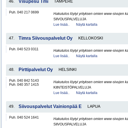
46.
Visupesu Tmi
TAMPERE
Puh. 040 217 0699
Hakutulos löytyi yrityksen omien www-sivujen ka
SIIVOUSPALVELUJA
Lue lisää..
Näytä kartalla
47.
Timra Siivouspalvelut Oy
KELLOKOSKI
Puh. 040 523 0311
Hakutulos löytyi yrityksen omien www-sivujen ka
Lue lisää..
Näytä kartalla
48.
Pirttipalvelut Oy
HELSINKI
Puh. 040 842 5143
Hakutulos löytyi yrityksen omien www-sivujen ka
Puh. 040 357 1415
KIINTEISTÖPALVELUJA
Lue lisää..
Näytä kartalla
49.
Siivouspalvelut Vainionpää E
LAPUA
Puh. 040 524 1641
Hakutulos löytyi yrityksen omien www-sivujen ka
SIIVOUSPALVELUJA