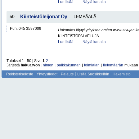
Lue lisää..
Näytä kartalla
50.
Kiinteistöleijonat Oy
LEMPÄÄLÄ
Puh. 045 3597009
Hakutulos löytyi yrityksen omien www-sivujen ka
KIINTEISTÖPALVELUJA
Lue lisää..
Näytä kartalla
Tulokset 1 - 50 | Sivu
1
2
Järjestä
hakuarvon
|
nimen
|
paikkakunnan
|
toimialan
|
tietomäärän
mukaan
Rekisteriseloste
Yhteystiedot
Palaute
Lisää Suosikkeihin
Hakemisto