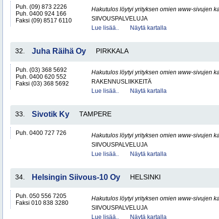
Puh. (09) 873 2226
Hakutulos löytyi yrityksen omien www-sivujen ka
Puh. 0400 924 166
SIIVOUSPALVELUJA
Faksi (09) 8517 6110
Lue lisää..
Näytä kartalla
32.
Juha Räihä Oy
PIRKKALA
Puh. (03) 368 5692
Hakutulos löytyi yrityksen omien www-sivujen ka
Puh. 0400 620 552
RAKENNUSLIIKKEITÄ
Faksi (03) 368 5692
Lue lisää..
Näytä kartalla
33.
Sivotik Ky
TAMPERE
Puh. 0400 727 726
Hakutulos löytyi yrityksen omien www-sivujen ka
SIIVOUSPALVELUJA
Lue lisää..
Näytä kartalla
34.
Helsingin Siivous-10 Oy
HELSINKI
Puh. 050 556 7205
Hakutulos löytyi yrityksen omien www-sivujen ka
Faksi 010 838 3280
SIIVOUSPALVELUJA
Lue lisää..
Näytä kartalla