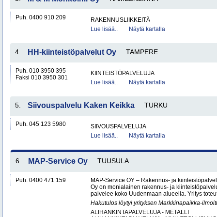
Puh. 0400 910 209
RAKENNUSLIIKKEITÄ
Lue lisää..
Näytä kartalla
4.
HH-kiinteistöpalvelut Oy
TAMPERE
Puh. 010 3950 395
KIINTEISTÖPALVELUJA
Faksi 010 3950 301
Lue lisää..
Näytä kartalla
5.
Siivouspalvelu Kaken Keikka
TURKU
Puh. 045 123 5980
SIIVOUSPALVELUJA
Lue lisää..
Näytä kartalla
6.
MAP-Service Oy
TUUSULA
Puh. 0400 471 159
MAP-Service OY – Rakennus- ja kiinteistöpalv
Oy on monialainen rakennus- ja kiinteistöpalvel
palvelee koko Uudenmaan alueella. Yritys toteutt
Hakutulos löytyi yrityksen Markkinapaikka-ilmoi
ALIHANKINTAPALVELUJA - METALLI