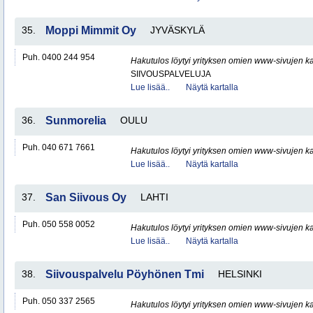
35.
Moppi Mimmit Oy
JYVÄSKYLÄ
Puh. 0400 244 954
Hakutulos löytyi yrityksen omien www-sivujen ka
SIIVOUSPALVELUJA
Lue lisää..
Näytä kartalla
36.
Sunmorelia
OULU
Puh. 040 671 7661
Hakutulos löytyi yrityksen omien www-sivujen ka
Lue lisää..
Näytä kartalla
37.
San Siivous Oy
LAHTI
Puh. 050 558 0052
Hakutulos löytyi yrityksen omien www-sivujen ka
Lue lisää..
Näytä kartalla
38.
Siivouspalvelu Pöyhönen Tmi
HELSINKI
Puh. 050 337 2565
Hakutulos löytyi yrityksen omien www-sivujen ka