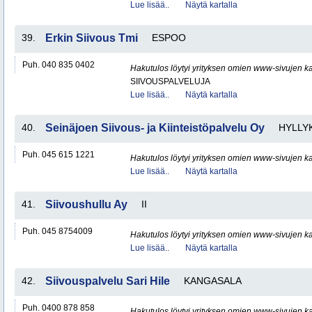
Lue lisää..
Näytä kartalla
39.
Erkin Siivous Tmi
ESPOO
Puh. 040 835 0402
Hakutulos löytyi yrityksen omien www-sivujen ka
SIIVOUSPALVELUJA
Lue lisää..
Näytä kartalla
40.
Seinäjoen Siivous- ja Kiinteistöpalvelu Oy
HYLLY
Puh. 045 615 1221
Hakutulos löytyi yrityksen omien www-sivujen ka
Lue lisää..
Näytä kartalla
41.
Siivoushullu Ay
II
Puh. 045 8754009
Hakutulos löytyi yrityksen omien www-sivujen ka
Lue lisää..
Näytä kartalla
42.
Siivouspalvelu Sari Hile
KANGASALA
Puh. 0400 878 858
Hakutulos löytyi yrityksen omien www-sivujen ka