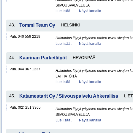
SIIVOUSPALVELUJA
Lue lisää..
Näytä kartalla
43.
Tommi Team Oy
HELSINKI
Puh. 040 559 2219
Hakutulos löytyi yrityksen omien www-sivujen ka
Lue lisää..
Näytä kartalla
44.
Kaarinan Parkettityöt
HEVONPÄÄ
Puh. 044 367 1237
Hakutulos löytyi yrityksen omien www-sivujen ka
LATTIATÖITÄ
Lue lisää..
Näytä kartalla
45.
Katamestarit Oy / Siivouspalvelu Ahkeraliisa
LIE
Puh. (02) 251 3365
Hakutulos löytyi yrityksen omien www-sivujen ka
SIIVOUSPALVELUJA
Lue lisää..
Näytä kartalla