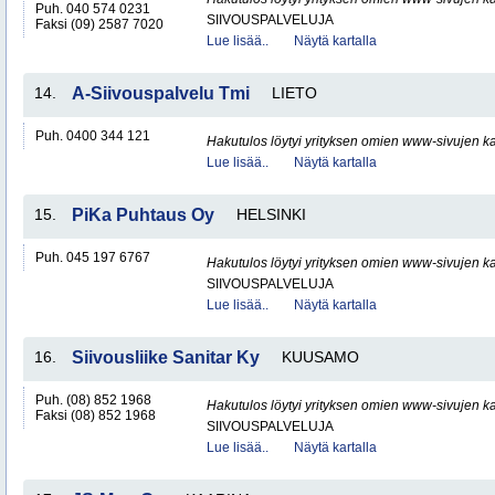
Puh. 040 574 0231
SIIVOUSPALVELUJA
Faksi (09) 2587 7020
Lue lisää..
Näytä kartalla
14.
A-Siivouspalvelu Tmi
LIETO
Puh. 0400 344 121
Hakutulos löytyi yrityksen omien www-sivujen ka
Lue lisää..
Näytä kartalla
15.
PiKa Puhtaus Oy
HELSINKI
Puh. 045 197 6767
Hakutulos löytyi yrityksen omien www-sivujen ka
SIIVOUSPALVELUJA
Lue lisää..
Näytä kartalla
16.
Siivousliike Sanitar Ky
KUUSAMO
Puh. (08) 852 1968
Hakutulos löytyi yrityksen omien www-sivujen ka
Faksi (08) 852 1968
SIIVOUSPALVELUJA
Lue lisää..
Näytä kartalla