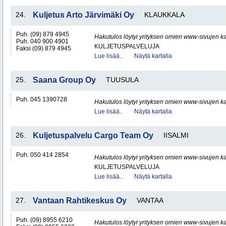
24.
Kuljetus Arto Järvimäki Oy
KLAUKKALA
Puh. (09) 879 4945
Hakutulos löytyi yrityksen omien www-sivujen ka
Puh. 040 900 4901
KULJETUSPALVELUJA
Faksi (09) 879 4945
Lue lisää..
Näytä kartalla
25.
Saana Group Oy
TUUSULA
Puh. 045 1390728
Hakutulos löytyi yrityksen omien www-sivujen ka
Lue lisää..
Näytä kartalla
26.
Kuljetuspalvelu Cargo Team Oy
IISALMI
Puh. 050 414 2854
Hakutulos löytyi yrityksen omien www-sivujen ka
KULJETUSPALVELUJA
Lue lisää..
Näytä kartalla
27.
Vantaan Rahtikeskus Oy
VANTAA
Puh. (09) 8955 6210
Hakutulos löytyi yrityksen omien www-sivujen ka