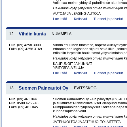
Voit ottaa meihin yhteyttä puhelimitse allaoleva
Hakutulos löytyi yrityksen omien www-sivujen ka
AUTOJA JA LEASING-AUTOJA
Lue lisää..
Kotisivut
Tuotteet ja palvelut
12.
Vihdin kunta
NUMMELA
Puh. (09) 4258 3000
Vihdin edullinen hintataso, nopeat kulkuyhteyd
Faksi (09) 4258 3169
erinomainen logistinen sijainti sekä liike-, toimist
erilaisiin tarpeisiin houkuttavat yritystoimintaa p
Hakutulos löytyi yrityksen omien www-sivujen ka
KAUPUNGIT JA KUNNAT
YRITYSPALVELUJA
Lue lisää..
Kotisivut
Tuotteet ja palvelut
13.
Suomen Paineautot Oy
EVITSSKOG
Puh. (09) 461 044
Suomen Paineautot Oy 24 h päivystys (09) 461
Puh. 0500 426 248
ja sulatukset Putkistokuvaukset Pienpuhdistamo
Faksi (09) 461 045
Pumppaamoiden tyhjennykset Korkeapainepesu
kunnossapitopalvelut
Hakutulos löytyi yrityksen omien www-sivujen ka
JÄTEHUOLTOA JA JÄTEHUOLTOLAITTEITA