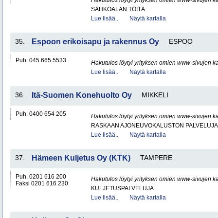
Hakutulos löytyi yrityksen omien www-sivujen ka
SÄHKÖALAN TÖITÄ
Lue lisää..
Näytä kartalla
35.
Espoon erikoisapu ja rakennus Oy
ESPOO
Puh. 045 665 5533
Hakutulos löytyi yrityksen omien www-sivujen ka
Lue lisää..
Näytä kartalla
36.
Itä-Suomen Konehuolto Oy
MIKKELI
Puh. 0400 654 205
Hakutulos löytyi yrityksen omien www-sivujen ka
RASKAAN AJONEUVOKALUSTON PALVELUJA
Lue lisää..
Näytä kartalla
37.
Hämeen Kuljetus Oy (KTK)
TAMPERE
Puh. 0201 616 200
Hakutulos löytyi yrityksen omien www-sivujen ka
Faksi 0201 616 230
KULJETUSPALVELUJA
Lue lisää..
Näytä kartalla