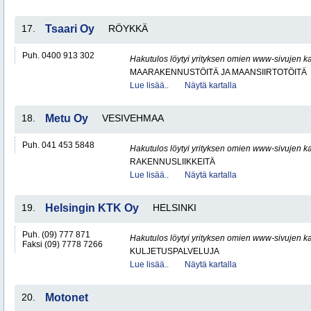
17.
Tsaari Oy
RÖYKKÄ
Puh. 0400 913 302
Hakutulos löytyi yrityksen omien www-sivujen ka
MAARAKENNUSTÖITÄ JA MAANSIIRTOTÖITÄ
Lue lisää..
Näytä kartalla
18.
Metu Oy
VESIVEHMAA
Puh. 041 453 5848
Hakutulos löytyi yrityksen omien www-sivujen ka
RAKENNUSLIIKKEITÄ
Lue lisää..
Näytä kartalla
19.
Helsingin KTK Oy
HELSINKI
Puh. (09) 777 871
Hakutulos löytyi yrityksen omien www-sivujen ka
Faksi (09) 7778 7266
KULJETUSPALVELUJA
Lue lisää..
Näytä kartalla
20.
Motonet