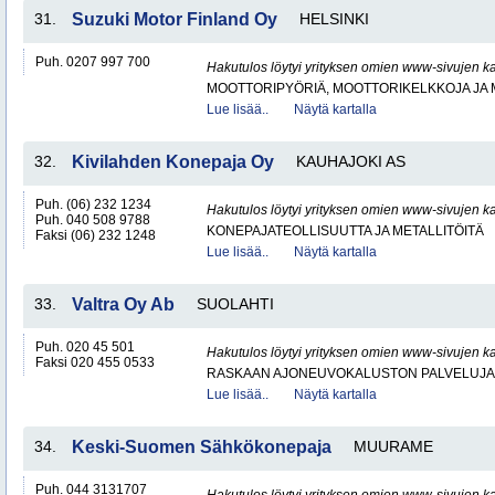
31.
Suzuki Motor Finland Oy
HELSINKI
Puh. 0207 997 700
Hakutulos löytyi yrityksen omien www-sivujen ka
MOOTTORIPYÖRIÄ, MOOTTORIKELKKOJA JA
Lue lisää..
Näytä kartalla
32.
Kivilahden Konepaja Oy
KAUHAJOKI AS
Puh. (06) 232 1234
Hakutulos löytyi yrityksen omien www-sivujen ka
Puh. 040 508 9788
KONEPAJATEOLLISUUTTA JA METALLITÖITÄ
Faksi (06) 232 1248
Lue lisää..
Näytä kartalla
33.
Valtra Oy Ab
SUOLAHTI
Puh. 020 45 501
Hakutulos löytyi yrityksen omien www-sivujen ka
Faksi 020 455 0533
RASKAAN AJONEUVOKALUSTON PALVELUJA
Lue lisää..
Näytä kartalla
34.
Keski-Suomen Sähkökonepaja
MUURAME
Puh. 044 3131707