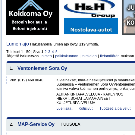
Lumen ajo
Hakusanoilla lumen ajo löytyi
219
yritystä.
Tulokset 1 - 50 | Sivu
1
2
3
4
5
Järjestä
hakuarvon
|
nimen
|
paikkakunnan
|
toimialan
|
tietomäärän
mukaan
1.
Ventoniemen Sora Oy
Puh. (019) 460 0040
Kiviainekset, maa-aineskuljetukset ja maanrake
Suomessa – Ventoniemen Sora OyVentoniemen 
toimiva vahva kotimainen perheyritys, jonka juure
ALIHANKINTAPALVELUJA - RAKENNUS
HIEKAT, SORAT JA MAA-AINEET
KULJETUSPALVELUJA..
Lue lisää..
Kotisivut
Tuotteet ja palvelut
2.
MAP-Service Oy
TUUSULA