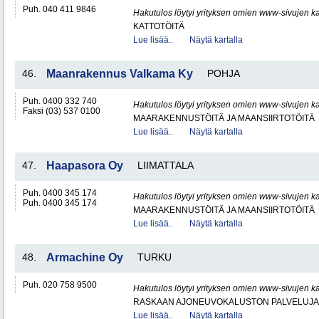
Puh. 040 411 9846
Hakutulos löytyi yrityksen omien www-sivujen ka
KATTOTÖITÄ
Lue lisää..
Näytä kartalla
46.
Maanrakennus Valkama Ky
POHJA
Puh. 0400 332 740
Hakutulos löytyi yrityksen omien www-sivujen ka
Faksi (03) 537 0100
MAARAKENNUSTÖITÄ JA MAANSIIRTOTÖITÄ
Lue lisää..
Näytä kartalla
47.
Haapasora Oy
LIIMATTALA
Puh. 0400 345 174
Hakutulos löytyi yrityksen omien www-sivujen ka
Puh. 0400 345 174
MAARAKENNUSTÖITÄ JA MAANSIIRTOTÖITÄ
Lue lisää..
Näytä kartalla
48.
Armachine Oy
TURKU
Puh. 020 758 9500
Hakutulos löytyi yrityksen omien www-sivujen ka
RASKAAN AJONEUVOKALUSTON PALVELUJA
Lue lisää..
Näytä kartalla