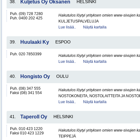
38.
Kuljetus Oy Oksanen
HELSINKI
Puh. (09) 728 7280
Hakutulos löytyi yrityksen omien www-sivujen ka
Puh. 0400 202 425
KULJETUSPALVELUJA
Lue lisää..
Näytä kartalla
39.
Huulaaki Ky
ESPOO
Puh. 020 7850399
Hakutulos löytyi yrityksen omien www-sivujen ka
Lue lisää..
Näytä kartalla
40.
Hongisto Oy
OULU
Puh. (08) 347 555
Hakutulos löytyi yrityksen omien www-sivujen ka
Faksi (08) 341 554
NOSTOKONEITA, NOSTOLAITTEITA JA NOST
Lue lisää..
Näytä kartalla
41.
Taperoll Oy
HELSINKI
Puh. 010 423 1220
Hakutulos löytyi yrityksen omien www-sivujen ka
Faksi 010 423 1229
TEIPPEJÄ