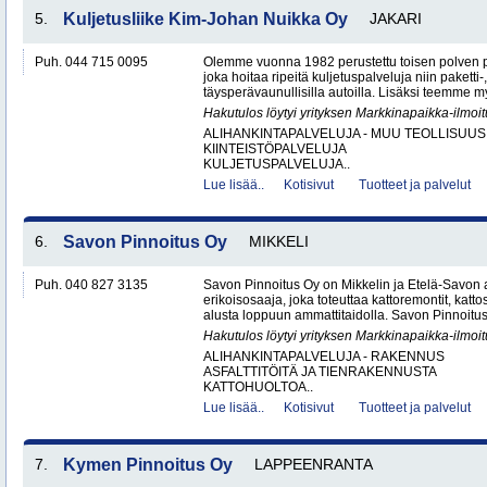
5.
Kuljetusliike Kim-Johan Nuikka Oy
JAKARI
Puh. 044 715 0095
Olemme vuonna 1982 perustettu toisen polven po
joka hoitaa ripeitä kuljetuspalveluja niin paketti-
täysperävaunullisilla autoilla. Lisäksi teemme my
Hakutulos löytyi yrityksen Markkinapaikka-ilmoi
ALIHANKINTAPALVELUJA - MUU TEOLLISUUS
KIINTEISTÖPALVELUJA
KULJETUSPALVELUJA..
Lue lisää..
Kotisivut
Tuotteet ja palvelut
6.
Savon Pinnoitus Oy
MIKKELI
Puh. 040 827 3135
Savon Pinnoitus Oy on Mikkelin ja Etelä-Savon 
erikoisosaaja, joka toteuttaa kattoremontit, katt
alusta loppuun ammattitaidolla. Savon Pinnoitus
Hakutulos löytyi yrityksen Markkinapaikka-ilmoi
ALIHANKINTAPALVELUJA - RAKENNUS
ASFALTTITÖITÄ JA TIENRAKENNUSTA
KATTOHUOLTOA..
Lue lisää..
Kotisivut
Tuotteet ja palvelut
7.
Kymen Pinnoitus Oy
LAPPEENRANTA