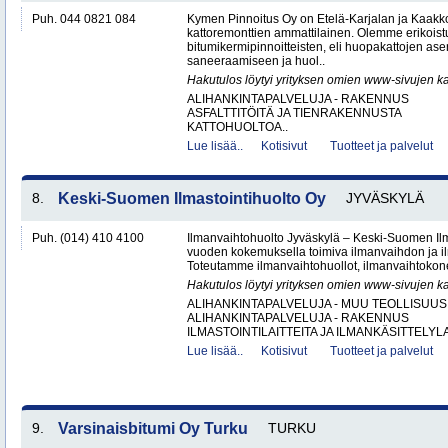
Puh. 044 0821 084
Kymen Pinnoitus Oy on Etelä-Karjalan ja Kaak
kattoremonttien ammattilainen. Olemme erikoist
bitumikermipinnoitteisten, eli huopakattojen as
saneeraamiseen ja huol..
Hakutulos löytyi yrityksen omien www-sivujen ka
ALIHANKINTAPALVELUJA - RAKENNUS
ASFALTTITÖITÄ JA TIENRAKENNUSTA
KATTOHUOLTOA..
Lue lisää..
Kotisivut
Tuotteet ja palvelut
8.
Keski-Suomen Ilmastointihuolto Oy
JYVÄSKYLÄ
Puh. (014) 410 4100
Ilmanvaihtohuolto Jyväskylä – Keski-Suomen Ilma
vuoden kokemuksella toimiva ilmanvaihdon ja ilm
Toteutamme ilmanvaihtohuollot, ilmanvaihtokone
Hakutulos löytyi yrityksen omien www-sivujen ka
ALIHANKINTAPALVELUJA - MUU TEOLLISUUS
ALIHANKINTAPALVELUJA - RAKENNUS
ILMASTOINTILAITTEITA JA ILMANKÄSITTELYLA
Lue lisää..
Kotisivut
Tuotteet ja palvelut
9.
Varsinaisbitumi Oy Turku
TURKU