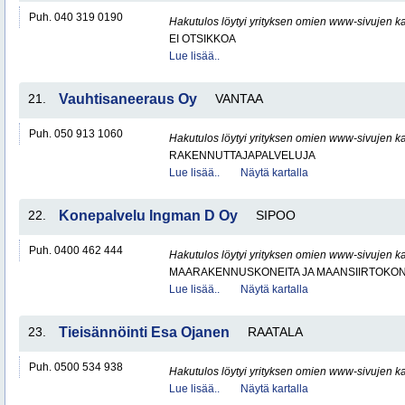
Puh. 040 319 0190
Hakutulos löytyi yrityksen omien www-sivujen ka
EI OTSIKKOA
Lue lisää..
21.
Vauhtisaneeraus Oy
VANTAA
Puh. 050 913 1060
Hakutulos löytyi yrityksen omien www-sivujen ka
RAKENNUTTAJAPALVELUJA
Lue lisää..
Näytä kartalla
22.
Konepalvelu Ingman D Oy
SIPOO
Puh. 0400 462 444
Hakutulos löytyi yrityksen omien www-sivujen ka
MAARAKENNUSKONEITA JA MAANSIIRTOKONE
Lue lisää..
Näytä kartalla
23.
Tieisännöinti Esa Ojanen
RAATALA
Puh. 0500 534 938
Hakutulos löytyi yrityksen omien www-sivujen ka
Lue lisää..
Näytä kartalla