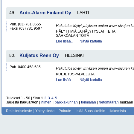
49.
Auto-Alarm Finland Oy
LAHTI
Puh. (03) 781 8655
Hakutulos löytyi yrityksen omien www-sivujen ka
Faksi (03) 781 9597
HÄLYTTIMIÄ JA HÄLYTYSLAITTEITA
SÄHKÖALAN TÖITÄ
Lue lisää..
Näytä kartalla
50.
Kuljetus Reen Oy
HELSINKI
Puh. 0400 458 585
Hakutulos löytyi yrityksen omien www-sivujen ka
KULJETUSPALVELUJA
Lue lisää..
Näytä kartalla
Tulokset 1 - 50 | Sivu
1
2
3
4
5
Järjestä
hakuarvon
|
nimen
|
paikkakunnan
|
toimialan
|
tietomäärän
mukaan
Rekisteriseloste
Yhteystiedot
Palaute
Lisää Suosikkeihin
Hakemisto