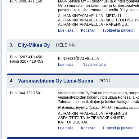
Puh. 0400 471 159
MAP-Service OY – Rakennus- ja kiinteistöpalv
Oy on monialainen rakennus- ja kiinteistöpalvel
palvelee koko Uudenmaan alueella. Yritys toteutt
ALIHANKINTAPALVELUJA - METALLI
ALIHANKINTAPALVELUJA - MUU TEOLLISUUS
ALIHANKINTAPALVELUJA - RAKENNUS..
Lue lisää..
Kotisivut
Tuotteet ja palvelut
3.
City-Miksa Oy
HELSINKI
Puh. 0207 418 450
KIINTEISTÖPALVELUJA
Faksi 0207 418 459
Lue lisää..
Näytä kartalla
4.
Varsinaisbitumi Oy Länsi-Suomi
PORI
Puh. 044 322 7501
Varsinaisbitumi Oy Pori on bitumikattojen, huopa
vesieristystöiden kokenut toteuttaja Porissa ja 
Toteutamme tasakattojen ja loivien kattojen urako
Hakutulos löytyi yrityksen Markkinapaikka-ilmoi
ALIHANKINTAPALVELUJA - RAKENNUS
ASFALTTITÖITÄ JA TIENRAKENNUSTA
KATTOHUOLTOA..
Lue lisää..
Kotisivut
Tuotteet ja palvelut