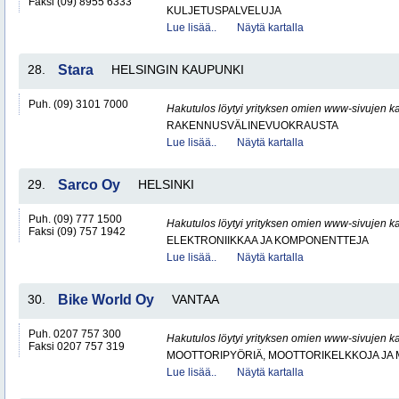
Faksi (09) 8955 6333
KULJETUSPALVELUJA
Lue lisää..
Näytä kartalla
28.
Stara
HELSINGIN KAUPUNKI
Puh. (09) 3101 7000
Hakutulos löytyi yrityksen omien www-sivujen ka
RAKENNUSVÄLINEVUOKRAUSTA
Lue lisää..
Näytä kartalla
29.
Sarco Oy
HELSINKI
Puh. (09) 777 1500
Hakutulos löytyi yrityksen omien www-sivujen ka
Faksi (09) 757 1942
ELEKTRONIIKKAA JA KOMPONENTTEJA
Lue lisää..
Näytä kartalla
30.
Bike World Oy
VANTAA
Puh. 0207 757 300
Hakutulos löytyi yrityksen omien www-sivujen ka
Faksi 0207 757 319
MOOTTORIPYÖRIÄ, MOOTTORIKELKKOJA JA
Lue lisää..
Näytä kartalla