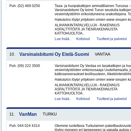
Puh. (02) 469 0250
Tasa- ja huopakattojen ammattilainen Turussa –
Varsinaisbitumi Oy toimii Turun seudulla kattoje
vesieristystöihin erikoistuneena urakoitsijana. 
Hakutulos löytyi yrityksen omien www-sivujen ka
ALIHANKINTAPALVELUJA - RAKENNUS
ASFALTTITÖITÄ JA TIENRAKENNUSTA
KATTOHUOLTOA..
Lue lisää..
Kotisivut
Tuotteet ja palvelut
10.
Varsinaisbitumi Oy Etelä-Suomi
VANTAA
Puh. (09) 222 3500
Varsinaisbitumi Oy Vantaa on tasakattojen ja hu
vesieristystöiden erikoisosaaja Uudellamaalla, j
kattosaneeraukset teollisuuteen, liikekiinteistöihin
Hakutulos löytyi yrityksen omien www-sivujen ka
ALIHANKINTAPALVELUJA - RAKENNUS
ASFALTTITÖITÄ JA TIENRAKENNUSTA
KATTOHUOLTOA..
Lue lisää..
Kotisivut
Tuotteet ja palvelut
11.
VanMan
TURKU
Puh. 044 024 4314
Olemme luotettava Turkulainen pakettiautovuok
löytyy moneen eri tarpeeseen ja vapaita autoja 