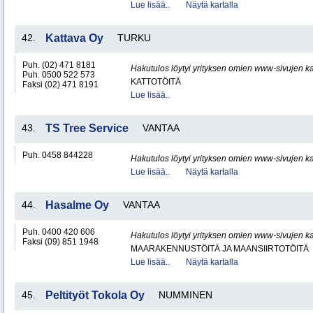
Lue lisää..
Näytä kartalla
42.
Kattava Oy
TURKU
Puh. (02) 471 8181
Hakutulos löytyi yrityksen omien www-sivujen ka
Puh. 0500 522 573
KATTOTÖITÄ
Faksi (02) 471 8191
Lue lisää..
43.
TS Tree Service
VANTAA
Puh. 0458 844228
Hakutulos löytyi yrityksen omien www-sivujen ka
Lue lisää..
Näytä kartalla
44.
Hasalme Oy
VANTAA
Puh. 0400 420 606
Hakutulos löytyi yrityksen omien www-sivujen ka
Faksi (09) 851 1948
MAARAKENNUSTÖITÄ JA MAANSIIRTOTÖITÄ
Lue lisää..
Näytä kartalla
45.
Peltityöt Tokola Oy
NUMMINEN