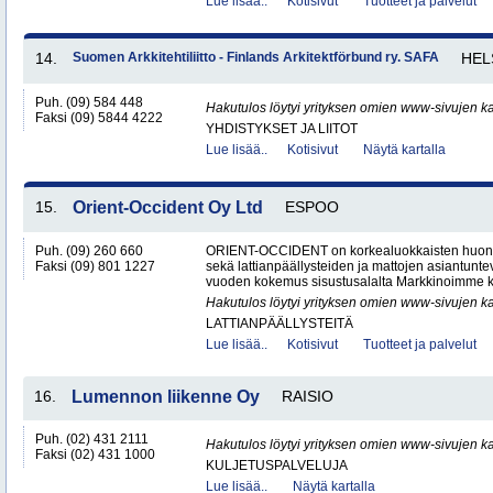
Lue lisää..
Kotisivut
Tuotteet ja palvelut
14.
Suomen Arkkitehtiliitto - Finlands Arkitektförbund ry. SAFA
HEL
Puh. (09) 584 448
Hakutulos löytyi yrityksen omien www-sivujen ka
Faksi (09) 5844 4222
YHDISTYKSET JA LIITOT
Lue lisää..
Kotisivut
Näytä kartalla
15.
Orient-Occident Oy Ltd
ESPOO
Puh. (09) 260 660
ORIENT-OCCIDENT on korkealuokkaisten huone
Faksi (09) 801 1227
sekä lattianpäällysteiden ja mattojen asiantunteva
vuoden kokemus sisustusalalta Markkinoimme k
Hakutulos löytyi yrityksen omien www-sivujen ka
LATTIANPÄÄLLYSTEITÄ
Lue lisää..
Kotisivut
Tuotteet ja palvelut
16.
Lumennon liikenne Oy
RAISIO
Puh. (02) 431 2111
Hakutulos löytyi yrityksen omien www-sivujen ka
Faksi (02) 431 1000
KULJETUSPALVELUJA
Lue lisää..
Näytä kartalla