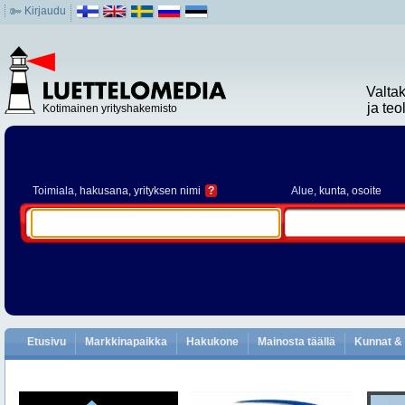
Kirjaudu
Valta
ja te
Kotimainen yrityshakemisto
Toimiala
, hakusana, yrityksen nimi
?
Alue
, kunta, osoite
Etusivu
Markkinapaikka
Hakukone
Mainosta täällä
Kunnat & 