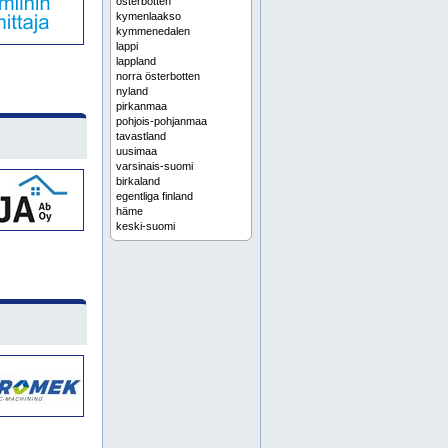
österbotten
kymenlaakso
kymmenedalen
lappi
lappland
norra österbotten
nyland
pirkanmaa
pohjois-pohjanmaa
tavastland
uusimaa
varsinais-suomi
birkaland
egentliga finland
häme
keski-suomi
norra karelen
pohjois-karjala
pohjois-savo
pohjois-suomi
päijänne
päijät-häme
satakunta
karjala
länsi-suomi
norra savolax
savo
suomi
etelä-suomi
itä-suomi