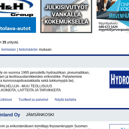
yi
35
yritystä.
|
toimialan
|
tietomäärän
mukaan
y on vuonna 1995 perustettu hydrauliikan, pneumatiikan,
ujen ja teollisuustarvikkeiden erikoisliike. Palvelemme
a kunnossapitoasiakkaita sekä tukkumyyjiä tarj..
PALVELUJA - MUU TEOLLISUUS
KONEITA, LAITTEITA JA TARVIKKEITA
Kotisivut
Tuotteet ja palvelut
Näytä kartalla
inland Oy
JÄMSÄNKOSKI
aanin ja erikoisteräksen toimittaja thyssenkruppin Suomen