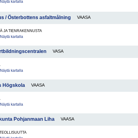
Näytä kartalla
s / Österbottens asfaltmålning
VAASA
TÄ JA TIENRAKENNUSTA
Näytä kartalla
tbildningscentralen
VASA
A
Näytä kartalla
s Högskola
VAASA
A
Näytä kartalla
skunta Pohjanmaan Liha
VAASA
TEOLLISUUTTA