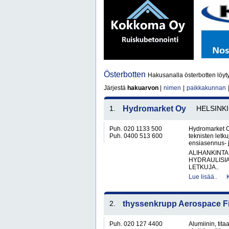
Österbotten
Hakusanalla österbotten löyt
Järjestä
hakuarvon
|
nimen
|
paikkakunnan
1.
Hydromarket Oy
HELSINKI
Puh. 020 1133 500
Hydromarket O
Puh. 0400 513 600
teknisten letk
ensiasennus- j
ALIHANKINTA
HYDRAULISIA 
LETKUJA..
Lue lisää..
2.
thyssenkrupp Aerospace F
Puh. 020 127 4400
Alumiinin, tit