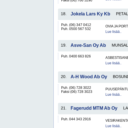
Faksi (06) 766 5290
18.
Jokela Lars Ky Kb
PETA
Puh. (06) 347 0412
OVIA JA POR
Puh. 0500 567 532
Lue lisää..
19.
Asve-San Oy Ab
MUNSA
Puh. 0400 663 826
ASBESTISAN
Lue lisää..
20.
A-H Wood Ab Oy
BOSUN
Puh. (06) 728 3022
PUUSEPÄNTU
Faksi (06) 728 3023
Lue lisää..
21.
Fagerudd MTM Ab Oy
L
Puh. 044 343 2916
VESIRAKENT
Lue lisää..