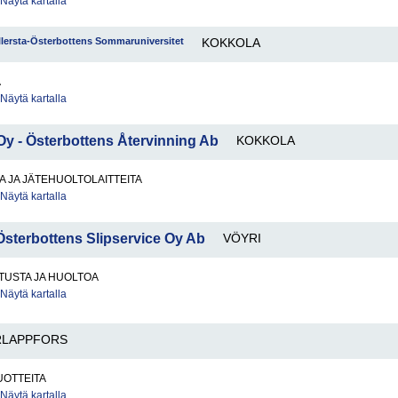
Näytä kartalla
llersta-Österbottens Sommaruniversitet
KOKKOLA
A
Näytä kartalla
y - Österbottens Återvinning Ab
KOKKOLA
 JA JÄTEHUOLTOLAITTEITA
Näytä kartalla
sterbottens Slipservice Oy Ab
VÖYRI
ITUSTA JA HUOLTOA
Näytä kartalla
RLAPPFORS
OTTEITA
Näytä kartalla