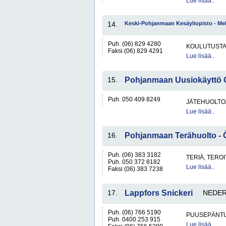
Lue lisää..
14.
Keski-Pohjanmaan Kesäyliopisto - Me
Puh. (06) 829 4280
KOULUTUST
Faksi (06) 829 4291
Lue lisää..
15.
Pohjanmaan Uusiokäyttö O
Puh. 050 409 8249
JÄTEHUOLTOA
Lue lisää..
16.
Pohjanmaan Terähuolto - Ö
Puh. (06) 383 3182
TERIÄ, TERO
Puh. 050 372 8182
Lue lisää..
Faksi (06) 383 7238
17.
Lappfors Snickeri
NEDE
Puh. (06) 766 5190
PUUSEPÄNTU
Puh. 0400 253 915
Lue lisää..