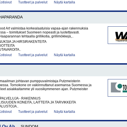
Kotisivut
Tuotteet ja palvelut
Näytä kartalla
HAPARANDA
d Art valmistaa korkealaatuisia vapaa-ajan rakennuksia
ssa – toimitukset Suomeen nopeasti ja luotettavasti.
aparannan tehtaalla grillikotia, grillimökkejä,..
UKSIA JA HIRSIRAKENTEITA
OTTEITA
UTAVAROITA..
Kotisivut
Tuotteet ja palvelut
Näytä kartalla
maailman johtavan pumppuvalmistaja Putzmeisterin
essa. Tornokone on vakiinnuttanut asemansa Suomessa ja
leet asiakkaitamme yli vuosikymmenen ajan. Putzmeister
PALVELUJA - RAKENNUS
ISUUDEN KONEITA, LAITTEITA JA TARVIKKEITA
LUSTOJA..
Kotisivut
Tuotteet ja palvelut
Näytä kartalla
d Oy Ab
SUNDOM