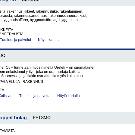
itä, rakennusliikkeet, rakennusliike, rakentaminen,
rausta, rakennussaneeraus, rakennussaneeraukset,
, byggnadsaffärer, byggnadsföretag, byggnation,
IKKEITÄ
ANEERAUSTA
Tuotteet ja palvelut
Näytä kartalla
OO
mer Oy – tunnetaan myös nimellä Uretek – on suomalainen
n erikoistunut yritys, joka on uranuurtaja kaikilla
n Suomessa ja joillakin osa-alueilla myös koko maa..
PALVELUJA - RAKENNUS
TÄ
Kotisivut
Tuotteet ja palvelut
Näytä kartalla
 öppet bolag
PETSMO
TAMISTA