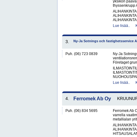
yksikön pääva
thyssenkrupp A
ALIHANKINTA
ALIHANKINTA
ALIHANKINTA
Lue lisää..
3.
Ny-Ja Sotnings och fastighetsservice A
Puh. (06) 723 0839
Ny-Ja Sotnings
ventilationsren
Företaget gru
ILMASTOINTIL
ILMASTOINTI
NUOHOUSPAL
Lue lisää..
4.
Ferromek Ab Oy
KRUUNU
Puh. (06) 834 5695
Ferromek Ab Oy
varrella vaati
metallialan yr
ALIHANKINTA
ALIHANKINTA
HITSAUSALAN