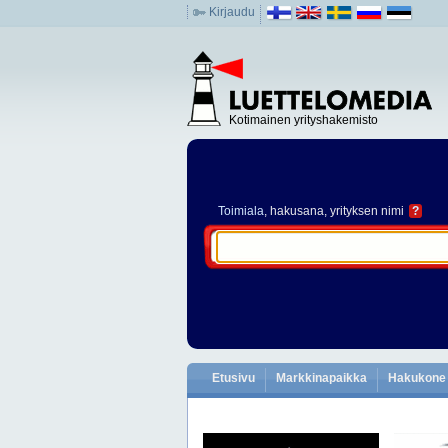
Kirjaudu
Kotimainen yrityshakemisto
Toimiala
, hakusana, yrityksen nimi
?
Etusivu
Markkinapaikka
Hakukone