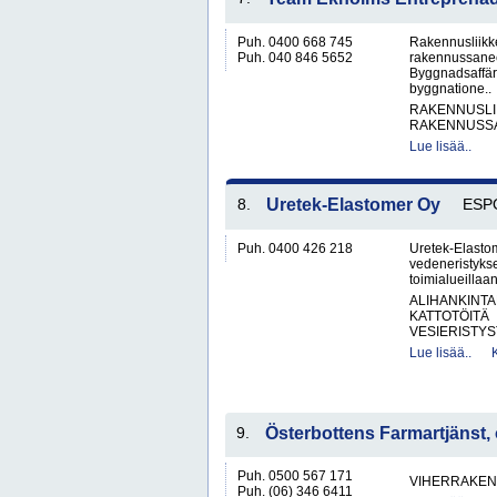
Puh. 0400 668 745
Rakennusliikke
Puh. 040 846 5652
rakennussanee
Byggnadsaffär
byggnatione..
RAKENNUSLI
RAKENNUSS
Lue lisää..
8.
Uretek-Elastomer Oy
ESP
Puh. 0400 426 218
Uretek-Elasto
vedeneristyksee
toimialueillaa
ALIHANKINTA
KATTOTÖITÄ
VESIERISTYS
Lue lisää..
9.
Österbottens Farmartjänst,
Puh. 0500 567 171
VIHERRAKEN
Puh. (06) 346 6411