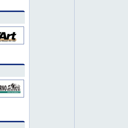
letku
letkut
teräsputket
alihankintakoneistus
alihankintapalvelut
cnc-jyrsintä
cnc-koneistus
keski-pohjanmaa
koneistus
konepaja
mellersta österbotten
metallin työstö
metallityöt
pintakäsittely
finland
vaasa
vasa
norra finland
espoo
helsinki
kerava
vantaa
adapterit
ajoneuvoletkut
akut
alipainetekniikka
anturit
asennussiteet
asentolukot
dieselpumput