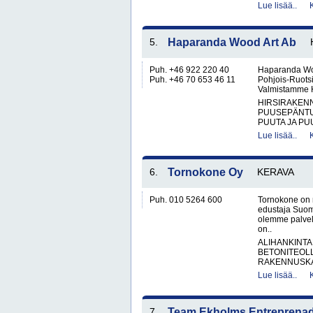
Lue lisää..
5.
Haparanda Wood Art Ab
Puh. +46 922 220 40
Haparanda Woo
Puh. +46 70 653 46 11
Pohjois-Ruotsi
Valmistamme Ha
HIRSIRAKENN
PUUSEPÄNTU
PUUTA JA PU
Lue lisää..
6.
Tornokone Oy
KERAVA
Puh. 010 5264 600
Tornokone on 
edustaja Suom
olemme palvel
on..
ALIHANKINTA
BETONITEOLL
RAKENNUSKA
Lue lisää..
7.
Team Ekholms Entreprena