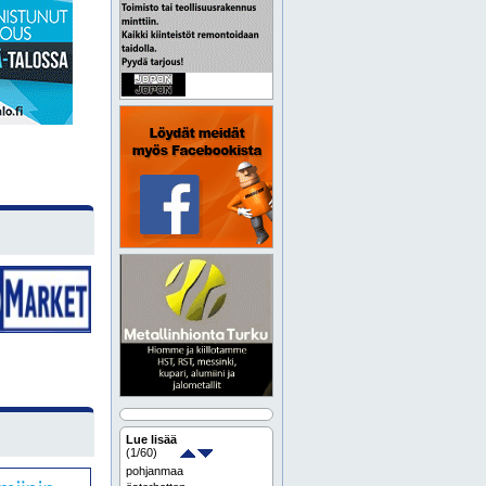
Lue lisää
(
1
/60)
pohjanmaa