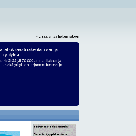
» Lisää yritys hakemistoon
ja tehokkaasti rakentamisen ja
en yritykset
 sisältää yli 70.000 ammattilaisen ja
dot sekä yrityksen tarjoamat tuotteet ja
ä