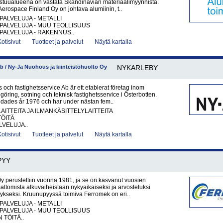
stuualueena on vastata Skandinavian materiaalimyynnistä.
erospace Finland Oy on johtava alumiinin, t..
PALVELUJA - METALLI
PALVELUJA - MUU TEOLLISUUS
PALVELUJA - RAKENNUS..
Kotisivut
Tuotteet ja palvelut
Näytä kartalla
b / Ny-Ja Nuohous ja kiinteistöhuolto Oy
NYKARLEBY
 och fastighetsservice Ab är ett etablerat företag inom
göring, sotning och teknisk fastighetsservice i Österbotten.
ndades år 1976 och har under nästan fem..
AITTEITA JA ILMANKÄSITTELYLAITTEITA
TÖITÄ
VELUJA..
Kotisivut
Tuotteet ja palvelut
Näytä kartalla
PYY
 perustettiin vuonna 1981, ja se on kasvanut vuosien
mattomista alkuvaiheistaan nykyaikaiseksi ja arvostetuksi
itykseksi. Kruunupyyssä toimiva Ferromek on eri..
PALVELUJA - METALLI
PALVELUJA - MUU TEOLLISUUS
 TÖITÄ..