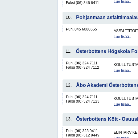
Lue lisää..
Faksi (06) 346 6411
10.
Pohjanmaan asfalttimaalau
Puh. 045 6080655
ASFALTTITÖI
Lue lisää..
11.
Österbottens Högskola For
Puh. (06) 324 7111
KOULUTUST
Faksi (06) 324 7112
Lue lisää..
12.
Åbo Akademi Österbotten
Puh. (06) 324 7111
KOULUTUST
Faksi (06) 324 7123
Lue lisää..
13.
Österbottens Kött - Osuu
Puh. (06) 323 9411
ELINTARVIKE
Faksi (06) 312 9449