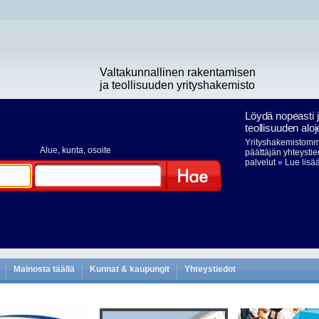
Valtakunnallinen rakentamisen
ja teollisuuden yrityshakemisto
Löydä nopeasti 
teollisuuden aloj
Yrityshakemistomme
Alue
, kunta, osoite
päättäjän yhteystie
palvelut
» Lue lisä
Hae
Mainosta täällä
Kunnat & kaupungit
Yhteystiedot