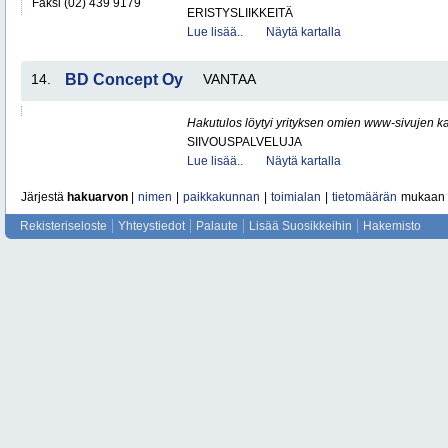
Faksi (02) 439 9179
ERISTYSLIIKKEITÄ
Lue lisää..
Näytä kartalla
14.
BD Concept Oy
VANTAA
Hakutulos löytyi yrityksen omien www-sivujen ka
SIIVOUSPALVELUJA
Lue lisää..
Näytä kartalla
Järjestä
hakuarvon
|
nimen
|
paikkakunnan
|
toimialan
|
tietomäärän
mukaan
Rekisteriseloste
Yhteystiedot
Palaute
Lisää Suosikkeihin
Hakemisto