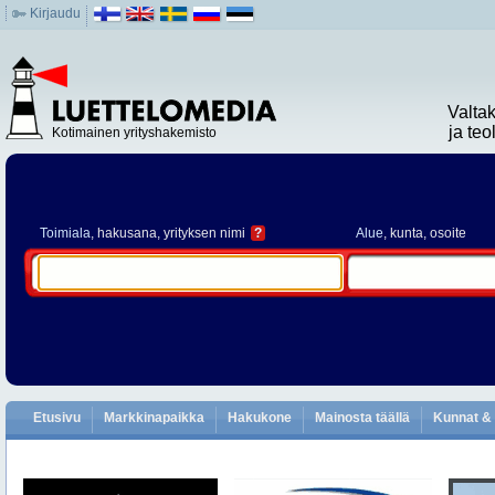
Kirjaudu
Valta
ja te
Kotimainen yrityshakemisto
Toimiala
, hakusana, yrityksen nimi
?
Alue
, kunta, osoite
Etusivu
Markkinapaikka
Hakukone
Mainosta täällä
Kunnat & 