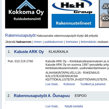
Rakennusaputyöt
Hakusanalla rakennusaputyöt löytyi
14
yritystä.
Järjestä
hakuarvon
|
nimen
|
paikkakunnan
|
toimialan
|
tietomäärän
mukaan
1.
Kaluste ARK Oy
KLAUKKALA
Puh. 010 219 2760
Kaluste ARK Oy – Kiintokalusteasennuksen ja r
Kaluste ARK Oy on vuonna 1997 perustettu yritys
kiintokalusteasennuksiin, uudisrakentamiseen ja
ALIHANKINTAPALVELUJA - RAKENNUS
KALUSTEASENNUKSIA
KEITTIÖKALUSTEITA JA KEITTIÖVARUSTEITA..
Lue lisää..
Kotisivut
Tuotteet ja palvelut
2.
Rakennusaputyöt A. Õunapuu
ESPOO
Lue lisää..
Näytä kartalla