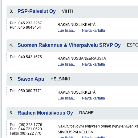
3.
PSP-Palvelut Oy
VIHTI
Puh. 045 232 2257
RAKENNUSLIIKKEITÄ
Puh. 045 8643454
Lue lisää..
Näytä kartalla
4.
Suomen Rakennus & Viherpalvelu SRVP Oy
ESP
Puh. 040 543 1675
RAKENNUSSANEERAUSTA
Lue lisää..
Näytä kartalla
5.
Sawon Apu
HELSINKI
Puh. 050 380 7771
RAKENNUSLIIKKEITÄ
Lue lisää..
Näytä kartalla
6.
Raahen Monisiivous Oy
RAAHE
Puh. (08) 223 1776
Hakutulos löytyi yrityksen omien www-sivujen ka
Puh. 044 721 0620
SIIVOUSPALVELUJA
Faksi (08) 222 770