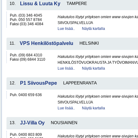
10.
Lissu & Luuta Ky
TAMPERE
Puh. (03) 346 4045
Hakutulos löytyi yrityksen omien www-sivujen ka
Puh. 050 557 8784
SIIVOUSPALVELUJA
Faksi (03) 346 4084
Lue lisää..
Näytä kartalla
11.
VPS Henkilöstöpalvelu
HELSINKI
Puh. (09) 684 4310
Hakutulos löytyi yrityksen omien www-sivujen ka
Faksi (09) 6844 3110
HENKILÖSTÖVUOKRAUSTA JA TYÖVOIMANV
Lue lisää..
Näytä kartalla
12.
P1 SiivousPepe
LAPPEENRANTA
Puh. 0400 659 636
Hakutulos löytyi yrityksen omien www-sivujen ka
SIIVOUSPALVELUJA
Lue lisää..
Näytä kartalla
13.
JJ-Villa Oy
NOUSIAINEN
Puh. 0400 803 809
Hakutulos löytyi yrityksen omien www-sivujen ka