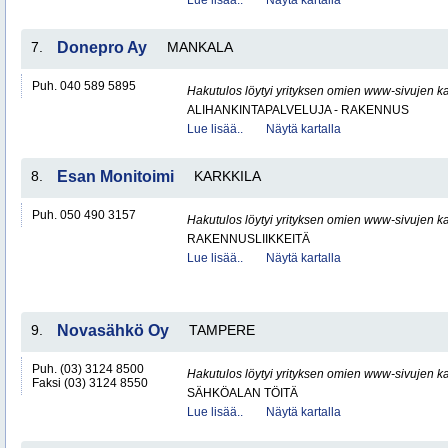
Lue lisää..
Näytä kartalla
7.
Donepro Ay
MANKALA
Puh. 040 589 5895
Hakutulos löytyi yrityksen omien www-sivujen ka
ALIHANKINTAPALVELUJA - RAKENNUS
Lue lisää..
Näytä kartalla
8.
Esan Monitoimi
KARKKILA
Puh. 050 490 3157
Hakutulos löytyi yrityksen omien www-sivujen ka
RAKENNUSLIIKKEITÄ
Lue lisää..
Näytä kartalla
9.
Novasähkö Oy
TAMPERE
Puh. (03) 3124 8500
Hakutulos löytyi yrityksen omien www-sivujen ka
Faksi (03) 3124 8550
SÄHKÖALAN TÖITÄ
Lue lisää..
Näytä kartalla