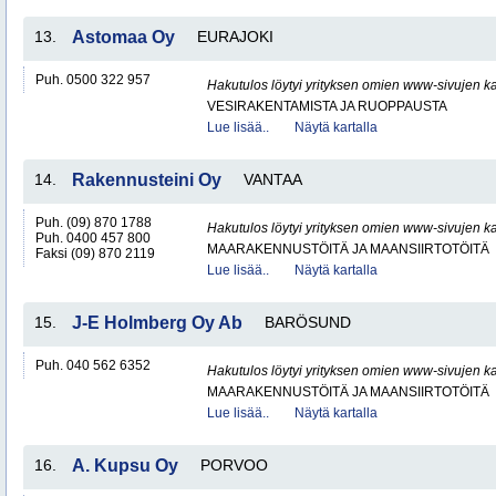
13.
Astomaa Oy
EURAJOKI
Puh. 0500 322 957
Hakutulos löytyi yrityksen omien www-sivujen ka
VESIRAKENTAMISTA JA RUOPPAUSTA
Lue lisää..
Näytä kartalla
14.
Rakennusteini Oy
VANTAA
Puh. (09) 870 1788
Hakutulos löytyi yrityksen omien www-sivujen ka
Puh. 0400 457 800
MAARAKENNUSTÖITÄ JA MAANSIIRTOTÖITÄ
Faksi (09) 870 2119
Lue lisää..
Näytä kartalla
15.
J-E Holmberg Oy Ab
BARÖSUND
Puh. 040 562 6352
Hakutulos löytyi yrityksen omien www-sivujen ka
MAARAKENNUSTÖITÄ JA MAANSIIRTOTÖITÄ
Lue lisää..
Näytä kartalla
16.
A. Kupsu Oy
PORVOO