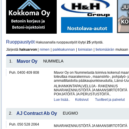
Ruoppaustyöt
Hakusanalla ruoppaustyöt löytyi
25
yritystä.
Järjestä
hakuarvon
|
nimen
|
paikkakunnan
|
toimialan
|
tietomäärän
mukaan
1.
Mavor Oy
NUMMELA
Puh. 0400 409 808
Mavor Oy on Nummelasta toimiva kokenut maanr
toteuttaa maarakennus-, maansiirto-, pohjatyö- j
ammattitaidolla pääkaupunkiseudulla, Länsi-Uud
ALIHANKINTAPALVELUJA - RAKENNUS
MAARAKENNUSTÖITÄ JA MAANSIIRTOTÖITÄ
POHJATÖITÄ JA PERUSTUSTÖITÄ..
Lue lisää..
Kotisivut
Tuotteet ja palvelut
2.
AJ Contract Ab Oy
EUGMO
Puh. 050 528 2064
MAARAKENNUSTÖITÄ JA MAANSIIRTOTÖITÄ