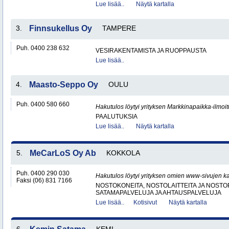
Lue lisää..
Näytä kartalla
3.
Finnsukellus Oy
TAMPERE
Puh. 0400 238 632
VESIRAKENTAMISTA JA RUOPPAUSTA
Lue lisää..
4.
Maasto-Seppo Oy
OULU
Puh. 0400 580 660
Hakutulos löytyi yrityksen Markkinapaikka-ilmoi
PAALUTUKSIA
Lue lisää..
Näytä kartalla
5.
MeCarLoS Oy Ab
KOKKOLA
Puh. 0400 290 030
Hakutulos löytyi yrityksen omien www-sivujen ka
Faksi (06) 831 7166
NOSTOKONEITA, NOSTOLAITTEITA JA NOST
SATAMAPALVELUJA JA AHTAUSPALVELUJA
Lue lisää..
Kotisivut
Näytä kartalla