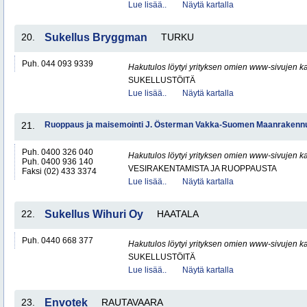
Lue lisää..
Näytä kartalla
20.
Sukellus Bryggman
TURKU
Puh. 044 093 9339
Hakutulos löytyi yrityksen omien www-sivujen ka
SUKELLUSTÖITÄ
Lue lisää..
Näytä kartalla
21.
Ruoppaus ja maisemointi J. Österman Vakka-Suomen Maanrakenn
Puh. 0400 326 040
Hakutulos löytyi yrityksen omien www-sivujen ka
Puh. 0400 936 140
VESIRAKENTAMISTA JA RUOPPAUSTA
Faksi (02) 433 3374
Lue lisää..
Näytä kartalla
22.
Sukellus Wihuri Oy
HAATALA
Puh. 0440 668 377
Hakutulos löytyi yrityksen omien www-sivujen ka
SUKELLUSTÖITÄ
Lue lisää..
Näytä kartalla
23.
Envotek
RAUTAVAARA