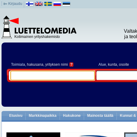
Kirjaudu
Valta
ja te
Kotimainen yrityshakemisto
Toimiala
, hakusana, yrityksen nimi
?
Alue
, kunta, osoite
Etusivu
Markkinapaikka
Hakukone
Mainosta täällä
Kunnat & 