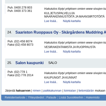
Puh. 0400 278 803
Hakutulos löytyi yrityksen omien www-sivujen ka
Puh. 0400 373 361
KULJETUSPALVELUJA
MAARAKENNUSTÖITÄ JA MAANSIIRTOTÖITÄ
Lue lisää..
Näytä kartalla
24.
Saariston Ruoppaus Oy - Skärgårdens Muddring 
Puh. (02) 458 8074
Hakutulos löytyi yrityksen omien www-sivujen ka
Faksi (02) 458 8073
VESIRAKENTAMISTA JA RUOPPAUSTA
Lue lisää..
Näytä kartalla
25.
Salon kaupunki
SALO
Puh. (02) 778 1
Hakutulos löytyi yrityksen omien www-sivujen ka
Faksi (02) 778 2014
KAUPUNGIT JA KUNNAT
Lue lisää..
Näytä kartalla
Järjestä
hakuarvon
|
nimen
|
paikkakunnan
|
toimialan
|
tietomäärän
mukaan
Rekisteriseloste
Yhteystiedot
Palaute
Lisää Suosikkeihin
Hakemisto