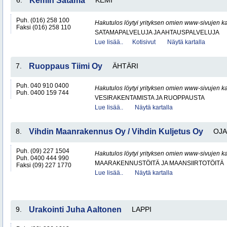
6.
Kemin Satama
KEMI
Puh. (016) 258 100
Hakutulos löytyi yrityksen omien www-sivujen ka
Faksi (016) 258 110
SATAMAPALVELUJA JA AHTAUSPALVELUJA
Lue lisää..
Kotisivut
Näytä kartalla
7.
Ruoppaus Tiimi Oy
ÄHTÄRI
Puh. 040 910 0400
Hakutulos löytyi yrityksen omien www-sivujen ka
Puh. 0400 159 744
VESIRAKENTAMISTA JA RUOPPAUSTA
Lue lisää..
Näytä kartalla
8.
Vihdin Maanrakennus Oy / Vihdin Kuljetus Oy
OJA
Puh. (09) 227 1504
Hakutulos löytyi yrityksen omien www-sivujen ka
Puh. 0400 444 990
MAARAKENNUSTÖITÄ JA MAANSIIRTOTÖITÄ
Faksi (09) 227 1770
Lue lisää..
Näytä kartalla
9.
Urakointi Juha Aaltonen
LAPPI