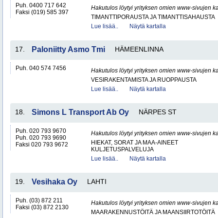
Puh. 0400 717 642
Hakutulos löytyi yrityksen omien www-sivujen ka
Faksi (019) 585 397
TIMANTTIPORAUSTA JA TIMANTTISAHAUSTA
Lue lisää..
Näytä kartalla
17.
Paloniitty Asmo Tmi
HÄMEENLINNA
Puh. 040 574 7456
Hakutulos löytyi yrityksen omien www-sivujen ka
VESIRAKENTAMISTA JA RUOPPAUSTA
Lue lisää..
Näytä kartalla
18.
Simons L Transport Ab Oy
NÄRPES ST
Puh. 020 793 9670
Hakutulos löytyi yrityksen omien www-sivujen ka
Puh. 020 793 9690
HIEKAT, SORAT JA MAA-AINEET
Faksi 020 793 9672
KULJETUSPALVELUJA
Lue lisää..
Näytä kartalla
19.
Vesihaka Oy
LAHTI
Puh. (03) 872 211
Hakutulos löytyi yrityksen omien www-sivujen ka
Faksi (03) 872 2130
MAARAKENNUSTÖITÄ JA MAANSIIRTOTÖITÄ