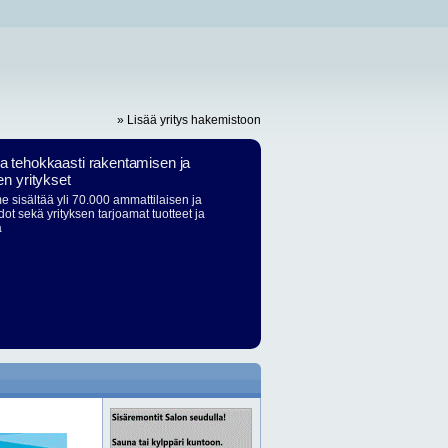
» Lisää yritys hakemistoon
ja tehokkaasti rakentamisen ja
en yritykset
 sisältää yli 70.000 ammattilaisen ja
dot sekä yrityksen tarjoamat tuotteet ja
ä