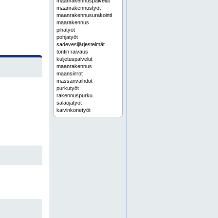
maanrakennuspalvelut
maanrakennustyöt
maanrakennusurakointi
maarakennus
pihatyöt
pohjatyöt
sadevesijärjestelmät
tontin raivaus
kuljetuspalvelut
maanrakennus
maansiirrot
massanvaihdot
purkutyöt
rakennuspurku
salaojatyöt
kaivinkonetyöt
kaivinkoneurakointi
kunnallistekniikka
maankaivuu
maansiirto
maansiirtotyöt
maarakennus uusimaa
perustustyöt
pohjarakennus
pohjarakennustyöt
pohjatyöt uusimaa
rakennuksen pohjatyöt
rakennusten pohjatyöt
alppila
arabianranta