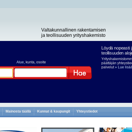
Valtakunnallinen rakentamisen
ja teollisuuden yrityshakemisto
Löydä nopeasti 
teollisuuden aloj
Yrityshakemistomme
Alue
, kunta, osoite
päättäjän yhteystie
palvelut
» Lue lisä
Hae
Mainosta täällä
Kunnat & kaupungit
Yhteystiedot