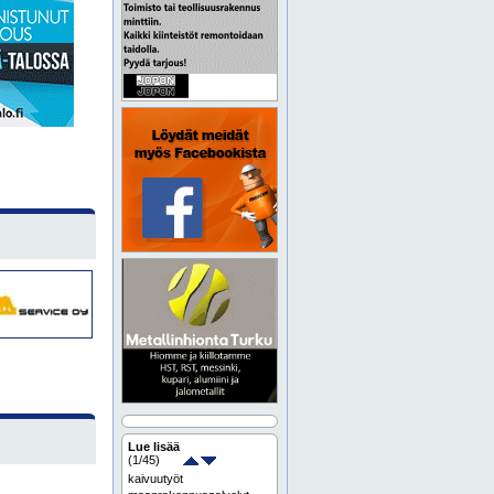
Lue lisää
(
1
/45)
kaivuutyöt