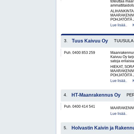
toteuttaa maar
ammattitaidol
ALIHANKINTA
MAARAKENNU
POHJATÖITÄ 
Lue lisää..
3.
Tuus Kaivuu Oy
TUUSULA
Puh. 0400 853 259
Maanrakennus -
Kaivuu Oy tarj
satoja erilais
HIEKAT, SOR
MAARAKENNU
POHJATÖITÄ 
Lue lisää..
4.
HT-Maanrakennus Oy
PER
Puh. 0400 414 541
MAARAKENNU
Lue lisää..
5.
Holvastin Kaivin ja Rakenn