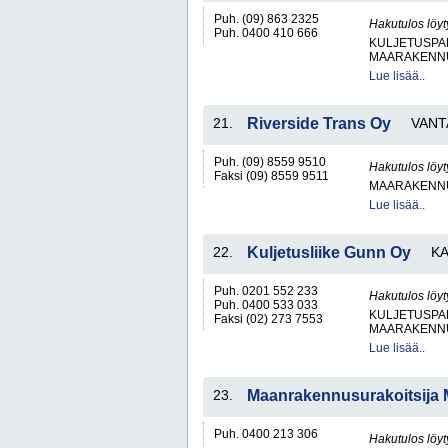
Puh. (09) 863 2325
Hakutulos löyt
Puh. 0400 410 666
KULJETUSPA
MAARAKENNU
Lue lisää..
21.
Riverside Trans Oy
VANT
Puh. (09) 8559 9510
Hakutulos löyt
Faksi (09) 8559 9511
MAARAKENNU
Lue lisää..
22.
Kuljetusliike Gunn Oy
K
Puh. 0201 552 233
Hakutulos löyt
Puh. 0400 533 033
KULJETUSPA
Faksi (02) 273 7553
MAARAKENNU
Lue lisää..
23.
Maanrakennusurakoitsija 
Puh. 0400 213 306
Hakutulos löyt