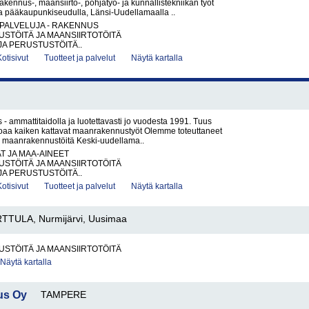
akennus-, maansiirto-, pohjatyö- ja kunnallistekniikan työt
la pääkaupunkiseudulla, Länsi-Uudellamaalla ..
PALVELUJA - RAKENNUS
STÖITÄ JA MAANSIIRTOTÖITÄ
JA PERUSTUSTÖITÄ..
Kotisivut
Tuotteet ja palvelut
Näytä kartalla
 ammattitaidolla ja luotettavasti jo vuodesta 1991. Tuus
oaa kaiken kattavat maanraken­nus­työt Olemme toteuttaneet
ia maanrakennustöitä Keski-uudellama..
AT JA MAA-AINEET
STÖITÄ JA MAANSIIRTOTÖITÄ
JA PERUSTUSTÖITÄ..
Kotisivut
Tuotteet ja palvelut
Näytä kartalla
TTULA, Nurmijärvi, Uusimaa
STÖITÄ JA MAANSIIRTOTÖITÄ
Näytä kartalla
us Oy
TAMPERE