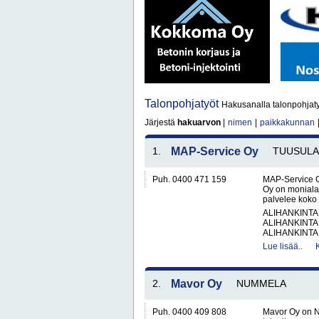
Talonpohjatyöt
Hakusanalla talonpohjaty
Järjestä
hakuarvon
|
nimen
|
paikkakunnan
1.
MAP-Service Oy
TUUSULA
Puh. 0400 471 159
MAP-Service O
Oy on monialai
palvelee koko 
ALIHANKINTA
ALIHANKINTA
ALIHANKINTA
Lue lisää..
2.
Mavor Oy
NUMMELA
Puh. 0400 409 808
Mavor Oy on N