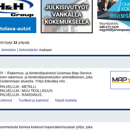
öt löytyi
32
yritystä.
|
toimialan
|
tietomäärän
mukaan
Y – Rakennus- ja kiinteistöpalvelut Uusimaa Map-Service
nen rakennus- ja kiinteistöpalveluiden ammattilainen, joka
Uudenmaan alueella. Yritys toteuttaa niin ..
PALVELUJA - METALLI
PALVELUJA - MUU TEOLLISUUS
PALVELUJA - RAKENNUS..
Kotisivut
Tuotteet ja palvelut
Näytä kartalla
ummelasta toimiva kokenut maanrakennusalan yritys, joka