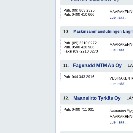
Puh. (09) 863 2325
MAARAKENNU
Puh. 0400 410 666
Lue lisää..
10.
Maskinsammanslutningen Engm
Puh. (09) 2210 0272
MAARAKENNU
Puh. 0500 428 906
Lue lisää..
Faksi (09) 2210 0273
11.
Fagerudd MTM Ab Oy
L
Puh. 044 343 2916
VESIRAKENT
Lue lisää..
12.
Maansiirto Tyrkäs Oy
LA
Puh. 0400 711 031
Hakutulos löyt
MAARAKENNU
Lue lisää..