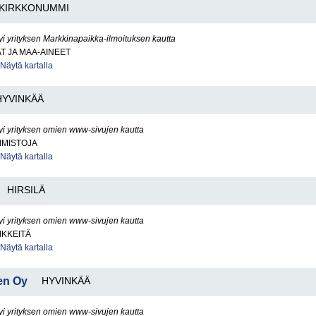
KIRKKONUMMI
yi yrityksen Markkinapaikka-ilmoituksen kautta
AT JA MAA-AINEET
Näytä kartalla
HYVINKÄÄ
yi yrityksen omien www-sivujen kautta
IMISTOJA
Näytä kartalla
HIRSILÄ
yi yrityksen omien www-sivujen kautta
IKKEITÄ
Näytä kartalla
en Oy
HYVINKÄÄ
yi yrityksen omien www-sivujen kautta