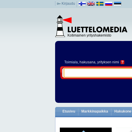
Kirjaudu
Kotimainen yrityshakemisto
Toimiala
, hakusana, yrityksen nimi
?
Etusivu
Markkinapaikka
Hakukone