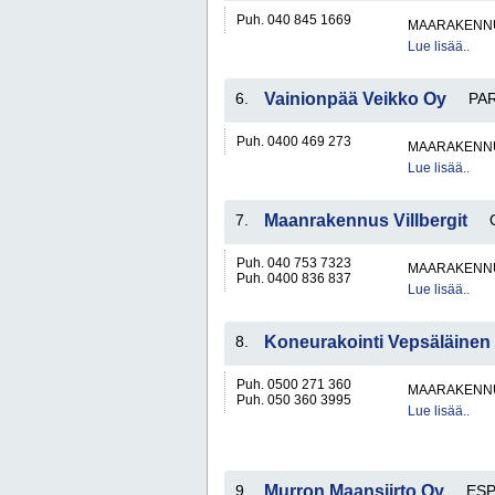
Puh. 040 845 1669
MAARAKENNU
Lue lisää..
6.
Vainionpää Veikko Oy
PA
Puh. 0400 469 273
MAARAKENNU
Lue lisää..
7.
Maanrakennus Villbergit
Puh. 040 753 7323
MAARAKENNU
Puh. 0400 836 837
Lue lisää..
8.
Koneurakointi Vepsäläinen
Puh. 0500 271 360
MAARAKENNU
Puh. 050 360 3995
Lue lisää..
9.
Murron Maansiirto Oy
ES