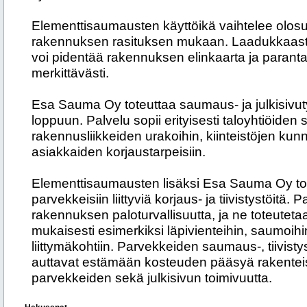
Elementtisaumausten käyttöikä vaihtelee olosuh
rakennuksen rasituksen mukaan. Laadukkaasti
voi pidentää rakennuksen elinkaarta ja parantaa
merkittävästi.
Esa Sauma Oy toteuttaa saumaus- ja julkisivutyö
loppuun. Palvelu sopii erityisesti taloyhtiöiden
rakennusliikkeiden urakoihin, kiinteistöjen kun
asiakkaiden korjaustarpeisiin.
Elementtisaumausten lisäksi Esa Sauma Oy tot
parvekkeisiin liittyviä korjaus- ja tiivistystöitä.
rakennuksen paloturvallisuutta, ja ne toteutet
mukaisesti esimerkiksi läpivienteihin, saumoihi
liittymäkohtiin. Parvekkeiden saumaus-, tiivisty
auttavat estämään kosteuden pääsyä rakenteis
parvekkeiden sekä julkisivun toimivuutta.