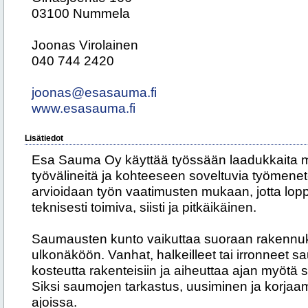
03100 Nummela
Joonas Virolainen
040 744 2420
joonas@esasauma.fi
www.esasauma.fi
Lisätiedot
Esa Sauma Oy käyttää työssään laadukkaita ma
työvälineitä ja kohteeseen soveltuvia työmene
arvioidaan työn vaatimusten mukaan, jotta lo
teknisesti toimiva, siisti ja pitkäikäinen.
Saumausten kunto vaikuttaa suoraan rakennuks
ulkonäköön. Vanhat, halkeilleet tai irronneet 
kosteutta rakenteisiin ja aiheuttaa ajan myötä 
Siksi saumojen tarkastus, uusiminen ja korja
ajoissa.