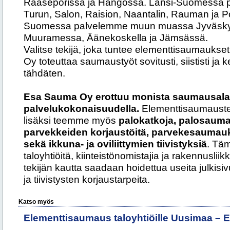
Raaseporissa ja Hangossa. Länsi-Suomessa
Turun, Salon, Raision, Naantalin, Rauman ja Por
Suomessa palvelemme muun muassa Jyväsky
Muuramessa, Äänekoskella ja Jämsässä.
Valitse tekijä, joka tuntee elementtisaumauk
Oy toteuttaa saumaustyöt sovitusti, siististi j
tähdäten.
Esa Sauma Oy erottuu monista saumausalan
palvelukokonaisuudella.
Elementtisaumauste
lisäksi teemme myös
palokatkoja, palosauma
parvekkeiden korjaustöitä, parvekesaumauk
sekä ikkuna- ja oviliittymien tiivistyksiä
. Täm
taloyhtiöitä, kiinteistönomistajia ja rakennusl
tekijän kautta saadaan hoidettua useita julkis
ja tiivistysten korjaustarpeita.
Katso myös
Elementtisaumaus taloyhtiöille Uusimaa –