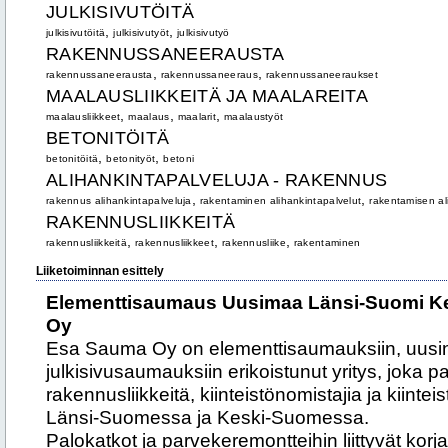
JULKISIVUTÖITÄ
,
,
julkisivutöitä
julkisivutyöt
julkisivutyö
RAKENNUSSANEERAUSTA
,
,
rakennussaneerausta
rakennussaneeraus
rakennussaneeraukset
MAALAUSLIIKKEITÄ JA MAALAREITA
,
,
,
maalausliikkeet
maalaus
maalarit
maalaustyöt
BETONITÖITÄ
,
,
betonitöitä
betonityöt
betoni
ALIHANKINTAPALVELUJA - RAKENNUS
,
,
rakennus alihankintapalveluja
rakentaminen alihankintapalvelut
rakentamisen al
RAKENNUSLIIKKEITÄ
,
,
,
rakennusliikkeitä
rakennusliikkeet
rakennusliike
rakentaminen
Liiketoiminnan esittely
Elementtisaumaus Uusimaa Länsi-Suomi K
Oy
Esa Sauma Oy on elementtisaumauksiin, uusi
julkisivusaumauksiin erikoistunut yritys, joka pa
rakennusliikkeitä, kiinteistönomistajia ja kiintei
Länsi-Suomessa ja Keski-Suomessa.
Palokatkot ja parvekeremontteihin liittyvät korj