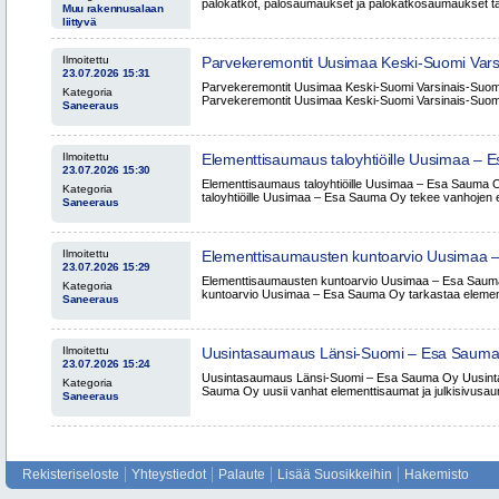
palokatkot, palosaumaukset ja palokatkosaumaukset taloyh
Muu rakennusalaan
liittyvä
Ilmoitettu
Parvekeremontit Uusimaa Keski-Suomi Vars
23.07.2026 15:31
Sauma Oy
Parvekeremontit Uusimaa Keski-Suomi Varsinais-Suo
Kategoria
Parvekeremontit Uusimaa Keski-Suomi Varsinais-Suomi
Saneeraus
Ilmoitettu
Elementtisaumaus taloyhtiöille Uusimaa –
23.07.2026 15:30
Elementtisaumaus taloyhtiöille Uusimaa – Esa Sauma
Kategoria
taloyhtiöille Uusimaa – Esa Sauma Oy tekee vanhojen 
Saneeraus
Ilmoitettu
Elementtisaumausten kuntoarvio Uusimaa
23.07.2026 15:29
Elementtisaumausten kuntoarvio Uusimaa – Esa Saum
Kategoria
kuntoarvio Uusimaa – Esa Sauma Oy tarkastaa element
Saneeraus
Ilmoitettu
Uusintasaumaus Länsi-Suomi – Esa Saum
23.07.2026 15:24
Uusintasaumaus Länsi-Suomi – Esa Sauma Oy Uusint
Kategoria
Sauma Oy uusii vanhat elementtisaumat ja julkisivusauma
Saneeraus
Rekisteriseloste
Yhteystiedot
Palaute
Lisää Suosikkeihin
Hakemisto