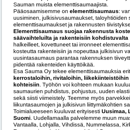
Sauman muista elementtisaumaajista.
Pääosaamisemme on
elementtisaumaus
: va
uusiminen, julkisivusaumaukset, taloyhtiöiden 
elementtisaumaukset ja rakennusten tiivistykse
Elementtisaumaus suojaa rakennusta kosteu
säävaihteluilta ja rakenteisiin kohdistuvalta 
halkeilleet, kovettuneet tai irronneet elementt
kosteutta rakenteisiin ja nopeuttaa julkisivun va
uusintasaumaus parantaa rakennuksen tiiveyttä,
pidentää rakenteiden käyttöikää.
Esa Sauma Oy tekee elementtisaumauksia erit
kerrostaloihin, rivitaloihin, liikekiinteistöih
kohteisiin
. Työhön voi kohteen mukaan kuulu
saumaurien puhdistus, pohjustus, uuden elas
sekä siisti viimeistely. Teemme myös parvekke
liikuntasaumojen ja julkisivun liittymäkohtien s
Toimialueeseen kuuluvat erityisesti
Uusimaa, L
Suomi
. Uudellamaalla palvelemme muun muas
Vantaalla, Lohjalla, Vihdissä, Nummelassa, K