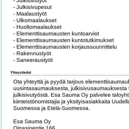
- Julkisivutyöt
- Julkisivupesut
- Maalaustyöt
- Ulkomaalaukset
- Huoltomaalaukset
- Elementtisaumausten kuntoarviot
- Elementtisaumausten kuntotutkimukset
- Elementtisaumausten korjaussuunnittelu
- Rakennustyöt
- Saneeraustyöt
Yhteystiedot
Ota yhteyttä ja pyydä tarjous elementtisaumau
uusintasaumauksesta, julkisivusaumauksesta 
julkisivutyöstä. Esa Sauma Oy palvelee taloyhti
kiinteistönomistajia ja yksityisasiakkaita Uudel
Suomessa ja Etelä-Suomessa.
Esa Sauma Oy
Oinasjoentie 166