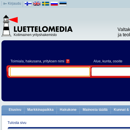
Kirjaudu
Valta
ja te
Kotimainen yrityshakemisto
Toimiala
, hakusana, yrityksen nimi
?
Alue
, kunta, osoite
Etusivu
Markkinapaikka
Hakukone
Mainosta täällä
Kunnat & 
Tulosta sivu