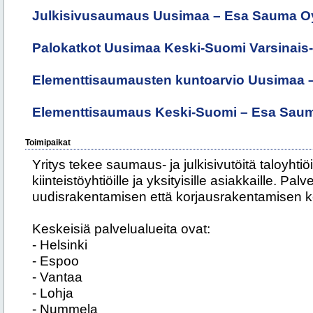
Julkisivusaumaus Uusimaa – Esa Sauma O
Palokatkot Uusimaa Keski-Suomi Varsinai
Elementtisaumausten kuntoarvio Uusimaa 
Elementtisaumaus Keski-Suomi – Esa Sau
Toimipaikat
Yritys tekee saumaus- ja julkisivutöitä taloyhtiöil
kiinteistöyhtiöille ja yksityisille asiakkaille. Pa
uudisrakentamisen että korjausrakentamisen k
Keskeisiä palvelualueita ovat:
- Helsinki
- Espoo
- Vantaa
- Lohja
- Nummela