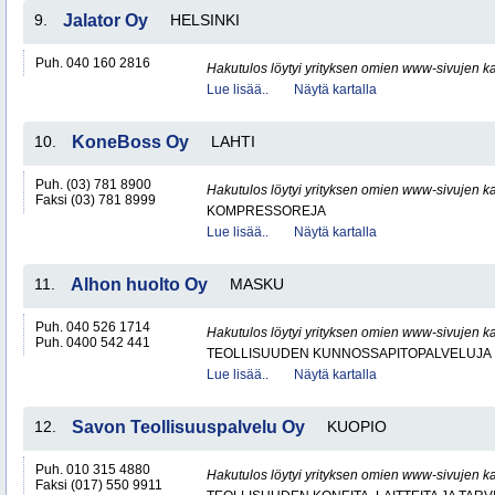
9.
Jalator Oy
HELSINKI
Puh. 040 160 2816
Hakutulos löytyi yrityksen omien www-sivujen ka
Lue lisää..
Näytä kartalla
10.
KoneBoss Oy
LAHTI
Puh. (03) 781 8900
Hakutulos löytyi yrityksen omien www-sivujen ka
Faksi (03) 781 8999
KOMPRESSOREJA
Lue lisää..
Näytä kartalla
11.
Alhon huolto Oy
MASKU
Puh. 040 526 1714
Hakutulos löytyi yrityksen omien www-sivujen ka
Puh. 0400 542 441
TEOLLISUUDEN KUNNOSSAPITOPALVELUJA
Lue lisää..
Näytä kartalla
12.
Savon Teollisuuspalvelu Oy
KUOPIO
Puh. 010 315 4880
Hakutulos löytyi yrityksen omien www-sivujen ka
Faksi (017) 550 9911