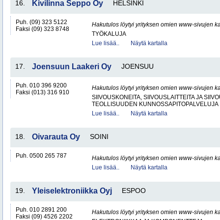
16.
Kivilinna Seppo Oy
HELSINKI
Puh. (09) 323 5122
Hakutulos löytyi yrityksen omien www-sivujen ka
Faksi (09) 323 8748
TYÖKALUJA
Lue lisää..
Näytä kartalla
17.
Joensuun Laakeri Oy
JOENSUU
Puh. 010 396 9200
Hakutulos löytyi yrityksen omien www-sivujen ka
Faksi (013) 316 910
SIIVOUSKONEITA, SIIVOUSLAITTEITA JA SIIV
TEOLLISUUDEN KUNNOSSAPITOPALVELUJA
Lue lisää..
Näytä kartalla
18.
Oivarauta Oy
SOINI
Puh. 0500 265 787
Hakutulos löytyi yrityksen omien www-sivujen ka
Lue lisää..
Näytä kartalla
19.
Yleiselektroniikka Oyj
ESPOO
Puh. 010 2891 200
Hakutulos löytyi yrityksen omien www-sivujen ka
Faksi (09) 4526 2202