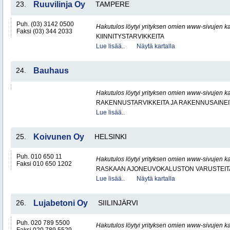
23.
Ruuvilinja Oy
TAMPERE
Puh. (03) 3142 0500
Hakutulos löytyi yrityksen omien www-sivujen ka
Faksi (03) 344 2033
KIINNITYSTARVIKKEITA
Lue lisää..
Näytä kartalla
24.
Bauhaus
Hakutulos löytyi yrityksen omien www-sivujen ka
RAKENNUSTARVIKKEITA JA RAKENNUSAINEI
Lue lisää..
25.
Koivunen Oy
HELSINKI
Puh. 010 650 11
Hakutulos löytyi yrityksen omien www-sivujen ka
Faksi 010 650 1202
RASKAAN AJONEUVOKALUSTON VARUSTEITA 
Lue lisää..
Näytä kartalla
26.
Lujabetoni Oy
SIILINJÄRVI
Puh. 020 789 5500
Hakutulos löytyi yrityksen omien www-sivujen ka