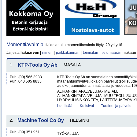
Momenttiavaimia
Hakusanalla momenttiavaimia löytyi
29
yritystä.
Järjestä
hakuarvon
|
nimen
|
paikkakunnan
|
toimialan
|
tietomäärän
mukaan
1.
KTP-Tools Oy Ab
MASALA
Puh. (09) 566 3933
KTP-Tools Oy Ab on suomalainen ammattityökal
Puh. 040 505 8835
maahantuontiyritys, joka on palvellut teollisuud
autokorjaamoiden ammattilaisia jo vuodesta 1987. 
ALIHANKINTAPALVELUJA - METALLI
ALIHANKINTAPALVELUJA - MUU TEOLLISUUS
HYDRAULISIA KONEITA, LAITTEITA JA TARVIKK
Lue lisää..
Kotisivut
Tuotteet ja palvelut
2.
Machine Tool Co Oy
HELSINKI
Puh. (09) 351 951
TYÖKALUJA