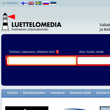
Kirjaudu
Valta
ja te
Kotimainen yrityshakemisto
Toimiala
, hakusana, yrityksen nimi
?
Alue
, kunta, osoite
Etusivu
Markkinapaikka
Hakukone
Mainosta täällä
Kunnat & 