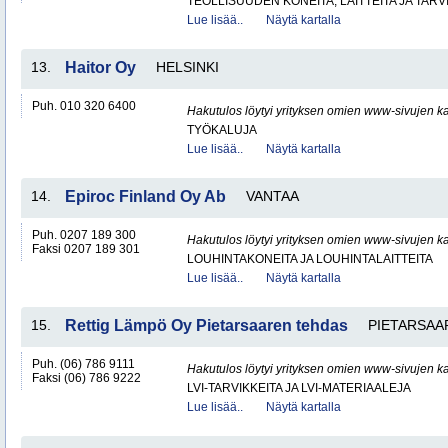
TEOLLISUUDEN KONEITA, LAITTEITA JA TARV
Lue lisää..
Näytä kartalla
13.
Haitor Oy
HELSINKI
Puh. 010 320 6400
Hakutulos löytyi yrityksen omien www-sivujen ka
TYÖKALUJA
Lue lisää..
Näytä kartalla
14.
Epiroc Finland Oy Ab
VANTAA
Puh. 0207 189 300
Hakutulos löytyi yrityksen omien www-sivujen ka
Faksi 0207 189 301
LOUHINTAKONEITA JA LOUHINTALAITTEITA
Lue lisää..
Näytä kartalla
15.
Rettig Lämpö Oy Pietarsaaren tehdas
PIETARSAA
Puh. (06) 786 9111
Hakutulos löytyi yrityksen omien www-sivujen ka
Faksi (06) 786 9222
LVI-TARVIKKEITA JA LVI-MATERIAALEJA
Lue lisää..
Näytä kartalla