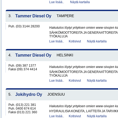
Lue lisää..
Näytä kartalla
3.
Tammer Diesel Oy
TAMPERE
Puh. (03) 3144 28200
Hakutulos löytyi yrityksen omien www-sivujen ka
SÄHKÖMOOTTOREITA JA GENERAATTOREITA
TYÖKALUJA
Lue lisää..
Kotisivut
Näytä kartalla
4.
Tammer Diesel Oy
HELSINKI
Puh. (09) 387 1377
Hakutulos löytyi yrityksen omien www-sivujen ka
Faksi (09) 374 4414
SÄHKÖMOOTTOREITA JA GENERAATTOREITA
TYÖKALUJA
Lue lisää..
Kotisivut
Näytä kartalla
5.
Jokihydro Oy
JOENSUU
Puh. (013) 221 381
Hakutulos löytyi yrityksen omien www-sivujen ka
Puh. 0400 674 614
HYDRAULISIA KONEITA, LAITTEITA JA TARVIK
Faksi (013) 221 360
Lue lisää..
Kotisivut
Näytä kartalla