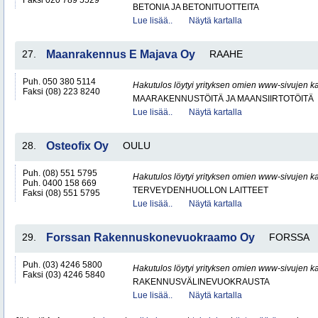
Faksi 020 789 5529
BETONIA JA BETONITUOTTEITA
Lue lisää..
Näytä kartalla
27.
Maanrakennus E Majava Oy
RAAHE
Puh. 050 380 5114
Hakutulos löytyi yrityksen omien www-sivujen ka
Faksi (08) 223 8240
MAARAKENNUSTÖITÄ JA MAANSIIRTOTÖITÄ
Lue lisää..
Näytä kartalla
28.
Osteofix Oy
OULU
Puh. (08) 551 5795
Hakutulos löytyi yrityksen omien www-sivujen ka
Puh. 0400 158 669
TERVEYDENHUOLLON LAITTEET
Faksi (08) 551 5795
Lue lisää..
Näytä kartalla
29.
Forssan Rakennuskonevuokraamo Oy
FORSSA
Puh. (03) 4246 5800
Hakutulos löytyi yrityksen omien www-sivujen ka
Faksi (03) 4246 5840
RAKENNUSVÄLINEVUOKRAUSTA
Lue lisää..
Näytä kartalla