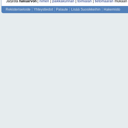
Järjestä
hakuarvon
|
nimen
|
paikkakunnan
|
toimialan
|
tietomäärän
mukaan
Rekisteriseloste
Yhteystiedot
Palaute
Lisää Suosikkeihin
Hakemisto