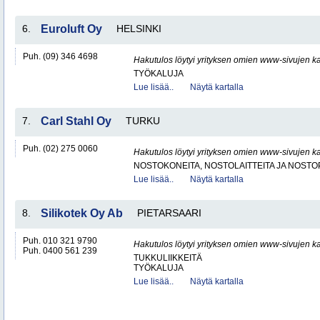
6.
Euroluft Oy
HELSINKI
Puh. (09) 346 4698
Hakutulos löytyi yrityksen omien www-sivujen ka
TYÖKALUJA
Lue lisää..
Näytä kartalla
7.
Carl Stahl Oy
TURKU
Puh. (02) 275 0060
Hakutulos löytyi yrityksen omien www-sivujen ka
NOSTOKONEITA, NOSTOLAITTEITA JA NOST
Lue lisää..
Näytä kartalla
8.
Silikotek Oy Ab
PIETARSAARI
Puh. 010 321 9790
Hakutulos löytyi yrityksen omien www-sivujen ka
Puh. 0400 561 239
TUKKULIIKKEITÄ
TYÖKALUJA
Lue lisää..
Näytä kartalla