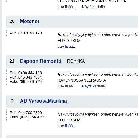
ELEKTRONIIKKAA JA KOMPONENTTEJA
Lue lisää..
Näytä kartalla
20.
Motonet
Puh. 040 319 0190
Hakutulos löytyi yrityksen omien www-sivujen ka
EI OTSIKKOA
Lue lisää..
21.
Espoon Remontti
RÖYKKÄ
Puh. 0400 444 188
Hakutulos löytyi yrityksen omien www-sivujen ka
Puh. 045 843 7554
RAKENNUSSANEERAUSTA
Faksi (09) 276 5710
Lue lisää..
Näytä kartalla
22.
AD VaraosaMaailma
Puh. 044 700 7800
Hakutulos löytyi yrityksen omien www-sivujen ka
Faksi (013) 254 4199
EI OTSIKKOA
Lue lisää..